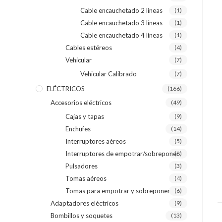
Cable encauchetado 2 líneas
(1)
Cable encauchetado 3 líneas
(1)
Cable encauchetado 4 líneas
(1)
Cables estéreos
(4)
Vehicular
(7)
Vehicular Calibrado
(7)
ELÉCTRICOS
(166)
Accesorios eléctricos
(49)
Cajas y tapas
(9)
Enchufes
(14)
Interruptores aéreos
(5)
Interruptores de empotrar/sobreponer
(8)
Pulsadores
(3)
Tomas aéreos
(4)
Tomas para empotrar y sobreponer
(6)
Adaptadores eléctricos
(9)
Bombillos y soquetes
(13)