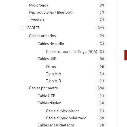
Micrófonos
(8)
Reproductores / Bluetooth
(7)
Tweeters
(1)
CABLES
(29)
Cables armados
(9)
Cables de audio
(3)
Cables de audio análogo (RCA)
(3)
Cables USB
(6)
Otros
(4)
Tipo A-A
(1)
Tipo A-B
(1)
Cables por metro
(20)
Cable UTP
(1)
Cables dúplex
(3)
Cable dúplex blanco
(1)
Cable dúplex polarizado
(2)
Cables encauchetados
(3)