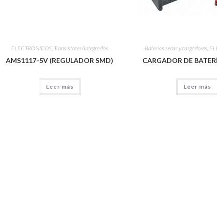
ELECTRÓNICOS
,
Transistores/Integrados
Baterías secas y cargadores
,
EL
AMS1117-5V (REGULADOR SMD)
CARGADOR DE BATERÍ
Leer más
Leer más