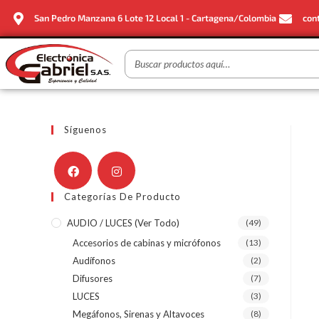
San Pedro Manzana 6 Lote 12 Local 1 - Cartagena/Colombia
con
Síguenos
Categorías De Producto
AUDIO / LUCES (ver Todo)
(49)
Accesorios de cabinas y micrófonos
(13)
Audífonos
(2)
Difusores
(7)
LUCES
(3)
Megáfonos, Sirenas y Altavoces
(8)