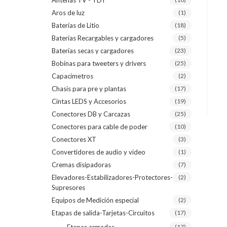
Antenas TV - TDT
Aros de luz
(1)
Baterías de Litio
(18)
Baterías Recargables y cargadores
(5)
Baterías secas y cargadores
(23)
Bobinas para tweeters y drivers
(25)
Capacímetros
(2)
Chasis para pre y plantas
(17)
Cintas LEDS y Accesorios
(19)
Conectores DB y Carcazas
(25)
Conectores para cable de poder
(10)
Conectores XT
(3)
Convertidores de audio y video
(1)
Cremas disipadoras
(7)
Elevadores-Estabilizadores-Protectores-
(2)
Supresores
Equipos de Medición especial
(2)
Etapas de salida-Tarjetas-Circuitos
(17)
(17)