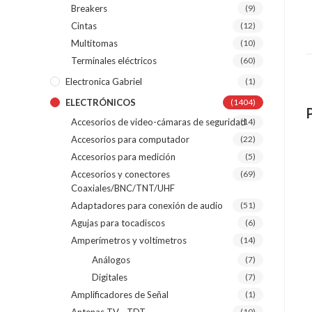
Breakers
(9)
Cintas
(12)
Multitomas
(10)
Terminales eléctricos
(60)
Electronica Gabriel
(1)
ELECTRÓNICOS
(1404)
Accesorios de video-cámaras de seguridad
(14)
Accesorios para computador
(22)
Accesorios para medición
(5)
Accesorios y conectores
(69)
Coaxiales/BNC/TNT/UHF
Adaptadores para conexión de audio
(51)
Agujas para tocadiscos
(6)
Amperímetros y voltímetros
(14)
Análogos
(7)
Digitales
(7)
Amplificadores de Señal
(1)
(10)