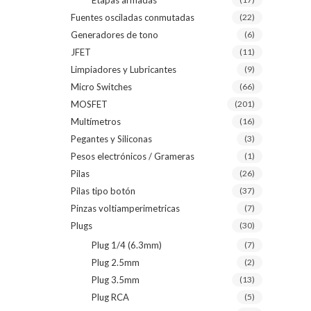
Etapas armadas
Fuentes osciladas conmutadas
(22)
Generadores de tono
(6)
JFET
(11)
Limpiadores y Lubricantes
(9)
Micro Switches
(66)
MOSFET
(201)
Multímetros
(16)
Pegantes y Siliconas
(3)
Pesos electrónicos / Grameras
(1)
Pilas
(26)
Pilas tipo botón
(37)
Pinzas voltiamperimetricas
(7)
Plugs
(30)
Plug 1/4 (6.3mm)
(7)
Plug 2.5mm
(2)
Plug 3.5mm
(13)
Plug RCA
(5)