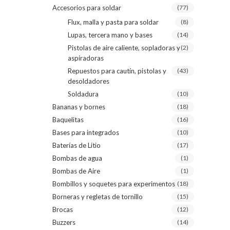
Accesorios para soldar
(77)
Flux, malla y pasta para soldar
(8)
Lupas, tercera mano y bases
(14)
Pistolas de aire caliente, sopladoras y
(2)
aspiradoras
Repuestos para cautín, pistolas y
(43)
desoldadores
Soldadura
(10)
Bananas y bornes
(18)
Baquelitas
(16)
Bases para integrados
(10)
Baterías de Litio
(17)
Bombas de agua
(1)
Bombas de Aire
(1)
Bombillos y soquetes para experimentos
(18)
Borneras y regletas de tornillo
(15)
Brocas
(12)
Buzzers
(14)