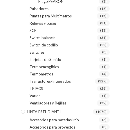
Plug SPEAKON
(3)
Pulsadores
(16)
Puntas para Multímetros
(15)
Relevos y bases
(31)
SCR
(13)
Switch balancin
(31)
Switch de codillo
(22)
Switches
(8)
Tarjetas de Sonido
(1)
Termoencogibles
(1)
Termómetros
(4)
Transistores/Integrados
(327)
TRIACS
(26)
Varios
(1)
Ventiladores y Rejillas
(59)
LÍNEA ESTUDIANTIL
(1070)
Accesorios para baterias litio
(6)
Accesorios para proyectos
(8)