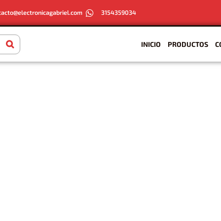
tacto@electronicagabriel.com
3154359034
INICIO
PRODUCTOS
C