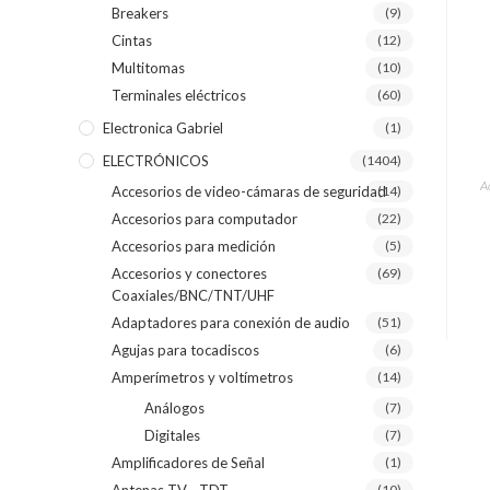
Breakers
(9)
Cintas
(12)
Multitomas
(10)
Terminales eléctricos
(60)
Electronica Gabriel
(1)
ELECTRÓNICOS
(1404)
A
Accesorios de video-cámaras de seguridad
(14)
Accesorios para computador
(22)
Accesorios para medición
(5)
Accesorios y conectores
(69)
Coaxiales/BNC/TNT/UHF
Adaptadores para conexión de audio
(51)
Agujas para tocadiscos
(6)
Amperímetros y voltímetros
(14)
Análogos
(7)
Digitales
(7)
Amplificadores de Señal
(1)
(10)