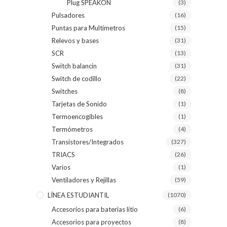
Plug SPEAKON
(3)
Pulsadores
(16)
Puntas para Multímetros
(15)
Relevos y bases
(31)
SCR
(13)
Switch balancin
(31)
Switch de codillo
(22)
Switches
(8)
Tarjetas de Sonido
(1)
Termoencogibles
(1)
Termómetros
(4)
Transistores/Integrados
(327)
TRIACS
(26)
Varios
(1)
Ventiladores y Rejillas
(59)
LÍNEA ESTUDIANTIL
(1070)
Accesorios para baterias litio
(6)
Accesorios para proyectos
(8)