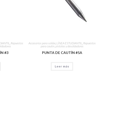
DIANTIL
,
Repuestos
Accesorios para soldar
,
LÍNEA ESTUDIANTIL
,
Repuestos
soldadores
para cautín, pistolas y desoldadores
ÍN #3
PUNTA DE CAUTÍN #5A
Leer más