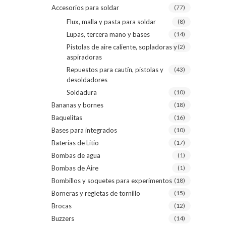
Accesorios para soldar
(77)
Flux, malla y pasta para soldar
(8)
Lupas, tercera mano y bases
(14)
Pistolas de aire caliente, sopladoras y
(2)
aspiradoras
Repuestos para cautín, pistolas y
(43)
desoldadores
Soldadura
(10)
Bananas y bornes
(18)
Baquelitas
(16)
Bases para integrados
(10)
Baterías de Litio
(17)
Bombas de agua
(1)
Bombas de Aire
(1)
Bombillos y soquetes para experimentos
(18)
Borneras y regletas de tornillo
(15)
Brocas
(12)
Buzzers
(14)