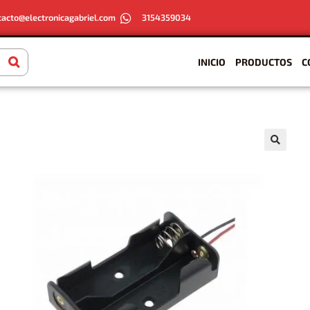
tacto@electronicagabriel.com
3154359034
INICIO
PRODUCTOS
C
🔍