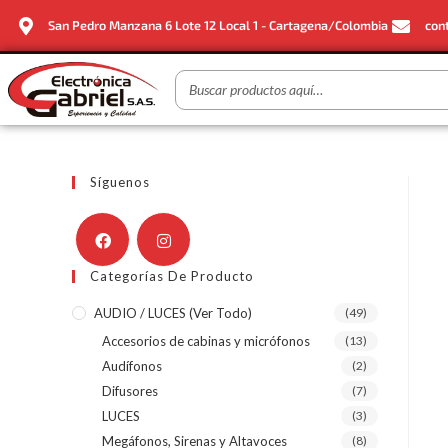
San Pedro Manzana 6 Lote 12 Local 1 - Cartagena/Colombia
con
Síguenos
Categorías De Producto
AUDIO / LUCES (ver Todo)
(49)
Accesorios de cabinas y micrófonos
(13)
Audífonos
(2)
Difusores
(7)
LUCES
(3)
Megáfonos, Sirenas y Altavoces
(8)