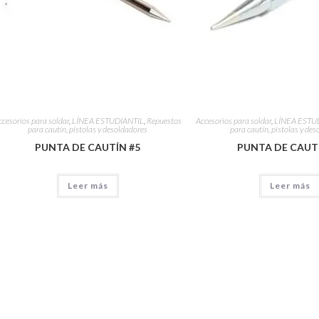
ccesorios para soldar
,
LÍNEA ESTUDIANTIL
,
Repuestos
Accesorios para soldar
,
LÍNEA ESTU
para cautín, pistolas y desoldadores
para cautín, pistolas y de
PUNTA DE CAUTÍN #5
PUNTA DE CAUT
Leer más
Leer más