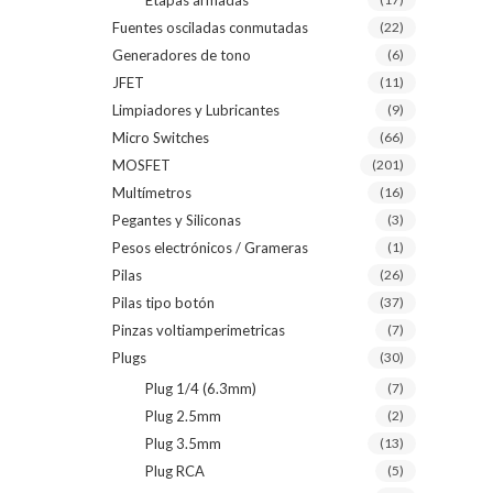
Etapas armadas
Fuentes osciladas conmutadas
(22)
Generadores de tono
(6)
JFET
(11)
Limpiadores y Lubricantes
(9)
Micro Switches
(66)
MOSFET
(201)
Multímetros
(16)
Pegantes y Siliconas
(3)
Pesos electrónicos / Grameras
(1)
Pilas
(26)
Pilas tipo botón
(37)
Pinzas voltiamperimetricas
(7)
Plugs
(30)
Plug 1/4 (6.3mm)
(7)
Plug 2.5mm
(2)
Plug 3.5mm
(13)
Plug RCA
(5)