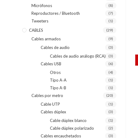
Micrófonos
(8)
Reproductores / Bluetooth
(7)
Tweeters
(1)
CABLES
(29)
Cables armados
(9)
Cables de audio
(3)
Cables de audio análogo (RCA)
(3)
Cables USB
(6)
Otros
(4)
Tipo A-A
(1)
Tipo A-B
(1)
Cables por metro
(20)
Cable UTP
(1)
Cables dúplex
(3)
Cable dúplex blanco
(1)
Cable dúplex polarizado
(2)
Cables encauchetados
(3)