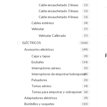
Cable encauchetado 2 líneas
(1)
Cable encauchetado 3 líneas
(1)
Cable encauchetado 4 líneas
(1)
Cables estéreos
(4)
Vehicular
(7)
Vehicular Calibrado
(7)
ELÉCTRICOS
(166)
Accesorios eléctricos
(49)
Cajas y tapas
(9)
Enchufes
(14)
Interruptores aéreos
(5)
Interruptores de empotrar/sobreponer
(8)
Pulsadores
(3)
Tomas aéreos
(4)
Tomas para empotrar y sobreponer
(6)
Adaptadores eléctricos
(9)
Bombillos y soquetes
(13)