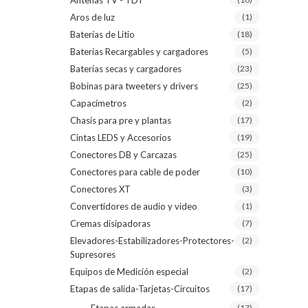
Antenas TV - TDT
Aros de luz
(1)
Baterías de Litio
(18)
Baterías Recargables y cargadores
(5)
Baterías secas y cargadores
(23)
Bobinas para tweeters y drivers
(25)
Capacímetros
(2)
Chasis para pre y plantas
(17)
Cintas LEDS y Accesorios
(19)
Conectores DB y Carcazas
(25)
Conectores para cable de poder
(10)
Conectores XT
(3)
Convertidores de audio y video
(1)
Cremas disipadoras
(7)
Elevadores-Estabilizadores-Protectores-
(2)
Supresores
Equipos de Medición especial
(2)
Etapas de salida-Tarjetas-Circuitos
(17)
(17)