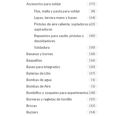
Accesorios para soldar
(77)
Flux, malla y pasta para soldar
(8)
Lupas, tercera mano y bases
(14)
Pistolas de aire caliente, sopladoras y
(2)
aspiradoras
Repuestos para cautín, pistolas y
(43)
desoldadores
Soldadura
(10)
Bananas y bornes
(18)
Baquelitas
(16)
Bases para integrados
(10)
Baterías de Litio
(17)
Bombas de agua
(1)
Bombas de Aire
(1)
Bombillos y soquetes para experimentos
(18)
Borneras y regletas de tornillo
(15)
Brocas
(12)
Buzzers
(14)