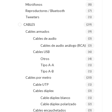
Micrófonos
(8)
Reproductores / Bluetooth
(7)
Tweeters
(1)
CABLES
(29)
Cables armados
(9)
Cables de audio
(3)
Cables de audio análogo (RCA)
(3)
Cables USB
(6)
Otros
(4)
Tipo A-A
(1)
Tipo A-B
(1)
Cables por metro
(20)
Cable UTP
(1)
Cables dúplex
(3)
Cable dúplex blanco
(1)
Cable dúplex polarizado
(2)
Cables encauchetados
(3)