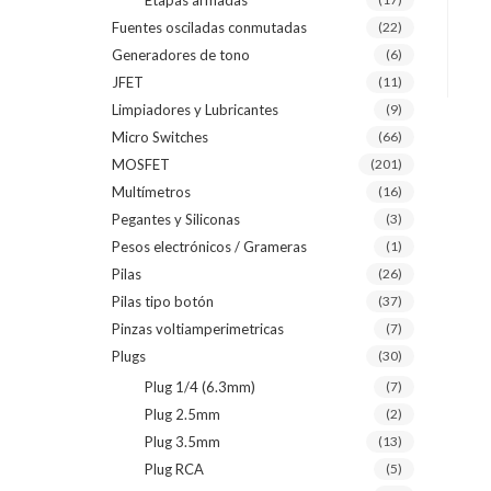
Etapas armadas
Fuentes osciladas conmutadas
(22)
Generadores de tono
(6)
JFET
(11)
Limpiadores y Lubricantes
(9)
Micro Switches
(66)
MOSFET
(201)
Multímetros
(16)
Pegantes y Siliconas
(3)
Pesos electrónicos / Grameras
(1)
Pilas
(26)
Pilas tipo botón
(37)
Pinzas voltiamperimetricas
(7)
Plugs
(30)
Plug 1/4 (6.3mm)
(7)
Plug 2.5mm
(2)
Plug 3.5mm
(13)
Plug RCA
(5)