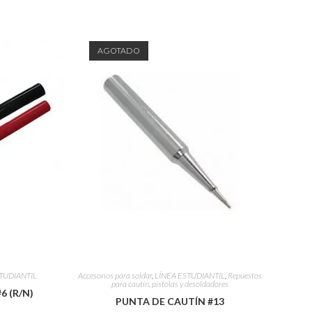
AGOTADO
TUDIANTIL
Accesorios para soldar
,
LÍNEA ESTUDIANTIL
,
Repuestos
para cautín, pistolas y desoldadores
6 (R/N)
PUNTA DE CAUTÍN #13