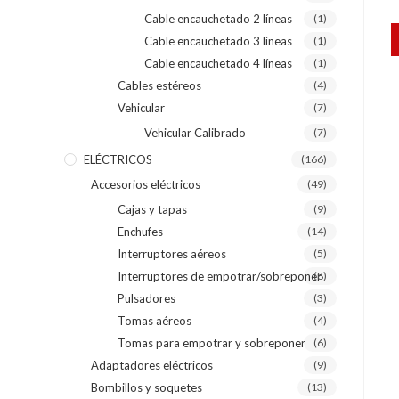
Cable encauchetado 2 líneas
(1)
Cable encauchetado 3 líneas
(1)
Cable encauchetado 4 líneas
(1)
Cables estéreos
(4)
Vehicular
(7)
Vehicular Calibrado
(7)
ELÉCTRICOS
(166)
Accesorios eléctricos
(49)
Cajas y tapas
(9)
Enchufes
(14)
Interruptores aéreos
(5)
Interruptores de empotrar/sobreponer
(8)
Pulsadores
(3)
Tomas aéreos
(4)
Tomas para empotrar y sobreponer
(6)
Adaptadores eléctricos
(9)
Bombillos y soquetes
(13)