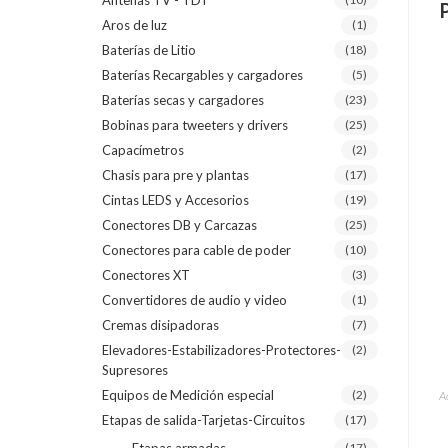
Antenas TV - TDT
Aros de luz
(1)
Baterías de Litio
(18)
Baterías Recargables y cargadores
(5)
Baterías secas y cargadores
(23)
Bobinas para tweeters y drivers
(25)
Capacímetros
(2)
Chasis para pre y plantas
(17)
Cintas LEDS y Accesorios
(19)
Conectores DB y Carcazas
(25)
Conectores para cable de poder
(10)
Conectores XT
(3)
Convertidores de audio y video
(1)
Cremas disipadoras
(7)
Elevadores-Estabilizadores-Protectores-
(2)
Supresores
Equipos de Medición especial
(2)
A
Etapas de salida-Tarjetas-Circuitos
(17)
(17)