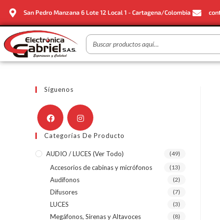
San Pedro Manzana 6 Lote 12 Local 1 - Cartagena/Colombia
con
Síguenos
Categorías De Producto
AUDIO / LUCES (ver Todo)
(49)
Accesorios de cabinas y micrófonos
(13)
Audífonos
(2)
Difusores
(7)
LUCES
(3)
Megáfonos, Sirenas y Altavoces
(8)