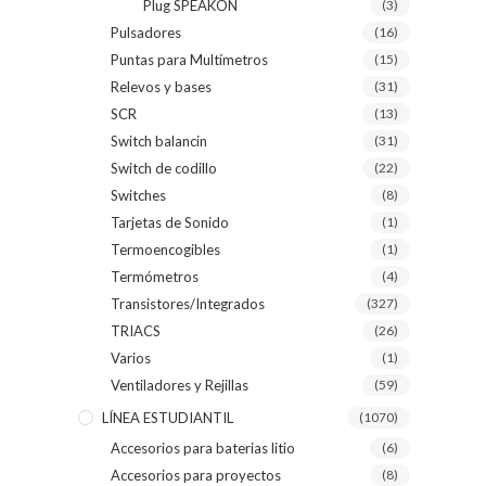
Plug SPEAKON
(3)
Pulsadores
(16)
Puntas para Multímetros
(15)
Relevos y bases
(31)
SCR
(13)
Switch balancin
(31)
Switch de codillo
(22)
Switches
(8)
Tarjetas de Sonido
(1)
Termoencogibles
(1)
Termómetros
(4)
Transistores/Integrados
(327)
TRIACS
(26)
Varios
(1)
Ventiladores y Rejillas
(59)
LÍNEA ESTUDIANTIL
(1070)
Accesorios para baterias litio
(6)
Accesorios para proyectos
(8)