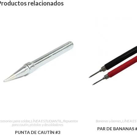
Productos relacionados
ccesorios para soldar
,
LÍNEA ESTUDIANTIL
,
Repuestos
Bananas y bornes
,
LÍNEA ES
para cautín, pistolas y desoldadores
PAR DE BANANAS #
PUNTA DE CAUTÍN #3