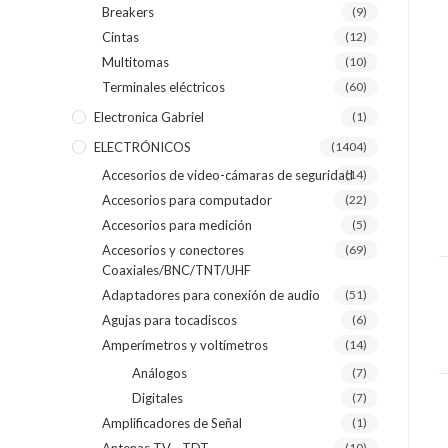
Breakers
(9)
Cintas
(12)
Multitomas
(10)
Terminales eléctricos
(60)
Electronica Gabriel
(1)
ELECTRÓNICOS
(1404)
Accesorios de video-cámaras de seguridad
(14)
Accesorios para computador
(22)
Accesorios para medición
(5)
Accesorios y conectores
(69)
Coaxiales/BNC/TNT/UHF
Adaptadores para conexión de audio
(51)
Agujas para tocadiscos
(6)
Amperímetros y voltímetros
(14)
Análogos
(7)
Digitales
(7)
Amplificadores de Señal
(1)
(10)