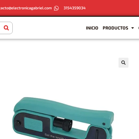
tacto@electronicagabriel.com
3154359034
INICIO
PRODUCTOS
🔍