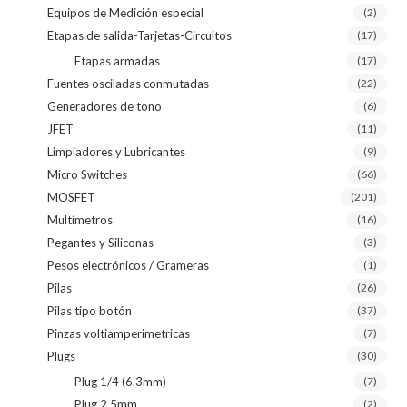
Equipos de Medición especial
(2)
Etapas de salida-Tarjetas-Circuitos
(17)
Etapas armadas
(17)
Fuentes osciladas conmutadas
(22)
Generadores de tono
(6)
JFET
(11)
Limpiadores y Lubricantes
(9)
Micro Switches
(66)
MOSFET
(201)
Multímetros
(16)
Pegantes y Siliconas
(3)
Pesos electrónicos / Grameras
(1)
Pilas
(26)
Pilas tipo botón
(37)
Pinzas voltiamperimetricas
(7)
Plugs
(30)
Plug 1/4 (6.3mm)
(7)
Plug 2.5mm
(2)