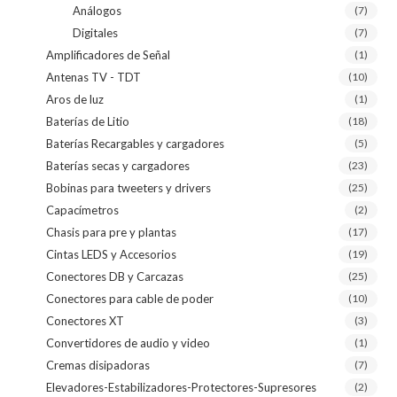
Análogos
(7)
Digitales
(7)
Amplificadores de Señal
(1)
Antenas TV - TDT
(10)
Aros de luz
(1)
Baterías de Litio
(18)
Baterías Recargables y cargadores
(5)
Baterías secas y cargadores
(23)
Bobinas para tweeters y drivers
(25)
Capacímetros
(2)
Chasis para pre y plantas
(17)
Cintas LEDS y Accesorios
(19)
Conectores DB y Carcazas
(25)
Conectores para cable de poder
(10)
Conectores XT
(3)
Convertidores de audio y video
(1)
Cremas disipadoras
(7)
Elevadores-Estabilizadores-Protectores-Supresores
(2)