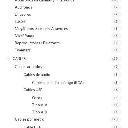
Audífonos
(2)
Difusores
(7)
LUCES
(3)
Megáfonos, Sirenas y Altavoces
(8)
Micrófonos
(8)
Reproductores / Bluetooth
(7)
Tweeters
(1)
CABLES
(29)
Cables armados
(9)
Cables de audio
(3)
Cables de audio análogo (RCA)
(3)
Cables USB
(6)
Otros
(4)
Tipo A-A
(1)
Tipo A-B
(1)
Cables por metro
(20)
Cable UTP
(1)