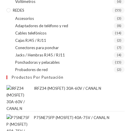
Voltímetros
(6)
REDES
(55)
Accesorios
(3)
Adaptadores de teléfono y red
(8)
Cables telefónicos
(14)
Cajas RJ45 / RJ11
(2)
Conectores para ponchar
(7)
Jacks / Hembras RJ45 / RJ11
(4)
Ponchadoras y pelacables
(15)
Probadores de red
(2)
Productos Por Puntuación
IRFZ34 (MOSFET) 30A-60V / CANAL N
P75NE75FP (MOSFET) 40A-75V / CANAL N