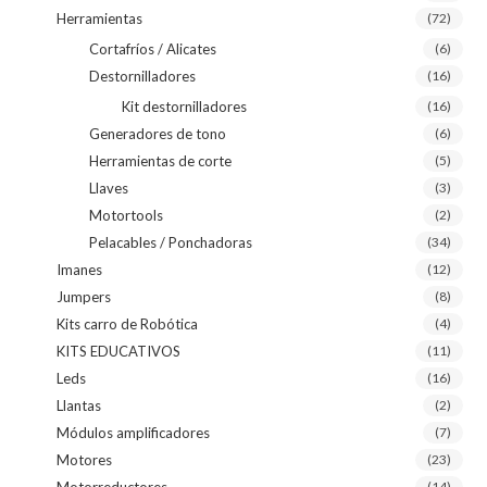
Herramientas
(72)
Cortafríos / Alicates
(6)
Destornilladores
(16)
Kit destornilladores
(16)
Generadores de tono
(6)
Herramientas de corte
(5)
Llaves
(3)
Motortools
(2)
Pelacables / Ponchadoras
(34)
Imanes
(12)
Jumpers
(8)
Kits carro de Robótica
(4)
KITS EDUCATIVOS
(11)
Leds
(16)
Llantas
(2)
Módulos amplificadores
(7)
Motores
(23)
Motorreductores
(14)