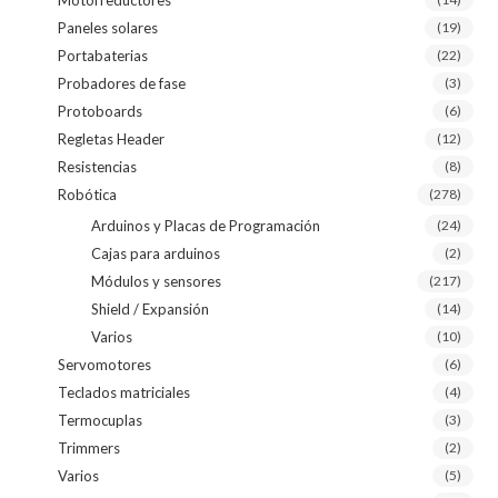
Paneles solares
(19)
Portabaterias
(22)
Probadores de fase
(3)
Protoboards
(6)
Regletas Header
(12)
Resistencias
(8)
Robótica
(278)
Arduinos y Placas de Programación
(24)
Cajas para arduinos
(2)
Módulos y sensores
(217)
Shield / Expansión
(14)
Varios
(10)
Servomotores
(6)
Teclados matriciales
(4)
Termocuplas
(3)
Trimmers
(2)
Varios
(5)