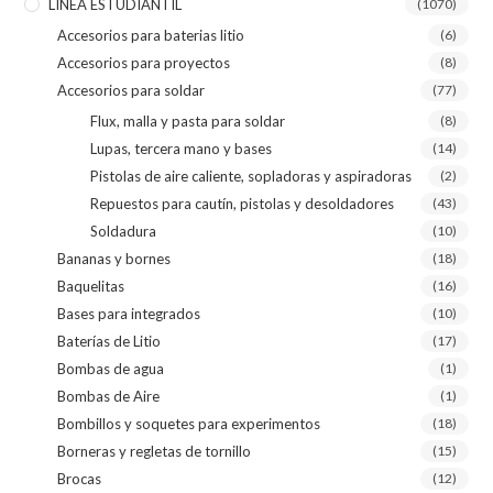
LÍNEA ESTUDIANTIL
(1070)
Accesorios para baterias litio
(6)
Accesorios para proyectos
(8)
Accesorios para soldar
(77)
Flux, malla y pasta para soldar
(8)
Lupas, tercera mano y bases
(14)
Pistolas de aire caliente, sopladoras y aspiradoras
(2)
Repuestos para cautín, pistolas y desoldadores
(43)
Soldadura
(10)
Bananas y bornes
(18)
Baquelitas
(16)
Bases para integrados
(10)
Baterías de Litio
(17)
Bombas de agua
(1)
Bombas de Aire
(1)
Bombillos y soquetes para experimentos
(18)
Borneras y regletas de tornillo
(15)
Brocas
(12)