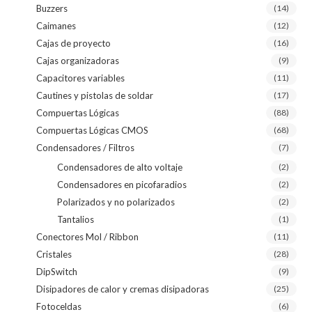
Buzzers
(14)
Caimanes
(12)
Cajas de proyecto
(16)
Cajas organizadoras
(9)
Capacitores variables
(11)
Cautines y pistolas de soldar
(17)
Compuertas Lógicas
(88)
Compuertas Lógicas CMOS
(68)
Condensadores / Filtros
(7)
Condensadores de alto voltaje
(2)
Condensadores en picofaradios
(2)
Polarizados y no polarizados
(2)
Tantalios
(1)
Conectores Mol / Ribbon
(11)
Cristales
(28)
DipSwitch
(9)
Disipadores de calor y cremas disipadoras
(25)
Fotoceldas
(6)