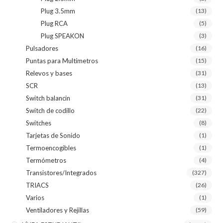
Plug 3.5mm
(13)
Plug RCA
(5)
Plug SPEAKON
(3)
Pulsadores
(16)
Puntas para Multímetros
(15)
Relevos y bases
(31)
SCR
(13)
Switch balancin
(31)
Switch de codillo
(22)
Switches
(8)
Tarjetas de Sonido
(1)
Termoencogibles
(1)
Termómetros
(4)
Transistores/Integrados
(327)
TRIACS
(26)
Varios
(1)
Ventiladores y Rejillas
(59)