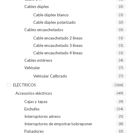
Cables dúplex
(3)
Cable dúplex blanco
(1)
Cable dúplex polarizado
(2)
Cables encauchetados
(3)
Cable encauchetado 2 líneas
(1)
Cable encauchetado 3 líneas
(1)
Cable encauchetado 4 líneas
(1)
Cables estéreos
(4)
Vehicular
(7)
Vehicular Calibrado
(7)
ELÉCTRICOS
(166)
Accesorios eléctricos
(49)
Cajas y tapas
(9)
Enchufes
(14)
Interruptores aéreos
(5)
Interruptores de empotrar/sobreponer
(8)
Pulsadores
(3)