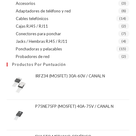
Accesorios
(3)
Adaptadores de teléfono y red
(8)
Cables telefónicos
(14)
Cajas RJ45 / RJ11
(2)
Conectores para ponchar
(7)
Jacks / Hembras RJ45 / RJ11
(4)
Ponchadoras y pelacables
(15)
Probadores de red
(2)
Productos Por Puntuación
IRFZ34 (MOSFET) 30A-60V / CANAL N
P75NE75FP (MOSFET) 40A-75V / CANAL N