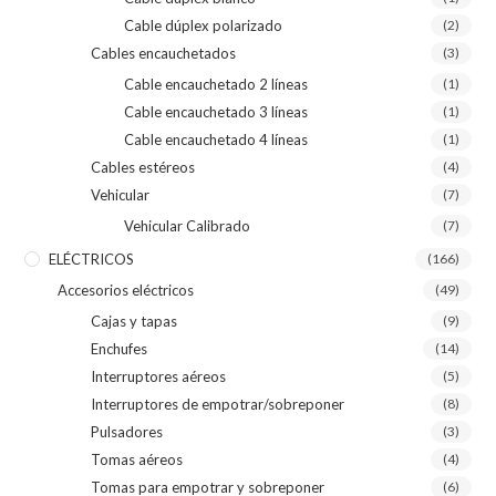
Cable dúplex polarizado
(2)
Cables encauchetados
(3)
Cable encauchetado 2 líneas
(1)
Cable encauchetado 3 líneas
(1)
Cable encauchetado 4 líneas
(1)
Cables estéreos
(4)
Vehicular
(7)
Vehicular Calibrado
(7)
ELÉCTRICOS
(166)
Accesorios eléctricos
(49)
Cajas y tapas
(9)
Enchufes
(14)
Interruptores aéreos
(5)
Interruptores de empotrar/sobreponer
(8)
Pulsadores
(3)
Tomas aéreos
(4)
Tomas para empotrar y sobreponer
(6)