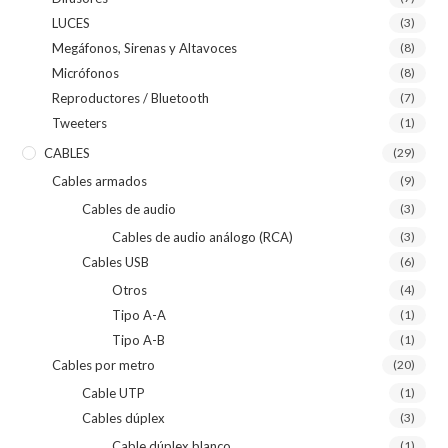
LUCES
(3)
Megáfonos, Sirenas y Altavoces
(8)
Micrófonos
(8)
Reproductores / Bluetooth
(7)
Tweeters
(1)
CABLES
(29)
Cables armados
(9)
Cables de audio
(3)
Cables de audio análogo (RCA)
(3)
Cables USB
(6)
Otros
(4)
Tipo A-A
(1)
Tipo A-B
(1)
Cables por metro
(20)
Cable UTP
(1)
Cables dúplex
(3)
Cable dúplex blanco
(1)