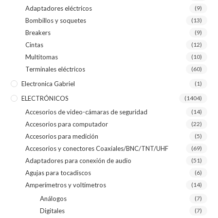
Adaptadores eléctricos
(9)
Bombillos y soquetes
(13)
Breakers
(9)
Cintas
(12)
Multitomas
(10)
Terminales eléctricos
(60)
Electronica Gabriel
(1)
ELECTRÓNICOS
(1404)
Accesorios de video-cámaras de seguridad
(14)
Accesorios para computador
(22)
Accesorios para medición
(5)
Accesorios y conectores Coaxiales/BNC/TNT/UHF
(69)
Adaptadores para conexión de audio
(51)
Agujas para tocadiscos
(6)
Amperímetros y voltímetros
(14)
Análogos
(7)
Digitales
(7)