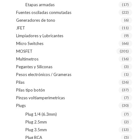
Etapas armadas
(17)
Fuentes osciladas conmutadas
(22)
Generadores de tono
(6)
JFET
(11)
Limpiadores y Lubricantes
(9)
Micro Switches
(66)
MOSFET
(201)
Multímetros
(16)
Pegantes y Siliconas
(3)
Pesos electrónicos / Grameras
(1)
Pilas
(26)
Pilas tipo botón
(37)
Pinzas voltiamperimetricas
(7)
Plugs
(30)
Plug 1/4 (6.3mm)
(7)
Plug 2.5mm
(2)
Plug 3.5mm
(13)
Plug RCA
(5)