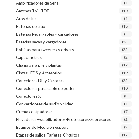
Amplificadores de Señal
(1)
Antenas TV - TDT
(10)
Aros de luz
(1)
Baterías de Litio
(18)
Baterías Recargables y cargadores
(5)
Baterías secas y cargadores
(23)
Bobinas para tweeters y drivers
(25)
Capacímetros
(2)
Chasis para pre y plantas
(17)
Cintas LEDS y Accesorios
(19)
Conectores DB y Carcazas
(25)
Conectores para cable de poder
(10)
Conectores XT
(3)
Convertidores de audio y video
(1)
Cremas disipadoras
(7)
Elevadores-Estabilizadores-Protectores-Supresores
(2)
Equipos de Medición especial
(2)
Etapas de salida-Tarjetas-Circuitos
(17)