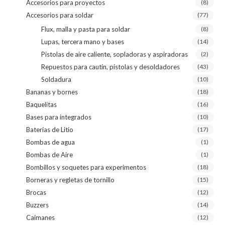
Accesorios para proyectos
(8)
Accesorios para soldar
(77)
Flux, malla y pasta para soldar
(8)
Lupas, tercera mano y bases
(14)
Pistolas de aire caliente, sopladoras y aspiradoras
(2)
Repuestos para cautín, pistolas y desoldadores
(43)
Soldadura
(10)
Bananas y bornes
(18)
Baquelitas
(16)
Bases para integrados
(10)
Baterías de Litio
(17)
Bombas de agua
(1)
Bombas de Aire
(1)
Bombillos y soquetes para experimentos
(18)
Borneras y regletas de tornillo
(15)
Brocas
(12)
Buzzers
(14)
Caimanes
(12)