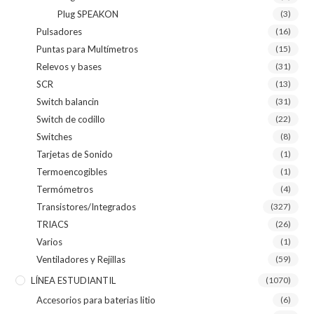
Plug SPEAKON
(3)
Pulsadores
(16)
Puntas para Multímetros
(15)
Relevos y bases
(31)
SCR
(13)
Switch balancin
(31)
Switch de codillo
(22)
Switches
(8)
Tarjetas de Sonido
(1)
Termoencogibles
(1)
Termómetros
(4)
Transistores/Integrados
(327)
TRIACS
(26)
Varios
(1)
Ventiladores y Rejillas
(59)
LÍNEA ESTUDIANTIL
(1070)
Accesorios para baterias litio
(6)