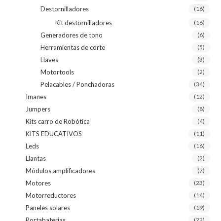
Destornilladores
(16)
Kit destornilladores
(16)
Generadores de tono
(6)
Herramientas de corte
(5)
Llaves
(3)
Motortools
(2)
Pelacables / Ponchadoras
(34)
Imanes
(12)
Jumpers
(8)
Kits carro de Robótica
(4)
KITS EDUCATIVOS
(11)
Leds
(16)
Llantas
(2)
Módulos amplificadores
(7)
Motores
(23)
Motorreductores
(14)
Paneles solares
(19)
Portabaterias
(22)