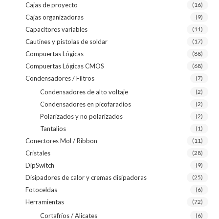
Cajas de proyecto
(16)
Cajas organizadoras
(9)
Capacitores variables
(11)
Cautines y pistolas de soldar
(17)
Compuertas Lógicas
(88)
Compuertas Lógicas CMOS
(68)
Condensadores / Filtros
(7)
Condensadores de alto voltaje
(2)
Condensadores en picofaradios
(2)
Polarizados y no polarizados
(2)
Tantalios
(1)
Conectores Mol / Ribbon
(11)
Cristales
(28)
DipSwitch
(9)
Disipadores de calor y cremas disipadoras
(25)
Fotoceldas
(6)
Herramientas
(72)
Cortafríos / Alicates
(6)