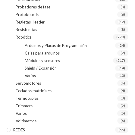
Probadores de fase
(3)
Protoboards
(6)
Regletas Header
(12)
Resistencias
(8)
Robótica
(278)
Arduinos y Placas de Programación
(24)
Cajas para arduinos
(2)
Módulos y sensores
(217)
Shield / Expansión
(14)
Varios
(10)
Servomotores
(6)
Teclados matriciales
(4)
Termocuplas
(3)
Trimmers
(2)
Varios
(5)
Voltímetros
(6)
REDES
(55)