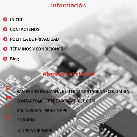
Información
INICIO
CONTÁCTENOS
POLÍTICA DE PRIVACIDAD
TÉRMINOS Y CONDICIONES
Blog
Atención al cliente
SAN PEDRO MANZANA 6 LOTE 12 CARTAGENA/COLOMBIA
CONTACTO@ELECTRONICAGABRIEL.COM
3154359034 - WHATSAPP
HORARIO:
LUNES A VIERNES: