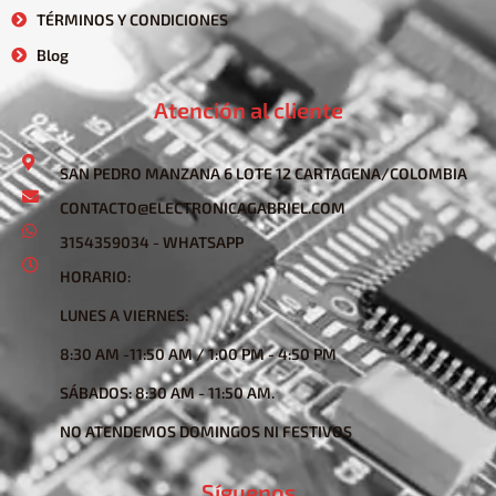
TÉRMINOS Y CONDICIONES
Blog
Atención al cliente
SAN PEDRO MANZANA 6 LOTE 12 CARTAGENA/COLOMBIA
CONTACTO@ELECTRONICAGABRIEL.COM
3154359034 - WHATSAPP
HORARIO:
LUNES A VIERNES:
8:30 AM -11:50 AM / 1:00 PM - 4:50 PM
SÁBADOS: 8:30 AM - 11:50 AM.
NO ATENDEMOS DOMINGOS NI FESTIVOS
Síguenos