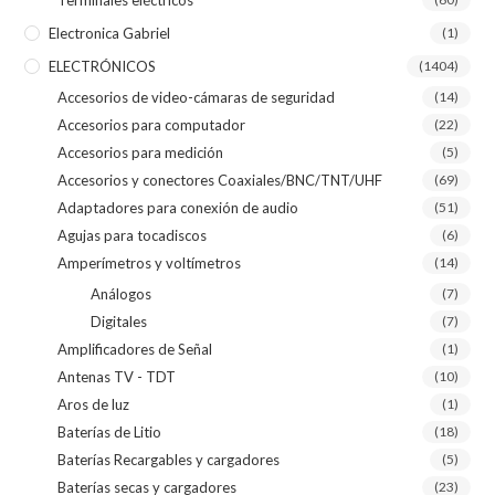
Electronica Gabriel
(1)
ELECTRÓNICOS
(1404)
Accesorios de video-cámaras de seguridad
(14)
Accesorios para computador
(22)
Accesorios para medición
(5)
Accesorios y conectores Coaxiales/BNC/TNT/UHF
(69)
Adaptadores para conexión de audio
(51)
Agujas para tocadiscos
(6)
Amperímetros y voltímetros
(14)
Análogos
(7)
Digitales
(7)
Amplificadores de Señal
(1)
Antenas TV - TDT
(10)
Aros de luz
(1)
Baterías de Litio
(18)
Baterías Recargables y cargadores
(5)
Baterías secas y cargadores
(23)