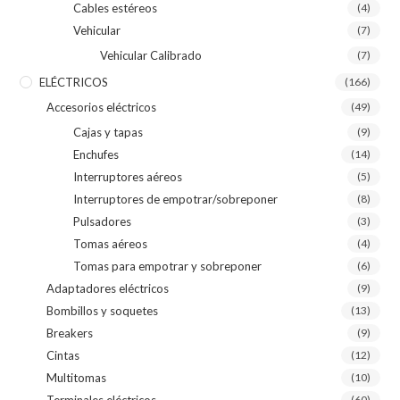
Cables estéreos
(4)
Vehicular
(7)
Vehicular Calibrado
(7)
ELÉCTRICOS
(166)
Accesorios eléctricos
(49)
Cajas y tapas
(9)
Enchufes
(14)
Interruptores aéreos
(5)
Interruptores de empotrar/sobreponer
(8)
Pulsadores
(3)
Tomas aéreos
(4)
Tomas para empotrar y sobreponer
(6)
Adaptadores eléctricos
(9)
Bombillos y soquetes
(13)
Breakers
(9)
Cintas
(12)
Multitomas
(10)
Terminales eléctricos
(60)