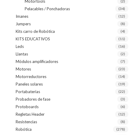
Motortools
(2)
Pelacables / Ponchadoras
(34)
Imanes
(12)
Jumpers
(8)
Kits carro de Robótica
(4)
KITS EDUCATIVOS
(11)
Leds
(16)
Llantas
(2)
Módulos amplificadores
(7)
Motores
(23)
Motorreductores
(14)
Paneles solares
(19)
Portabaterias
(22)
Probadores de fase
(3)
Protoboards
(6)
Regletas Header
(12)
Resistencias
(8)
Robótica
(278)