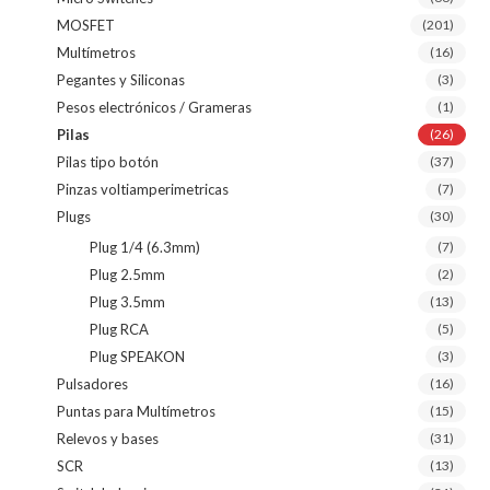
MOSFET
(201)
Multímetros
(16)
Pegantes y Siliconas
(3)
Pesos electrónicos / Grameras
(1)
Pilas
(26)
Pilas tipo botón
(37)
Pinzas voltiamperimetricas
(7)
Plugs
(30)
Plug 1/4 (6.3mm)
(7)
Plug 2.5mm
(2)
Plug 3.5mm
(13)
Plug RCA
(5)
Plug SPEAKON
(3)
Pulsadores
(16)
Puntas para Multímetros
(15)
Relevos y bases
(31)
SCR
(13)