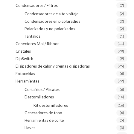
Condensadores / Filtros
(7)
Condensadores de alto voltaje
(2)
Condensadores en picofaradios
(2)
Polarizados y no polarizados
(2)
Tantalios
(1)
Conectores Mol / Ribbon
(11)
Cristales
(28)
DipSwitch
(9)
Disipadores de calor y cremas disipadoras
(25)
Fotoceldas
(6)
Herramientas
(72)
Cortafríos / Alicates
(6)
Destornilladores
(16)
Kit destornilladores
(16)
Generadores de tono
(6)
Herramientas de corte
(5)
Llaves
(3)