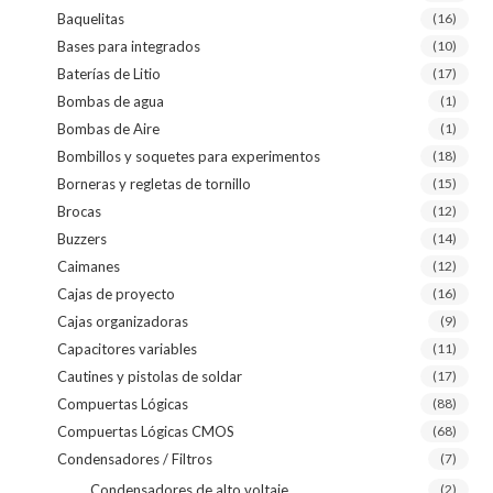
Baquelitas
(16)
Bases para integrados
(10)
Baterías de Litio
(17)
Bombas de agua
(1)
Bombas de Aire
(1)
Bombillos y soquetes para experimentos
(18)
Borneras y regletas de tornillo
(15)
Brocas
(12)
Buzzers
(14)
Caimanes
(12)
Cajas de proyecto
(16)
Cajas organizadoras
(9)
Capacitores variables
(11)
Cautines y pistolas de soldar
(17)
Compuertas Lógicas
(88)
Compuertas Lógicas CMOS
(68)
Condensadores / Filtros
(7)
Condensadores de alto voltaje
(2)