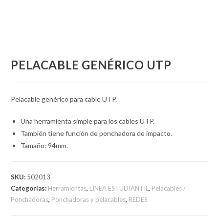
PELACABLE GENÉRICO UTP
Pelacable genérico para cable UTP.
Una herramienta simple para los cables UTP.
También tiene función de ponchadora de impacto.
Tamaño: 94mm.
SKU:
502013
Categorías:
Herramientas
,
LÍNEA ESTUDIANTIL
,
Pelacables /
Ponchadoras
,
Ponchadoras y pelacables
,
REDES