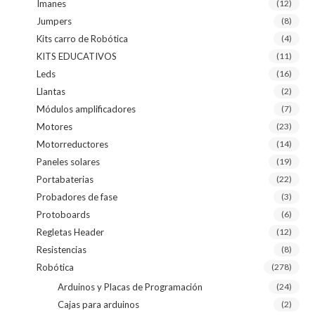
Imanes
(12)
Jumpers
(8)
Kits carro de Robótica
(4)
KITS EDUCATIVOS
(11)
Leds
(16)
Llantas
(2)
Módulos amplificadores
(7)
Motores
(23)
Motorreductores
(14)
Paneles solares
(19)
Portabaterias
(22)
Probadores de fase
(3)
Protoboards
(6)
Regletas Header
(12)
Resistencias
(8)
Robótica
(278)
Arduinos y Placas de Programación
(24)
Cajas para arduinos
(2)