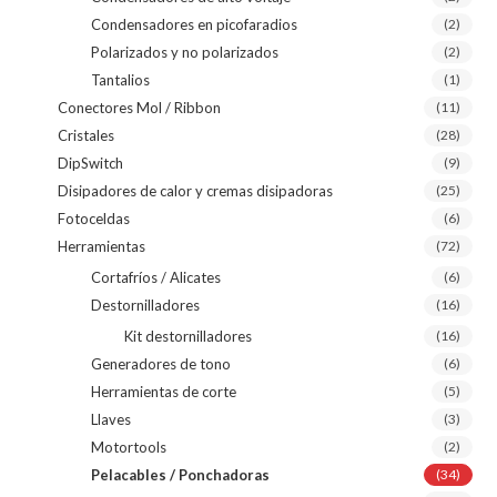
Condensadores en picofaradios
(2)
Polarizados y no polarizados
(2)
Tantalios
(1)
Conectores Mol / Ribbon
(11)
Cristales
(28)
DipSwitch
(9)
Disipadores de calor y cremas disipadoras
(25)
Fotoceldas
(6)
Herramientas
(72)
Cortafríos / Alicates
(6)
Destornilladores
(16)
Kit destornilladores
(16)
Generadores de tono
(6)
Herramientas de corte
(5)
Llaves
(3)
Motortools
(2)
Pelacables / Ponchadoras
(34)