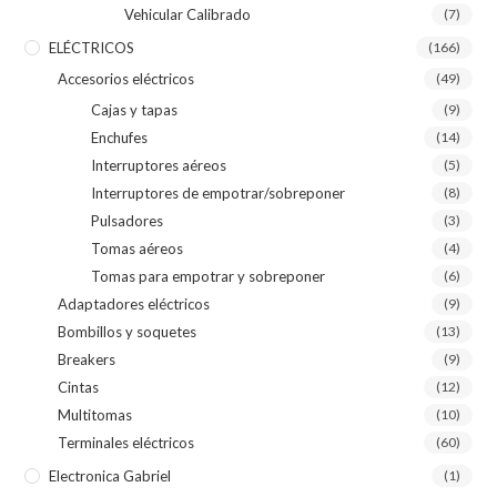
Vehicular Calibrado
(7)
ELÉCTRICOS
(166)
Accesorios eléctricos
(49)
Cajas y tapas
(9)
Enchufes
(14)
Interruptores aéreos
(5)
Interruptores de empotrar/sobreponer
(8)
Pulsadores
(3)
Tomas aéreos
(4)
Tomas para empotrar y sobreponer
(6)
Adaptadores eléctricos
(9)
Bombillos y soquetes
(13)
Breakers
(9)
Cintas
(12)
Multitomas
(10)
Terminales eléctricos
(60)
Electronica Gabriel
(1)