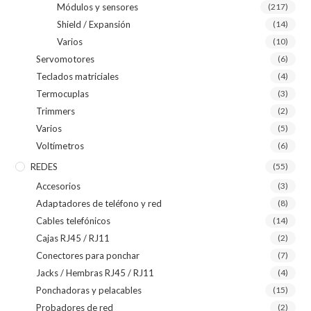
Módulos y sensores
(217)
Shield / Expansión
(14)
Varios
(10)
Servomotores
(6)
Teclados matriciales
(4)
Termocuplas
(3)
Trimmers
(2)
Varios
(5)
Voltímetros
(6)
REDES
(55)
Accesorios
(3)
Adaptadores de teléfono y red
(8)
Cables telefónicos
(14)
Cajas RJ45 / RJ11
(2)
Conectores para ponchar
(7)
Jacks / Hembras RJ45 / RJ11
(4)
Ponchadoras y pelacables
(15)
Probadores de red
(2)