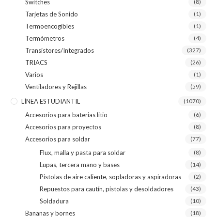
Switches
(8)
Tarjetas de Sonido
(1)
Termoencogibles
(1)
Termómetros
(4)
Transistores/Integrados
(327)
TRIACS
(26)
Varios
(1)
Ventiladores y Rejillas
(59)
LÍNEA ESTUDIANTIL
(1070)
Accesorios para baterias litio
(6)
Accesorios para proyectos
(8)
Accesorios para soldar
(77)
Flux, malla y pasta para soldar
(8)
Lupas, tercera mano y bases
(14)
Pistolas de aire caliente, sopladoras y aspiradoras
(2)
Repuestos para cautín, pistolas y desoldadores
(43)
Soldadura
(10)
Bananas y bornes
(18)