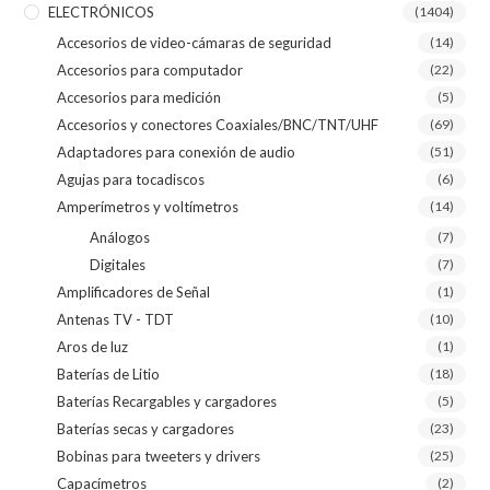
ELECTRÓNICOS
(1404)
Accesorios de video-cámaras de seguridad
(14)
Accesorios para computador
(22)
Accesorios para medición
(5)
Accesorios y conectores Coaxiales/BNC/TNT/UHF
(69)
Adaptadores para conexión de audio
(51)
Agujas para tocadiscos
(6)
Amperímetros y voltímetros
(14)
Análogos
(7)
Digitales
(7)
Amplificadores de Señal
(1)
Antenas TV - TDT
(10)
Aros de luz
(1)
Baterías de Litio
(18)
Baterías Recargables y cargadores
(5)
Baterías secas y cargadores
(23)
Bobinas para tweeters y drivers
(25)
Capacímetros
(2)