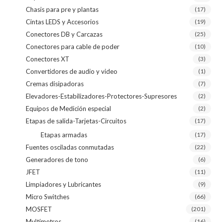
Chasis para pre y plantas
(17)
Cintas LEDS y Accesorios
(19)
Conectores DB y Carcazas
(25)
Conectores para cable de poder
(10)
Conectores XT
(3)
Convertidores de audio y video
(1)
Cremas disipadoras
(7)
Elevadores-Estabilizadores-Protectores-Supresores
(2)
Equipos de Medición especial
(2)
Etapas de salida-Tarjetas-Circuitos
(17)
Etapas armadas
(17)
Fuentes osciladas conmutadas
(22)
Generadores de tono
(6)
JFET
(11)
Limpiadores y Lubricantes
(9)
Micro Switches
(66)
MOSFET
(201)
Multímetros
(16)