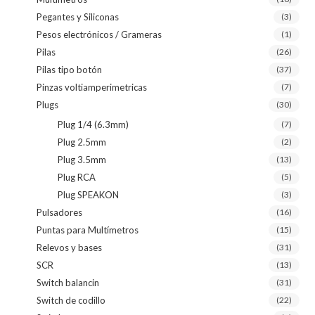
Pegantes y Siliconas
(3)
Pesos electrónicos / Grameras
(1)
Pilas
(26)
Pilas tipo botón
(37)
Pinzas voltiamperimetricas
(7)
Plugs
(30)
Plug 1/4 (6.3mm)
(7)
Plug 2.5mm
(2)
Plug 3.5mm
(13)
Plug RCA
(5)
Plug SPEAKON
(3)
Pulsadores
(16)
Puntas para Multímetros
(15)
Relevos y bases
(31)
SCR
(13)
Switch balancin
(31)
Switch de codillo
(22)