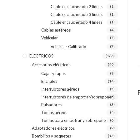
Cable encauchetado 2 líneas
(1)
Cable encauchetado 3 líneas
(1)
Cable encauchetado 4 líneas
(1)
Cables estéreos
(4)
Vehicular
(7)
Vehicular Calibrado
(7)
ELÉCTRICOS
(166)
Accesorios eléctricos
(49)
Cajas y tapas
(9)
Enchufes
(14)
Interruptores aéreos
(5)
Interruptores de empotrar/sobreponer
(8)
Pulsadores
(3)
Tomas aéreos
(4)
Tomas para empotrar y sobreponer
(6)
Adaptadores eléctricos
(9)
Bombillos y soquetes
(13)