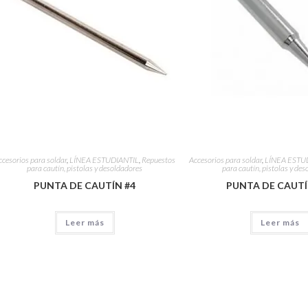
ccesorios para soldar
,
LÍNEA ESTUDIANTIL
,
Repuestos
Accesorios para soldar
,
LÍNEA ESTU
para cautín, pistolas y desoldadores
para cautín, pistolas y de
PUNTA DE CAUTÍN #4
PUNTA DE CAUTÍ
Leer más
Leer más