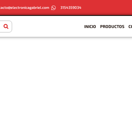
tacto@electronicagabriel.com
3154359034
INICIO
PRODUCTOS
C