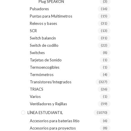
Plug SPEAKON
(3)
Pulsadores
(16)
Puntas para Multímetros
(15)
Relevos y bases
(31)
SCR
(13)
Switch balancin
(31)
Switch de codillo
(22)
Switches
(8)
Tarjetas de Sonido
(1)
Termoencogibles
(1)
Termómetros
(4)
Transistores/Integrados
(327)
TRIACS
(26)
Varios
(1)
Ventiladores y Rejillas
(59)
LÍNEA ESTUDIANTIL
(1070)
Accesorios para baterias litio
(6)
Accesorios para proyectos
(8)