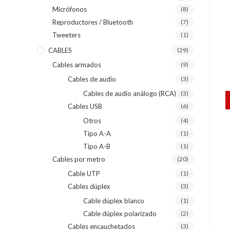
Micrófonos
(8)
Reproductores / Bluetooth
(7)
Tweeters
(1)
CABLES
(29)
Cables armados
(9)
Cables de audio
(3)
Cables de audio análogo (RCA)
(3)
Cables USB
(6)
Otros
(4)
Tipo A-A
(1)
Tipo A-B
(1)
Cables por metro
(20)
Cable UTP
(1)
Cables dúplex
(3)
Cable dúplex blanco
(1)
Cable dúplex polarizado
(2)
Cables encauchetados
(3)