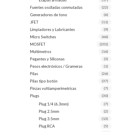
Etapas armadas
Fuentes osciladas conmutadas
(22)
Generadores de tono
(6)
JFET
(11)
Limpiadores y Lubricantes
(9)
Micro Switches
(66)
MOSFET
(201)
Multímetros
(16)
Pegantes y Siliconas
(3)
Pesos electrónicos / Grameras
(1)
Pilas
(26)
Pilas tipo botón
(37)
Pinzas voltiamperimetricas
(7)
Plugs
(30)
Plug 1/4 (6.3mm)
(7)
Plug 2.5mm
(2)
Plug 3.5mm
(13)
Plug RCA
(5)