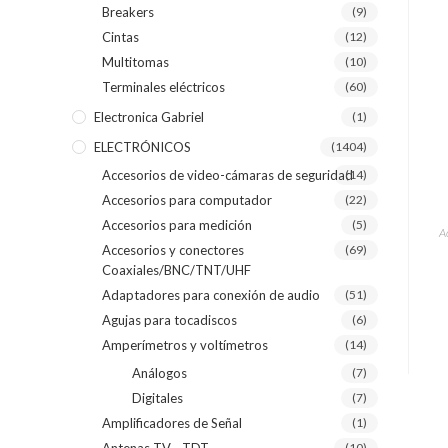
Breakers
(9)
Cintas
(12)
Multitomas
(10)
Terminales eléctricos
(60)
Electronica Gabriel
(1)
ELECTRÓNICOS
(1404)
Accesorios de video-cámaras de seguridad
(14)
Accesorios para computador
(22)
Accesorios para medición
(5)
A
Accesorios y conectores
(69)
Coaxiales/BNC/TNT/UHF
Adaptadores para conexión de audio
(51)
Agujas para tocadiscos
(6)
Amperímetros y voltímetros
(14)
Análogos
(7)
Digitales
(7)
Amplificadores de Señal
(1)
(10)