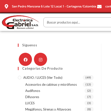
San Pedro Manzana 6 Lote 12 Local 1 - Cartagena/Colombia
con
Síguenos
Categorías De Producto
AUDIO / LUCES (ver Todo)
(49)
Accesorios de cabinas y micrófonos
(13)
Audífonos
(2)
Difusores
(7)
LUCES
(3)
Megáfonos, Sirenas y Altavoces
(8)