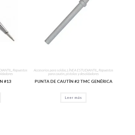
DIANTIL
,
Repuestos
Accesorios para soldar
,
LÍNEA ESTUDIANTIL
,
Repuestos
soldadores
para cautín, pistolas y desoldadores
N #13
PUNTA DE CAUTÍN #2 TMC GENÉRICA
Leer más