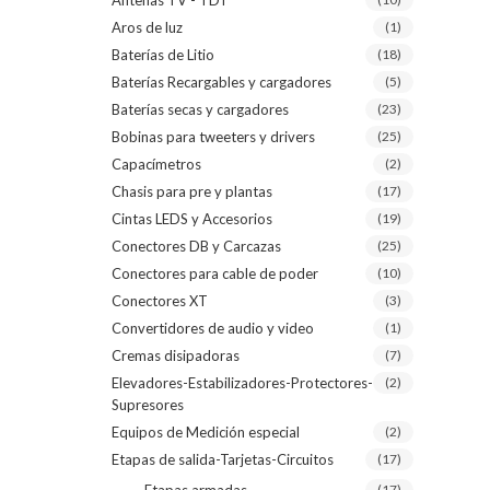
Antenas TV - TDT
Aros de luz
(1)
Baterías de Litio
(18)
Baterías Recargables y cargadores
(5)
Baterías secas y cargadores
(23)
Bobinas para tweeters y drivers
(25)
Capacímetros
(2)
Chasis para pre y plantas
(17)
Cintas LEDS y Accesorios
(19)
Conectores DB y Carcazas
(25)
Conectores para cable de poder
(10)
Conectores XT
(3)
Convertidores de audio y video
(1)
Cremas disipadoras
(7)
Elevadores-Estabilizadores-Protectores-
(2)
Supresores
Equipos de Medición especial
(2)
Etapas de salida-Tarjetas-Circuitos
(17)
(17)