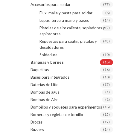
Accesorios para soldar
(77)
Flux, malla y pasta para soldar
(8)
Lupas, tercera mano y bases
(14)
Pistolas de aire caliente, sopladoras y
(2)
aspiradoras
Repuestos para cautín, pistolas y
(43)
desoldadores
Soldadura
(10)
Bananas y bornes
(18)
Baquelitas
(16)
Bases para integrados
(10)
Baterías de Litio
(17)
Bombas de agua
(1)
Bombas de Aire
(1)
Bombillos y soquetes para experimentos
(18)
Borneras y regletas de tornillo
(15)
Brocas
(12)
Buzzers
(14)