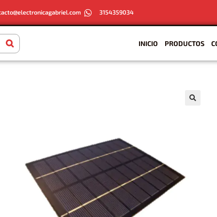
tacto@electronicagabriel.com
3154359034
INICIO
PRODUCTOS
C
🔍