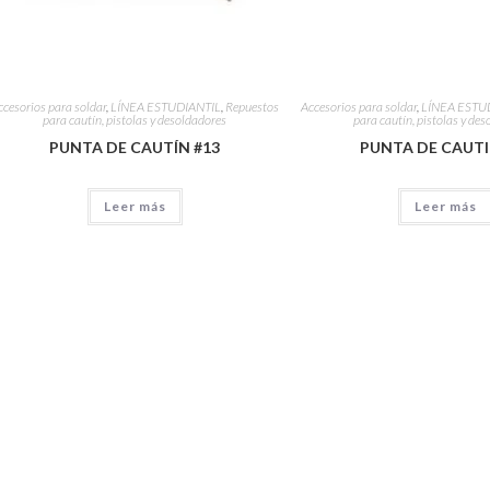
ccesorios para soldar
,
LÍNEA ESTUDIANTIL
,
Repuestos
Accesorios para soldar
,
LÍNEA ESTU
para cautín, pistolas y desoldadores
para cautín, pistolas y de
PUNTA DE CAUTÍN #13
PUNTA DE CAUTI
Leer más
Leer más