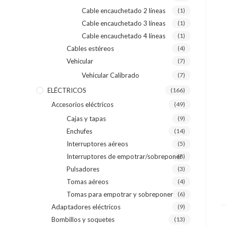
Cable encauchetado 2 líneas
(1)
Cable encauchetado 3 líneas
(1)
Cable encauchetado 4 líneas
(1)
Cables estéreos
(4)
Vehicular
(7)
Vehicular Calibrado
(7)
ELÉCTRICOS
(166)
Accesorios eléctricos
(49)
Cajas y tapas
(9)
Enchufes
(14)
Interruptores aéreos
(5)
Interruptores de empotrar/sobreponer
(8)
Pulsadores
(3)
Tomas aéreos
(4)
Tomas para empotrar y sobreponer
(6)
Adaptadores eléctricos
(9)
Bombillos y soquetes
(13)