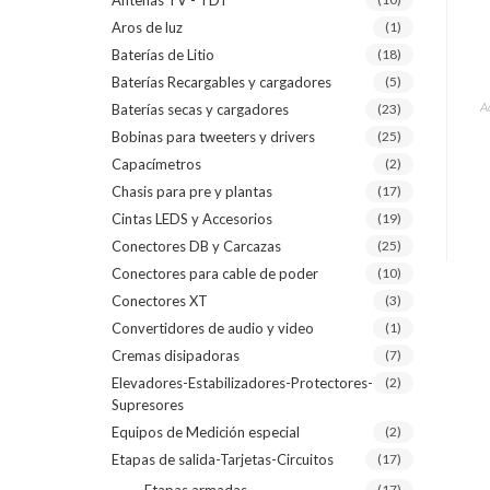
Antenas TV - TDT
Aros de luz
(1)
Baterías de Litio
(18)
Baterías Recargables y cargadores
(5)
A
Baterías secas y cargadores
(23)
Bobinas para tweeters y drivers
(25)
Capacímetros
(2)
Chasis para pre y plantas
(17)
Cintas LEDS y Accesorios
(19)
Conectores DB y Carcazas
(25)
Conectores para cable de poder
(10)
Conectores XT
(3)
Convertidores de audio y video
(1)
Cremas disipadoras
(7)
Elevadores-Estabilizadores-Protectores-
(2)
Supresores
Equipos de Medición especial
(2)
Etapas de salida-Tarjetas-Circuitos
(17)
(17)