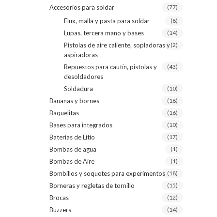
Accesorios para soldar
(77)
Flux, malla y pasta para soldar
(8)
Lupas, tercera mano y bases
(14)
Pistolas de aire caliente, sopladoras y
(2)
aspiradoras
Repuestos para cautín, pistolas y
(43)
desoldadores
Soldadura
(10)
Bananas y bornes
(18)
Baquelitas
(16)
Bases para integrados
(10)
Baterías de Litio
(17)
Bombas de agua
(1)
Bombas de Aire
(1)
Bombillos y soquetes para experimentos
(18)
Borneras y regletas de tornillo
(15)
Brocas
(12)
Buzzers
(14)