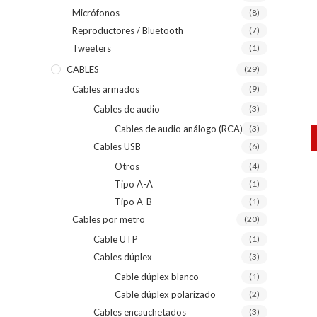
Micrófonos
(8)
Reproductores / Bluetooth
(7)
Tweeters
(1)
CABLES
(29)
Cables armados
(9)
Cables de audio
(3)
Cables de audio análogo (RCA)
(3)
Cables USB
(6)
Otros
(4)
Tipo A-A
(1)
Tipo A-B
(1)
Cables por metro
(20)
Cable UTP
(1)
Cables dúplex
(3)
Cable dúplex blanco
(1)
Cable dúplex polarizado
(2)
Cables encauchetados
(3)