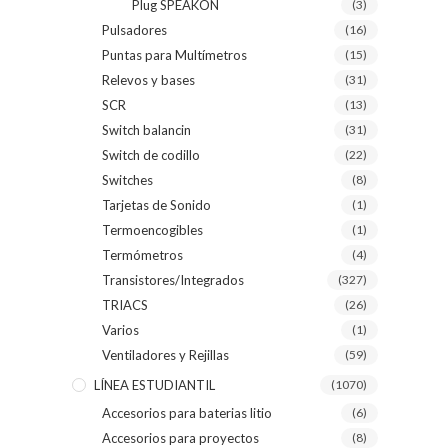
Plug SPEAKON
(3)
Pulsadores
(16)
Puntas para Multímetros
(15)
Relevos y bases
(31)
SCR
(13)
Switch balancin
(31)
Switch de codillo
(22)
Switches
(8)
Tarjetas de Sonido
(1)
Termoencogibles
(1)
Termómetros
(4)
Transistores/Integrados
(327)
TRIACS
(26)
Varios
(1)
Ventiladores y Rejillas
(59)
LÍNEA ESTUDIANTIL
(1070)
Accesorios para baterias litio
(6)
Accesorios para proyectos
(8)