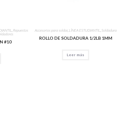
DIANTIL
,
Repuestos
Accesorios para soldar
,
LÍNEA ESTUDIANTIL
,
Soldadura
soldadores
ROLLO DE SOLDADURA 1/2LB 1MM
N #10
Leer más