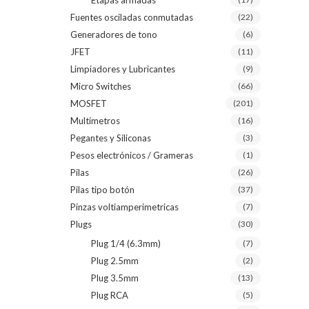
Etapas armadas
Fuentes osciladas conmutadas
(22)
Generadores de tono
(6)
JFET
(11)
Limpiadores y Lubricantes
(9)
Micro Switches
(66)
MOSFET
(201)
Multímetros
(16)
Pegantes y Siliconas
(3)
Pesos electrónicos / Grameras
(1)
Pilas
(26)
Pilas tipo botón
(37)
Pinzas voltiamperimetricas
(7)
Plugs
(30)
Plug 1/4 (6.3mm)
(7)
Plug 2.5mm
(2)
Plug 3.5mm
(13)
Plug RCA
(5)