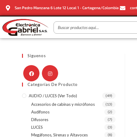
San Pedro Manzana 6 Lote 12 Local 1 - Cartagena/Colombia
con
Síguenos
Categorías De Producto
AUDIO / LUCES (ver Todo)
(49)
Accesorios de cabinas y micrófonos
(13)
Audífonos
(2)
Difusores
(7)
LUCES
(3)
Megáfonos, Sirenas y Altavoces
(8)