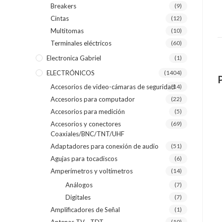
Breakers
(9)
Cintas
(12)
Multitomas
(10)
Terminales eléctricos
(60)
Electronica Gabriel
(1)
ELECTRÓNICOS
(1404)
Accesorios de video-cámaras de seguridad
(14)
Accesorios para computador
(22)
Accesorios para medición
(5)
Accesorios y conectores
(69)
Coaxiales/BNC/TNT/UHF
Adaptadores para conexión de audio
(51)
Agujas para tocadiscos
(6)
Amperímetros y voltímetros
(14)
Análogos
(7)
Digitales
(7)
Amplificadores de Señal
(1)
(10)