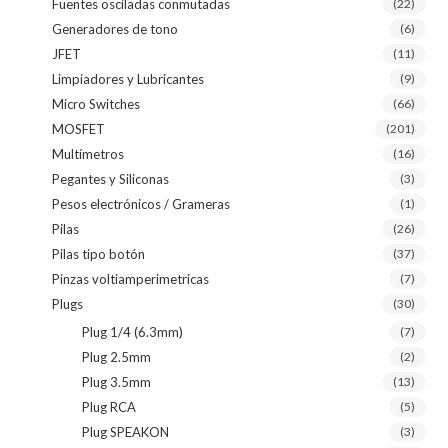
Fuentes osciladas conmutadas
(22)
Generadores de tono
(6)
JFET
(11)
Limpiadores y Lubricantes
(9)
Micro Switches
(66)
MOSFET
(201)
Multímetros
(16)
Pegantes y Siliconas
(3)
Pesos electrónicos / Grameras
(1)
Pilas
(26)
Pilas tipo botón
(37)
Pinzas voltiamperimetricas
(7)
Plugs
(30)
Plug 1/4 (6.3mm)
(7)
Plug 2.5mm
(2)
Plug 3.5mm
(13)
Plug RCA
(5)
Plug SPEAKON
(3)