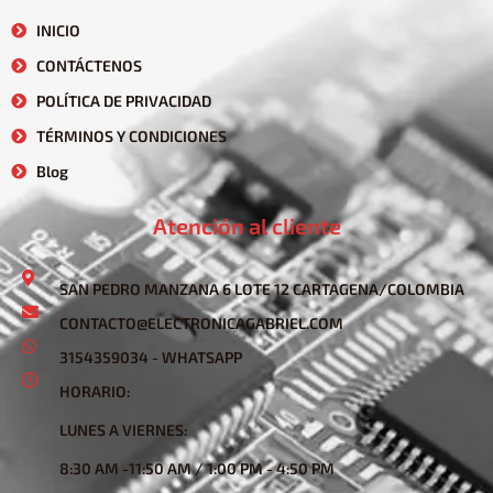
INICIO
CONTÁCTENOS
POLÍTICA DE PRIVACIDAD
TÉRMINOS Y CONDICIONES
Blog
Atención al cliente
SAN PEDRO MANZANA 6 LOTE 12 CARTAGENA/COLOMBIA
CONTACTO@ELECTRONICAGABRIEL.COM
3154359034 - WHATSAPP
HORARIO:
LUNES A VIERNES:
8:30 AM -11:50 AM / 1:00 PM - 4:50 PM