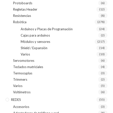
Protoboards
(6)
Regletas Header
(12)
Resistencias
(8)
Robótica
(278)
Arduinos y Placas de Programación
(24)
Cajas para arduinos
(2)
Módulos y sensores
(217)
Shield / Expansión
(14)
Varios
(10)
Servomotores
(6)
Teclados matriciales
(4)
Termocuplas
(3)
Trimmers
(2)
Varios
(5)
Voltímetros
(6)
REDES
(55)
Accesorios
(3)
Adaptadores de teléfono y red
(8)