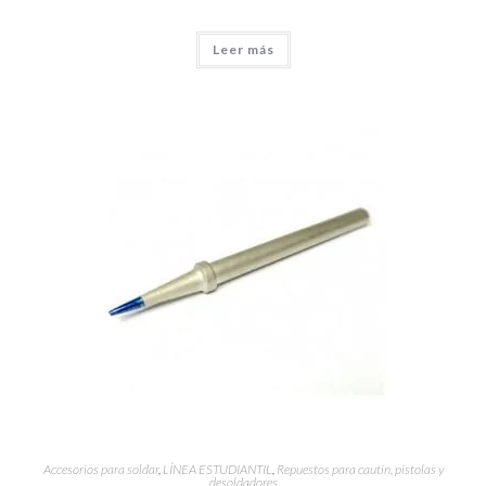
Leer más
Accesorios para soldar
,
LÍNEA ESTUDIANTIL
,
Repuestos para cautín, pistolas y
desoldadores