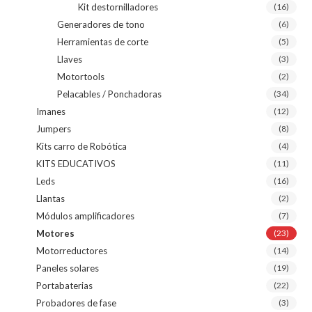
Kit destornilladores
(16)
Generadores de tono
(6)
Herramientas de corte
(5)
Llaves
(3)
Motortools
(2)
Pelacables / Ponchadoras
(34)
Imanes
(12)
Jumpers
(8)
Kits carro de Robótica
(4)
KITS EDUCATIVOS
(11)
Leds
(16)
Llantas
(2)
Módulos amplificadores
(7)
Motores
(23)
Motorreductores
(14)
Paneles solares
(19)
Portabaterias
(22)
Probadores de fase
(3)