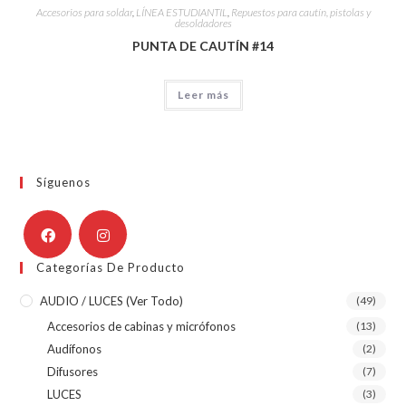
Accesorios para soldar
,
LÍNEA ESTUDIANTIL
,
Repuestos para cautín, pistolas y
desoldadores
PUNTA DE CAUTÍN #14
Leer más
Síguenos
Categorías De Producto
AUDIO / LUCES (ver Todo)
(49)
Accesorios de cabinas y micrófonos
(13)
Audífonos
(2)
Difusores
(7)
LUCES
(3)