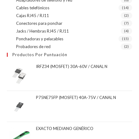
Cables telefónicos
(14)
Cajas RJ45 / RJ11
(2)
Conectores para ponchar
(7)
Jacks / Hembras RJ45 / RJ11
(4)
Ponchadoras y pelacables
(15)
Probadores de red
(2)
Productos Por Puntuación
IRFZ34 (MOSFET) 30A-60V / CANAL N
P75NE75FP (MOSFET) 40A-75V / CANAL N
EXACTO MEDIANO GENÉRICO