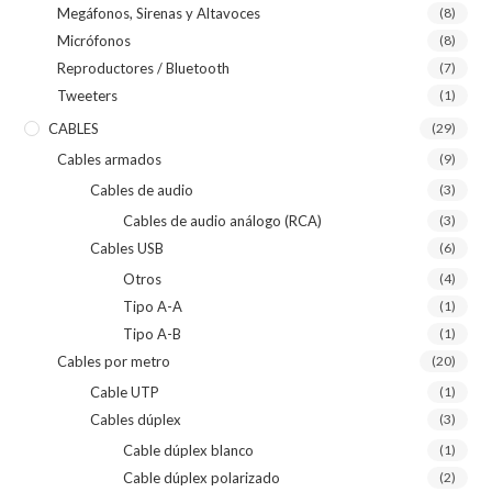
Megáfonos, Sirenas y Altavoces
(8)
Micrófonos
(8)
Reproductores / Bluetooth
(7)
Tweeters
(1)
CABLES
(29)
Cables armados
(9)
Cables de audio
(3)
Cables de audio análogo (RCA)
(3)
Cables USB
(6)
Otros
(4)
Tipo A-A
(1)
Tipo A-B
(1)
Cables por metro
(20)
Cable UTP
(1)
Cables dúplex
(3)
Cable dúplex blanco
(1)
Cable dúplex polarizado
(2)