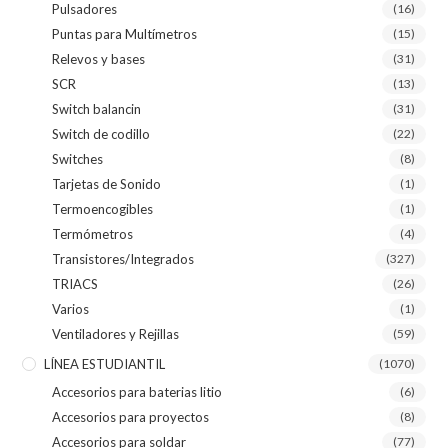
Pulsadores
(16)
Puntas para Multímetros
(15)
Relevos y bases
(31)
SCR
(13)
Switch balancin
(31)
Switch de codillo
(22)
Switches
(8)
Tarjetas de Sonido
(1)
Termoencogibles
(1)
Termómetros
(4)
Transistores/Integrados
(327)
TRIACS
(26)
Varios
(1)
Ventiladores y Rejillas
(59)
LÍNEA ESTUDIANTIL
(1070)
Accesorios para baterias litio
(6)
Accesorios para proyectos
(8)
Accesorios para soldar
(77)