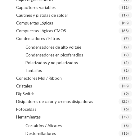
Capacitores variables
(11)
Cautines y pistolas de soldar
(17)
Compuertas Lógicas
(88)
Compuertas Lógicas CMOS
(68)
Condensadores / Filtros
(7)
Condensadores de alto voltaje
(2)
Condensadores en picofaradios
(2)
Polarizados y no polarizados
(2)
Tantalios
(1)
Conectores Mol / Ribbon
(11)
Cristales
(28)
DipSwitch
(9)
Disipadores de calor y cremas disipadoras
(25)
Fotoceldas
(6)
Herramientas
(72)
Cortafríos / Alicates
(6)
Destornilladores
(16)