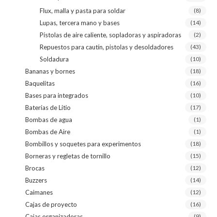
Flux, malla y pasta para soldar
(8)
Lupas, tercera mano y bases
(14)
Pistolas de aire caliente, sopladoras y aspiradoras
(2)
Repuestos para cautín, pistolas y desoldadores
(43)
Soldadura
(10)
Bananas y bornes
(18)
Baquelitas
(16)
Bases para integrados
(10)
Baterías de Litio
(17)
Bombas de agua
(1)
Bombas de Aire
(1)
Bombillos y soquetes para experimentos
(18)
Borneras y regletas de tornillo
(15)
Brocas
(12)
Buzzers
(14)
Caimanes
(12)
Cajas de proyecto
(16)
Cajas organizadoras
(9)