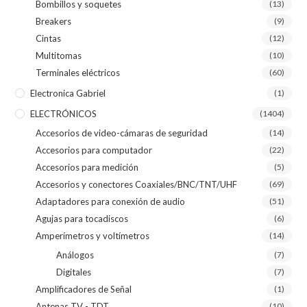
Bombillos y soquetes
(13)
Breakers
(9)
Cintas
(12)
Multitomas
(10)
Terminales eléctricos
(60)
Electronica Gabriel
(1)
ELECTRÓNICOS
(1404)
Accesorios de video-cámaras de seguridad
(14)
Accesorios para computador
(22)
Accesorios para medición
(5)
Accesorios y conectores Coaxiales/BNC/TNT/UHF
(69)
Adaptadores para conexión de audio
(51)
Agujas para tocadiscos
(6)
Amperímetros y voltímetros
(14)
Análogos
(7)
Digitales
(7)
Amplificadores de Señal
(1)
Antenas TV - TDT
(10)