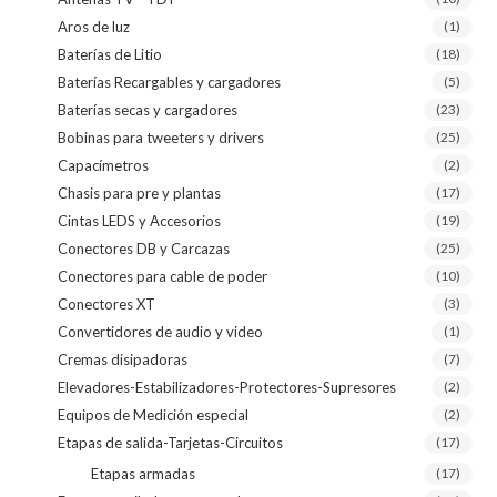
Aros de luz
(1)
Baterías de Litio
(18)
Baterías Recargables y cargadores
(5)
Baterías secas y cargadores
(23)
Bobinas para tweeters y drivers
(25)
Capacímetros
(2)
Chasis para pre y plantas
(17)
Cintas LEDS y Accesorios
(19)
Conectores DB y Carcazas
(25)
Conectores para cable de poder
(10)
Conectores XT
(3)
Convertidores de audio y video
(1)
Cremas disipadoras
(7)
Elevadores-Estabilizadores-Protectores-Supresores
(2)
Equipos de Medición especial
(2)
Etapas de salida-Tarjetas-Circuitos
(17)
Etapas armadas
(17)