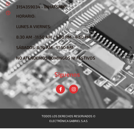
3154359034 - WHATSAPP
HORARIO:
LUNES A VIERNES:
8:30 AM -11:50 AM / 1:00 PM - 4:50 PM
SÁBADOS: 8:30 AM - 11:50 AM.
NO ATENDEMOS DOMINGOS NI FESTIVOS
Síguenos
TODOS LOS DERECHOS RESERVADOS ©
ELECTRÓNICA GABRIEL S.A.S