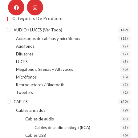
Categorías De Producto
AUDIO / LUCES (ver Todo)
(49)
Accesorios de cabinas y micrófonos
(13)
Audífonos
(2)
Difusores
(7)
LUCES
(3)
Megáfonos, Sirenas y Altavoces
(8)
Micrófonos
(8)
Reproductores / Bluetooth
(7)
Tweeters
(1)
CABLES
(29)
Cables armados
(9)
Cables de audio
(3)
Cables de audio análogo (RCA)
(3)
Cables USB
(6)