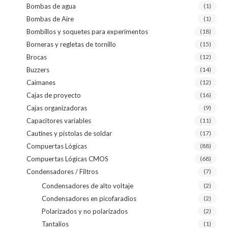
Bombas de agua
(1)
Bombas de Aire
(1)
Bombillos y soquetes para experimentos
(18)
Borneras y regletas de tornillo
(15)
Brocas
(12)
Buzzers
(14)
Caimanes
(12)
Cajas de proyecto
(16)
Cajas organizadoras
(9)
Capacitores variables
(11)
Cautines y pistolas de soldar
(17)
Compuertas Lógicas
(88)
Compuertas Lógicas CMOS
(68)
Condensadores / Filtros
(7)
Condensadores de alto voltaje
(2)
Condensadores en picofaradios
(2)
Polarizados y no polarizados
(2)
Tantalios
(1)