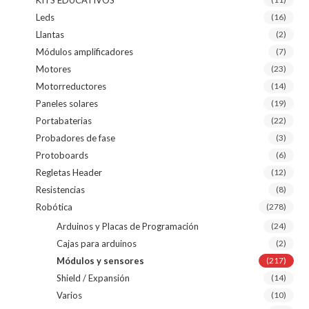
KITS EDUCATIVOS
Leds
(16)
Llantas
(2)
Módulos amplificadores
(7)
Motores
(23)
Motorreductores
(14)
Paneles solares
(19)
Portabaterias
(22)
Probadores de fase
(3)
Protoboards
(6)
Regletas Header
(12)
Resistencias
(8)
Robótica
(278)
Arduinos y Placas de Programación
(24)
Cajas para arduinos
(2)
Módulos y sensores
(217)
Shield / Expansión
(14)
Varios
(10)