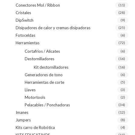
Conectores Mol / Ribbon
(11)
Cristales
(28)
DipSwitch
(9)
Disipadores de calor y cremas disipadoras
(25)
Fotoceldas
(6)
Herramientas
(72)
Cortafríos / Alicates
(6)
Destornilladores
(16)
Kit destornilladores
(16)
Generadores de tono
(6)
Herramientas de corte
(5)
Llaves
(3)
Motortools
(2)
Pelacables / Ponchadoras
(34)
Imanes
(12)
Jumpers
(8)
Kits carro de Robótica
(4)
(11)