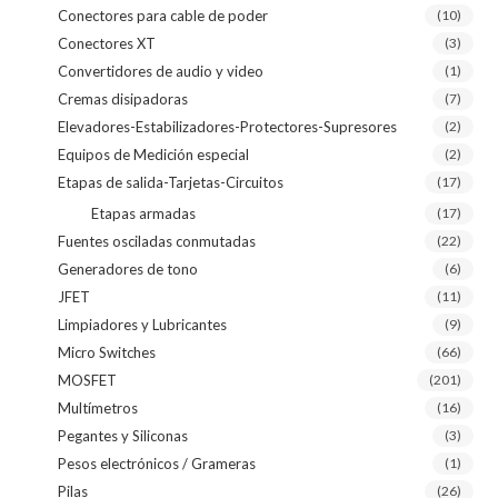
Conectores para cable de poder
(10)
Conectores XT
(3)
Convertidores de audio y video
(1)
Cremas disipadoras
(7)
Elevadores-Estabilizadores-Protectores-Supresores
(2)
Equipos de Medición especial
(2)
Etapas de salida-Tarjetas-Circuitos
(17)
Etapas armadas
(17)
Fuentes osciladas conmutadas
(22)
Generadores de tono
(6)
JFET
(11)
Limpiadores y Lubricantes
(9)
Micro Switches
(66)
MOSFET
(201)
Multímetros
(16)
Pegantes y Siliconas
(3)
Pesos electrónicos / Grameras
(1)
Pilas
(26)