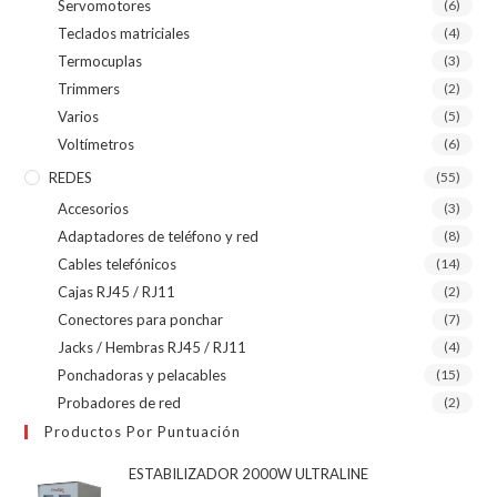
Servomotores
(6)
Teclados matriciales
(4)
Termocuplas
(3)
Trimmers
(2)
Varios
(5)
Voltímetros
(6)
REDES
(55)
Accesorios
(3)
Adaptadores de teléfono y red
(8)
Cables telefónicos
(14)
Cajas RJ45 / RJ11
(2)
Conectores para ponchar
(7)
Jacks / Hembras RJ45 / RJ11
(4)
Ponchadoras y pelacables
(15)
Probadores de red
(2)
Productos Por Puntuación
ESTABILIZADOR 2000W ULTRALINE