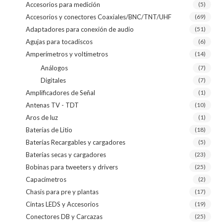
Accesorios para medición
(5)
Accesorios y conectores Coaxiales/BNC/TNT/UHF
(69)
Adaptadores para conexión de audio
(51)
Agujas para tocadiscos
(6)
Amperímetros y voltímetros
(14)
Análogos
(7)
Digitales
(7)
Amplificadores de Señal
(1)
Antenas TV - TDT
(10)
Aros de luz
(1)
Baterías de Litio
(18)
Baterías Recargables y cargadores
(5)
Baterías secas y cargadores
(23)
Bobinas para tweeters y drivers
(25)
Capacímetros
(2)
Chasis para pre y plantas
(17)
Cintas LEDS y Accesorios
(19)
Conectores DB y Carcazas
(25)