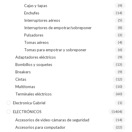
Cajas y tapas
(9)
Enchufes
(14)
Interruptores aéreos
(5)
Interruptores de empotrar/sobreponer
(8)
Pulsadores
(3)
Tomas aéreos
(4)
Tomas para empotrar y sobreponer
(6)
Adaptadores eléctricos
(9)
Bombillos y soquetes
(13)
Breakers
(9)
Cintas
(12)
Multitomas
(10)
Terminales eléctricos
(60)
Electronica Gabriel
(1)
ELECTRÓNICOS
(1404)
Accesorios de video-cámaras de seguridad
(14)
Accesorios para computador
(22)