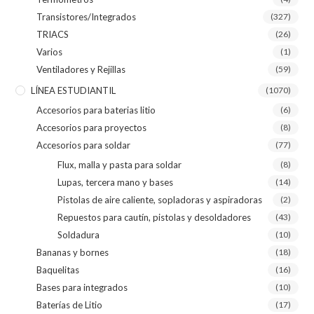
Transistores/Integrados
(327)
TRIACS
(26)
Varios
(1)
Ventiladores y Rejillas
(59)
LÍNEA ESTUDIANTIL
(1070)
Accesorios para baterias litio
(6)
Accesorios para proyectos
(8)
Accesorios para soldar
(77)
Flux, malla y pasta para soldar
(8)
Lupas, tercera mano y bases
(14)
Pistolas de aire caliente, sopladoras y aspiradoras
(2)
Repuestos para cautín, pistolas y desoldadores
(43)
Soldadura
(10)
Bananas y bornes
(18)
Baquelitas
(16)
Bases para integrados
(10)
Baterías de Litio
(17)