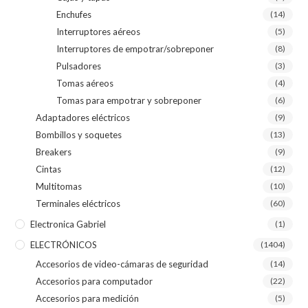
Enchufes
(14)
Interruptores aéreos
(5)
Interruptores de empotrar/sobreponer
(8)
Pulsadores
(3)
Tomas aéreos
(4)
Tomas para empotrar y sobreponer
(6)
Adaptadores eléctricos
(9)
Bombillos y soquetes
(13)
Breakers
(9)
Cintas
(12)
Multitomas
(10)
Terminales eléctricos
(60)
Electronica Gabriel
(1)
ELECTRÓNICOS
(1404)
Accesorios de video-cámaras de seguridad
(14)
Accesorios para computador
(22)
Accesorios para medición
(5)