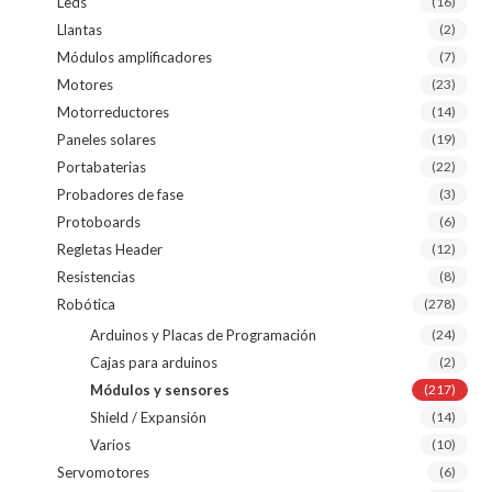
Leds
(16)
Llantas
(2)
Módulos amplificadores
(7)
Motores
(23)
Motorreductores
(14)
Paneles solares
(19)
Portabaterias
(22)
Probadores de fase
(3)
Protoboards
(6)
Regletas Header
(12)
Resistencias
(8)
Robótica
(278)
Arduinos y Placas de Programación
(24)
Cajas para arduinos
(2)
Módulos y sensores
(217)
Shield / Expansión
(14)
Varios
(10)
Servomotores
(6)