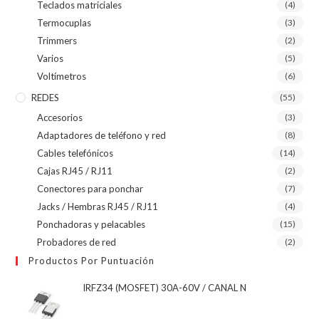
Teclados matriciales
(4)
Termocuplas
(3)
Trimmers
(2)
Varios
(5)
Voltímetros
(6)
REDES
(55)
Accesorios
(3)
Adaptadores de teléfono y red
(8)
Cables telefónicos
(14)
Cajas RJ45 / RJ11
(2)
Conectores para ponchar
(7)
Jacks / Hembras RJ45 / RJ11
(4)
Ponchadoras y pelacables
(15)
Probadores de red
(2)
Productos Por Puntuación
IRFZ34 (MOSFET) 30A-60V / CANAL N