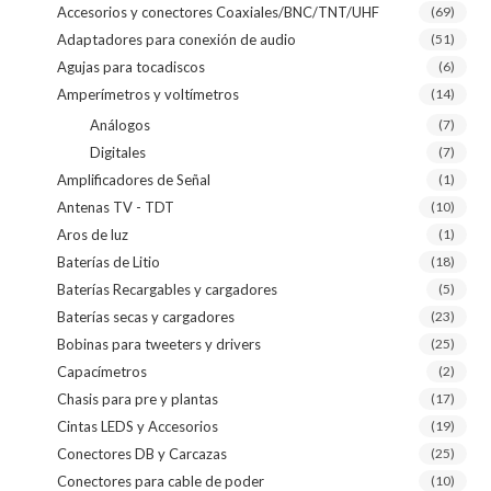
Accesorios y conectores Coaxiales/BNC/TNT/UHF
(69)
Adaptadores para conexión de audio
(51)
Agujas para tocadiscos
(6)
Amperímetros y voltímetros
(14)
Análogos
(7)
Digitales
(7)
Amplificadores de Señal
(1)
Antenas TV - TDT
(10)
Aros de luz
(1)
Baterías de Litio
(18)
Baterías Recargables y cargadores
(5)
Baterías secas y cargadores
(23)
Bobinas para tweeters y drivers
(25)
Capacímetros
(2)
Chasis para pre y plantas
(17)
Cintas LEDS y Accesorios
(19)
Conectores DB y Carcazas
(25)
Conectores para cable de poder
(10)