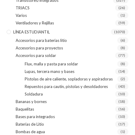
Transistores/Integrados
(327)
TRIACS
(26)
Varios
(1)
Ventiladores y Rejillas
(59)
LÍNEA ESTUDIANTIL
(1070)
Accesorios para baterias litio
(6)
Accesorios para proyectos
(8)
Accesorios para soldar
(77)
Flux, malla y pasta para soldar
(8)
Lupas, tercera mano y bases
(14)
Pistolas de aire caliente, sopladoras y aspiradoras
(2)
Repuestos para cautín, pistolas y desoldadores
(43)
Soldadura
(10)
Bananas y bornes
(18)
Baquelitas
(16)
Bases para integrados
(10)
Baterías de Litio
(17)
Bombas de agua
(1)