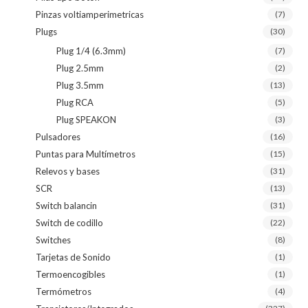
Pinzas voltiamperimetricas
(7)
Plugs
(30)
Plug 1/4 (6.3mm)
(7)
Plug 2.5mm
(2)
Plug 3.5mm
(13)
Plug RCA
(5)
Plug SPEAKON
(3)
Pulsadores
(16)
Puntas para Multímetros
(15)
Relevos y bases
(31)
SCR
(13)
Switch balancin
(31)
Switch de codillo
(22)
Switches
(8)
Tarjetas de Sonido
(1)
Termoencogibles
(1)
Termómetros
(4)