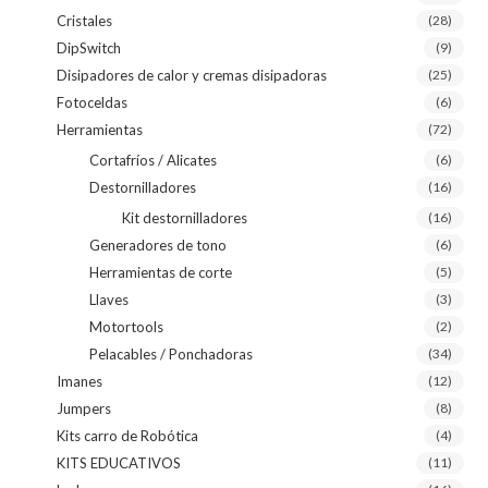
Cristales
(28)
DipSwitch
(9)
Disipadores de calor y cremas disipadoras
(25)
Fotoceldas
(6)
Herramientas
(72)
Cortafríos / Alicates
(6)
Destornilladores
(16)
Kit destornilladores
(16)
Generadores de tono
(6)
Herramientas de corte
(5)
Llaves
(3)
Motortools
(2)
Pelacables / Ponchadoras
(34)
Imanes
(12)
Jumpers
(8)
Kits carro de Robótica
(4)
KITS EDUCATIVOS
(11)