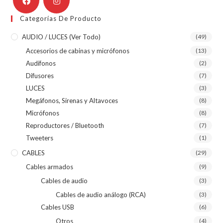
Categorías De Producto
AUDIO / LUCES (ver Todo)
(49)
Accesorios de cabinas y micrófonos
(13)
Audífonos
(2)
Difusores
(7)
LUCES
(3)
Megáfonos, Sirenas y Altavoces
(8)
Micrófonos
(8)
Reproductores / Bluetooth
(7)
Tweeters
(1)
CABLES
(29)
Cables armados
(9)
Cables de audio
(3)
Cables de audio análogo (RCA)
(3)
Cables USB
(6)
Otros
(4)