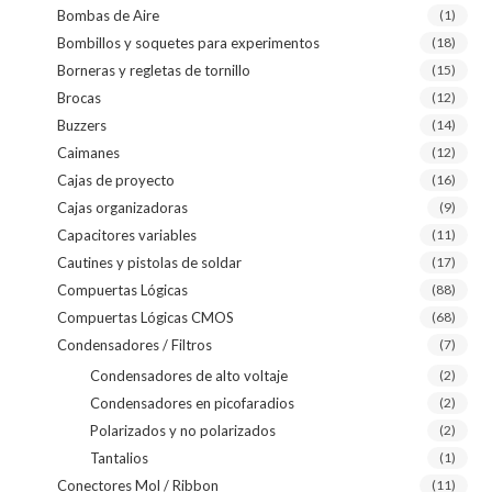
Bombas de Aire
(1)
Bombillos y soquetes para experimentos
(18)
Borneras y regletas de tornillo
(15)
Brocas
(12)
Buzzers
(14)
Caimanes
(12)
Cajas de proyecto
(16)
Cajas organizadoras
(9)
Capacitores variables
(11)
Cautines y pistolas de soldar
(17)
Compuertas Lógicas
(88)
Compuertas Lógicas CMOS
(68)
Condensadores / Filtros
(7)
Condensadores de alto voltaje
(2)
Condensadores en picofaradios
(2)
Polarizados y no polarizados
(2)
Tantalios
(1)
Conectores Mol / Ribbon
(11)