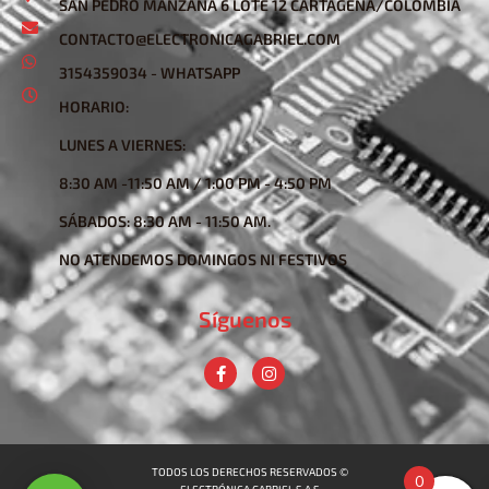
SAN PEDRO MANZANA 6 LOTE 12 CARTAGENA/COLOMBIA
CONTACTO@ELECTRONICAGABRIEL.COM
3154359034 - WHATSAPP
HORARIO:
LUNES A VIERNES:
8:30 AM -11:50 AM / 1:00 PM - 4:50 PM
SÁBADOS: 8:30 AM - 11:50 AM.
NO ATENDEMOS DOMINGOS NI FESTIVOS
Síguenos
TODOS LOS DERECHOS RESERVADOS ©
0