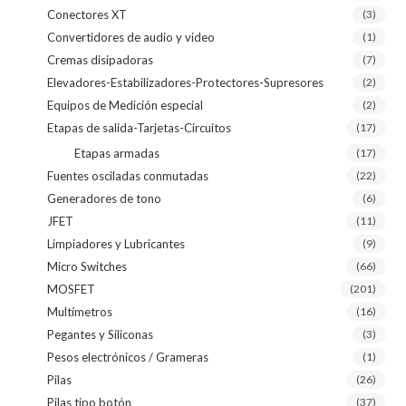
Conectores XT
(3)
Convertidores de audio y video
(1)
Cremas disipadoras
(7)
Elevadores-Estabilizadores-Protectores-Supresores
(2)
Equipos de Medición especial
(2)
Etapas de salida-Tarjetas-Circuitos
(17)
Etapas armadas
(17)
Fuentes osciladas conmutadas
(22)
Generadores de tono
(6)
JFET
(11)
Limpiadores y Lubricantes
(9)
Micro Switches
(66)
MOSFET
(201)
Multímetros
(16)
Pegantes y Siliconas
(3)
Pesos electrónicos / Grameras
(1)
Pilas
(26)
Pilas tipo botón
(37)