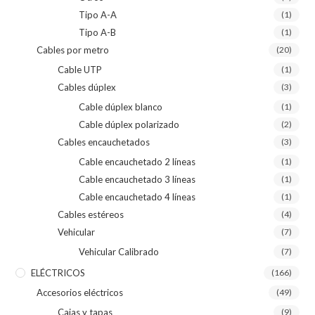
Tipo A-A
(1)
Tipo A-B
(1)
Cables por metro
(20)
Cable UTP
(1)
Cables dúplex
(3)
Cable dúplex blanco
(1)
Cable dúplex polarizado
(2)
Cables encauchetados
(3)
Cable encauchetado 2 líneas
(1)
Cable encauchetado 3 líneas
(1)
Cable encauchetado 4 líneas
(1)
Cables estéreos
(4)
Vehicular
(7)
Vehicular Calibrado
(7)
ELÉCTRICOS
(166)
Accesorios eléctricos
(49)
Cajas y tapas
(9)