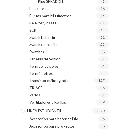
Plug SPEAKON
(3)
Pulsadores
(16)
Puntas para Multímetros
(15)
Relevos y bases
(31)
SCR
(13)
Switch balancin
(31)
Switch de codillo
(22)
Switches
(8)
Tarjetas de Sonido
(1)
Termoencogibles
(1)
Termómetros
(4)
Transistores/Integrados
(327)
TRIACS
(26)
Varios
(1)
Ventiladores y Rejillas
(59)
LÍNEA ESTUDIANTIL
(1070)
Accesorios para baterias litio
(6)
Accesorios para proyectos
(8)