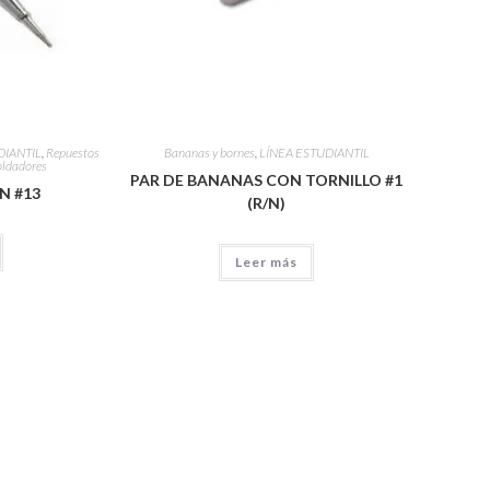
DIANTIL
,
Repuestos
Bananas y bornes
,
LÍNEA ESTUDIANTIL
soldadores
PAR DE BANANAS CON TORNILLO #1
N #13
(R/N)
Leer más