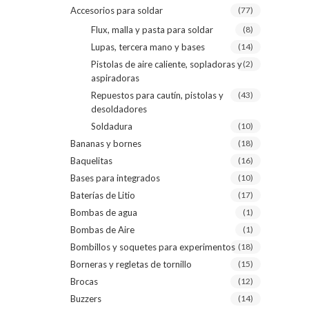
Accesorios para soldar
(77)
Flux, malla y pasta para soldar
(8)
Lupas, tercera mano y bases
(14)
Pistolas de aire caliente, sopladoras y
(2)
aspiradoras
Repuestos para cautín, pistolas y
(43)
desoldadores
Soldadura
(10)
Bananas y bornes
(18)
Baquelitas
(16)
Bases para integrados
(10)
Baterías de Litio
(17)
Bombas de agua
(1)
Bombas de Aire
(1)
Bombillos y soquetes para experimentos
(18)
Borneras y regletas de tornillo
(15)
Brocas
(12)
Buzzers
(14)