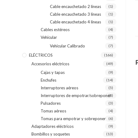
Cable encauchetado 2 líneas
(1)
Cable encauchetado 3 líneas
(1)
Cable encauchetado 4 líneas
(1)
Cables estéreos
(4)
Vehicular
(7)
Vehicular Calibrado
(7)
ELÉCTRICOS
(166)
Accesorios eléctricos
(49)
Cajas y tapas
(9)
Enchufes
(14)
Interruptores aéreos
(5)
Interruptores de empotrar/sobreponer
(8)
Pulsadores
(3)
Tomas aéreos
(4)
Tomas para empotrar y sobreponer
(6)
Adaptadores eléctricos
(9)
Bombillos y soquetes
(13)