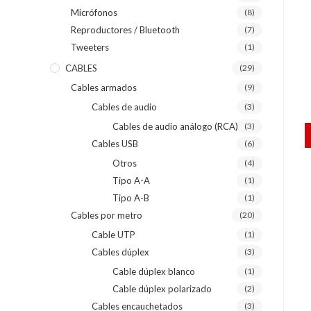
Micrófonos
(8)
Reproductores / Bluetooth
(7)
Tweeters
(1)
CABLES
(29)
Cables armados
(9)
Cables de audio
(3)
Cables de audio análogo (RCA)
(3)
Cables USB
(6)
Otros
(4)
Tipo A-A
(1)
Tipo A-B
(1)
Cables por metro
(20)
Cable UTP
(1)
Cables dúplex
(3)
Cable dúplex blanco
(1)
Cable dúplex polarizado
(2)
Cables encauchetados
(3)