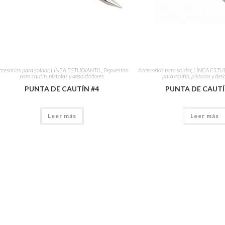
ccesorios para soldar
,
LÍNEA ESTUDIANTIL
,
Repuestos
Accesorios para soldar
,
LÍNEA ESTU
para cautín, pistolas y desoldadores
para cautín, pistolas y de
PUNTA DE CAUTÍN #4
PUNTA DE CAUTÍ
Leer más
Leer más