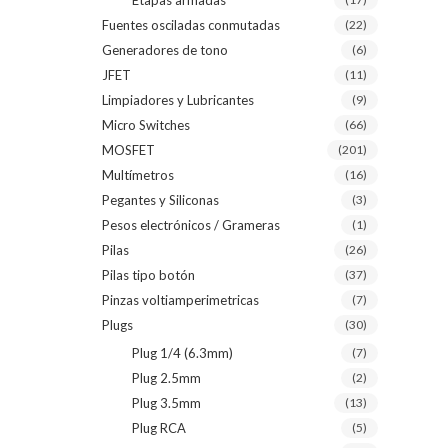
Etapas armadas
Fuentes osciladas conmutadas
(22)
Generadores de tono
(6)
JFET
(11)
Limpiadores y Lubricantes
(9)
Micro Switches
(66)
MOSFET
(201)
Multímetros
(16)
Pegantes y Siliconas
(3)
Pesos electrónicos / Grameras
(1)
Pilas
(26)
Pilas tipo botón
(37)
Pinzas voltiamperimetricas
(7)
Plugs
(30)
Plug 1/4 (6.3mm)
(7)
Plug 2.5mm
(2)
Plug 3.5mm
(13)
Plug RCA
(5)