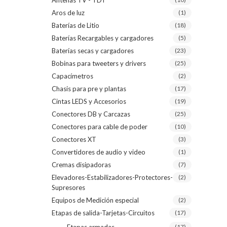
Antenas TV - TDT
Aros de luz
(1)
Baterías de Litio
(18)
Baterías Recargables y cargadores
(5)
Baterías secas y cargadores
(23)
Bobinas para tweeters y drivers
(25)
Capacímetros
(2)
Chasis para pre y plantas
(17)
Cintas LEDS y Accesorios
(19)
Conectores DB y Carcazas
(25)
Conectores para cable de poder
(10)
Conectores XT
(3)
Convertidores de audio y video
(1)
Cremas disipadoras
(7)
Elevadores-Estabilizadores-Protectores-
(2)
Supresores
Equipos de Medición especial
(2)
Etapas de salida-Tarjetas-Circuitos
(17)
(17)