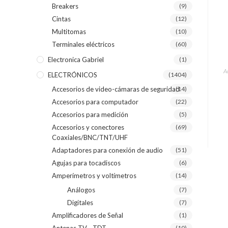
Breakers
(9)
Cintas
(12)
Multitomas
(10)
Terminales eléctricos
(60)
Electronica Gabriel
(1)
A
ELECTRÓNICOS
(1404)
Accesorios de video-cámaras de seguridad
(14)
Accesorios para computador
(22)
Accesorios para medición
(5)
Accesorios y conectores
(69)
Coaxiales/BNC/TNT/UHF
Adaptadores para conexión de audio
(51)
Agujas para tocadiscos
(6)
Amperímetros y voltímetros
(14)
Análogos
(7)
Digitales
(7)
Amplificadores de Señal
(1)
(10)