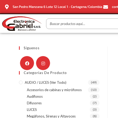
San Pedro Manzana 6 Lote 12 Local 1 - Cartagena/Colombia
con
Síguenos
Categorías De Producto
AUDIO / LUCES (ver Todo)
(49)
Accesorios de cabinas y micrófonos
(13)
Audífonos
(2)
Difusores
(7)
LUCES
(3)
Megáfonos, Sirenas y Altavoces
(8)