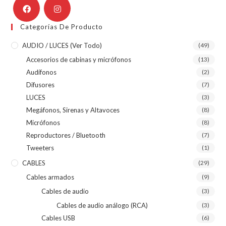
Categorías De Producto
AUDIO / LUCES (ver Todo)
(49)
Accesorios de cabinas y micrófonos
(13)
Audífonos
(2)
Difusores
(7)
LUCES
(3)
Megáfonos, Sirenas y Altavoces
(8)
Micrófonos
(8)
Reproductores / Bluetooth
(7)
Tweeters
(1)
CABLES
(29)
Cables armados
(9)
Cables de audio
(3)
Cables de audio análogo (RCA)
(3)
Cables USB
(6)