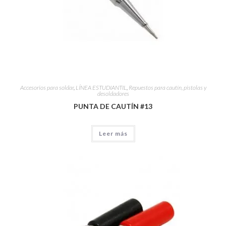
Accesorios para soldar
,
LÍNEA ESTUDIANTIL
,
Repuestos para cautín, pistolas y
desoldadores
PUNTA DE CAUTÍN #13
Leer más