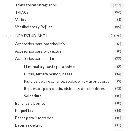
Transistores/Integrados
(327)
TRIACS
(26)
Varios
(1)
Ventiladores y Rejillas
(59)
LÍNEA ESTUDIANTIL
(1070)
Accesorios para baterias litio
(6)
Accesorios para proyectos
(8)
Accesorios para soldar
(77)
Flux, malla y pasta para soldar
(8)
Lupas, tercera mano y bases
(14)
Pistolas de aire caliente, sopladoras y aspiradoras
(2)
Repuestos para cautín, pistolas y desoldadores
(43)
Soldadura
(10)
Bananas y bornes
(18)
Baquelitas
(16)
Bases para integrados
(10)
Baterías de Litio
(17)