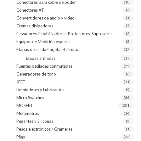
Conectores para cable de poder
(10)
Conectores XT
(3)
Convertidores de audio y video
(1)
Cremas disipadoras
(7)
Elevadores-Estabilizadores-Protectores-Supresores
(2)
Equipos de Medición especial
(2)
Etapas de salida-Tarjetas-Circuitos
(17)
Etapas armadas
(17)
Fuentes osciladas conmutadas
(22)
Generadores de tono
(6)
JFET
(11)
Limpiadores y Lubricantes
(9)
Micro Switches
(66)
MOSFET
(201)
Multímetros
(16)
Pegantes y Siliconas
(3)
Pesos electrónicos / Grameras
(1)
Pilas
(26)