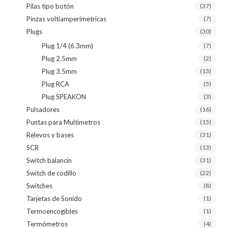
Pilas tipo botón
(37)
Pinzas voltiamperimetricas
(7)
Plugs
(30)
Plug 1/4 (6.3mm)
(7)
Plug 2.5mm
(2)
Plug 3.5mm
(13)
Plug RCA
(5)
Plug SPEAKON
(3)
Pulsadores
(16)
Puntas para Multímetros
(15)
Relevos y bases
(31)
SCR
(13)
Switch balancin
(31)
Switch de codillo
(22)
Switches
(8)
Tarjetas de Sonido
(1)
Termoencogibles
(1)
Termómetros
(4)