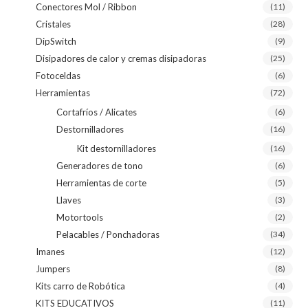
Conectores Mol / Ribbon
(11)
Cristales
(28)
DipSwitch
(9)
Disipadores de calor y cremas disipadoras
(25)
Fotoceldas
(6)
Herramientas
(72)
Cortafríos / Alicates
(6)
Destornilladores
(16)
Kit destornilladores
(16)
Generadores de tono
(6)
Herramientas de corte
(5)
Llaves
(3)
Motortools
(2)
Pelacables / Ponchadoras
(34)
Imanes
(12)
Jumpers
(8)
Kits carro de Robótica
(4)
KITS EDUCATIVOS
(11)