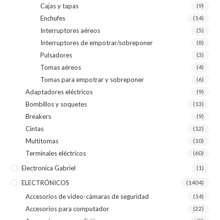
Cajas y tapas
(9)
Enchufes
(14)
Interruptores aéreos
(5)
Interruptores de empotrar/sobreponer
(8)
Pulsadores
(3)
Tomas aéreos
(4)
Tomas para empotrar y sobreponer
(6)
Adaptadores eléctricos
(9)
Bombillos y soquetes
(13)
Breakers
(9)
Cintas
(12)
Multitomas
(10)
Terminales eléctricos
(60)
Electronica Gabriel
(1)
ELECTRÓNICOS
(1404)
Accesorios de video-cámaras de seguridad
(14)
Accesorios para computador
(22)