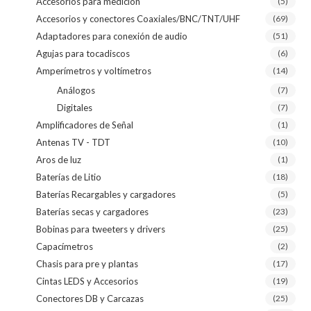
Accesorios para medición
(5)
Accesorios y conectores Coaxiales/BNC/TNT/UHF
(69)
Adaptadores para conexión de audio
(51)
Agujas para tocadiscos
(6)
Amperímetros y voltímetros
(14)
Análogos
(7)
Digitales
(7)
Amplificadores de Señal
(1)
Antenas TV - TDT
(10)
Aros de luz
(1)
Baterías de Litio
(18)
Baterías Recargables y cargadores
(5)
Baterías secas y cargadores
(23)
Bobinas para tweeters y drivers
(25)
Capacímetros
(2)
Chasis para pre y plantas
(17)
Cintas LEDS y Accesorios
(19)
Conectores DB y Carcazas
(25)