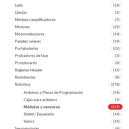
Leds
(16)
Llantas
(2)
Módulos amplificadores
(7)
Motores
(23)
Motorreductores
(14)
Paneles solares
(19)
Portabaterias
(22)
Probadores de fase
(3)
Protoboards
(6)
Regletas Header
(12)
Resistencias
(8)
Robótica
(278)
Arduinos y Placas de Programación
(24)
Cajas para arduinos
(2)
Módulos y sensores
(217)
Shield / Expansión
(14)
Varios
(10)
Servomotores
(6)