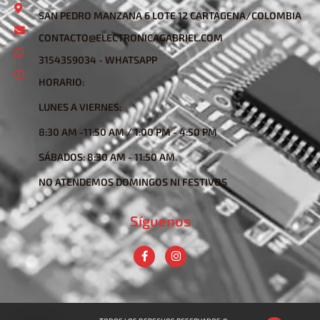
SAN PEDRO MANZANA 6 LOTE 12 CARTAGENA/COLOMBIA
CONTACTO@ELECTRONICAGABRIEL.COM
3154359034 - WHATSAPP
HORARIO:
LUNES A VIERNES:
8:30 AM -11:50 AM / 1:00 PM - 4:50 PM
SÁBADOS: 8:30 AM - 11:50 AM.
NO ATENDEMOS DOMINGOS NI FESTIVOS
Síguenos