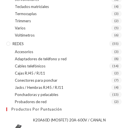
Teclados matriciales
(4)
Termocuplas
(3)
Trimmers
(2)
Varios
(5)
Voltímetros
(6)
REDES
(55)
Accesorios
(3)
Adaptadores de teléfono y red
(8)
Cables telefónicos
(14)
Cajas RJ45 / RJ11
(2)
Conectores para ponchar
(7)
Jacks / Hembras RJ45 / RJ11
(4)
Ponchadoras y pelacables
(15)
Probadores de red
(2)
Productos Por Puntuación
K20A60D (MOSFET) 20A-600V / CANAL N