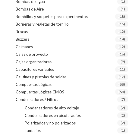
Bombas de agua
(1)
Bombas de Aire
(1)
Bombillos y soquetes para experimentos
(18)
Borneras y regletas de tornillo
(15)
Brocas
(12)
Buzzers
(14)
Caimanes
(12)
Cajas de proyecto
(16)
Cajas organizadoras
(9)
Capacitores variables
(11)
Cautines y pistolas de soldar
(17)
Compuertas Lógicas
(88)
Compuertas Lógicas CMOS
(68)
Condensadores / Filtros
(7)
Condensadores de alto voltaje
(2)
Condensadores en picofaradios
(2)
Polarizados y no polarizados
(2)
Tantalios
(1)