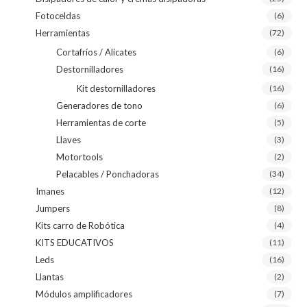
Fotoceldas
(6)
Herramientas
(72)
Cortafríos / Alicates
(6)
Destornilladores
(16)
Kit destornilladores
(16)
Generadores de tono
(6)
Herramientas de corte
(5)
Llaves
(3)
Motortools
(2)
Pelacables / Ponchadoras
(34)
Imanes
(12)
Jumpers
(8)
Kits carro de Robótica
(4)
KITS EDUCATIVOS
(11)
Leds
(16)
Llantas
(2)
Módulos amplificadores
(7)