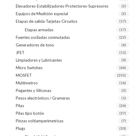
Elevadores-Estabilizadores-Protectores-Supresores
(2)
Equipos de Medición especial
(2)
Etapas de salida-Tarjetas-Circuitos
(17)
Etapas armadas
(17)
Fuentes osciladas conmutadas
(22)
Generadores de tono
(6)
JFET
(11)
Limpiadores y Lubricantes
(9)
Micro Switches
(66)
MOSFET
(201)
Multímetros
(16)
Pegantes y Siliconas
(3)
Pesos electrónicos / Grameras
(1)
Pilas
(26)
Pilas tipo botón
(37)
Pinzas voltiamperimetricas
(7)
Plugs
(30)