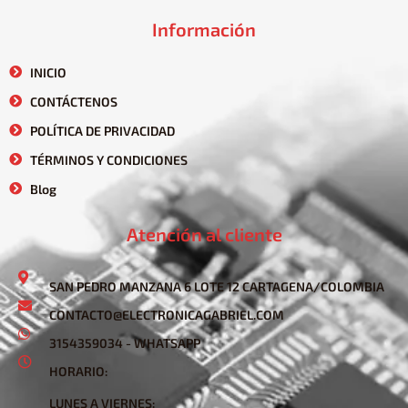
Información
INICIO
CONTÁCTENOS
POLÍTICA DE PRIVACIDAD
TÉRMINOS Y CONDICIONES
Blog
Atención al cliente
SAN PEDRO MANZANA 6 LOTE 12 CARTAGENA/COLOMBIA
CONTACTO@ELECTRONICAGABRIEL.COM
3154359034 - WHATSAPP
HORARIO:
LUNES A VIERNES: