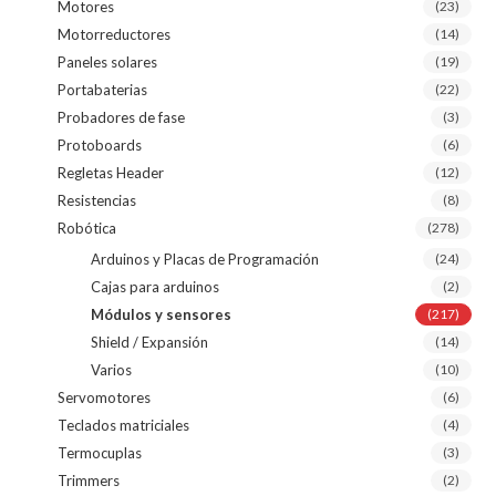
Motores
(23)
Motorreductores
(14)
Paneles solares
(19)
Portabaterias
(22)
Probadores de fase
(3)
Protoboards
(6)
Regletas Header
(12)
Resistencias
(8)
Robótica
(278)
Arduinos y Placas de Programación
(24)
Cajas para arduinos
(2)
Módulos y sensores
(217)
Shield / Expansión
(14)
Varios
(10)
Servomotores
(6)
Teclados matriciales
(4)
Termocuplas
(3)
Trimmers
(2)