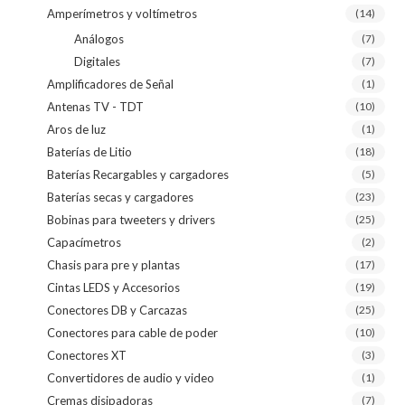
Amperímetros y voltímetros
(14)
Análogos
(7)
Digitales
(7)
Amplificadores de Señal
(1)
Antenas TV - TDT
(10)
Aros de luz
(1)
Baterías de Litio
(18)
Baterías Recargables y cargadores
(5)
Baterías secas y cargadores
(23)
Bobinas para tweeters y drivers
(25)
Capacímetros
(2)
Chasis para pre y plantas
(17)
Cintas LEDS y Accesorios
(19)
Conectores DB y Carcazas
(25)
Conectores para cable de poder
(10)
Conectores XT
(3)
Convertidores de audio y video
(1)
Cremas disipadoras
(7)