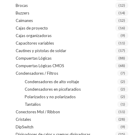
Brocas
(12)
Buzzers
(14)
Caimanes
(12)
Cajas de proyecto
(16)
Cajas organizadoras
(9)
Capacitores variables
(11)
Cautines y pistolas de soldar
(17)
Compuertas Lógicas
(88)
Compuertas Lógicas CMOS
(68)
Condensadores / Filtros
(7)
Condensadores de alto voltaje
(2)
Condensadores en picofaradios
(2)
Polarizados y no polarizados
(2)
Tantalios
(1)
Conectores Mol / Ribbon
(11)
Cristales
(28)
DipSwitch
(9)
Disipadores de calor y cremas disipadoras
(25)