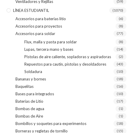
Ventiladores y Rejillas
(59)
LÍNEA ESTUDIANTIL
(1070)
Accesorios para baterias litio
(6)
Accesorios para proyectos
(8)
Accesorios para soldar
(77)
Flux, malla y pasta para soldar
(8)
Lupas, tercera mano y bases
(14)
Pistolas de aire caliente, sopladoras y aspiradoras
(2)
Repuestos para cautín, pistolas y desoldadores
(43)
Soldadura
(10)
Bananas y bornes
(18)
Baquelitas
(16)
Bases para integrados
(10)
Baterías de Litio
(17)
Bombas de agua
(1)
Bombas de Aire
(1)
Bombillos y soquetes para experimentos
(18)
Borneras y regletas de tornillo
(15)