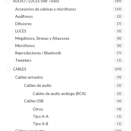
AUDIO / LUCES (ver Todo)
(49)
Accesorios de cabinas y micrófonos
(13)
Audífonos
(2)
Difusores
(7)
LUCES
(3)
Megáfonos, Sirenas y Altavoces
(8)
Micrófonos
(8)
Reproductores / Bluetooth
(7)
Tweeters
(1)
CABLES
(29)
Cables armados
(9)
Cables de audio
(3)
Cables de audio análogo (RCA)
(3)
Cables USB
(6)
Otros
(4)
Tipo A-A
(1)
Tipo A-B
(1)
Cables por metro
(20)