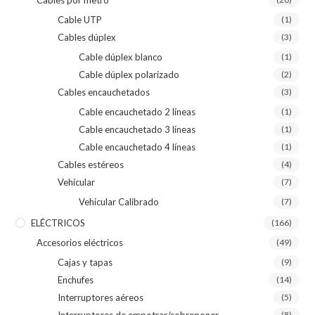
Cable UTP
(1)
Cables dúplex
(3)
Cable dúplex blanco
(1)
Cable dúplex polarizado
(2)
Cables encauchetados
(3)
Cable encauchetado 2 líneas
(1)
Cable encauchetado 3 líneas
(1)
Cable encauchetado 4 líneas
(1)
Cables estéreos
(4)
Vehicular
(7)
Vehicular Calibrado
(7)
ELÉCTRICOS
(166)
Accesorios eléctricos
(49)
Cajas y tapas
(9)
Enchufes
(14)
Interruptores aéreos
(5)
Interruptores de empotrar/sobreponer
(8)