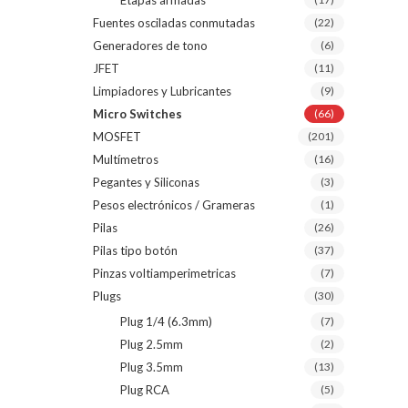
Etapas armadas
Fuentes osciladas conmutadas
(22)
Generadores de tono
(6)
JFET
(11)
Limpiadores y Lubricantes
(9)
Micro Switches
(66)
MOSFET
(201)
Multímetros
(16)
Pegantes y Siliconas
(3)
Pesos electrónicos / Grameras
(1)
Pilas
(26)
Pilas tipo botón
(37)
Pinzas voltiamperimetricas
(7)
Plugs
(30)
Plug 1/4 (6.3mm)
(7)
Plug 2.5mm
(2)
Plug 3.5mm
(13)
Plug RCA
(5)