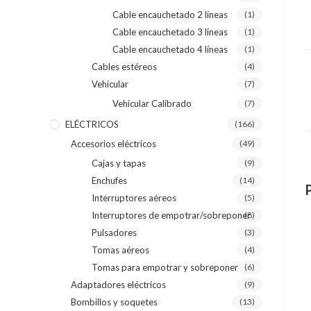
Cable encauchetado 2 líneas
(1)
Cable encauchetado 3 líneas
(1)
Cable encauchetado 4 líneas
(1)
Cables estéreos
(4)
Vehicular
(7)
Vehicular Calibrado
(7)
ELÉCTRICOS
(166)
Accesorios eléctricos
(49)
Cajas y tapas
(9)
Enchufes
(14)
Interruptores aéreos
(5)
Interruptores de empotrar/sobreponer
(8)
Pulsadores
(3)
Tomas aéreos
(4)
Tomas para empotrar y sobreponer
(6)
Adaptadores eléctricos
(9)
Bombillos y soquetes
(13)