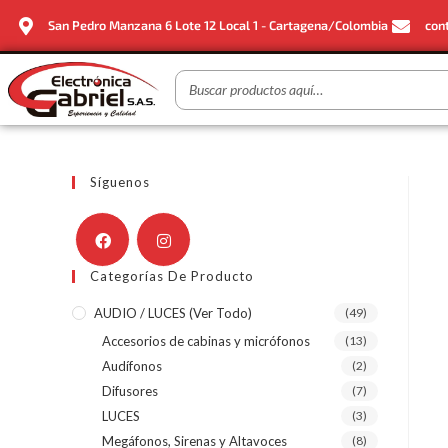
San Pedro Manzana 6 Lote 12 Local 1 - Cartagena/Colombia
con
Síguenos
Categorías De Producto
AUDIO / LUCES (ver Todo)
(49)
Accesorios de cabinas y micrófonos
(13)
Audífonos
(2)
Difusores
(7)
LUCES
(3)
Megáfonos, Sirenas y Altavoces
(8)