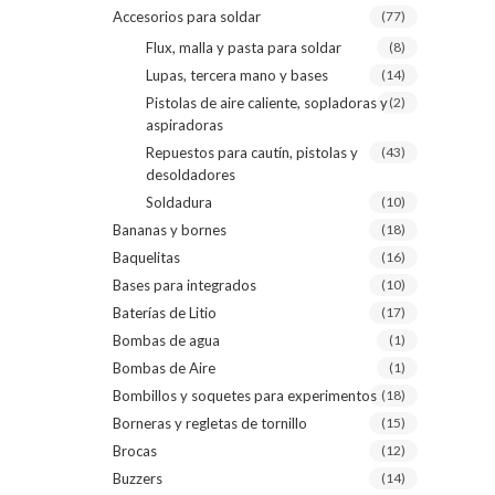
Accesorios para soldar
(77)
Flux, malla y pasta para soldar
(8)
Lupas, tercera mano y bases
(14)
Pistolas de aire caliente, sopladoras y
(2)
aspiradoras
Repuestos para cautín, pistolas y
(43)
desoldadores
Soldadura
(10)
Bananas y bornes
(18)
Baquelitas
(16)
Bases para integrados
(10)
Baterías de Litio
(17)
Bombas de agua
(1)
Bombas de Aire
(1)
Bombillos y soquetes para experimentos
(18)
Borneras y regletas de tornillo
(15)
Brocas
(12)
Buzzers
(14)