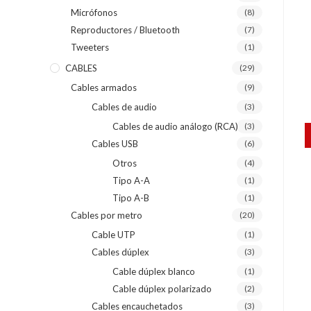
Micrófonos
(8)
Reproductores / Bluetooth
(7)
Tweeters
(1)
CABLES
(29)
Cables armados
(9)
Cables de audio
(3)
Cables de audio análogo (RCA)
(3)
Cables USB
(6)
Otros
(4)
Tipo A-A
(1)
Tipo A-B
(1)
Cables por metro
(20)
Cable UTP
(1)
Cables dúplex
(3)
Cable dúplex blanco
(1)
Cable dúplex polarizado
(2)
Cables encauchetados
(3)