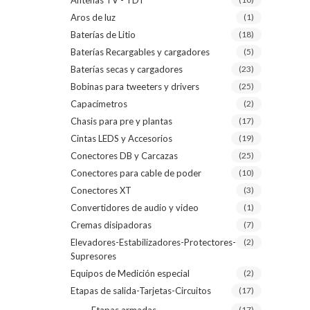
Antenas TV - TDT
Aros de luz
(1)
Baterías de Litio
(18)
Baterías Recargables y cargadores
(5)
Baterías secas y cargadores
(23)
Bobinas para tweeters y drivers
(25)
Capacímetros
(2)
Chasis para pre y plantas
(17)
Cintas LEDS y Accesorios
(19)
Conectores DB y Carcazas
(25)
Conectores para cable de poder
(10)
Conectores XT
(3)
Convertidores de audio y video
(1)
Cremas disipadoras
(7)
Elevadores-Estabilizadores-Protectores-
(2)
Supresores
Equipos de Medición especial
(2)
Etapas de salida-Tarjetas-Circuitos
(17)
(17)