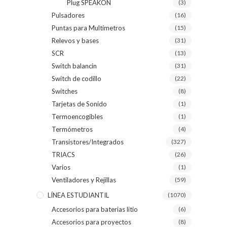
Plug SPEAKON
(3)
Pulsadores
(16)
Puntas para Multímetros
(15)
Relevos y bases
(31)
SCR
(13)
Switch balancin
(31)
Switch de codillo
(22)
Switches
(8)
Tarjetas de Sonido
(1)
Termoencogibles
(1)
Termómetros
(4)
Transistores/Integrados
(327)
TRIACS
(26)
Varios
(1)
Ventiladores y Rejillas
(59)
LÍNEA ESTUDIANTIL
(1070)
Accesorios para baterias litio
(6)
Accesorios para proyectos
(8)