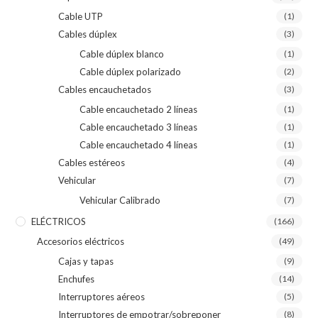
Cable UTP
(1)
Cables dúplex
(3)
Cable dúplex blanco
(1)
Cable dúplex polarizado
(2)
Cables encauchetados
(3)
Cable encauchetado 2 líneas
(1)
Cable encauchetado 3 líneas
(1)
Cable encauchetado 4 líneas
(1)
Cables estéreos
(4)
Vehicular
(7)
Vehicular Calibrado
(7)
ELÉCTRICOS
(166)
Accesorios eléctricos
(49)
Cajas y tapas
(9)
Enchufes
(14)
Interruptores aéreos
(5)
Interruptores de empotrar/sobreponer
(8)