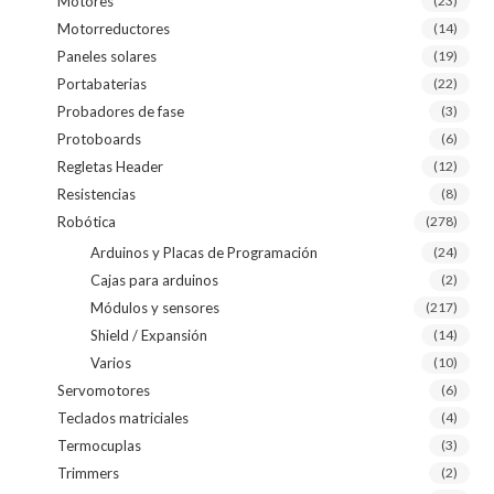
Motores
(23)
Motorreductores
(14)
Paneles solares
(19)
Portabaterias
(22)
Probadores de fase
(3)
Protoboards
(6)
Regletas Header
(12)
Resistencias
(8)
Robótica
(278)
Arduinos y Placas de Programación
(24)
Cajas para arduinos
(2)
Módulos y sensores
(217)
Shield / Expansión
(14)
Varios
(10)
Servomotores
(6)
Teclados matriciales
(4)
Termocuplas
(3)
Trimmers
(2)