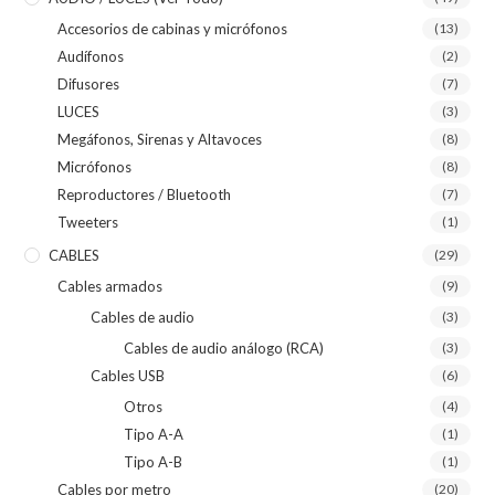
Accesorios de cabinas y micrófonos
(13)
Audífonos
(2)
Difusores
(7)
LUCES
(3)
Megáfonos, Sirenas y Altavoces
(8)
Micrófonos
(8)
Reproductores / Bluetooth
(7)
Tweeters
(1)
CABLES
(29)
Cables armados
(9)
Cables de audio
(3)
Cables de audio análogo (RCA)
(3)
Cables USB
(6)
Otros
(4)
Tipo A-A
(1)
Tipo A-B
(1)
Cables por metro
(20)