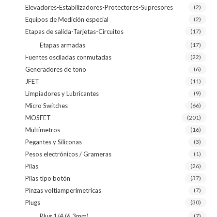
Elevadores-Estabilizadores-Protectores-Supresores
(2)
Equipos de Medición especial
(2)
Etapas de salida-Tarjetas-Circuitos
(17)
Etapas armadas
(17)
Fuentes osciladas conmutadas
(22)
Generadores de tono
(6)
JFET
(11)
Limpiadores y Lubricantes
(9)
Micro Switches
(66)
MOSFET
(201)
Multímetros
(16)
Pegantes y Siliconas
(3)
Pesos electrónicos / Grameras
(1)
Pilas
(26)
Pilas tipo botón
(37)
Pinzas voltiamperimetricas
(7)
Plugs
(30)
Plug 1/4 (6.3mm)
(7)