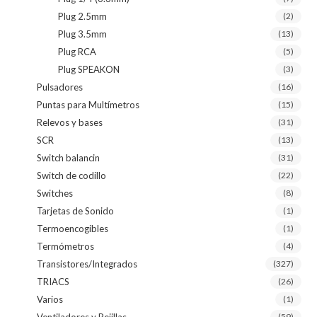
Plug 2.5mm
(2)
Plug 3.5mm
(13)
Plug RCA
(5)
Plug SPEAKON
(3)
Pulsadores
(16)
Puntas para Multímetros
(15)
Relevos y bases
(31)
SCR
(13)
Switch balancin
(31)
Switch de codillo
(22)
Switches
(8)
Tarjetas de Sonido
(1)
Termoencogibles
(1)
Termómetros
(4)
Transistores/Integrados
(327)
TRIACS
(26)
Varios
(1)
Ventiladores y Rejillas
(59)