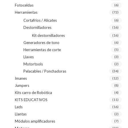
Fotoceldas
(6)
Herramientas
(72)
Cortafríos / Alicates
(6)
Destornilladores
(16)
Kit destornilladores
(16)
Generadores de tono
(6)
Herramientas de corte
(5)
Llaves
(3)
Motortools
(2)
Pelacables / Ponchadoras
(34)
Imanes
(12)
Jumpers
(8)
Kits carro de Robótica
(4)
KITS EDUCATIVOS
(11)
Leds
(16)
Llantas
(2)
Módulos amplificadores
(7)