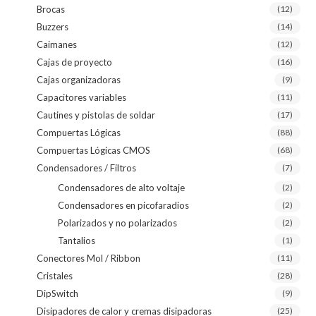
Brocas
(12)
Buzzers
(14)
Caimanes
(12)
Cajas de proyecto
(16)
Cajas organizadoras
(9)
Capacitores variables
(11)
Cautines y pistolas de soldar
(17)
Compuertas Lógicas
(88)
Compuertas Lógicas CMOS
(68)
Condensadores / Filtros
(7)
Condensadores de alto voltaje
(2)
Condensadores en picofaradios
(2)
Polarizados y no polarizados
(2)
Tantalios
(1)
Conectores Mol / Ribbon
(11)
Cristales
(28)
DipSwitch
(9)
Disipadores de calor y cremas disipadoras
(25)