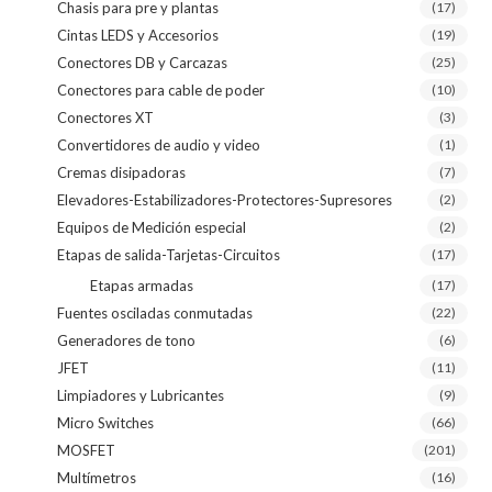
Chasis para pre y plantas
(17)
Cintas LEDS y Accesorios
(19)
Conectores DB y Carcazas
(25)
Conectores para cable de poder
(10)
Conectores XT
(3)
Convertidores de audio y video
(1)
Cremas disipadoras
(7)
Elevadores-Estabilizadores-Protectores-Supresores
(2)
Equipos de Medición especial
(2)
Etapas de salida-Tarjetas-Circuitos
(17)
Etapas armadas
(17)
Fuentes osciladas conmutadas
(22)
Generadores de tono
(6)
JFET
(11)
Limpiadores y Lubricantes
(9)
Micro Switches
(66)
MOSFET
(201)
Multímetros
(16)