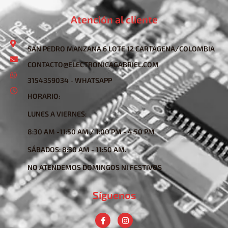
Atención al cliente
SAN PEDRO MANZANA 6 LOTE 12 CARTAGENA/COLOMBIA
CONTACTO@ELECTRONICAGABRIEL.COM
3154359034 - WHATSAPP
HORARIO:
LUNES A VIERNES:
8:30 AM -11:50 AM / 1:00 PM - 4:50 PM
SÁBADOS: 8:30 AM - 11:50 AM.
NO ATENDEMOS DOMINGOS NI FESTIVOS
Síguenos