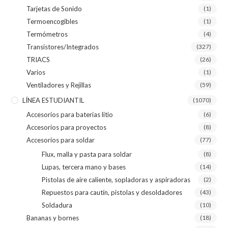
Tarjetas de Sonido
(1)
Termoencogibles
(1)
Termómetros
(4)
Transistores/Integrados
(327)
TRIACS
(26)
Varios
(1)
Ventiladores y Rejillas
(59)
LÍNEA ESTUDIANTIL
(1070)
Accesorios para baterias litio
(6)
Accesorios para proyectos
(8)
Accesorios para soldar
(77)
Flux, malla y pasta para soldar
(8)
Lupas, tercera mano y bases
(14)
Pistolas de aire caliente, sopladoras y aspiradoras
(2)
Repuestos para cautín, pistolas y desoldadores
(43)
Soldadura
(10)
Bananas y bornes
(18)