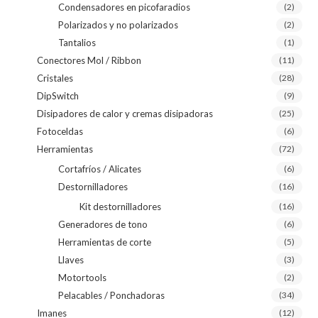
Condensadores en picofaradios
(2)
Polarizados y no polarizados
(2)
Tantalios
(1)
Conectores Mol / Ribbon
(11)
Cristales
(28)
DipSwitch
(9)
Disipadores de calor y cremas disipadoras
(25)
Fotoceldas
(6)
Herramientas
(72)
Cortafríos / Alicates
(6)
Destornilladores
(16)
Kit destornilladores
(16)
Generadores de tono
(6)
Herramientas de corte
(5)
Llaves
(3)
Motortools
(2)
Pelacables / Ponchadoras
(34)
Imanes
(12)