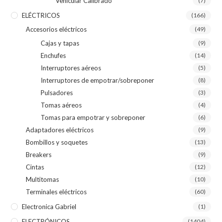
Vehicular Calibrado
(7)
ELÉCTRICOS
(166)
Accesorios eléctricos
(49)
Cajas y tapas
(9)
Enchufes
(14)
Interruptores aéreos
(5)
Interruptores de empotrar/sobreponer
(8)
Pulsadores
(3)
Tomas aéreos
(4)
Tomas para empotrar y sobreponer
(6)
Adaptadores eléctricos
(9)
Bombillos y soquetes
(13)
Breakers
(9)
Cintas
(12)
Multitomas
(10)
Terminales eléctricos
(60)
Electronica Gabriel
(1)
ELECTRÓNICOS
(1404)