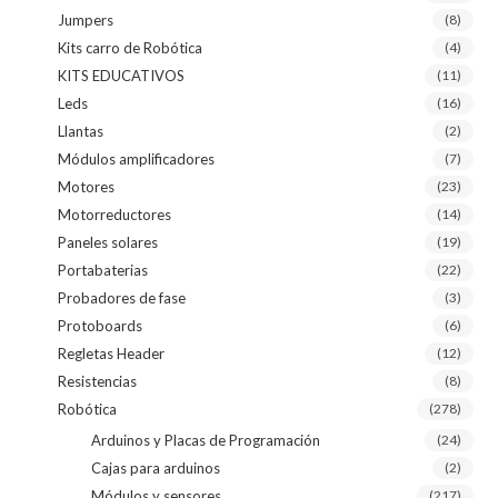
Jumpers
(8)
Kits carro de Robótica
(4)
KITS EDUCATIVOS
(11)
Leds
(16)
Llantas
(2)
Módulos amplificadores
(7)
Motores
(23)
Motorreductores
(14)
Paneles solares
(19)
Portabaterias
(22)
Probadores de fase
(3)
Protoboards
(6)
Regletas Header
(12)
Resistencias
(8)
Robótica
(278)
Arduinos y Placas de Programación
(24)
Cajas para arduinos
(2)
Módulos y sensores
(217)