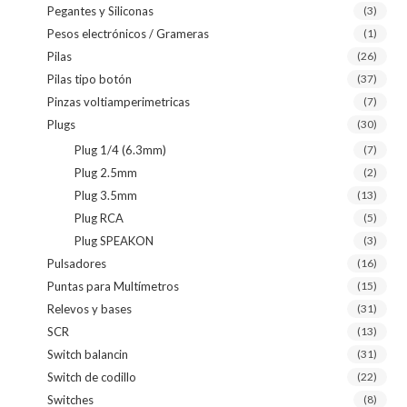
Pegantes y Siliconas
(3)
Pesos electrónicos / Grameras
(1)
Pilas
(26)
Pilas tipo botón
(37)
Pinzas voltiamperimetricas
(7)
Plugs
(30)
Plug 1/4 (6.3mm)
(7)
Plug 2.5mm
(2)
Plug 3.5mm
(13)
Plug RCA
(5)
Plug SPEAKON
(3)
Pulsadores
(16)
Puntas para Multímetros
(15)
Relevos y bases
(31)
SCR
(13)
Switch balancin
(31)
Switch de codillo
(22)
Switches
(8)