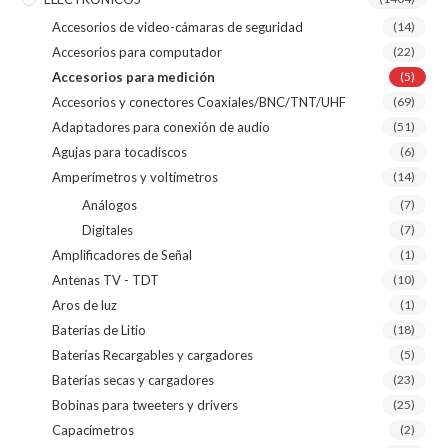
Accesorios de video-cámaras de seguridad
(14)
Accesorios para computador
(22)
Accesorios para medición
(5)
Accesorios y conectores Coaxiales/BNC/TNT/UHF
(69)
Adaptadores para conexión de audio
(51)
Agujas para tocadiscos
(6)
Amperímetros y voltímetros
(14)
Análogos
(7)
Digitales
(7)
Amplificadores de Señal
(1)
Antenas TV - TDT
(10)
Aros de luz
(1)
Baterías de Litio
(18)
Baterías Recargables y cargadores
(5)
Baterías secas y cargadores
(23)
Bobinas para tweeters y drivers
(25)
Capacímetros
(2)