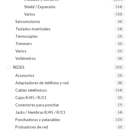
Shield / Expansión
(14)
Varios
(10)
Servomotores
(6)
Teclados matriciales
(4)
Termocuplas
(3)
Trimmers
(2)
Varios
(5)
Voltímetros
(6)
REDES
(55)
Accesorios
(3)
Adaptadores de teléfono y red
(8)
Cables telefónicos
(14)
Cajas RJ45 / RJ11
(2)
Conectores para ponchar
(7)
Jacks / Hembras RJ45 / RJ11
(4)
Ponchadoras y pelacables
(15)
Probadores de red
(2)