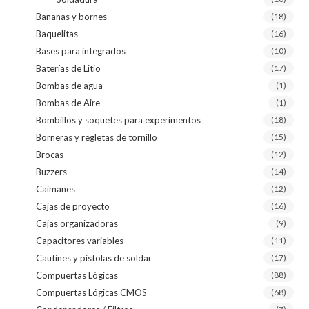
Bananas y bornes
(18)
Baquelitas
(16)
Bases para integrados
(10)
Baterías de Litio
(17)
Bombas de agua
(1)
Bombas de Aire
(1)
Bombillos y soquetes para experimentos
(18)
Borneras y regletas de tornillo
(15)
Brocas
(12)
Buzzers
(14)
Caimanes
(12)
Cajas de proyecto
(16)
Cajas organizadoras
(9)
Capacitores variables
(11)
Cautines y pistolas de soldar
(17)
Compuertas Lógicas
(88)
Compuertas Lógicas CMOS
(68)