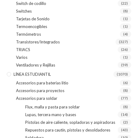
Switch de codillo
(22)
Switches
(8)
Tarjetas de Sonido
(1)
Termoencogibles
(1)
Termómetros
(4)
Transistores/Integrados
(327)
TRIACS
(26)
Varios
(1)
Ventiladores y Rejillas
(59)
LÍNEA ESTUDIANTIL
(1070)
Accesorios para baterias litio
(6)
Accesorios para proyectos
(8)
Accesorios para soldar
(77)
Flux, malla y pasta para soldar
(8)
Lupas, tercera mano y bases
(14)
Pistolas de aire caliente, sopladoras y aspiradoras
(2)
Repuestos para cautín, pistolas y desoldadores
(43)
Soldadura
(10)