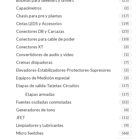
Bobinas para tweeters y drivers
(25)
Capacímetros
(2)
Chasis para pre y plantas
(17)
Cintas LEDS y Accesorios
(19)
Conectores DB y Carcazas
(25)
Conectores para cable de poder
(10)
Conectores XT
(3)
Convertidores de audio y video
(1)
Cremas disipadoras
(7)
Elevadores-Estabilizadores-Protectores-Supresores
(2)
Equipos de Medición especial
(2)
Etapas de salida-Tarjetas-Circuitos
(17)
Etapas armadas
(17)
Fuentes osciladas conmutadas
(22)
Generadores de tono
(6)
JFET
(11)
Limpiadores y Lubricantes
(9)
Micro Switches
(66)