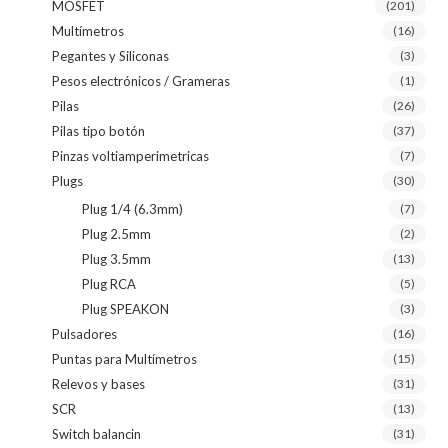
MOSFET
(201)
Multímetros
(16)
Pegantes y Siliconas
(3)
Pesos electrónicos / Grameras
(1)
Pilas
(26)
Pilas tipo botón
(37)
Pinzas voltiamperimetricas
(7)
Plugs
(30)
Plug 1/4 (6.3mm)
(7)
Plug 2.5mm
(2)
Plug 3.5mm
(13)
Plug RCA
(5)
Plug SPEAKON
(3)
Pulsadores
(16)
Puntas para Multímetros
(15)
Relevos y bases
(31)
SCR
(13)
Switch balancin
(31)