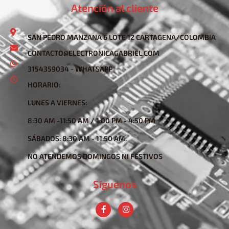
Atención al cliente
SAN PEDRO MANZANA 6 LOTE 12 CARTAGENA/COLOMBIA
CONTACTO@ELECTRONICAGABRIEL.COM
3154359034 - WHATSAPP
HORARIO:
LUNES A VIERNES:
8:30 AM -11:50 AM / 1:00 PM - 4:50 PM
SÁBADOS: 8:30 AM - 11:50 AM.
NO ATENDEMOS DOMINGOS NI FESTIVOS
Síguenos