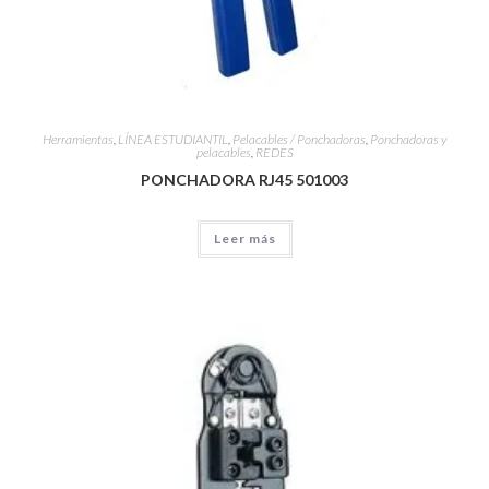
Herramientas
,
LÍNEA ESTUDIANTIL
,
Pelacables / Ponchadoras
,
Ponchadoras y
pelacables
,
REDES
PONCHADORA RJ45 501003
Leer más