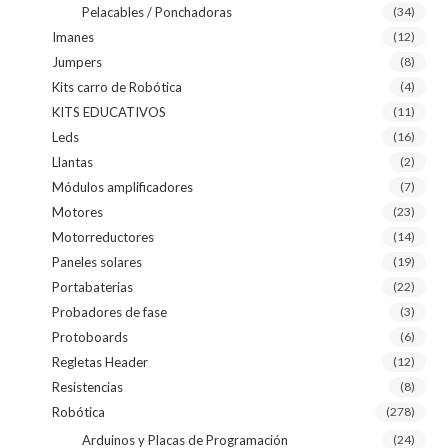
Pelacables / Ponchadoras
(34)
Imanes
(12)
Jumpers
(8)
Kits carro de Robótica
(4)
KITS EDUCATIVOS
(11)
Leds
(16)
Llantas
(2)
Módulos amplificadores
(7)
Motores
(23)
Motorreductores
(14)
Paneles solares
(19)
Portabaterias
(22)
Probadores de fase
(3)
Protoboards
(6)
Regletas Header
(12)
Resistencias
(8)
Robótica
(278)
Arduinos y Placas de Programación
(24)