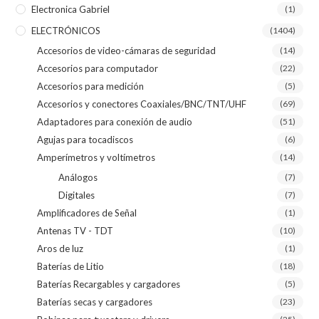
Electronica Gabriel
(1)
ELECTRÓNICOS
(1404)
Accesorios de video-cámaras de seguridad
(14)
Accesorios para computador
(22)
Accesorios para medición
(5)
Accesorios y conectores Coaxiales/BNC/TNT/UHF
(69)
Adaptadores para conexión de audio
(51)
Agujas para tocadiscos
(6)
Amperímetros y voltímetros
(14)
Análogos
(7)
Digitales
(7)
Amplificadores de Señal
(1)
Antenas TV - TDT
(10)
Aros de luz
(1)
Baterías de Litio
(18)
Baterías Recargables y cargadores
(5)
Baterías secas y cargadores
(23)