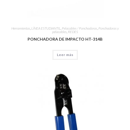
Herramientas
,
LÍNEA ESTUDIANTIL
,
Pelacables / Ponchadoras
,
Ponchadoras y
pelacables
,
REDES
PONCHADORA DE IMPACTO HT-314B
Leer más