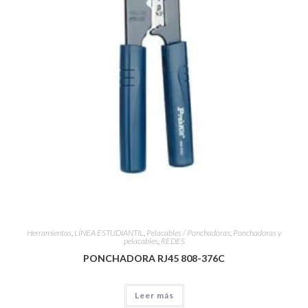
Herramientas
,
LÍNEA ESTUDIANTIL
,
Pelacables / Ponchadoras
,
Ponchadoras y
pelacables
,
REDES
PONCHADORA RJ45 808-376C
Leer más