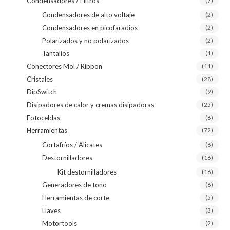
Condensadores / Filtros
(7)
Condensadores de alto voltaje
(2)
Condensadores en picofaradios
(2)
Polarizados y no polarizados
(2)
Tantalios
(1)
Conectores Mol / Ribbon
(11)
Cristales
(28)
DipSwitch
(9)
Disipadores de calor y cremas disipadoras
(25)
Fotoceldas
(6)
Herramientas
(72)
Cortafríos / Alicates
(6)
Destornilladores
(16)
Kit destornilladores
(16)
Generadores de tono
(6)
Herramientas de corte
(5)
Llaves
(3)
Motortools
(2)