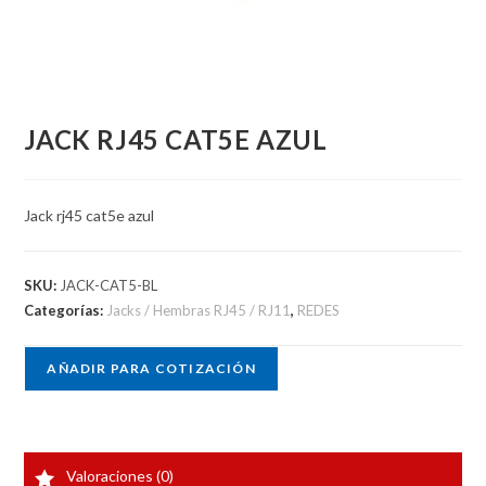
JACK RJ45 CAT5E AZUL
Jack rj45 cat5e azul
SKU:
JACK-CAT5-BL
Categorías:
Jacks / Hembras RJ45 / RJ11
,
REDES
AÑADIR PARA COTIZACIÓN
Valoraciones (0)