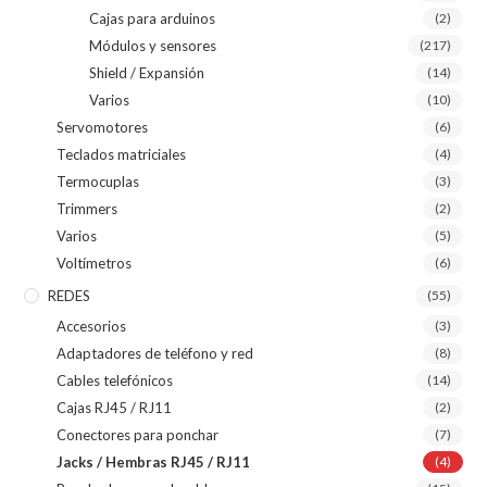
Cajas para arduinos
(2)
Módulos y sensores
(217)
Shield / Expansión
(14)
Varios
(10)
Servomotores
(6)
Teclados matriciales
(4)
Termocuplas
(3)
Trimmers
(2)
Varios
(5)
Voltímetros
(6)
REDES
(55)
Accesorios
(3)
Adaptadores de teléfono y red
(8)
Cables telefónicos
(14)
Cajas RJ45 / RJ11
(2)
Conectores para ponchar
(7)
Jacks / Hembras RJ45 / RJ11
(4)