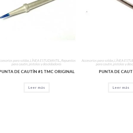
ccesorios para soldar
,
LÍNEA ESTUDIANTIL
,
Repuestos
Accesorios para soldar
,
LÍNEA ESTU
para cautín, pistolas y desoldadores
para cautín, pistolas y de
PUNTA DE CAUTÍN #1 TMC ORIGINAL
PUNTA DE CAUT
Leer más
Leer más