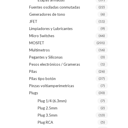
Etapas armadas
Fuentes osciladas conmutadas
(22)
Generadores de tono
(6)
JFET
(11)
Limpiadores y Lubricantes
(9)
Micro Switches
(66)
MOSFET
(201)
Multímetros
(16)
Pegantes y Siliconas
(3)
Pesos electrónicos / Grameras
(1)
Pilas
(26)
Pilas tipo botón
(37)
Pinzas voltiamperimetricas
(7)
Plugs
(30)
Plug 1/4 (6.3mm)
(7)
Plug 2.5mm
(2)
Plug 3.5mm
(13)
Plug RCA
(5)