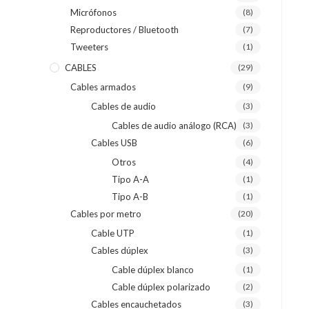
Micrófonos
(8)
Reproductores / Bluetooth
(7)
Tweeters
(1)
CABLES
(29)
Cables armados
(9)
Cables de audio
(3)
Cables de audio análogo (RCA)
(3)
Cables USB
(6)
Otros
(4)
Tipo A-A
(1)
Tipo A-B
(1)
Cables por metro
(20)
Cable UTP
(1)
Cables dúplex
(3)
Cable dúplex blanco
(1)
Cable dúplex polarizado
(2)
Cables encauchetados
(3)