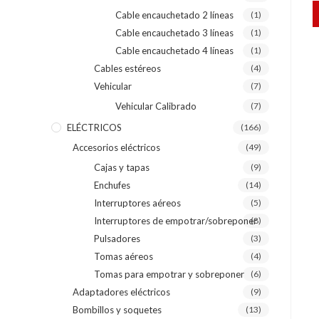
Cable encauchetado 2 líneas
(1)
Cable encauchetado 3 líneas
(1)
Cable encauchetado 4 líneas
(1)
Cables estéreos
(4)
Vehicular
(7)
Vehicular Calibrado
(7)
ELÉCTRICOS
(166)
Accesorios eléctricos
(49)
Cajas y tapas
(9)
Enchufes
(14)
Interruptores aéreos
(5)
Interruptores de empotrar/sobreponer
(8)
Pulsadores
(3)
Tomas aéreos
(4)
Tomas para empotrar y sobreponer
(6)
Adaptadores eléctricos
(9)
Bombillos y soquetes
(13)