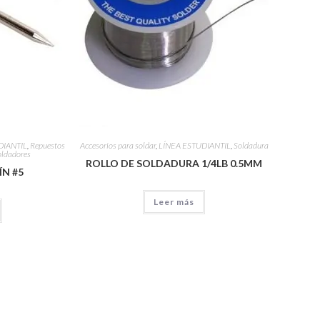
DIANTIL
,
Repuestos
Accesorios para soldar
,
LÍNEA ESTUDIANTIL
,
Soldadura
soldadores
ROLLO DE SOLDADURA 1/4LB 0.5MM
ÍN #5
Leer más