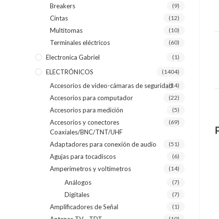
Breakers
(9)
Cintas
(12)
Multitomas
(10)
Terminales eléctricos
(60)
Electronica Gabriel
(1)
ELECTRÓNICOS
(1404)
Accesorios de video-cámaras de seguridad
(14)
Accesorios para computador
(22)
Accesorios para medición
(5)
Accesorios y conectores
(69)
Coaxiales/BNC/TNT/UHF
Adaptadores para conexión de audio
(51)
Agujas para tocadiscos
(6)
Amperímetros y voltímetros
(14)
Análogos
(7)
Digitales
(7)
Amplificadores de Señal
(1)
(10)