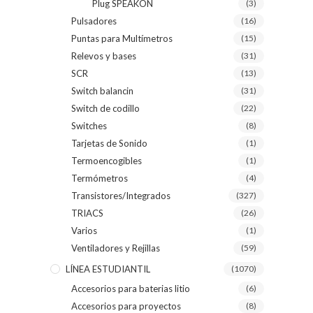
Plug SPEAKON
(3)
Pulsadores
(16)
Puntas para Multímetros
(15)
Relevos y bases
(31)
SCR
(13)
Switch balancin
(31)
Switch de codillo
(22)
Switches
(8)
Tarjetas de Sonido
(1)
Termoencogibles
(1)
Termómetros
(4)
Transistores/Integrados
(327)
TRIACS
(26)
Varios
(1)
Ventiladores y Rejillas
(59)
LÍNEA ESTUDIANTIL
(1070)
Accesorios para baterias litio
(6)
Accesorios para proyectos
(8)