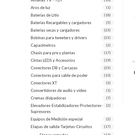
Antenas TV - TDT
Aros de luz
(1)
Baterías de Litio
(18)
Baterías Recargables y cargadores
(5)
Baterías secas y cargadores
(23)
Bobinas para tweeters y drivers
(25)
Capacímetros
(2)
Chasis para pre y plantas
(17)
Cintas LEDS y Accesorios
(19)
A
Conectores DB y Carcazas
(25)
Conectores para cable de poder
(10)
Conectores XT
(3)
Convertidores de audio y video
(1)
Cremas disipadoras
(7)
Elevadores-Estabilizadores-Protectores-
(2)
Supresores
Equipos de Medición especial
(2)
Etapas de salida-Tarjetas-Circuitos
(17)
(17)