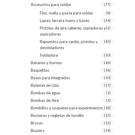
Accesorios para soldar
(77)
Flux, malla y pasta para soldar
(8)
Lupas, tercera mano y bases
(14)
Pistolas de aire caliente, sopladoras y
(2)
aspiradoras
Repuestos para cautín, pistolas y
(43)
desoldadores
Soldadura
(10)
Bananas y bornes
(18)
Baquelitas
(16)
Bases para integrados
(10)
Baterías de Litio
(17)
Bombas de agua
(1)
Bombas de Aire
(1)
Bombillos y soquetes para experimentos
(18)
Borneras y regletas de tornillo
(15)
Brocas
(12)
Buzzers
(14)