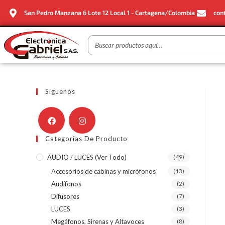
San Pedro Manzana 6 Lote 12 Local 1 - Cartagena/Colombia
con
Síguenos
Categorías De Producto
AUDIO / LUCES (ver Todo)
(49)
Accesorios de cabinas y micrófonos
(13)
Audífonos
(2)
Difusores
(7)
LUCES
(3)
Megáfonos, Sirenas y Altavoces
(8)