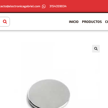
tacto@electronicagabriel.com
3154359034
INICIO
PRODUCTOS
C
🔍