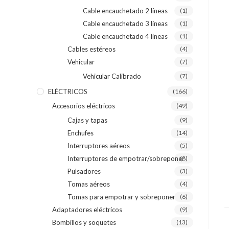
Cable encauchetado 2 líneas
(1)
Cable encauchetado 3 líneas
(1)
Cable encauchetado 4 líneas
(1)
Cables estéreos
(4)
Vehicular
(7)
Vehicular Calibrado
(7)
ELÉCTRICOS
(166)
Accesorios eléctricos
(49)
Cajas y tapas
(9)
Enchufes
(14)
Interruptores aéreos
(5)
Interruptores de empotrar/sobreponer
(8)
Pulsadores
(3)
Tomas aéreos
(4)
Tomas para empotrar y sobreponer
(6)
Adaptadores eléctricos
(9)
Bombillos y soquetes
(13)