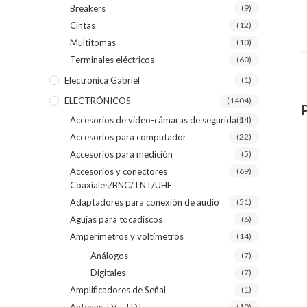
Breakers
(9)
Cintas
(12)
Multitomas
(10)
Terminales eléctricos
(60)
Electronica Gabriel
(1)
ELECTRÓNICOS
(1404)
Accesorios de video-cámaras de seguridad
(14)
Accesorios para computador
(22)
Accesorios para medición
(5)
Accesorios y conectores
(69)
Coaxiales/BNC/TNT/UHF
Adaptadores para conexión de audio
(51)
Agujas para tocadiscos
(6)
Amperímetros y voltímetros
(14)
Análogos
(7)
Digitales
(7)
Amplificadores de Señal
(1)
(10)