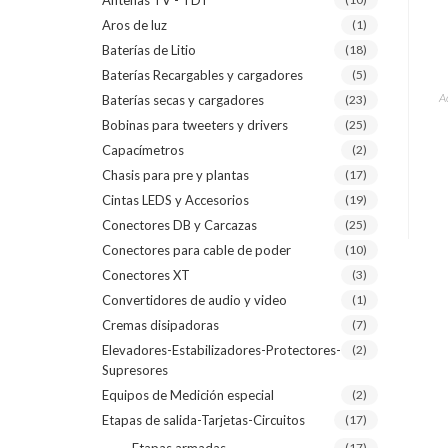
Antenas TV - TDT
Aros de luz
(1)
Baterías de Litio
(18)
Baterías Recargables y cargadores
(5)
A
Baterías secas y cargadores
(23)
Bobinas para tweeters y drivers
(25)
Capacímetros
(2)
Chasis para pre y plantas
(17)
Cintas LEDS y Accesorios
(19)
Conectores DB y Carcazas
(25)
Conectores para cable de poder
(10)
Conectores XT
(3)
Convertidores de audio y video
(1)
Cremas disipadoras
(7)
Elevadores-Estabilizadores-Protectores-
(2)
Supresores
Equipos de Medición especial
(2)
Etapas de salida-Tarjetas-Circuitos
(17)
(17)