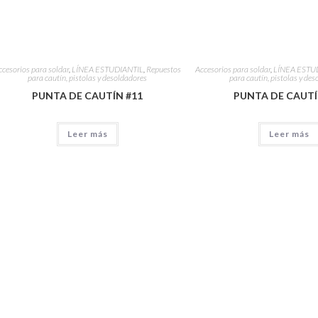
ccesorios para soldar
,
LÍNEA ESTUDIANTIL
,
Repuestos
Accesorios para soldar
,
LÍNEA ESTU
para cautín, pistolas y desoldadores
para cautín, pistolas y de
PUNTA DE CAUTÍN #11
PUNTA DE CAUTÍ
Leer más
Leer más