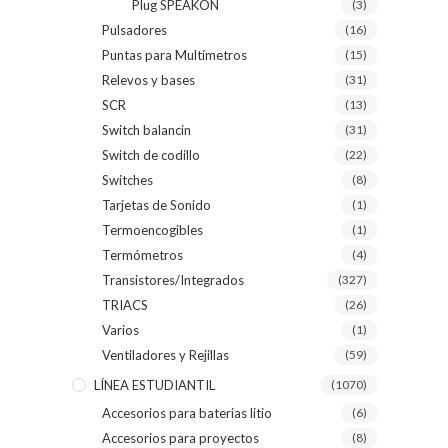
Plug SPEAKON
(3)
Pulsadores
(16)
Puntas para Multímetros
(15)
Relevos y bases
(31)
SCR
(13)
Switch balancin
(31)
Switch de codillo
(22)
Switches
(8)
Tarjetas de Sonido
(1)
Termoencogibles
(1)
Termómetros
(4)
Transistores/Integrados
(327)
TRIACS
(26)
Varios
(1)
Ventiladores y Rejillas
(59)
LÍNEA ESTUDIANTIL
(1070)
Accesorios para baterias litio
(6)
Accesorios para proyectos
(8)