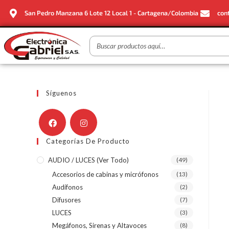
San Pedro Manzana 6 Lote 12 Local 1 - Cartagena/Colombia
con
Síguenos
Categorías De Producto
AUDIO / LUCES (ver Todo)
(49)
Accesorios de cabinas y micrófonos
(13)
Audífonos
(2)
Difusores
(7)
LUCES
(3)
Megáfonos, Sirenas y Altavoces
(8)