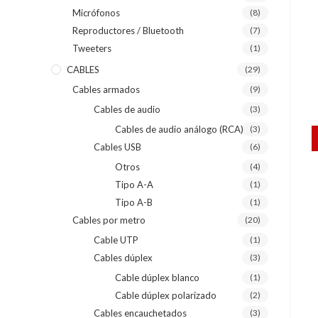
Micrófonos
(8)
Reproductores / Bluetooth
(7)
Tweeters
(1)
CABLES
(29)
Cables armados
(9)
Cables de audio
(3)
Cables de audio análogo (RCA)
(3)
Cables USB
(6)
Otros
(4)
Tipo A-A
(1)
Tipo A-B
(1)
Cables por metro
(20)
Cable UTP
(1)
Cables dúplex
(3)
Cable dúplex blanco
(1)
Cable dúplex polarizado
(2)
Cables encauchetados
(3)