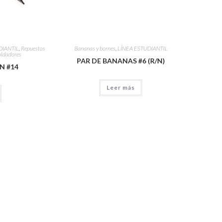
DIANTIL
,
Repuestos
Bananas y bornes
,
LÍNEA ESTUDIANTIL
soldadores
PAR DE BANANAS #6 (R/N)
N #14
Leer más