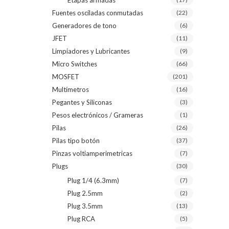
Etapas armadas
Fuentes osciladas conmutadas
(22)
Generadores de tono
(6)
JFET
(11)
Limpiadores y Lubricantes
(9)
Micro Switches
(66)
MOSFET
(201)
Multímetros
(16)
Pegantes y Siliconas
(3)
Pesos electrónicos / Grameras
(1)
Pilas
(26)
Pilas tipo botón
(37)
Pinzas voltiamperimetricas
(7)
Plugs
(30)
Plug 1/4 (6.3mm)
(7)
Plug 2.5mm
(2)
Plug 3.5mm
(13)
Plug RCA
(5)