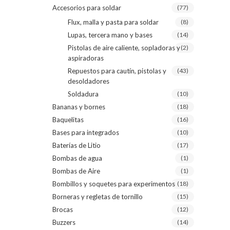
Accesorios para soldar
(77)
Flux, malla y pasta para soldar
(8)
Lupas, tercera mano y bases
(14)
Pistolas de aire caliente, sopladoras y
(2)
aspiradoras
Repuestos para cautín, pistolas y
(43)
desoldadores
Soldadura
(10)
Bananas y bornes
(18)
Baquelitas
(16)
Bases para integrados
(10)
Baterías de Litio
(17)
Bombas de agua
(1)
Bombas de Aire
(1)
Bombillos y soquetes para experimentos
(18)
Borneras y regletas de tornillo
(15)
Brocas
(12)
Buzzers
(14)