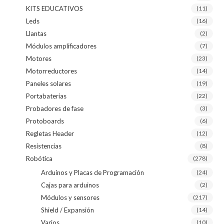
KITS EDUCATIVOS
(11)
Leds
(16)
Llantas
(2)
Módulos amplificadores
(7)
Motores
(23)
Motorreductores
(14)
Paneles solares
(19)
Portabaterias
(22)
Probadores de fase
(3)
Protoboards
(6)
Regletas Header
(12)
Resistencias
(8)
Robótica
(278)
Arduinos y Placas de Programación
(24)
Cajas para arduinos
(2)
Módulos y sensores
(217)
Shield / Expansión
(14)
Varios
(10)