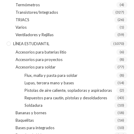
Termómetros
(4)
Transistores/Integrados
(327)
TRIACS
(26)
Varios
(1)
Ventiladores y Rejillas
(59)
LÍNEA ESTUDIANTIL
(1070)
Accesorios para baterias litio
(6)
Accesorios para proyectos
(8)
Accesorios para soldar
(77)
Flux, malla y pasta para soldar
(8)
Lupas, tercera mano y bases
(14)
Pistolas de aire caliente, sopladoras y aspiradoras
(2)
Repuestos para cautín, pistolas y desoldadores
(43)
Soldadura
(10)
Bananas y bornes
(18)
Baquelitas
(16)
Bases para integrados
(10)