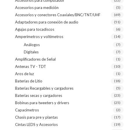
Accesorios para computador
(22)
Accesorios para medición
(5)
Accesorios y conectores Coaxiales/BNC/TNT/UHF
(69)
Adaptadores para conexión de audio
(51)
Agujas para tocadiscos
(6)
Amperímetros y voltímetros
(14)
Análogos
(7)
Digitales
(7)
Amplificadores de Señal
(1)
Antenas TV - TDT
(10)
Aros de luz
(1)
Baterías de Litio
(18)
Baterías Recargables y cargadores
(5)
Baterías secas y cargadores
(23)
Bobinas para tweeters y drivers
(25)
Capacímetros
(2)
Chasis para pre y plantas
(17)
Cintas LEDS y Accesorios
(19)