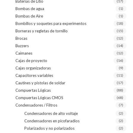
Baterías de Litio
(17)
Bombas de agua
(1)
Bombas de Aire
(1)
Bombillos y soquetes para experimentos
(18)
Borneras y regletas de tornillo
(15)
Brocas
(12)
Buzzers
(14)
Caimanes
(12)
Cajas de proyecto
(16)
Cajas organizadoras
(9)
Capacitores variables
(11)
Cautines y pistolas de soldar
(17)
Compuertas Lógicas
(88)
Compuertas Lógicas CMOS
(68)
Condensadores / Filtros
(7)
Condensadores de alto voltaje
(2)
Condensadores en picofaradios
(2)
Polarizados y no polarizados
(2)