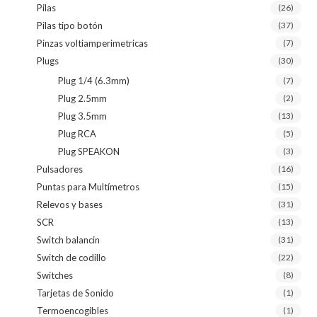
Pilas
(26)
Pilas tipo botón
(37)
Pinzas voltiamperimetricas
(7)
Plugs
(30)
Plug 1/4 (6.3mm)
(7)
Plug 2.5mm
(2)
Plug 3.5mm
(13)
Plug RCA
(5)
Plug SPEAKON
(3)
Pulsadores
(16)
Puntas para Multímetros
(15)
Relevos y bases
(31)
SCR
(13)
Switch balancin
(31)
Switch de codillo
(22)
Switches
(8)
Tarjetas de Sonido
(1)
Termoencogibles
(1)