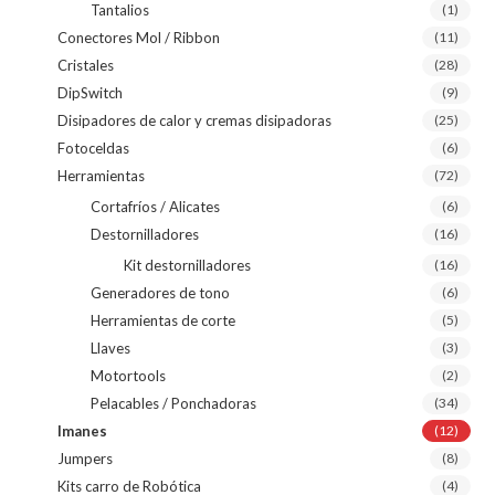
Tantalios
(1)
Conectores Mol / Ribbon
(11)
Cristales
(28)
DipSwitch
(9)
Disipadores de calor y cremas disipadoras
(25)
Fotoceldas
(6)
Herramientas
(72)
Cortafríos / Alicates
(6)
Destornilladores
(16)
Kit destornilladores
(16)
Generadores de tono
(6)
Herramientas de corte
(5)
Llaves
(3)
Motortools
(2)
Pelacables / Ponchadoras
(34)
Imanes
(12)
Jumpers
(8)
Kits carro de Robótica
(4)