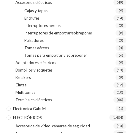
Accesorios eléctricos
(49)
Cajas y tapas
(9)
Enchufes
(14)
Interruptores aéreos
(5)
Interruptores de empotrar/sobreponer
(8)
Pulsadores
(3)
Tomas aéreos
(4)
Tomas para empotrar y sobreponer
(6)
Adaptadores eléctricos
(9)
Bombillos y soquetes
(13)
Breakers
(9)
Cintas
(12)
Multitomas
(10)
Terminales eléctricos
(60)
Electronica Gabriel
(1)
ELECTRÓNICOS
(1404)
Accesorios de video-cámaras de seguridad
(14)