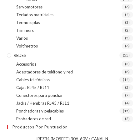
Servomotores
(6)
Teclados matriciales
(4)
Termocuplas
(3)
Trimmers
(2)
Varios
(5)
Voltímetros
(6)
REDES
(55)
Accesorios
(3)
Adaptadores de teléfono y red
(8)
Cables telefónicos
(14)
Cajas RJ45 / RJ11
(2)
Conectores para ponchar
(7)
Jacks / Hembras RJ45 / RJ11
(4)
Ponchadoras y pelacables
(15)
Probadores de red
(2)
Productos Por Puntuación
IRFZ34 (MOSFET) 30A-60V / CANAL N