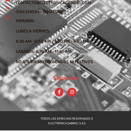
CONTACTO@ELECTRONICAGABRIEL.COM
3154359034 - WHATSAPP
HORARIO:
LUNES A VIERNES:
8:30 AM -11:50 AM / 1:00 PM - 4:50 PM
SÁBADOS: 8:30 AM - 11:50 AM.
NO ATENDEMOS DOMINGOS NI FESTIVOS
Síguenos
TODOS LOS DERECHOS RESERVADOS ©
ELECTRÓNICA GABRIEL S.A.S