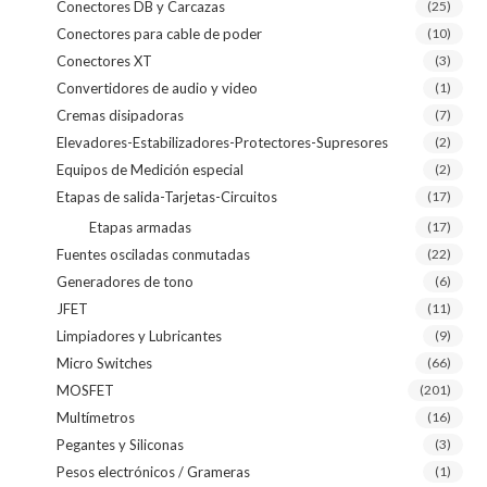
Conectores DB y Carcazas
(25)
Conectores para cable de poder
(10)
Conectores XT
(3)
Convertidores de audio y video
(1)
Cremas disipadoras
(7)
Elevadores-Estabilizadores-Protectores-Supresores
(2)
Equipos de Medición especial
(2)
Etapas de salida-Tarjetas-Circuitos
(17)
Etapas armadas
(17)
Fuentes osciladas conmutadas
(22)
Generadores de tono
(6)
JFET
(11)
Limpiadores y Lubricantes
(9)
Micro Switches
(66)
MOSFET
(201)
Multímetros
(16)
Pegantes y Siliconas
(3)
Pesos electrónicos / Grameras
(1)