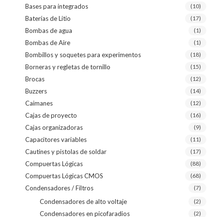
Bases para integrados
(10)
Baterías de Litio
(17)
Bombas de agua
(1)
Bombas de Aire
(1)
Bombillos y soquetes para experimentos
(18)
Borneras y regletas de tornillo
(15)
Brocas
(12)
Buzzers
(14)
Caimanes
(12)
Cajas de proyecto
(16)
Cajas organizadoras
(9)
Capacitores variables
(11)
Cautines y pistolas de soldar
(17)
Compuertas Lógicas
(88)
Compuertas Lógicas CMOS
(68)
Condensadores / Filtros
(7)
Condensadores de alto voltaje
(2)
Condensadores en picofaradios
(2)