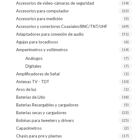
Accesorios de video-cámaras de seguridad
(14)
Accesorios para computador
(22)
Accesorios para medición
(5)
Accesorios y conectores Coaxiales/BNC/TNT/UHF
(69)
Adaptadores para conexión de audio
(51)
Agujas para tocadiscos
(6)
Amperímetros y voltímetros
(14)
Análogos
(7)
Digitales
(7)
Amplificadores de Señal
(1)
Antenas TV - TDT
(10)
Aros de luz
(1)
Baterías de Litio
(18)
Baterías Recargables y cargadores
(5)
Baterías secas y cargadores
(23)
Bobinas para tweeters y drivers
(25)
Capacímetros
(2)
Chasis para pre y plantas
(17)