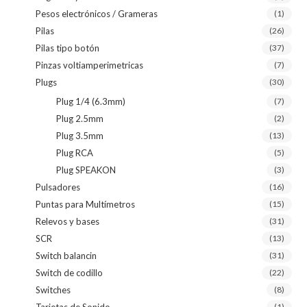
Pesos electrónicos / Grameras
(1)
Pilas
(26)
Pilas tipo botón
(37)
Pinzas voltiamperimetricas
(7)
Plugs
(30)
Plug 1/4 (6.3mm)
(7)
Plug 2.5mm
(2)
Plug 3.5mm
(13)
Plug RCA
(5)
Plug SPEAKON
(3)
Pulsadores
(16)
Puntas para Multímetros
(15)
Relevos y bases
(31)
SCR
(13)
Switch balancin
(31)
Switch de codillo
(22)
Switches
(8)
Tarjetas de Sonido
(1)