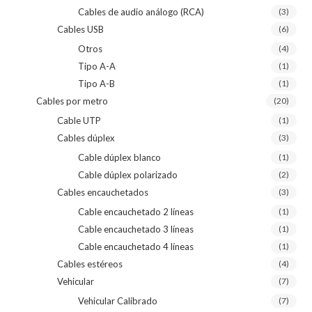
Cables de audio análogo (RCA)
(3)
Cables USB
(6)
Otros
(4)
Tipo A-A
(1)
Tipo A-B
(1)
Cables por metro
(20)
Cable UTP
(1)
Cables dúplex
(3)
Cable dúplex blanco
(1)
Cable dúplex polarizado
(2)
Cables encauchetados
(3)
Cable encauchetado 2 líneas
(1)
Cable encauchetado 3 líneas
(1)
Cable encauchetado 4 líneas
(1)
Cables estéreos
(4)
Vehicular
(7)
Vehicular Calibrado
(7)