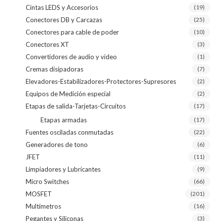
Cintas LEDS y Accesorios
(19)
Conectores DB y Carcazas
(25)
Conectores para cable de poder
(10)
Conectores XT
(3)
Convertidores de audio y video
(1)
Cremas disipadoras
(7)
Elevadores-Estabilizadores-Protectores-Supresores
(2)
Equipos de Medición especial
(2)
Etapas de salida-Tarjetas-Circuitos
(17)
Etapas armadas
(17)
Fuentes osciladas conmutadas
(22)
Generadores de tono
(6)
JFET
(11)
Limpiadores y Lubricantes
(9)
Micro Switches
(66)
MOSFET
(201)
Multímetros
(16)
Pegantes y Siliconas
(3)