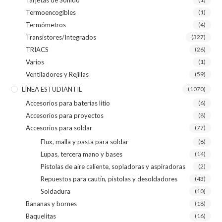
Termoencogibles
(1)
Termómetros
(4)
Transistores/Integrados
(327)
TRIACS
(26)
Varios
(1)
Ventiladores y Rejillas
(59)
LÍNEA ESTUDIANTIL
(1070)
Accesorios para baterias litio
(6)
Accesorios para proyectos
(8)
Accesorios para soldar
(77)
Flux, malla y pasta para soldar
(8)
Lupas, tercera mano y bases
(14)
Pistolas de aire caliente, sopladoras y aspiradoras
(2)
Repuestos para cautín, pistolas y desoldadores
(43)
Soldadura
(10)
Bananas y bornes
(18)
Baquelitas
(16)