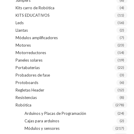
Jumpers
(8)
Kits carro de Robótica
(4)
KITS EDUCATIVOS
(11)
Leds
(16)
Llantas
(2)
Módulos amplificadores
(7)
Motores
(23)
Motorreductores
(14)
Paneles solares
(19)
Portabaterias
(22)
Probadores de fase
(3)
Protoboards
(6)
Regletas Header
(12)
Resistencias
(8)
Robótica
(278)
Arduinos y Placas de Programación
(24)
Cajas para arduinos
(2)
Módulos y sensores
(217)