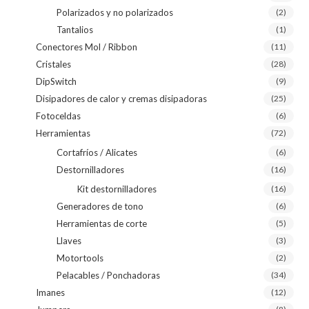
Polarizados y no polarizados
(2)
Tantalios
(1)
Conectores Mol / Ribbon
(11)
Cristales
(28)
DipSwitch
(9)
Disipadores de calor y cremas disipadoras
(25)
Fotoceldas
(6)
Herramientas
(72)
Cortafríos / Alicates
(6)
Destornilladores
(16)
Kit destornilladores
(16)
Generadores de tono
(6)
Herramientas de corte
(5)
Llaves
(3)
Motortools
(2)
Pelacables / Ponchadoras
(34)
Imanes
(12)