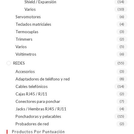
Shield / Expansión
(14)
Varios
(10)
Servomotores
(6)
Teclados matriciales
(4)
Termocuplas
(3)
Trimmers
(2)
Varios
(5)
Voltímetros
(6)
REDES
(55)
Accesorios
(3)
Adaptadores de teléfono y red
(8)
Cables telefónicos
(14)
Cajas RJ45 / RJ11
(2)
Conectores para ponchar
(7)
Jacks / Hembras RJ45 / RJ11
(4)
Ponchadoras y pelacables
(15)
Probadores de red
(2)
Productos Por Puntuación