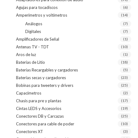
Agujas para tocadiscos
(6)
Amperímetros y voltímetros
(14)
Análogos
(7)
Digitales
(7)
Amplificadores de Señal
(1)
Antenas TV - TDT
(10)
Aros de luz
(1)
Baterías de Litio
(18)
Baterías Recargables y cargadores
(5)
Baterías secas y cargadores
(23)
Bobinas para tweeters y drivers
(25)
Capacímetros
(2)
Chasis para pre y plantas
(17)
Cintas LEDS y Accesorios
(19)
Conectores DB y Carcazas
(25)
Conectores para cable de poder
(10)
Conectores XT
(3)