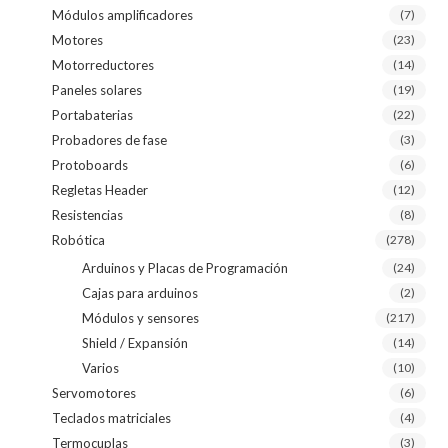
Módulos amplificadores
(7)
Motores
(23)
Motorreductores
(14)
Paneles solares
(19)
Portabaterias
(22)
Probadores de fase
(3)
Protoboards
(6)
Regletas Header
(12)
Resistencias
(8)
Robótica
(278)
Arduinos y Placas de Programación
(24)
Cajas para arduinos
(2)
Módulos y sensores
(217)
Shield / Expansión
(14)
Varios
(10)
Servomotores
(6)
Teclados matriciales
(4)
Termocuplas
(3)