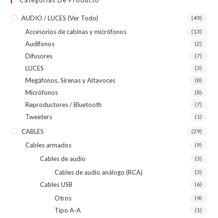
Categorías De Producto
AUDIO / LUCES (ver Todo)
(49)
Accesorios de cabinas y micrófonos
(13)
Audífonos
(2)
Difusores
(7)
LUCES
(3)
Megáfonos, Sirenas y Altavoces
(8)
Micrófonos
(8)
Reproductores / Bluetooth
(7)
Tweeters
(1)
CABLES
(29)
Cables armados
(9)
Cables de audio
(3)
Cables de audio análogo (RCA)
(3)
Cables USB
(6)
Otros
(4)
Tipo A-A
(1)