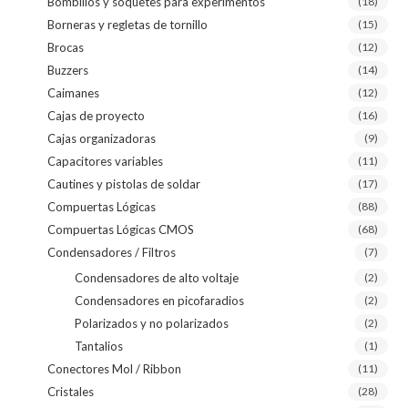
Bombillos y soquetes para experimentos
(18)
Borneras y regletas de tornillo
(15)
Brocas
(12)
Buzzers
(14)
Caimanes
(12)
Cajas de proyecto
(16)
Cajas organizadoras
(9)
Capacitores variables
(11)
Cautines y pistolas de soldar
(17)
Compuertas Lógicas
(88)
Compuertas Lógicas CMOS
(68)
Condensadores / Filtros
(7)
Condensadores de alto voltaje
(2)
Condensadores en picofaradios
(2)
Polarizados y no polarizados
(2)
Tantalios
(1)
Conectores Mol / Ribbon
(11)
Cristales
(28)