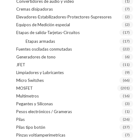
Convertidores de audio y video
(1)
Cremas disipadoras
(7)
Elevadores-Estabilizadores-Protectores-Supresores
(2)
Equipos de Medición especial
(2)
Etapas de salida-Tarjetas-Circuitos
(17)
Etapas armadas
(17)
Fuentes osciladas conmutadas
(22)
Generadores de tono
(6)
JFET
(11)
Limpiadores y Lubricantes
(9)
Micro Switches
(66)
MOSFET
(201)
Multímetros
(16)
Pegantes y Siliconas
(3)
Pesos electrónicos / Grameras
(1)
Pilas
(26)
Pilas tipo botón
(37)
Pinzas voltiamperimetricas
(7)