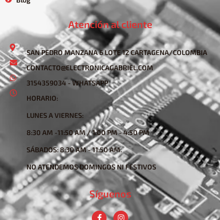
Atención al cliente
SAN PEDRO MANZANA 6 LOTE 12 CARTAGENA/COLOMBIA
CONTACTO@ELECTRONICAGABRIEL.COM
3154359034 - WHATSAPP
HORARIO:
LUNES A VIERNES:
8:30 AM -11:50 AM / 1:00 PM - 4:50 PM
SÁBADOS: 8:30 AM - 11:50 AM.
NO ATENDEMOS DOMINGOS NI FESTIVOS
Síguenos