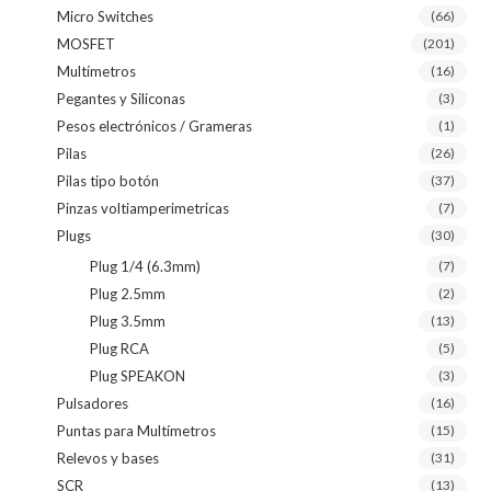
Micro Switches
(66)
MOSFET
(201)
Multímetros
(16)
Pegantes y Siliconas
(3)
Pesos electrónicos / Grameras
(1)
Pilas
(26)
Pilas tipo botón
(37)
Pinzas voltiamperimetricas
(7)
Plugs
(30)
Plug 1/4 (6.3mm)
(7)
Plug 2.5mm
(2)
Plug 3.5mm
(13)
Plug RCA
(5)
Plug SPEAKON
(3)
Pulsadores
(16)
Puntas para Multímetros
(15)
Relevos y bases
(31)
SCR
(13)