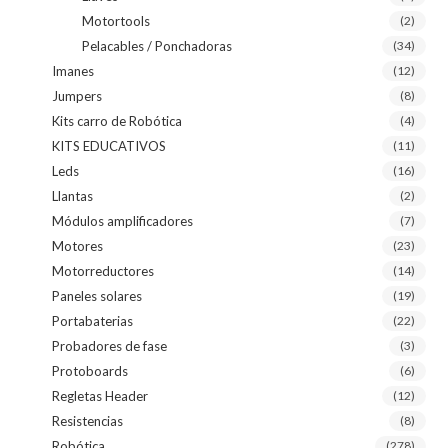
Motortools
(2)
Pelacables / Ponchadoras
(34)
Imanes
(12)
Jumpers
(8)
Kits carro de Robótica
(4)
KITS EDUCATIVOS
(11)
Leds
(16)
Llantas
(2)
Módulos amplificadores
(7)
Motores
(23)
Motorreductores
(14)
Paneles solares
(19)
Portabaterias
(22)
Probadores de fase
(3)
Protoboards
(6)
Regletas Header
(12)
Resistencias
(8)
Robótica
(278)