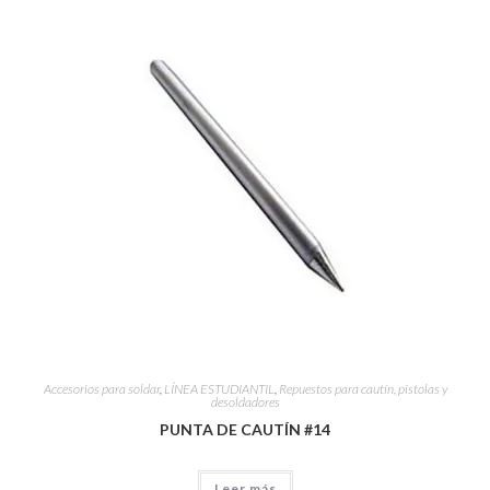
Accesorios para soldar
,
LÍNEA ESTUDIANTIL
,
Repuestos para cautín, pistolas y
desoldadores
PUNTA DE CAUTÍN #14
Leer más