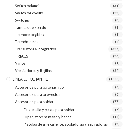
Switch balancin
(31)
Switch de codillo
(22)
Switches
(8)
Tarjetas de Sonido
(1)
Termoencogibles
(1)
Termómetros
(4)
Transistores/Integrados
(327)
TRIACS
(26)
Varios
(1)
Ventiladores y Rejillas
(59)
LÍNEA ESTUDIANTIL
(1070)
Accesorios para baterias litio
(6)
Accesorios para proyectos
(8)
Accesorios para soldar
(77)
Flux, malla y pasta para soldar
(8)
Lupas, tercera mano y bases
(14)
Pistolas de aire caliente, sopladoras y aspiradoras
(2)