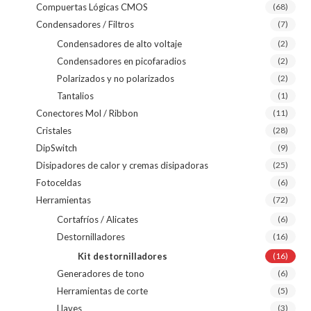
Compuertas Lógicas CMOS
(68)
Condensadores / Filtros
(7)
Condensadores de alto voltaje
(2)
Condensadores en picofaradios
(2)
Polarizados y no polarizados
(2)
Tantalios
(1)
Conectores Mol / Ribbon
(11)
Cristales
(28)
DipSwitch
(9)
Disipadores de calor y cremas disipadoras
(25)
Fotoceldas
(6)
Herramientas
(72)
Cortafríos / Alicates
(6)
Destornilladores
(16)
Kit destornilladores
(16)
Generadores de tono
(6)
Herramientas de corte
(5)
Llaves
(3)