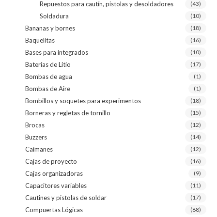
Repuestos para cautín, pistolas y desoldadores
(43)
Soldadura
(10)
Bananas y bornes
(18)
Baquelitas
(16)
Bases para integrados
(10)
Baterías de Litio
(17)
Bombas de agua
(1)
Bombas de Aire
(1)
Bombillos y soquetes para experimentos
(18)
Borneras y regletas de tornillo
(15)
Brocas
(12)
Buzzers
(14)
Caimanes
(12)
Cajas de proyecto
(16)
Cajas organizadoras
(9)
Capacitores variables
(11)
Cautines y pistolas de soldar
(17)
Compuertas Lógicas
(88)