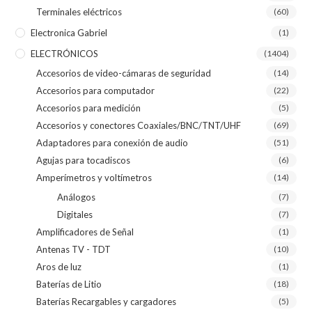
Terminales eléctricos
(60)
Electronica Gabriel
(1)
ELECTRÓNICOS
(1404)
Accesorios de video-cámaras de seguridad
(14)
Accesorios para computador
(22)
Accesorios para medición
(5)
Accesorios y conectores Coaxiales/BNC/TNT/UHF
(69)
Adaptadores para conexión de audio
(51)
Agujas para tocadiscos
(6)
Amperímetros y voltímetros
(14)
Análogos
(7)
Digitales
(7)
Amplificadores de Señal
(1)
Antenas TV - TDT
(10)
Aros de luz
(1)
Baterías de Litio
(18)
Baterías Recargables y cargadores
(5)