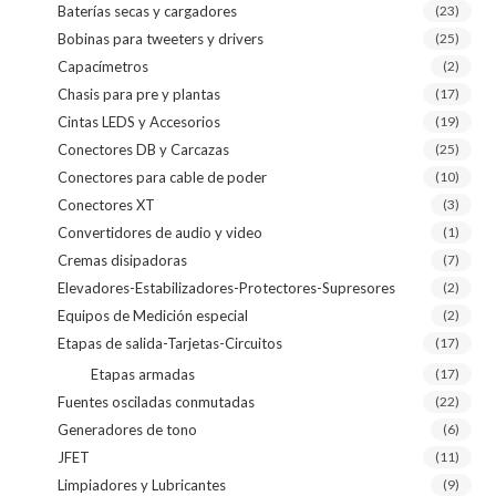
Baterías secas y cargadores
(23)
Bobinas para tweeters y drivers
(25)
Capacímetros
(2)
Chasis para pre y plantas
(17)
Cintas LEDS y Accesorios
(19)
Conectores DB y Carcazas
(25)
Conectores para cable de poder
(10)
Conectores XT
(3)
Convertidores de audio y video
(1)
Cremas disipadoras
(7)
Elevadores-Estabilizadores-Protectores-Supresores
(2)
Equipos de Medición especial
(2)
Etapas de salida-Tarjetas-Circuitos
(17)
Etapas armadas
(17)
Fuentes osciladas conmutadas
(22)
Generadores de tono
(6)
JFET
(11)
Limpiadores y Lubricantes
(9)