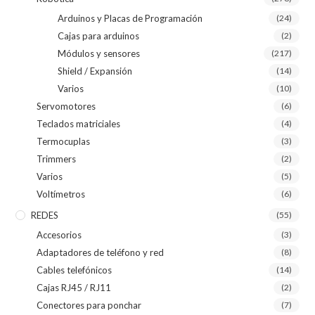
Arduinos y Placas de Programación
(24)
Cajas para arduinos
(2)
Módulos y sensores
(217)
Shield / Expansión
(14)
Varios
(10)
Servomotores
(6)
Teclados matriciales
(4)
Termocuplas
(3)
Trimmers
(2)
Varios
(5)
Voltímetros
(6)
REDES
(55)
Accesorios
(3)
Adaptadores de teléfono y red
(8)
Cables telefónicos
(14)
Cajas RJ45 / RJ11
(2)
Conectores para ponchar
(7)