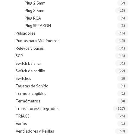
Plug 2.5mm
(2)
Plug 3.5mm
(13)
Plug RCA
(5)
Plug SPEAKON
(3)
Pulsadores
(16)
Puntas para Multímetros
(15)
Relevos y bases
(31)
SCR
(13)
Switch balancin
(31)
Switch de codillo
(22)
Switches
(8)
Tarjetas de Sonido
(1)
Termoencogibles
(1)
Termómetros
(4)
Transistores/Integrados
(327)
TRIACS
(26)
Varios
(1)
Ventiladores y Rejillas
(59)