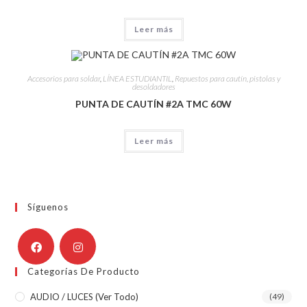
Leer más
Accesorios para soldar
,
LÍNEA ESTUDIANTIL
,
Repuestos para cautín, pistolas y
desoldadores
PUNTA DE CAUTÍN #2A TMC 60W
Leer más
Síguenos
Categorías De Producto
AUDIO / LUCES (ver Todo)
(49)