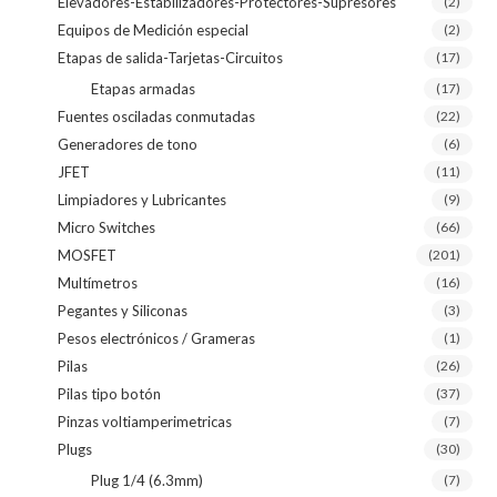
Elevadores-Estabilizadores-Protectores-Supresores
(2)
Equipos de Medición especial
(2)
Etapas de salida-Tarjetas-Circuitos
(17)
Etapas armadas
(17)
Fuentes osciladas conmutadas
(22)
Generadores de tono
(6)
JFET
(11)
Limpiadores y Lubricantes
(9)
Micro Switches
(66)
MOSFET
(201)
Multímetros
(16)
Pegantes y Siliconas
(3)
Pesos electrónicos / Grameras
(1)
Pilas
(26)
Pilas tipo botón
(37)
Pinzas voltiamperimetricas
(7)
Plugs
(30)
Plug 1/4 (6.3mm)
(7)