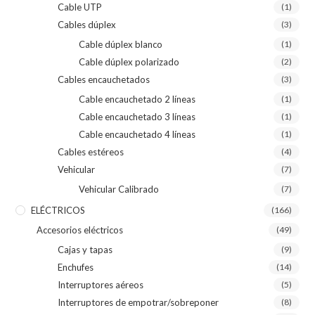
Cable UTP
(1)
Cables dúplex
(3)
Cable dúplex blanco
(1)
Cable dúplex polarizado
(2)
Cables encauchetados
(3)
Cable encauchetado 2 líneas
(1)
Cable encauchetado 3 líneas
(1)
Cable encauchetado 4 líneas
(1)
Cables estéreos
(4)
Vehicular
(7)
Vehicular Calibrado
(7)
ELÉCTRICOS
(166)
Accesorios eléctricos
(49)
Cajas y tapas
(9)
Enchufes
(14)
Interruptores aéreos
(5)
Interruptores de empotrar/sobreponer
(8)