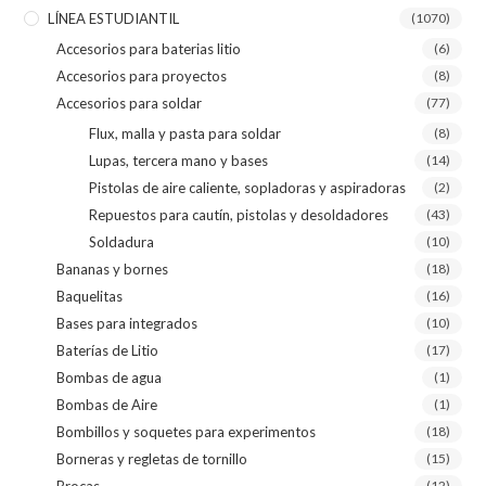
LÍNEA ESTUDIANTIL
(1070)
Accesorios para baterias litio
(6)
Accesorios para proyectos
(8)
Accesorios para soldar
(77)
Flux, malla y pasta para soldar
(8)
Lupas, tercera mano y bases
(14)
Pistolas de aire caliente, sopladoras y aspiradoras
(2)
Repuestos para cautín, pistolas y desoldadores
(43)
Soldadura
(10)
Bananas y bornes
(18)
Baquelitas
(16)
Bases para integrados
(10)
Baterías de Litio
(17)
Bombas de agua
(1)
Bombas de Aire
(1)
Bombillos y soquetes para experimentos
(18)
Borneras y regletas de tornillo
(15)
Brocas
(12)