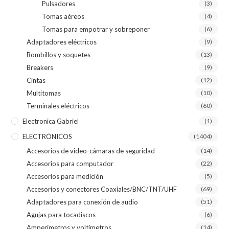
Pulsadores
(3)
Tomas aéreos
(4)
Tomas para empotrar y sobreponer
(6)
Adaptadores eléctricos
(9)
Bombillos y soquetes
(13)
Breakers
(9)
Cintas
(12)
Multitomas
(10)
Terminales eléctricos
(60)
Electronica Gabriel
(1)
ELECTRÓNICOS
(1404)
Accesorios de video-cámaras de seguridad
(14)
Accesorios para computador
(22)
Accesorios para medición
(5)
Accesorios y conectores Coaxiales/BNC/TNT/UHF
(69)
Adaptadores para conexión de audio
(51)
Agujas para tocadiscos
(6)
Amperímetros y voltímetros
(14)