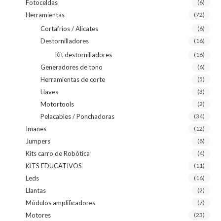
Fotoceldas
(6)
Herramientas
(72)
Cortafríos / Alicates
(6)
Destornilladores
(16)
Kit destornilladores
(16)
Generadores de tono
(6)
Herramientas de corte
(5)
Llaves
(3)
Motortools
(2)
Pelacables / Ponchadoras
(34)
Imanes
(12)
Jumpers
(8)
Kits carro de Robótica
(4)
KITS EDUCATIVOS
(11)
Leds
(16)
Llantas
(2)
Módulos amplificadores
(7)
Motores
(23)