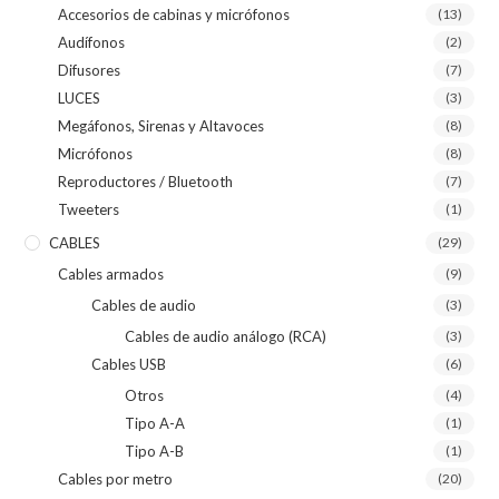
Accesorios de cabinas y micrófonos
(13)
Audífonos
(2)
Difusores
(7)
LUCES
(3)
Megáfonos, Sirenas y Altavoces
(8)
Micrófonos
(8)
Reproductores / Bluetooth
(7)
Tweeters
(1)
CABLES
(29)
Cables armados
(9)
Cables de audio
(3)
Cables de audio análogo (RCA)
(3)
Cables USB
(6)
Otros
(4)
Tipo A-A
(1)
Tipo A-B
(1)
Cables por metro
(20)