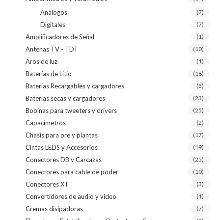
Análogos
(7)
Digitales
(7)
Amplificadores de Señal
(1)
Antenas TV - TDT
(10)
Aros de luz
(1)
Baterías de Litio
(18)
Baterías Recargables y cargadores
(5)
Baterías secas y cargadores
(23)
Bobinas para tweeters y drivers
(25)
Capacímetros
(2)
Chasis para pre y plantas
(17)
Cintas LEDS y Accesorios
(19)
Conectores DB y Carcazas
(25)
Conectores para cable de poder
(10)
Conectores XT
(3)
Convertidores de audio y video
(1)
Cremas disipadoras
(7)