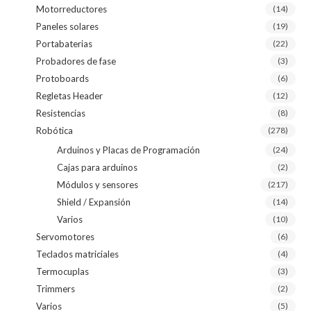
Motorreductores
(14)
Paneles solares
(19)
Portabaterias
(22)
Probadores de fase
(3)
Protoboards
(6)
Regletas Header
(12)
Resistencias
(8)
Robótica
(278)
Arduinos y Placas de Programación
(24)
Cajas para arduinos
(2)
Módulos y sensores
(217)
Shield / Expansión
(14)
Varios
(10)
Servomotores
(6)
Teclados matriciales
(4)
Termocuplas
(3)
Trimmers
(2)
Varios
(5)