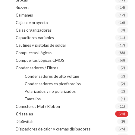
Buzzers
(14)
Caimanes
(12)
Cajas de proyecto
(16)
Cajas organizadoras
(9)
Capacitores variables
(11)
Cautines y pistolas de soldar
(17)
Compuertas Lógicas
(88)
Compuertas Lógicas CMOS
(68)
Condensadores / Filtros
(7)
Condensadores de alto voltaje
(2)
Condensadores en picofaradios
(2)
Polarizados y no polarizados
(2)
Tantalios
(1)
Conectores Mol / Ribbon
(11)
Cristales
(28)
DipSwitch
(9)
Disipadores de calor y cremas disipadoras
(25)