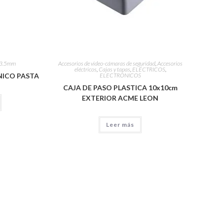
 3.5mm
Accesorios de video-cámaras de seguridad
,
Accesorios
eléctricos
,
Cajas y tapas
,
ELÉCTRICOS
,
ICO PASTA
ELECTRÓNICOS
CAJA DE PASO PLASTICA 10x10cm
EXTERIOR ACME LEON
Leer más