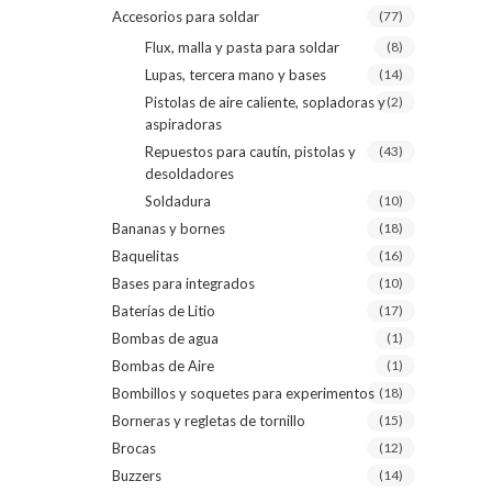
Accesorios para soldar
(77)
Flux, malla y pasta para soldar
(8)
Lupas, tercera mano y bases
(14)
Pistolas de aire caliente, sopladoras y
(2)
aspiradoras
Repuestos para cautín, pistolas y
(43)
desoldadores
Soldadura
(10)
Bananas y bornes
(18)
Baquelitas
(16)
Bases para integrados
(10)
Baterías de Litio
(17)
Bombas de agua
(1)
Bombas de Aire
(1)
Bombillos y soquetes para experimentos
(18)
Borneras y regletas de tornillo
(15)
Brocas
(12)
Buzzers
(14)