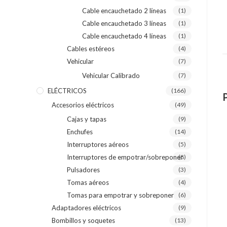
Cable encauchetado 2 líneas
(1)
Cable encauchetado 3 líneas
(1)
Cable encauchetado 4 líneas
(1)
Cables estéreos
(4)
Vehicular
(7)
Vehicular Calibrado
(7)
ELÉCTRICOS
(166)
Accesorios eléctricos
(49)
Cajas y tapas
(9)
Enchufes
(14)
Interruptores aéreos
(5)
Interruptores de empotrar/sobreponer
(8)
Pulsadores
(3)
Tomas aéreos
(4)
Tomas para empotrar y sobreponer
(6)
Adaptadores eléctricos
(9)
Bombillos y soquetes
(13)