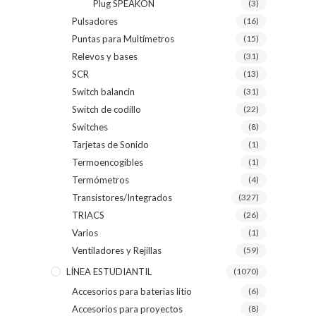
Plug SPEAKON
(3)
Pulsadores
(16)
Puntas para Multímetros
(15)
Relevos y bases
(31)
SCR
(13)
Switch balancin
(31)
Switch de codillo
(22)
Switches
(8)
Tarjetas de Sonido
(1)
Termoencogibles
(1)
Termómetros
(4)
Transistores/Integrados
(327)
TRIACS
(26)
Varios
(1)
Ventiladores y Rejillas
(59)
LÍNEA ESTUDIANTIL
(1070)
Accesorios para baterias litio
(6)
Accesorios para proyectos
(8)