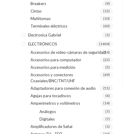
Breakers
(9)
Cintas
(12)
Multitomas
(10)
Terminales eléctricos
(60)
Electronica Gabriel
(1)
ELECTRÓNICOS
(1404)
Accesorios de video-cámaras de seguridad
(14)
Accesorios para computador
(22)
Accesorios para medición
(5)
Accesorios y conectores
(69)
Coaxiales/BNC/TNT/UHF
Adaptadores para conexión de audio
(51)
Agujas para tocadiscos
(6)
Amperímetros y voltímetros
(14)
Análogos
(7)
Digitales
(7)
Amplificadores de Señal
(1)
(10)