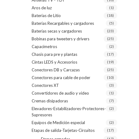
Antenas TV - TDT
Aros de luz
(1)
Baterías de Litio
(18)
Baterías Recargables y cargadores
(5)
Baterías secas y cargadores
(23)
Bobinas para tweeters y drivers
(25)
Capacímetros
(2)
Chasis para pre y plantas
(17)
Cintas LEDS y Accesorios
(19)
Conectores DB y Carcazas
(25)
Conectores para cable de poder
(10)
Conectores XT
(3)
Convertidores de audio y video
(1)
Cremas disipadoras
(7)
Elevadores-Estabilizadores-Protectores-
(2)
Supresores
Equipos de Medición especial
(2)
Etapas de salida-Tarjetas-Circuitos
(17)
(17)