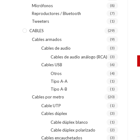
Micrófonos
(8)
Reproductores / Bluetooth
(7)
Tweeters
(1)
CABLES
(29)
Cables armados
(9)
Cables de audio
(3)
Cables de audio análogo (RCA)
(3)
Cables USB
(6)
Otros
(4)
Tipo A-A
(1)
Tipo A-B
(1)
Cables por metro
(20)
Cable UTP
(1)
Cables dúplex
(3)
Cable dúplex blanco
(1)
Cable dúplex polarizado
(2)
Cables encauchetados
(3)