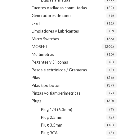
Etapas armadas
Fuentes osciladas conmutadas
(22)
Generadores de tono
(6)
JFET
(11)
Limpiadores y Lubricantes
(9)
Micro Switches
(66)
MOSFET
(201)
Multímetros
(16)
Pegantes y Siliconas
(3)
Pesos electrónicos / Grameras
(1)
Pilas
(26)
Pilas tipo botón
(37)
Pinzas voltiamperimetricas
(7)
Plugs
(30)
Plug 1/4 (6.3mm)
(7)
Plug 2.5mm
(2)
Plug 3.5mm
(13)
Plug RCA
(5)