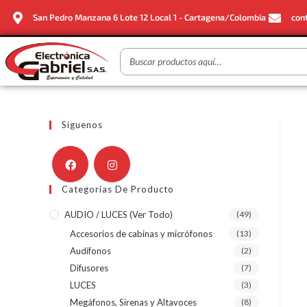
San Pedro Manzana 6 Lote 12 Local 1 - Cartagena/Colombia
con
Síguenos
Categorías De Producto
AUDIO / LUCES (ver Todo)
(49)
Accesorios de cabinas y micrófonos
(13)
Audífonos
(2)
Difusores
(7)
LUCES
(3)
Megáfonos, Sirenas y Altavoces
(8)