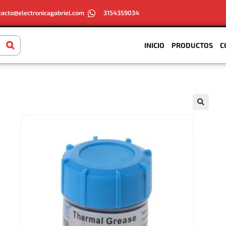
tacto@electronicagabriel.com
3154359034
INICIO
PRODUCTOS
C
🔍