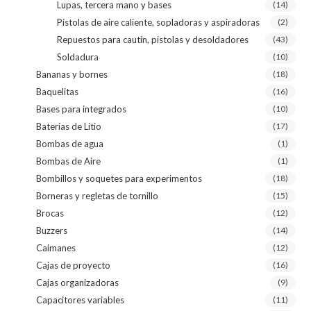
Lupas, tercera mano y bases
(14)
Pistolas de aire caliente, sopladoras y aspiradoras
(2)
Repuestos para cautín, pistolas y desoldadores
(43)
Soldadura
(10)
Bananas y bornes
(18)
Baquelitas
(16)
Bases para integrados
(10)
Baterías de Litio
(17)
Bombas de agua
(1)
Bombas de Aire
(1)
Bombillos y soquetes para experimentos
(18)
Borneras y regletas de tornillo
(15)
Brocas
(12)
Buzzers
(14)
Caimanes
(12)
Cajas de proyecto
(16)
Cajas organizadoras
(9)
Capacitores variables
(11)