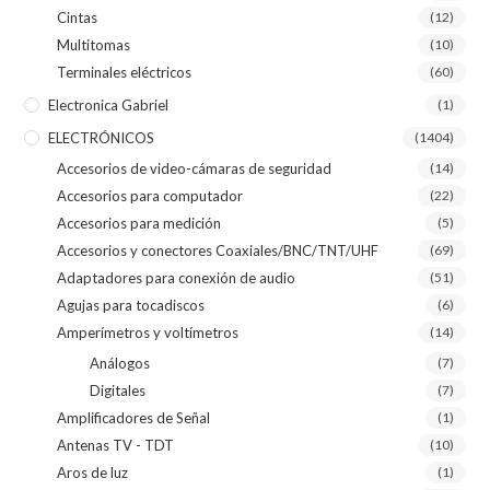
Cintas
(12)
Multitomas
(10)
Terminales eléctricos
(60)
Electronica Gabriel
(1)
ELECTRÓNICOS
(1404)
Accesorios de video-cámaras de seguridad
(14)
Accesorios para computador
(22)
Accesorios para medición
(5)
Accesorios y conectores Coaxiales/BNC/TNT/UHF
(69)
Adaptadores para conexión de audio
(51)
Agujas para tocadiscos
(6)
Amperímetros y voltímetros
(14)
Análogos
(7)
Digitales
(7)
Amplificadores de Señal
(1)
Antenas TV - TDT
(10)
Aros de luz
(1)