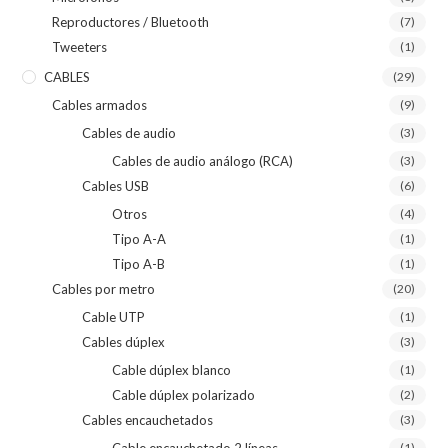
Reproductores / Bluetooth
(7)
Tweeters
(1)
CABLES
(29)
Cables armados
(9)
Cables de audio
(3)
Cables de audio análogo (RCA)
(3)
Cables USB
(6)
Otros
(4)
Tipo A-A
(1)
Tipo A-B
(1)
Cables por metro
(20)
Cable UTP
(1)
Cables dúplex
(3)
Cable dúplex blanco
(1)
Cable dúplex polarizado
(2)
Cables encauchetados
(3)
Cable encauchetado 2 líneas
(1)