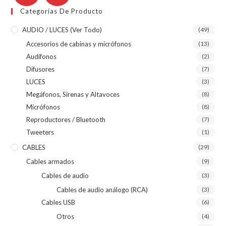
Categorías De Producto
AUDIO / LUCES (ver Todo)
(49)
Accesorios de cabinas y micrófonos
(13)
Audífonos
(2)
Difusores
(7)
LUCES
(3)
Megáfonos, Sirenas y Altavoces
(8)
Micrófonos
(8)
Reproductores / Bluetooth
(7)
Tweeters
(1)
CABLES
(29)
Cables armados
(9)
Cables de audio
(3)
Cables de audio análogo (RCA)
(3)
Cables USB
(6)
Otros
(4)