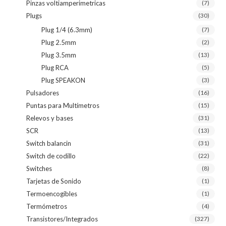
Pinzas voltiamperimetricas
(7)
Plugs
(30)
Plug 1/4 (6.3mm)
(7)
Plug 2.5mm
(2)
Plug 3.5mm
(13)
Plug RCA
(5)
Plug SPEAKON
(3)
Pulsadores
(16)
Puntas para Multímetros
(15)
Relevos y bases
(31)
SCR
(13)
Switch balancin
(31)
Switch de codillo
(22)
Switches
(8)
Tarjetas de Sonido
(1)
Termoencogibles
(1)
Termómetros
(4)
Transistores/Integrados
(327)