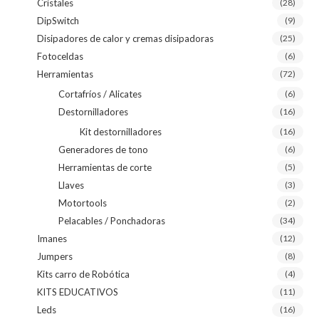
Cristales
(28)
DipSwitch
(9)
Disipadores de calor y cremas disipadoras
(25)
Fotoceldas
(6)
Herramientas
(72)
Cortafríos / Alicates
(6)
Destornilladores
(16)
Kit destornilladores
(16)
Generadores de tono
(6)
Herramientas de corte
(5)
Llaves
(3)
Motortools
(2)
Pelacables / Ponchadoras
(34)
Imanes
(12)
Jumpers
(8)
Kits carro de Robótica
(4)
KITS EDUCATIVOS
(11)
Leds
(16)