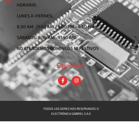
HORARIO:
LUNES A VIERNES:
8:30 AM -11:50 AM / 1:00 PM - 4:50 PM
SÁBADOS: 8:30 AM - 11:50 AM.
NO ATENDEMOS DOMINGOS NI FESTIVOS
Síguenos
TODOS LOS DERECHOS RESERVADOS ©
ELECTRÓNICA GABRIEL S.A.S