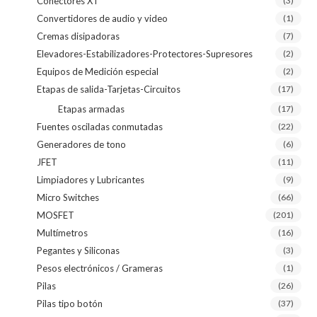
Conectores XT
(3)
Convertidores de audio y video
(1)
Cremas disipadoras
(7)
Elevadores-Estabilizadores-Protectores-Supresores
(2)
Equipos de Medición especial
(2)
Etapas de salida-Tarjetas-Circuitos
(17)
Etapas armadas
(17)
Fuentes osciladas conmutadas
(22)
Generadores de tono
(6)
JFET
(11)
Limpiadores y Lubricantes
(9)
Micro Switches
(66)
MOSFET
(201)
Multímetros
(16)
Pegantes y Siliconas
(3)
Pesos electrónicos / Grameras
(1)
Pilas
(26)
Pilas tipo botón
(37)