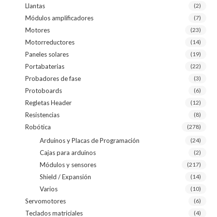
Llantas
(2)
Módulos amplificadores
(7)
Motores
(23)
Motorreductores
(14)
Paneles solares
(19)
Portabaterias
(22)
Probadores de fase
(3)
Protoboards
(6)
Regletas Header
(12)
Resistencias
(8)
Robótica
(278)
Arduinos y Placas de Programación
(24)
Cajas para arduinos
(2)
Módulos y sensores
(217)
Shield / Expansión
(14)
Varios
(10)
Servomotores
(6)
Teclados matriciales
(4)