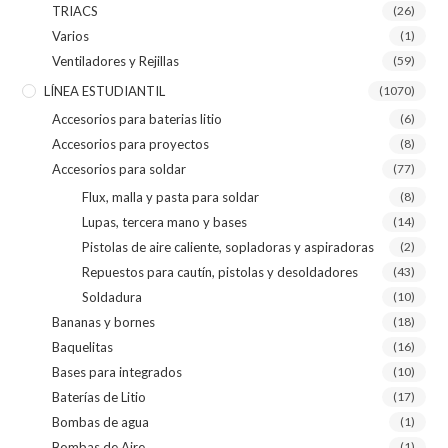
TRIACS
(26)
Varios
(1)
Ventiladores y Rejillas
(59)
LÍNEA ESTUDIANTIL
(1070)
Accesorios para baterias litio
(6)
Accesorios para proyectos
(8)
Accesorios para soldar
(77)
Flux, malla y pasta para soldar
(8)
Lupas, tercera mano y bases
(14)
Pistolas de aire caliente, sopladoras y aspiradoras
(2)
Repuestos para cautín, pistolas y desoldadores
(43)
Soldadura
(10)
Bananas y bornes
(18)
Baquelitas
(16)
Bases para integrados
(10)
Baterías de Litio
(17)
Bombas de agua
(1)
Bombas de Aire
(1)