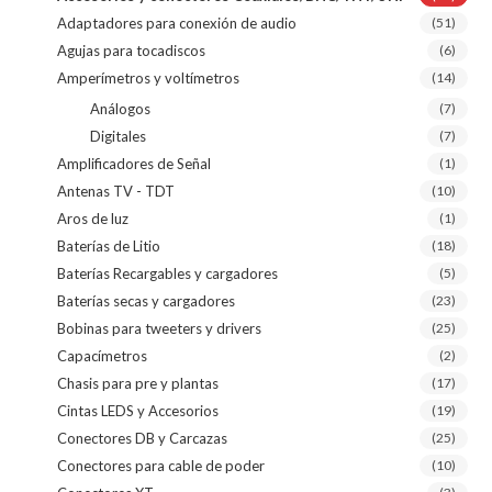
Adaptadores para conexión de audio
(51)
Agujas para tocadiscos
(6)
Amperímetros y voltímetros
(14)
Análogos
(7)
Digitales
(7)
Amplificadores de Señal
(1)
Antenas TV - TDT
(10)
Aros de luz
(1)
Baterías de Litio
(18)
Baterías Recargables y cargadores
(5)
Baterías secas y cargadores
(23)
Bobinas para tweeters y drivers
(25)
Capacímetros
(2)
Chasis para pre y plantas
(17)
Cintas LEDS y Accesorios
(19)
Conectores DB y Carcazas
(25)
Conectores para cable de poder
(10)