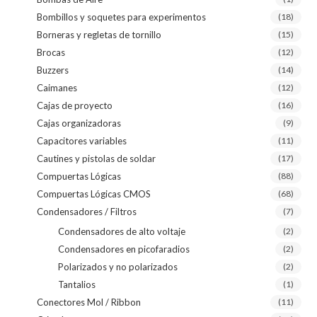
Bombillos y soquetes para experimentos
(18)
Borneras y regletas de tornillo
(15)
Brocas
(12)
Buzzers
(14)
Caimanes
(12)
Cajas de proyecto
(16)
Cajas organizadoras
(9)
Capacitores variables
(11)
Cautines y pistolas de soldar
(17)
Compuertas Lógicas
(88)
Compuertas Lógicas CMOS
(68)
Condensadores / Filtros
(7)
Condensadores de alto voltaje
(2)
Condensadores en picofaradios
(2)
Polarizados y no polarizados
(2)
Tantalios
(1)
Conectores Mol / Ribbon
(11)