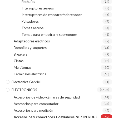
Enchufes
(14)
Interruptores aéreos
(5)
Interruptores de empotrar/sobreponer
(8)
Pulsadores
(3)
Tomas aéreos
(4)
Tomas para empotrar y sobreponer
(6)
Adaptadores eléctricos
(9)
Bombillos y soquetes
(13)
Breakers
(9)
Cintas
(12)
Multitomas
(10)
Terminales eléctricos
(60)
Electronica Gabriel
(1)
ELECTRÓNICOS
(1404)
Accesorios de video-cámaras de seguridad
(14)
Accesorios para computador
(22)
Accesorios para medición
(5)
Accesorios y conectores Coaxiales/BNC/TNT/UHF
(69)