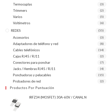
Termocuplas
(3)
Trimmers
(2)
Varios
(5)
Voltímetros
(6)
REDES
(55)
Accesorios
(3)
Adaptadores de teléfono y red
(8)
Cables telefónicos
(14)
Cajas RJ45 / RJ11
(2)
Conectores para ponchar
(7)
Jacks / Hembras RJ45 / RJ11
(4)
Ponchadoras y pelacables
(15)
Probadores de red
(2)
Productos Por Puntuación
IRFZ34 (MOSFET) 30A-60V / CANAL N