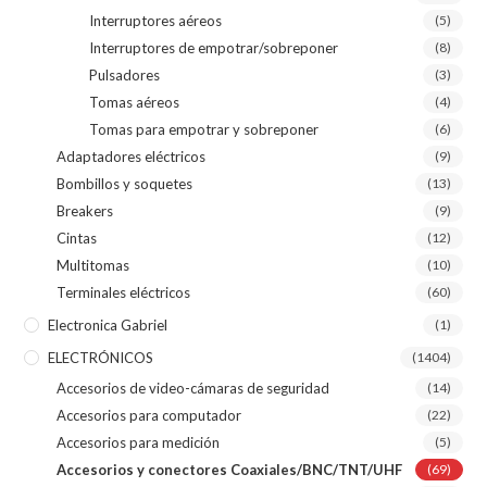
Interruptores aéreos
(5)
Interruptores de empotrar/sobreponer
(8)
Pulsadores
(3)
Tomas aéreos
(4)
Tomas para empotrar y sobreponer
(6)
Adaptadores eléctricos
(9)
Bombillos y soquetes
(13)
Breakers
(9)
Cintas
(12)
Multitomas
(10)
Terminales eléctricos
(60)
Electronica Gabriel
(1)
ELECTRÓNICOS
(1404)
Accesorios de video-cámaras de seguridad
(14)
Accesorios para computador
(22)
Accesorios para medición
(5)
Accesorios y conectores Coaxiales/BNC/TNT/UHF
(69)