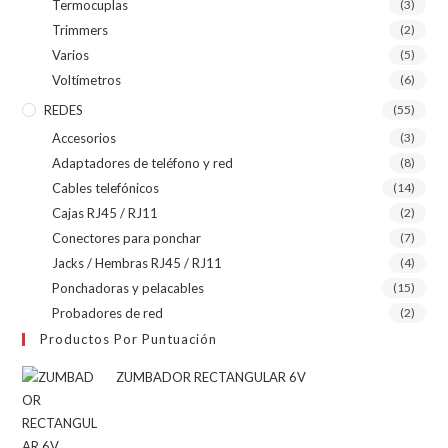
Termocuplas
(3)
Trimmers
(2)
Varios
(5)
Voltímetros
(6)
REDES
(55)
Accesorios
(3)
Adaptadores de teléfono y red
(8)
Cables telefónicos
(14)
Cajas RJ45 / RJ11
(2)
Conectores para ponchar
(7)
Jacks / Hembras RJ45 / RJ11
(4)
Ponchadoras y pelacables
(15)
Probadores de red
(2)
Productos Por Puntuación
ZUMBADOR RECTANGULAR 6V