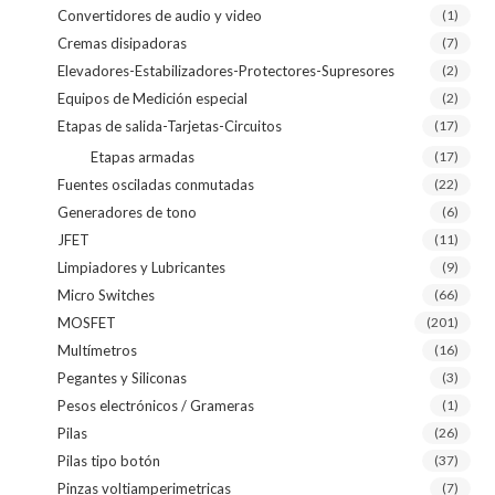
Convertidores de audio y video
(1)
Cremas disipadoras
(7)
Elevadores-Estabilizadores-Protectores-Supresores
(2)
Equipos de Medición especial
(2)
Etapas de salida-Tarjetas-Circuitos
(17)
Etapas armadas
(17)
Fuentes osciladas conmutadas
(22)
Generadores de tono
(6)
JFET
(11)
Limpiadores y Lubricantes
(9)
Micro Switches
(66)
MOSFET
(201)
Multímetros
(16)
Pegantes y Siliconas
(3)
Pesos electrónicos / Grameras
(1)
Pilas
(26)
Pilas tipo botón
(37)
Pinzas voltiamperimetricas
(7)