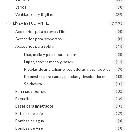
Varios
(1)
Ventiladores y Rejillas
(59)
LÍNEA ESTUDIANTIL
(1070)
Accesorios para baterias litio
(6)
Accesorios para proyectos
(8)
Accesorios para soldar
(77)
Flux, malla y pasta para soldar
(8)
Lupas, tercera mano y bases
(14)
Pistolas de aire caliente, sopladoras y aspiradoras
(2)
Repuestos para cautín, pistolas y desoldadores
(43)
Soldadura
(10)
Bananas y bornes
(18)
Baquelitas
(16)
Bases para integrados
(10)
Baterías de Litio
(17)
Bombas de agua
(1)
Bombas de Aire
(1)