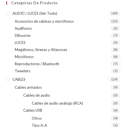
Categorías De Producto
AUDIO / LUCES (ver Todo)
(49)
Accesorios de cabinas y micrófonos
(13)
Audífonos
(2)
Difusores
(7)
LUCES
(3)
Megáfonos, Sirenas y Altavoces
(8)
Micrófonos
(8)
Reproductores / Bluetooth
(7)
Tweeters
(1)
CABLES
(29)
Cables armados
(9)
Cables de audio
(3)
Cables de audio análogo (RCA)
(3)
Cables USB
(6)
Otros
(4)
Tipo A-A
(1)