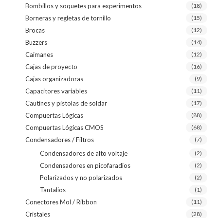
Bombillos y soquetes para experimentos
(18)
Borneras y regletas de tornillo
(15)
Brocas
(12)
Buzzers
(14)
Caimanes
(12)
Cajas de proyecto
(16)
Cajas organizadoras
(9)
Capacitores variables
(11)
Cautines y pistolas de soldar
(17)
Compuertas Lógicas
(88)
Compuertas Lógicas CMOS
(68)
Condensadores / Filtros
(7)
Condensadores de alto voltaje
(2)
Condensadores en picofaradios
(2)
Polarizados y no polarizados
(2)
Tantalios
(1)
Conectores Mol / Ribbon
(11)
Cristales
(28)