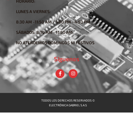
HORARIO:
LUNES A VIERNES:
8:30 AM -11:50 AM / 1:00 PM - 4:50 PM
SÁBADOS: 8:30 AM - 11:50 AM.
NO ATENDEMOS DOMINGOS NI FESTIVOS
Síguenos
TODOS LOS DERECHOS RESERVADOS ©
ELECTRÓNICA GABRIEL S.A.S