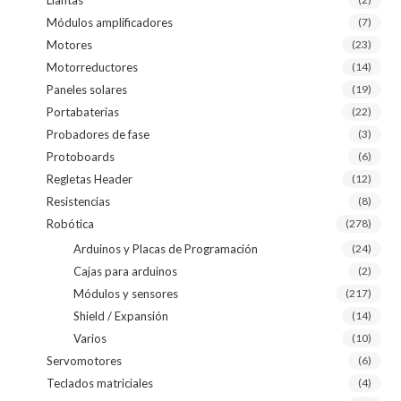
Módulos amplificadores
(7)
Motores
(23)
Motorreductores
(14)
Paneles solares
(19)
Portabaterias
(22)
Probadores de fase
(3)
Protoboards
(6)
Regletas Header
(12)
Resistencias
(8)
Robótica
(278)
Arduinos y Placas de Programación
(24)
Cajas para arduinos
(2)
Módulos y sensores
(217)
Shield / Expansión
(14)
Varios
(10)
Servomotores
(6)
Teclados matriciales
(4)