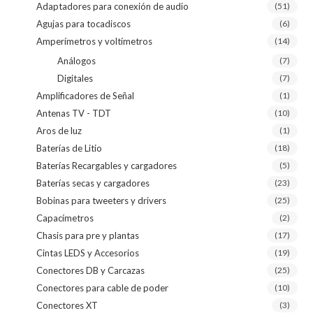
Adaptadores para conexión de audio
(51)
Agujas para tocadiscos
(6)
Amperímetros y voltímetros
(14)
Análogos
(7)
Digitales
(7)
Amplificadores de Señal
(1)
Antenas TV - TDT
(10)
Aros de luz
(1)
Baterías de Litio
(18)
Baterías Recargables y cargadores
(5)
Baterías secas y cargadores
(23)
Bobinas para tweeters y drivers
(25)
Capacímetros
(2)
Chasis para pre y plantas
(17)
Cintas LEDS y Accesorios
(19)
Conectores DB y Carcazas
(25)
Conectores para cable de poder
(10)
Conectores XT
(3)