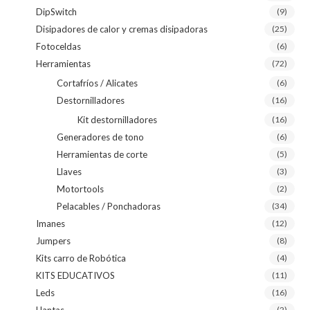
DipSwitch
(9)
Disipadores de calor y cremas disipadoras
(25)
Fotoceldas
(6)
Herramientas
(72)
Cortafríos / Alicates
(6)
Destornilladores
(16)
Kit destornilladores
(16)
Generadores de tono
(6)
Herramientas de corte
(5)
Llaves
(3)
Motortools
(2)
Pelacables / Ponchadoras
(34)
Imanes
(12)
Jumpers
(8)
Kits carro de Robótica
(4)
KITS EDUCATIVOS
(11)
Leds
(16)
Llantas
(2)