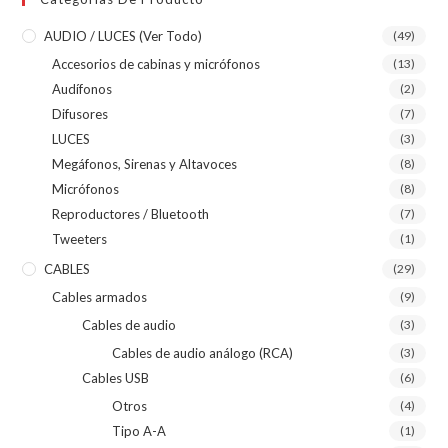
AUDIO / LUCES (ver Todo)
(49)
Accesorios de cabinas y micrófonos
(13)
Audífonos
(2)
Difusores
(7)
LUCES
(3)
Megáfonos, Sirenas y Altavoces
(8)
Micrófonos
(8)
Reproductores / Bluetooth
(7)
Tweeters
(1)
CABLES
(29)
Cables armados
(9)
Cables de audio
(3)
Cables de audio análogo (RCA)
(3)
Cables USB
(6)
Otros
(4)
Tipo A-A
(1)