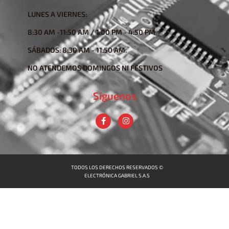
LUNES A VIERNES:
8:30 AM -11:50 AM / 1:00 PM - 4:50 PM
SÁBADOS: 8:30 AM - 11:50 AM.
NO ATENDEMOS DOMINGOS NI FESTIVOS
Síguenos
TODOS LOS DERECHOS RESERVADOS ©
ELECTRÓNICA GABRIEL S.A.S