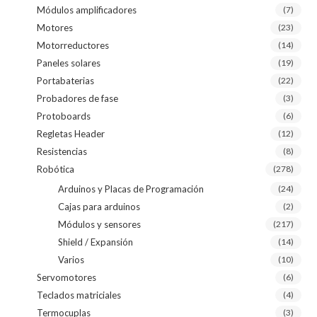
Módulos amplificadores
(7)
Motores
(23)
Motorreductores
(14)
Paneles solares
(19)
Portabaterias
(22)
Probadores de fase
(3)
Protoboards
(6)
Regletas Header
(12)
Resistencias
(8)
Robótica
(278)
Arduinos y Placas de Programación
(24)
Cajas para arduinos
(2)
Módulos y sensores
(217)
Shield / Expansión
(14)
Varios
(10)
Servomotores
(6)
Teclados matriciales
(4)
Termocuplas
(3)