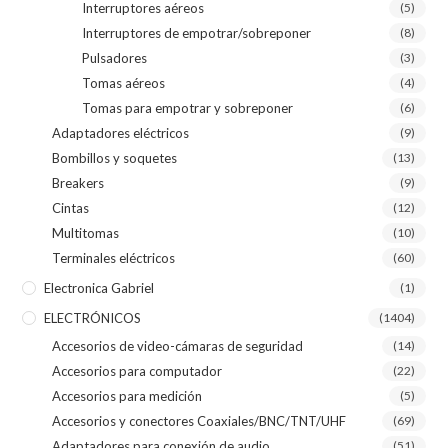
Interruptores aéreos
(5)
Interruptores de empotrar/sobreponer
(8)
Pulsadores
(3)
Tomas aéreos
(4)
Tomas para empotrar y sobreponer
(6)
Adaptadores eléctricos
(9)
Bombillos y soquetes
(13)
Breakers
(9)
Cintas
(12)
Multitomas
(10)
Terminales eléctricos
(60)
Electronica Gabriel
(1)
ELECTRÓNICOS
(1404)
Accesorios de video-cámaras de seguridad
(14)
Accesorios para computador
(22)
Accesorios para medición
(5)
Accesorios y conectores Coaxiales/BNC/TNT/UHF
(69)
Adaptadores para conexión de audio
(51)