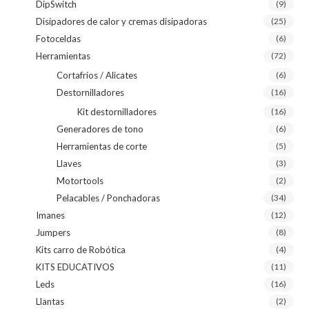
DipSwitch
(9)
Disipadores de calor y cremas disipadoras
(25)
Fotoceldas
(6)
Herramientas
(72)
Cortafríos / Alicates
(6)
Destornilladores
(16)
Kit destornilladores
(16)
Generadores de tono
(6)
Herramientas de corte
(5)
Llaves
(3)
Motortools
(2)
Pelacables / Ponchadoras
(34)
Imanes
(12)
Jumpers
(8)
Kits carro de Robótica
(4)
KITS EDUCATIVOS
(11)
Leds
(16)
Llantas
(2)