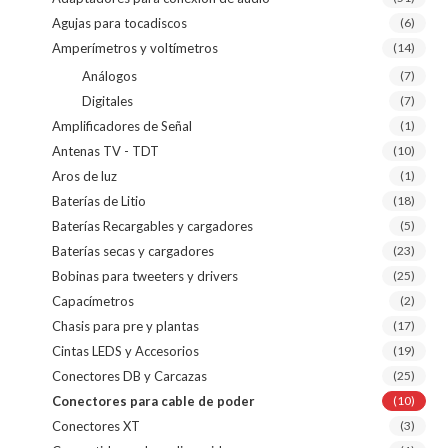
Agujas para tocadiscos
(6)
Amperímetros y voltímetros
(14)
Análogos
(7)
Digitales
(7)
Amplificadores de Señal
(1)
Antenas TV - TDT
(10)
Aros de luz
(1)
Baterías de Litio
(18)
Baterías Recargables y cargadores
(5)
Baterías secas y cargadores
(23)
Bobinas para tweeters y drivers
(25)
Capacímetros
(2)
Chasis para pre y plantas
(17)
Cintas LEDS y Accesorios
(19)
Conectores DB y Carcazas
(25)
Conectores para cable de poder
(10)
Conectores XT
(3)