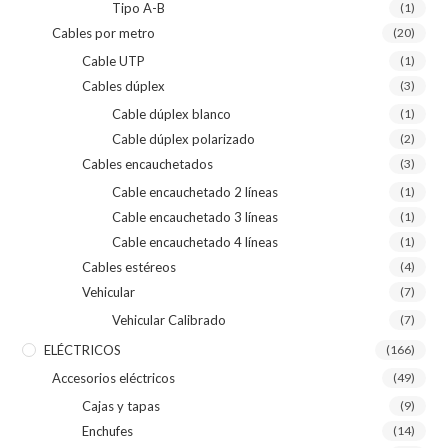
Tipo A-B
(1)
Cables por metro
(20)
Cable UTP
(1)
Cables dúplex
(3)
Cable dúplex blanco
(1)
Cable dúplex polarizado
(2)
Cables encauchetados
(3)
Cable encauchetado 2 líneas
(1)
Cable encauchetado 3 líneas
(1)
Cable encauchetado 4 líneas
(1)
Cables estéreos
(4)
Vehicular
(7)
Vehicular Calibrado
(7)
ELÉCTRICOS
(166)
Accesorios eléctricos
(49)
Cajas y tapas
(9)
Enchufes
(14)