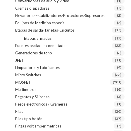
Convertidores de audio y video
(1)
Cremas disipadoras
(7)
Elevadores-Estabilizadores-Protectores-Supresores
(2)
Equipos de Medición especial
(2)
Etapas de salida-Tarjetas-Circuitos
(17)
Etapas armadas
(17)
Fuentes osciladas conmutadas
(22)
Generadores de tono
(6)
JFET
(11)
Limpiadores y Lubricantes
(9)
Micro Switches
(66)
MOSFET
(201)
Multímetros
(16)
Pegantes y Siliconas
(3)
Pesos electrónicos / Grameras
(1)
Pilas
(26)
Pilas tipo botón
(37)
Pinzas voltiamperimetricas
(7)