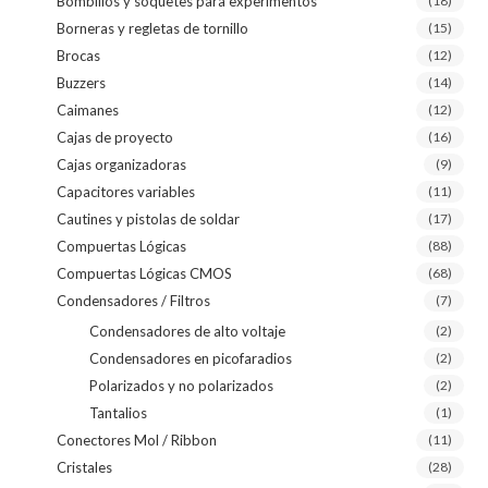
Bombillos y soquetes para experimentos
(18)
Borneras y regletas de tornillo
(15)
Brocas
(12)
Buzzers
(14)
Caimanes
(12)
Cajas de proyecto
(16)
Cajas organizadoras
(9)
Capacitores variables
(11)
Cautines y pistolas de soldar
(17)
Compuertas Lógicas
(88)
Compuertas Lógicas CMOS
(68)
Condensadores / Filtros
(7)
Condensadores de alto voltaje
(2)
Condensadores en picofaradios
(2)
Polarizados y no polarizados
(2)
Tantalios
(1)
Conectores Mol / Ribbon
(11)
Cristales
(28)