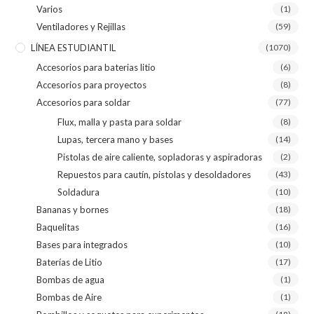
Varios
(1)
Ventiladores y Rejillas
(59)
LÍNEA ESTUDIANTIL
(1070)
Accesorios para baterias litio
(6)
Accesorios para proyectos
(8)
Accesorios para soldar
(77)
Flux, malla y pasta para soldar
(8)
Lupas, tercera mano y bases
(14)
Pistolas de aire caliente, sopladoras y aspiradoras
(2)
Repuestos para cautín, pistolas y desoldadores
(43)
Soldadura
(10)
Bananas y bornes
(18)
Baquelitas
(16)
Bases para integrados
(10)
Baterías de Litio
(17)
Bombas de agua
(1)
Bombas de Aire
(1)