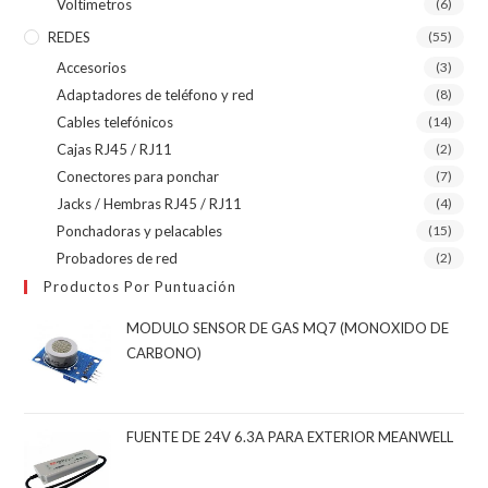
Voltímetros
(6)
REDES
(55)
Accesorios
(3)
Adaptadores de teléfono y red
(8)
Cables telefónicos
(14)
Cajas RJ45 / RJ11
(2)
Conectores para ponchar
(7)
Jacks / Hembras RJ45 / RJ11
(4)
Ponchadoras y pelacables
(15)
Probadores de red
(2)
Productos Por Puntuación
MODULO SENSOR DE GAS MQ7 (MONOXIDO DE
CARBONO)
FUENTE DE 24V 6.3A PARA EXTERIOR MEANWELL