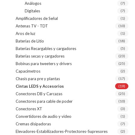
Análogos
(7)
Digitales
(7)
Amplificadores de Señal
(1)
Antenas TV - TDT
(10)
Aros de luz
(1)
Baterías de Litio
(18)
Baterías Recargables y cargadores
(5)
Baterías secas y cargadores
(23)
Bobinas para tweeters y drivers
(25)
Capacímetros
(2)
Chasis para pre y plantas
(17)
Cintas LEDS y Accesorios
(19)
Conectores DB y Carcazas
(25)
Conectores para cable de poder
(10)
Conectores XT
(3)
Convertidores de audio y video
(1)
Cremas disipadoras
(7)
Elevadores-Estabilizadores-Protectores-Supresores
(2)