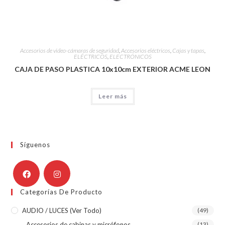
Accesorios de video-cámaras de seguridad
,
Accesorios eléctricos
,
Cajas y tapas
,
ELÉCTRICOS
,
ELECTRÓNICOS
CAJA DE PASO PLASTICA 10x10cm EXTERIOR ACME LEON
Leer más
Síguenos
Categorías De Producto
AUDIO / LUCES (ver Todo)
(49)
Accesorios de cabinas y micrófonos
(13)