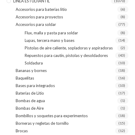
LÍNEA ESTUDIANTIL
(1070)
Accesorios para baterias litio
(6)
Accesorios para proyectos
(8)
Accesorios para soldar
(77)
Flux, malla y pasta para soldar
(8)
Lupas, tercera mano y bases
(14)
Pistolas de aire caliente, sopladoras y aspiradoras
(2)
Repuestos para cautín, pistolas y desoldadores
(43)
Soldadura
(10)
Bananas y bornes
(18)
Baquelitas
(16)
Bases para integrados
(10)
Baterías de Litio
(17)
Bombas de agua
(1)
Bombas de Aire
(1)
Bombillos y soquetes para experimentos
(18)
Borneras y regletas de tornillo
(15)
Brocas
(12)