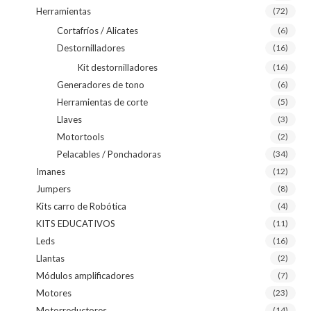
Herramientas
(72)
Cortafríos / Alicates
(6)
Destornilladores
(16)
Kit destornilladores
(16)
Generadores de tono
(6)
Herramientas de corte
(5)
Llaves
(3)
Motortools
(2)
Pelacables / Ponchadoras
(34)
Imanes
(12)
Jumpers
(8)
Kits carro de Robótica
(4)
KITS EDUCATIVOS
(11)
Leds
(16)
Llantas
(2)
Módulos amplificadores
(7)
Motores
(23)
Motorreductores
(14)