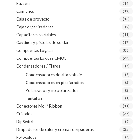
Buzzers
(14)
Caimanes
(12)
Cajas de proyecto
(16)
Cajas organizadoras
(9)
Capacitores variables
(11)
Cautines y pistolas de soldar
(17)
Compuertas Lógicas
(88)
Compuertas Lógicas CMOS
(68)
Condensadores / Filtros
(7)
Condensadores de alto voltaje
(2)
Condensadores en picofaradios
(2)
Polarizados y no polarizados
(2)
Tantalios
(1)
Conectores Mol / Ribbon
(11)
Cristales
(28)
DipSwitch
(9)
Disipadores de calor y cremas disipadoras
(25)
Fotoceldas
(6)