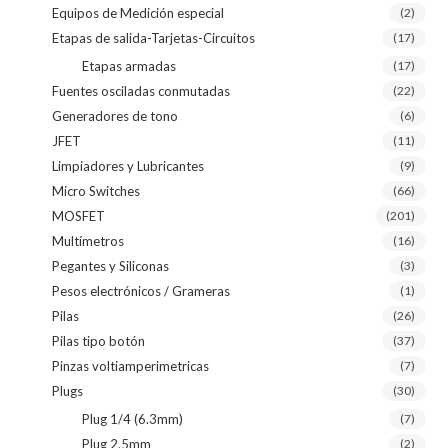
Equipos de Medición especial
(2)
Etapas de salida-Tarjetas-Circuitos
(17)
Etapas armadas
(17)
Fuentes osciladas conmutadas
(22)
Generadores de tono
(6)
JFET
(11)
Limpiadores y Lubricantes
(9)
Micro Switches
(66)
MOSFET
(201)
Multímetros
(16)
Pegantes y Siliconas
(3)
Pesos electrónicos / Grameras
(1)
Pilas
(26)
Pilas tipo botón
(37)
Pinzas voltiamperimetricas
(7)
Plugs
(30)
Plug 1/4 (6.3mm)
(7)
Plug 2.5mm
(2)