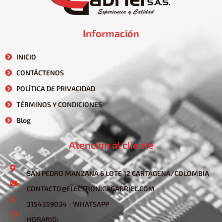
Información
INICIO
CONTÁCTENOS
POLÍTICA DE PRIVACIDAD
TÉRMINOS Y CONDICIONES
Blog
Atención al cliente
SAN PEDRO MANZANA 6 LOTE 12 CARTAGENA/COLOMBIA
CONTACTO@ELECTRONICAGABRIEL.COM
3154359034 - WHATSAPP
HORARIO: