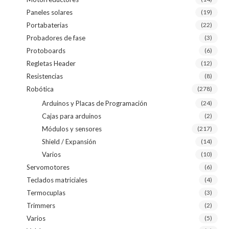
Paneles solares
(19)
Portabaterias
(22)
Probadores de fase
(3)
Protoboards
(6)
Regletas Header
(12)
Resistencias
(8)
Robótica
(278)
Arduinos y Placas de Programación
(24)
Cajas para arduinos
(2)
Módulos y sensores
(217)
Shield / Expansión
(14)
Varios
(10)
Servomotores
(6)
Teclados matriciales
(4)
Termocuplas
(3)
Trimmers
(2)
Varios
(5)