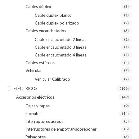
Cables dúplex
(3)
Cable dúplex blanco
(1)
Cable dúplex polarizado
(2)
Cables encauchetados
(3)
Cable encauchetado 2 líneas
(1)
Cable encauchetado 3 líneas
(1)
Cable encauchetado 4 líneas
(1)
Cables estéreos
(4)
Vehicular
(7)
Vehicular Calibrado
(7)
ELÉCTRICOS
(166)
Accesorios eléctricos
(49)
Cajas y tapas
(9)
Enchufes
(14)
Interruptores aéreos
(5)
Interruptores de empotrar/sobreponer
(8)
Pulsadores
(3)