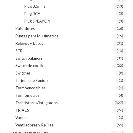
Plug 3.5mm
(13)
Plug RCA
(5)
Plug SPEAKON
(3)
Pulsadores
(16)
Puntas para Multímetros
(15)
Relevos y bases
(31)
SCR
(13)
Switch balancin
(31)
Switch de codillo
(22)
Switches
(8)
Tarjetas de Sonido
(1)
Termoencogibles
(1)
Termómetros
(4)
Transistores/Integrados
(327)
TRIACS
(26)
Varios
(1)
Ventiladores y Rejillas
(59)