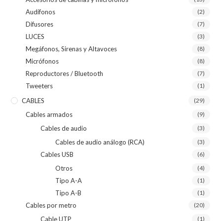
Audífonos
(2)
Difusores
(7)
LUCES
(3)
Megáfonos, Sirenas y Altavoces
(8)
Micrófonos
(8)
Reproductores / Bluetooth
(7)
Tweeters
(1)
CABLES
(29)
Cables armados
(9)
Cables de audio
(3)
Cables de audio análogo (RCA)
(3)
Cables USB
(6)
Otros
(4)
Tipo A-A
(1)
Tipo A-B
(1)
Cables por metro
(20)
Cable UTP
(1)