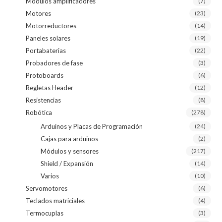
Módulos amplificadores
(7)
Motores
(23)
Motorreductores
(14)
Paneles solares
(19)
Portabaterias
(22)
Probadores de fase
(3)
Protoboards
(6)
Regletas Header
(12)
Resistencias
(8)
Robótica
(278)
Arduinos y Placas de Programación
(24)
Cajas para arduinos
(2)
Módulos y sensores
(217)
Shield / Expansión
(14)
Varios
(10)
Servomotores
(6)
Teclados matriciales
(4)
Termocuplas
(3)