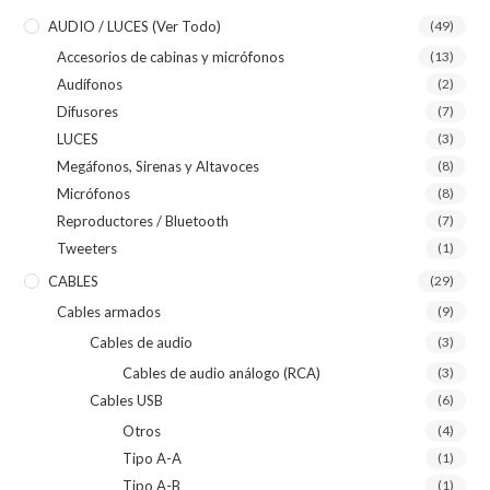
AUDIO / LUCES (ver Todo)
(49)
Accesorios de cabinas y micrófonos
(13)
Audífonos
(2)
Difusores
(7)
LUCES
(3)
Megáfonos, Sirenas y Altavoces
(8)
Micrófonos
(8)
Reproductores / Bluetooth
(7)
Tweeters
(1)
CABLES
(29)
Cables armados
(9)
Cables de audio
(3)
Cables de audio análogo (RCA)
(3)
Cables USB
(6)
Otros
(4)
Tipo A-A
(1)
Tipo A-B
(1)