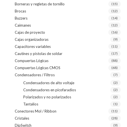
Borneras y regletas de tornillo
(15)
Brocas
(12)
Buzzers
(14)
Caimanes
(12)
Cajas de proyecto
(16)
Cajas organizadoras
(9)
Capacitores variables
(11)
Cautines y pistolas de soldar
(17)
Compuertas Lógicas
(88)
Compuertas Lógicas CMOS
(68)
Condensadores / Filtros
(7)
Condensadores de alto voltaje
(2)
Condensadores en picofaradios
(2)
Polarizados y no polarizados
(2)
Tantalios
(1)
Conectores Mol / Ribbon
(11)
Cristales
(28)
DipSwitch
(9)