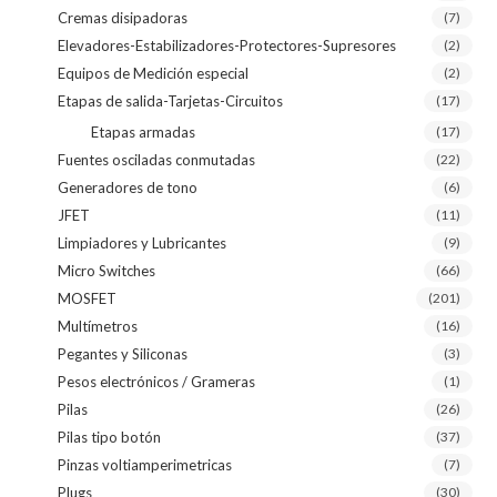
Cremas disipadoras
(7)
Elevadores-Estabilizadores-Protectores-Supresores
(2)
Equipos de Medición especial
(2)
Etapas de salida-Tarjetas-Circuitos
(17)
Etapas armadas
(17)
Fuentes osciladas conmutadas
(22)
Generadores de tono
(6)
JFET
(11)
Limpiadores y Lubricantes
(9)
Micro Switches
(66)
MOSFET
(201)
Multímetros
(16)
Pegantes y Siliconas
(3)
Pesos electrónicos / Grameras
(1)
Pilas
(26)
Pilas tipo botón
(37)
Pinzas voltiamperimetricas
(7)
Plugs
(30)