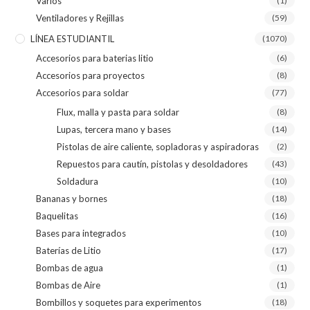
Varios
(1)
Ventiladores y Rejillas
(59)
LÍNEA ESTUDIANTIL
(1070)
Accesorios para baterias litio
(6)
Accesorios para proyectos
(8)
Accesorios para soldar
(77)
Flux, malla y pasta para soldar
(8)
Lupas, tercera mano y bases
(14)
Pistolas de aire caliente, sopladoras y aspiradoras
(2)
Repuestos para cautín, pistolas y desoldadores
(43)
Soldadura
(10)
Bananas y bornes
(18)
Baquelitas
(16)
Bases para integrados
(10)
Baterías de Litio
(17)
Bombas de agua
(1)
Bombas de Aire
(1)
Bombillos y soquetes para experimentos
(18)