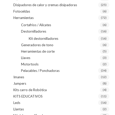
Disipadores de calor y cremas disipadoras
(25)
Fotoceldas
(6)
Herramientas
(72)
Cortafríos / Alicates
(6)
Destornilladores
(16)
Kit destornilladores
(16)
Generadores de tono
(6)
Herramientas de corte
(5)
Llaves
(3)
Motortools
(2)
Pelacables / Ponchadoras
(34)
Imanes
(12)
Jumpers
(8)
Kits carro de Robótica
(4)
KITS EDUCATIVOS
(11)
Leds
(16)
Llantas
(2)