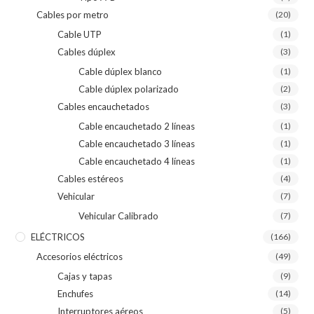
Cables por metro
(20)
Cable UTP
(1)
Cables dúplex
(3)
Cable dúplex blanco
(1)
Cable dúplex polarizado
(2)
Cables encauchetados
(3)
Cable encauchetado 2 líneas
(1)
Cable encauchetado 3 líneas
(1)
Cable encauchetado 4 líneas
(1)
Cables estéreos
(4)
Vehicular
(7)
Vehicular Calibrado
(7)
ELÉCTRICOS
(166)
Accesorios eléctricos
(49)
Cajas y tapas
(9)
Enchufes
(14)
Interruptores aéreos
(5)