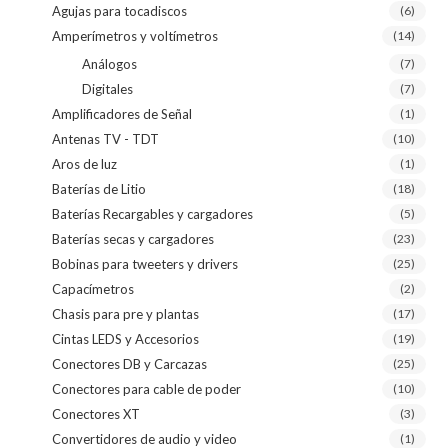
Agujas para tocadiscos
(6)
Amperímetros y voltímetros
(14)
Análogos
(7)
Digitales
(7)
Amplificadores de Señal
(1)
Antenas TV - TDT
(10)
Aros de luz
(1)
Baterías de Litio
(18)
Baterías Recargables y cargadores
(5)
Baterías secas y cargadores
(23)
Bobinas para tweeters y drivers
(25)
Capacímetros
(2)
Chasis para pre y plantas
(17)
Cintas LEDS y Accesorios
(19)
Conectores DB y Carcazas
(25)
Conectores para cable de poder
(10)
Conectores XT
(3)
Convertidores de audio y video
(1)