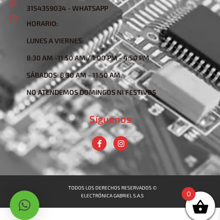
3154359034 - WHATSAPP
HORARIO:
LUNES A VIERNES:
8:30 AM -11:50 AM / 1:00 PM - 4:50 PM
SÁBADOS: 8:30 AM - 11:50 AM.
NO ATENDEMOS DOMINGOS NI FESTIVOS
Síguenos
TODOS LOS DERECHOS RESERVADOS ©
0
ELECTRÓNICA GABRIEL S.A.S