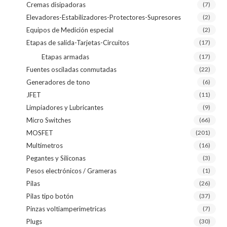
Cremas disipadoras
(7)
Elevadores-Estabilizadores-Protectores-Supresores
(2)
Equipos de Medición especial
(2)
Etapas de salida-Tarjetas-Circuitos
(17)
Etapas armadas
(17)
Fuentes osciladas conmutadas
(22)
Generadores de tono
(6)
JFET
(11)
Limpiadores y Lubricantes
(9)
Micro Switches
(66)
MOSFET
(201)
Multímetros
(16)
Pegantes y Siliconas
(3)
Pesos electrónicos / Grameras
(1)
Pilas
(26)
Pilas tipo botón
(37)
Pinzas voltiamperimetricas
(7)
Plugs
(30)