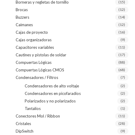
Borneras y regletas de tornillo
(15)
Brocas
(12)
Buzzers
(14)
Caimanes
(12)
Cajas de proyecto
(16)
Cajas organizadoras
(9)
Capacitores variables
(11)
Cautines y pistolas de soldar
(17)
Compuertas Lógicas
(88)
Compuertas Lógicas CMOS
(68)
Condensadores / Filtros
(7)
Condensadores de alto voltaje
(2)
Condensadores en picofaradios
(2)
Polarizados y no polarizados
(2)
Tantalios
(1)
Conectores Mol / Ribbon
(11)
Cristales
(28)
DipSwitch
(9)