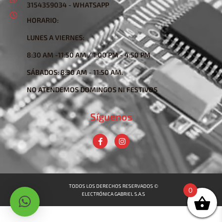
3154359034 - WHATSAPP
HORARIO:
LUNES A VIERNES:
8:30 AM -11:50 AM / 1:00 PM - 4:50 PM
SÁBADOS: 8:30 AM - 11:50 AM.
NO ATENDEMOS DOMINGOS NI FESTIVOS
Síguenos
TODOS LOS DERECHOS RESERVADOS ©
0
ELECTRÓNICA GABRIEL S.A.S