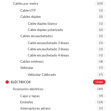
Cables por metro
(20)
Cable UTP
(1)
Cables dúplex
(3)
Cable dúplex blanco
(1)
Cable dúplex polarizado
(2)
Cables encauchetados
(3)
Cable encauchetado 2 líneas
(1)
Cable encauchetado 3 líneas
(1)
Cable encauchetado 4 líneas
(1)
Cables estéreos
(4)
Vehicular
(7)
Vehicular Calibrado
(7)
ELÉCTRICOS
(166)
Accesorios eléctricos
(49)
Cajas y tapas
(9)
Enchufes
(14)
Interruptores aéreos
(5)