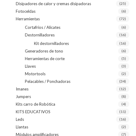
Disipadores de calor y cremas disipadoras
(25)
Fotoceldas
(6)
Herramientas
(72)
Cortafríos / Alicates
(6)
Destornilladores
(16)
Kit destornilladores
(16)
Generadores de tono
(6)
Herramientas de corte
(5)
Llaves
(3)
Motortools
(2)
Pelacables / Ponchadoras
(34)
Imanes
(12)
Jumpers
(8)
Kits carro de Robótica
(4)
KITS EDUCATIVOS
(11)
Leds
(16)
Llantas
(2)
Módulos amplificadores
(7)