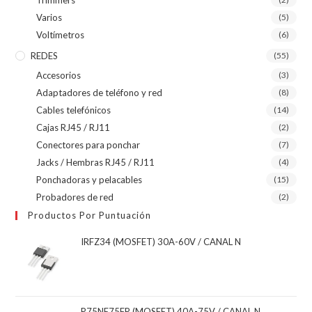
Varios
(5)
Voltímetros
(6)
REDES
(55)
Accesorios
(3)
Adaptadores de teléfono y red
(8)
Cables telefónicos
(14)
Cajas RJ45 / RJ11
(2)
Conectores para ponchar
(7)
Jacks / Hembras RJ45 / RJ11
(4)
Ponchadoras y pelacables
(15)
Probadores de red
(2)
Productos Por Puntuación
IRFZ34 (MOSFET) 30A-60V / CANAL N
P75NE75FP (MOSFET) 40A-75V / CANAL N