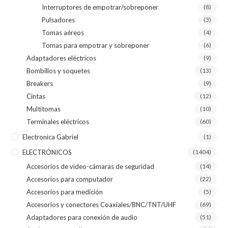
Interruptores de empotrar/sobreponer
(8)
Pulsadores
(3)
Tomas aéreos
(4)
Tomas para empotrar y sobreponer
(6)
Adaptadores eléctricos
(9)
Bombillos y soquetes
(13)
Breakers
(9)
Cintas
(12)
Multitomas
(10)
Terminales eléctricos
(60)
Electronica Gabriel
(1)
ELECTRÓNICOS
(1404)
Accesorios de video-cámaras de seguridad
(14)
Accesorios para computador
(22)
Accesorios para medición
(5)
Accesorios y conectores Coaxiales/BNC/TNT/UHF
(69)
Adaptadores para conexión de audio
(51)