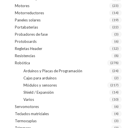
Motores
(23)
Motorreductores
(14)
Paneles solares
(19)
Portabaterias
(22)
Probadores de fase
(3)
Protoboards
(6)
Regletas Header
(12)
Resistencias
(8)
Robótica
(278)
Arduinos y Placas de Programación
(24)
Cajas para arduinos
(2)
Módulos y sensores
(217)
Shield / Expansión
(14)
Varios
(10)
Servomotores
(6)
Teclados matriciales
(4)
Termocuplas
(3)
Trimmers
(2)