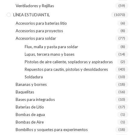
Ventiladores y Rejillas
(59)
LÍNEA ESTUDIANTIL
(1070)
Accesorios para baterias litio
(6)
Accesorios para proyectos
(8)
Accesorios para soldar
(77)
Flux, malla y pasta para soldar
(8)
Lupas, tercera mano y bases
(14)
Pistolas de aire caliente, sopladoras y aspiradoras
(2)
Repuestos para cautín, pistolas y desoldadores
(43)
Soldadura
(10)
Bananas y bornes
(18)
Baquelitas
(16)
Bases para integrados
(10)
Baterías de Litio
(17)
Bombas de agua
(1)
Bombas de Aire
(1)
Bombillos y soquetes para experimentos
(18)