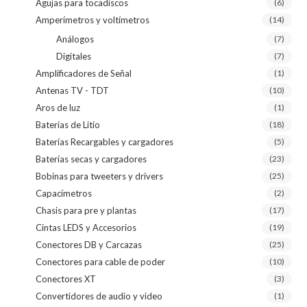
Agujas para tocadiscos
(6)
Amperímetros y voltímetros
(14)
Análogos
(7)
Digitales
(7)
Amplificadores de Señal
(1)
Antenas TV - TDT
(10)
Aros de luz
(1)
Baterías de Litio
(18)
Baterías Recargables y cargadores
(5)
Baterías secas y cargadores
(23)
Bobinas para tweeters y drivers
(25)
Capacímetros
(2)
Chasis para pre y plantas
(17)
Cintas LEDS y Accesorios
(19)
Conectores DB y Carcazas
(25)
Conectores para cable de poder
(10)
Conectores XT
(3)
Convertidores de audio y video
(1)