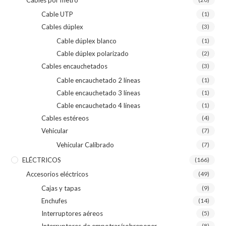
Cable UTP
(1)
Cables dúplex
(3)
Cable dúplex blanco
(1)
Cable dúplex polarizado
(2)
Cables encauchetados
(3)
Cable encauchetado 2 líneas
(1)
Cable encauchetado 3 líneas
(1)
Cable encauchetado 4 líneas
(1)
Cables estéreos
(4)
Vehicular
(7)
Vehicular Calibrado
(7)
ELÉCTRICOS
(166)
Accesorios eléctricos
(49)
Cajas y tapas
(9)
Enchufes
(14)
Interruptores aéreos
(5)
Interruptores de empotrar/sobreponer
(8)