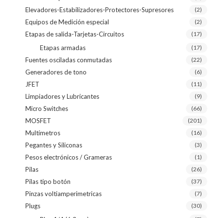
Elevadores-Estabilizadores-Protectores-Supresores
(2)
Equipos de Medición especial
(2)
Etapas de salida-Tarjetas-Circuitos
(17)
Etapas armadas
(17)
Fuentes osciladas conmutadas
(22)
Generadores de tono
(6)
JFET
(11)
Limpiadores y Lubricantes
(9)
Micro Switches
(66)
MOSFET
(201)
Multímetros
(16)
Pegantes y Siliconas
(3)
Pesos electrónicos / Grameras
(1)
Pilas
(26)
Pilas tipo botón
(37)
Pinzas voltiamperimetricas
(7)
Plugs
(30)