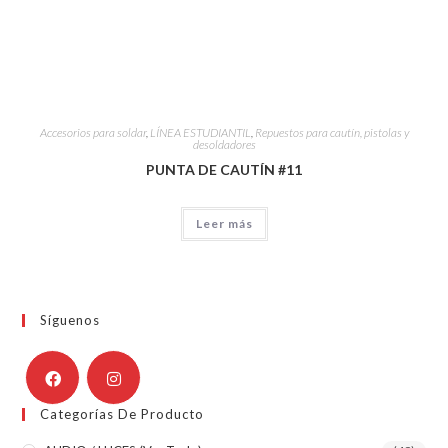
Accesorios para soldar
,
LÍNEA ESTUDIANTIL
,
Repuestos para cautín, pistolas y
desoldadores
PUNTA DE CAUTÍN #11
Leer más
Síguenos
Categorías De Producto