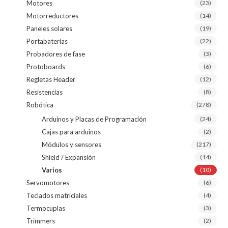
Motores
(23)
Motorreductores
(14)
Paneles solares
(19)
Portabaterias
(22)
Probadores de fase
(3)
Protoboards
(6)
Regletas Header
(12)
Resistencias
(8)
Robótica
(278)
Arduinos y Placas de Programación
(24)
Cajas para arduinos
(2)
Módulos y sensores
(217)
Shield / Expansión
(14)
Varios
(10)
Servomotores
(6)
Teclados matriciales
(4)
Termocuplas
(3)
Trimmers
(2)