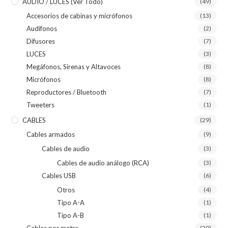
AUDIO / LUCES (ver Todo)
(49)
Accesorios de cabinas y micrófonos
(13)
Audífonos
(2)
Difusores
(7)
LUCES
(3)
Megáfonos, Sirenas y Altavoces
(8)
Micrófonos
(8)
Reproductores / Bluetooth
(7)
Tweeters
(1)
CABLES
(29)
Cables armados
(9)
Cables de audio
(3)
Cables de audio análogo (RCA)
(3)
Cables USB
(6)
Otros
(4)
Tipo A-A
(1)
Tipo A-B
(1)
Cables por metro
(20)