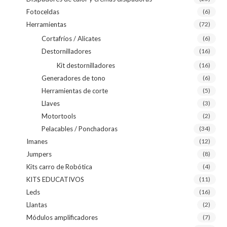
Fotoceldas
(6)
Herramientas
(72)
Cortafríos / Alicates
(6)
Destornilladores
(16)
Kit destornilladores
(16)
Generadores de tono
(6)
Herramientas de corte
(5)
Llaves
(3)
Motortools
(2)
Pelacables / Ponchadoras
(34)
Imanes
(12)
Jumpers
(8)
Kits carro de Robótica
(4)
KITS EDUCATIVOS
(11)
Leds
(16)
Llantas
(2)
Módulos amplificadores
(7)