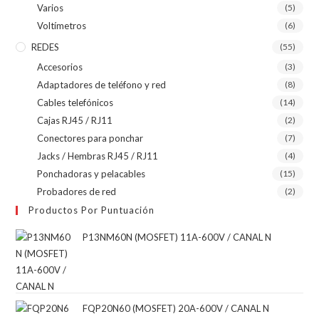
Varios
(5)
Voltímetros
(6)
REDES
(55)
Accesorios
(3)
Adaptadores de teléfono y red
(8)
Cables telefónicos
(14)
Cajas RJ45 / RJ11
(2)
Conectores para ponchar
(7)
Jacks / Hembras RJ45 / RJ11
(4)
Ponchadoras y pelacables
(15)
Probadores de red
(2)
Productos Por Puntuación
P13NM60N (MOSFET) 11A-600V / CANAL N
FQP20N60 (MOSFET) 20A-600V / CANAL N