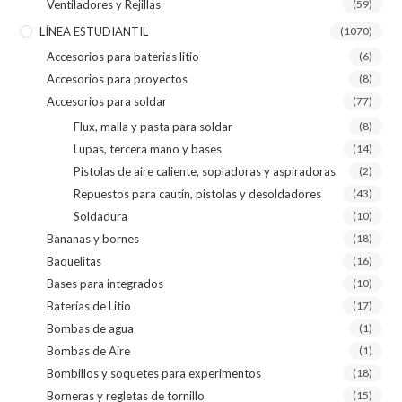
Ventiladores y Rejillas
(59)
LÍNEA ESTUDIANTIL
(1070)
Accesorios para baterias litio
(6)
Accesorios para proyectos
(8)
Accesorios para soldar
(77)
Flux, malla y pasta para soldar
(8)
Lupas, tercera mano y bases
(14)
Pistolas de aire caliente, sopladoras y aspiradoras
(2)
Repuestos para cautín, pistolas y desoldadores
(43)
Soldadura
(10)
Bananas y bornes
(18)
Baquelitas
(16)
Bases para integrados
(10)
Baterías de Litio
(17)
Bombas de agua
(1)
Bombas de Aire
(1)
Bombillos y soquetes para experimentos
(18)
Borneras y regletas de tornillo
(15)