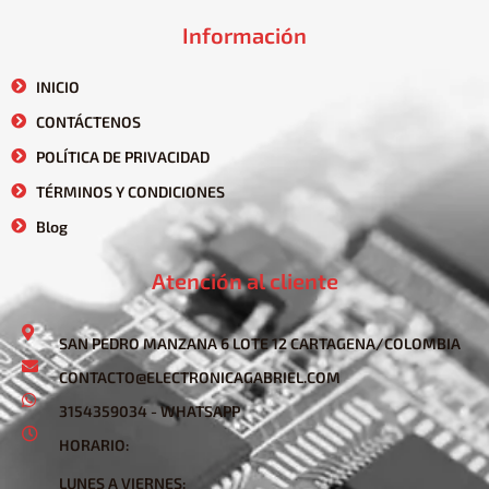
Información
INICIO
CONTÁCTENOS
POLÍTICA DE PRIVACIDAD
TÉRMINOS Y CONDICIONES
Blog
Atención al cliente
SAN PEDRO MANZANA 6 LOTE 12 CARTAGENA/COLOMBIA
CONTACTO@ELECTRONICAGABRIEL.COM
3154359034 - WHATSAPP
HORARIO:
LUNES A VIERNES: