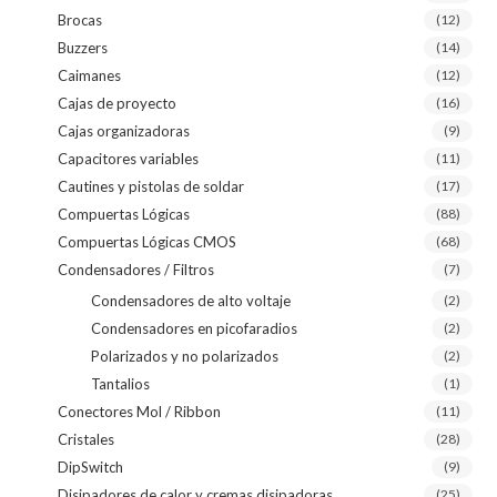
Brocas
(12)
Buzzers
(14)
Caimanes
(12)
Cajas de proyecto
(16)
Cajas organizadoras
(9)
Capacitores variables
(11)
Cautines y pistolas de soldar
(17)
Compuertas Lógicas
(88)
Compuertas Lógicas CMOS
(68)
Condensadores / Filtros
(7)
Condensadores de alto voltaje
(2)
Condensadores en picofaradios
(2)
Polarizados y no polarizados
(2)
Tantalios
(1)
Conectores Mol / Ribbon
(11)
Cristales
(28)
DipSwitch
(9)
Disipadores de calor y cremas disipadoras
(25)