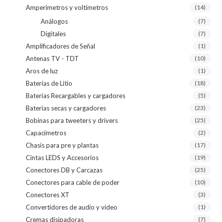
Amperímetros y voltímetros
(14)
Análogos
(7)
Digitales
(7)
Amplificadores de Señal
(1)
Antenas TV - TDT
(10)
Aros de luz
(1)
Baterías de Litio
(18)
Baterías Recargables y cargadores
(5)
Baterías secas y cargadores
(23)
Bobinas para tweeters y drivers
(25)
Capacímetros
(2)
Chasis para pre y plantas
(17)
Cintas LEDS y Accesorios
(19)
Conectores DB y Carcazas
(25)
Conectores para cable de poder
(10)
Conectores XT
(3)
Convertidores de audio y video
(1)
Cremas disipadoras
(7)