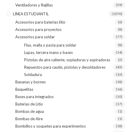
Ventiladores y Rejillas
(59)
LÍNEA ESTUDIANTIL
(1070)
Accesorios para baterias litio
(6)
Accesorios para proyectos
(8)
Accesorios para soldar
(77)
Flux, malla y pasta para soldar
(8)
Lupas, tercera mano y bases
(14)
Pistolas de aire caliente, sopladoras y aspiradoras
(2)
Repuestos para cautín, pistolas y desoldadores
(43)
Soldadura
(10)
Bananas y bornes
(18)
Baquelitas
(16)
Bases para integrados
(10)
Baterías de Litio
(17)
Bombas de agua
(1)
Bombas de Aire
(1)
Bombillos y soquetes para experimentos
(18)