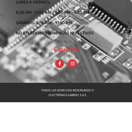
LUNES A VIERNES:
8:30 AM -11:50 AM / 1:00 PM - 4:50 PM
SÁBADOS: 8:30 AM - 11:50 AM.
NO ATENDEMOS DOMINGOS NI FESTIVOS
Síguenos
TODOS LOS DERECHOS RESERVADOS ©
ELECTRÓNICA GABRIEL S.A.S