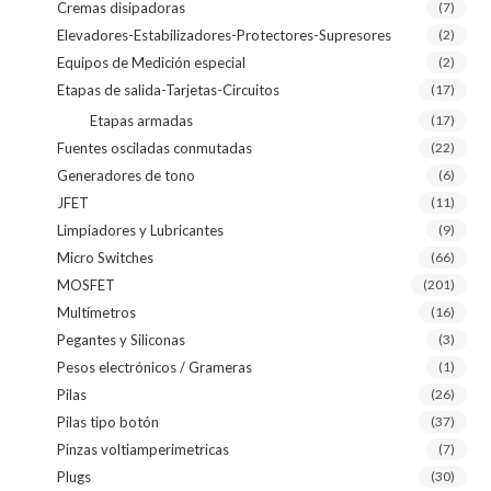
Cremas disipadoras
(7)
Elevadores-Estabilizadores-Protectores-Supresores
(2)
Equipos de Medición especial
(2)
Etapas de salida-Tarjetas-Circuitos
(17)
Etapas armadas
(17)
Fuentes osciladas conmutadas
(22)
Generadores de tono
(6)
JFET
(11)
Limpiadores y Lubricantes
(9)
Micro Switches
(66)
MOSFET
(201)
Multímetros
(16)
Pegantes y Siliconas
(3)
Pesos electrónicos / Grameras
(1)
Pilas
(26)
Pilas tipo botón
(37)
Pinzas voltiamperimetricas
(7)
Plugs
(30)