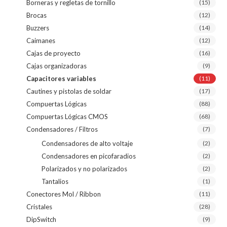
Borneras y regletas de tornillo
(15)
Brocas
(12)
Buzzers
(14)
Caimanes
(12)
Cajas de proyecto
(16)
Cajas organizadoras
(9)
Capacitores variables
(11)
Cautines y pistolas de soldar
(17)
Compuertas Lógicas
(88)
Compuertas Lógicas CMOS
(68)
Condensadores / Filtros
(7)
Condensadores de alto voltaje
(2)
Condensadores en picofaradios
(2)
Polarizados y no polarizados
(2)
Tantalios
(1)
Conectores Mol / Ribbon
(11)
Cristales
(28)
DipSwitch
(9)