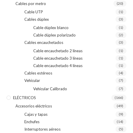
Cables por metro
(20)
Cable UTP
(1)
Cables dúplex
(3)
Cable dúplex blanco
(1)
Cable dúplex polarizado
(2)
Cables encauchetados
(3)
Cable encauchetado 2 líneas
(1)
Cable encauchetado 3 líneas
(1)
Cable encauchetado 4 líneas
(1)
Cables estéreos
(4)
Vehicular
(7)
Vehicular Calibrado
(7)
ELÉCTRICOS
(166)
Accesorios eléctricos
(49)
Cajas y tapas
(9)
Enchufes
(14)
Interruptores aéreos
(5)