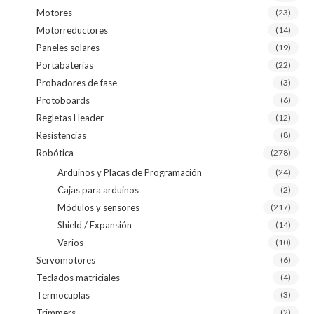
Motores
(23)
Motorreductores
(14)
Paneles solares
(19)
Portabaterias
(22)
Probadores de fase
(3)
Protoboards
(6)
Regletas Header
(12)
Resistencias
(8)
Robótica
(278)
Arduinos y Placas de Programación
(24)
Cajas para arduinos
(2)
Módulos y sensores
(217)
Shield / Expansión
(14)
Varios
(10)
Servomotores
(6)
Teclados matriciales
(4)
Termocuplas
(3)
Trimmers
(2)