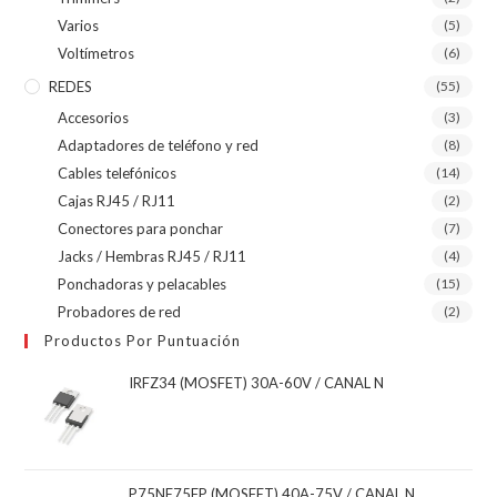
Varios
(5)
Voltímetros
(6)
REDES
(55)
Accesorios
(3)
Adaptadores de teléfono y red
(8)
Cables telefónicos
(14)
Cajas RJ45 / RJ11
(2)
Conectores para ponchar
(7)
Jacks / Hembras RJ45 / RJ11
(4)
Ponchadoras y pelacables
(15)
Probadores de red
(2)
Productos Por Puntuación
IRFZ34 (MOSFET) 30A-60V / CANAL N
P75NE75FP (MOSFET) 40A-75V / CANAL N