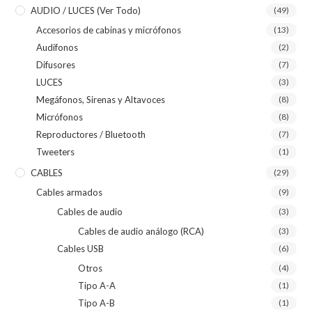
AUDIO / LUCES (ver Todo)
(49)
Accesorios de cabinas y micrófonos
(13)
Audífonos
(2)
Difusores
(7)
LUCES
(3)
Megáfonos, Sirenas y Altavoces
(8)
Micrófonos
(8)
Reproductores / Bluetooth
(7)
Tweeters
(1)
CABLES
(29)
Cables armados
(9)
Cables de audio
(3)
Cables de audio análogo (RCA)
(3)
Cables USB
(6)
Otros
(4)
Tipo A-A
(1)
Tipo A-B
(1)