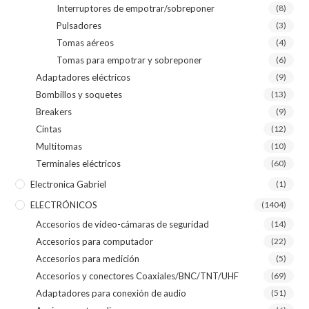
Interruptores de empotrar/sobreponer
(8)
Pulsadores
(3)
Tomas aéreos
(4)
Tomas para empotrar y sobreponer
(6)
Adaptadores eléctricos
(9)
Bombillos y soquetes
(13)
Breakers
(9)
Cintas
(12)
Multitomas
(10)
Terminales eléctricos
(60)
Electronica Gabriel
(1)
ELECTRÓNICOS
(1404)
Accesorios de video-cámaras de seguridad
(14)
Accesorios para computador
(22)
Accesorios para medición
(5)
Accesorios y conectores Coaxiales/BNC/TNT/UHF
(69)
Adaptadores para conexión de audio
(51)