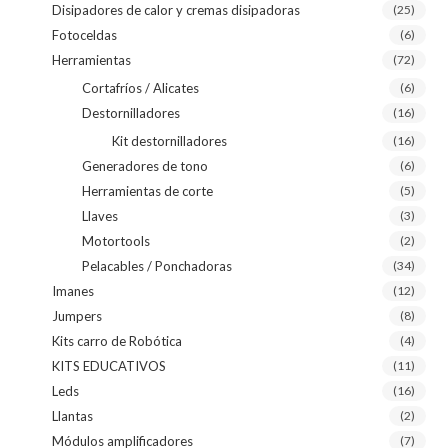
Disipadores de calor y cremas disipadoras
(25)
Fotoceldas
(6)
Herramientas
(72)
Cortafríos / Alicates
(6)
Destornilladores
(16)
Kit destornilladores
(16)
Generadores de tono
(6)
Herramientas de corte
(5)
Llaves
(3)
Motortools
(2)
Pelacables / Ponchadoras
(34)
Imanes
(12)
Jumpers
(8)
Kits carro de Robótica
(4)
KITS EDUCATIVOS
(11)
Leds
(16)
Llantas
(2)
Módulos amplificadores
(7)