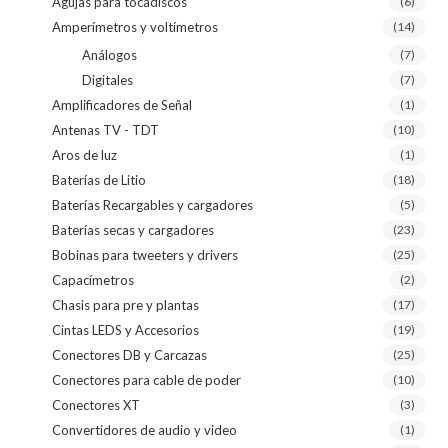
Agujas para tocadiscos
(6)
Amperímetros y voltímetros
(14)
Análogos
(7)
Digitales
(7)
Amplificadores de Señal
(1)
Antenas TV - TDT
(10)
Aros de luz
(1)
Baterías de Litio
(18)
Baterías Recargables y cargadores
(5)
Baterías secas y cargadores
(23)
Bobinas para tweeters y drivers
(25)
Capacímetros
(2)
Chasis para pre y plantas
(17)
Cintas LEDS y Accesorios
(19)
Conectores DB y Carcazas
(25)
Conectores para cable de poder
(10)
Conectores XT
(3)
Convertidores de audio y video
(1)