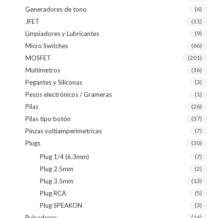
Generadores de tono
(6)
JFET
(11)
Limpiadores y Lubricantes
(9)
Micro Switches
(66)
MOSFET
(201)
Multímetros
(16)
Pegantes y Siliconas
(3)
Pesos electrónicos / Grameras
(1)
Pilas
(26)
Pilas tipo botón
(37)
Pinzas voltiamperimetricas
(7)
Plugs
(30)
Plug 1/4 (6.3mm)
(7)
Plug 2.5mm
(2)
Plug 3.5mm
(13)
Plug RCA
(5)
Plug SPEAKON
(3)
Pulsadores
(16)