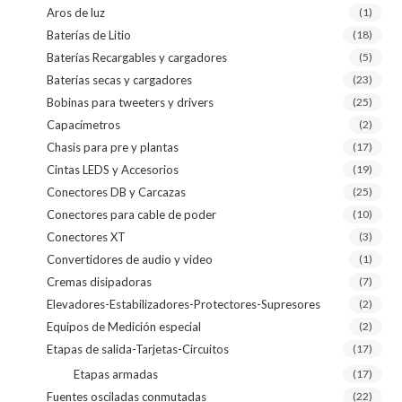
Aros de luz
(1)
Baterías de Litio
(18)
Baterías Recargables y cargadores
(5)
Baterías secas y cargadores
(23)
Bobinas para tweeters y drivers
(25)
Capacímetros
(2)
Chasis para pre y plantas
(17)
Cintas LEDS y Accesorios
(19)
Conectores DB y Carcazas
(25)
Conectores para cable de poder
(10)
Conectores XT
(3)
Convertidores de audio y video
(1)
Cremas disipadoras
(7)
Elevadores-Estabilizadores-Protectores-Supresores
(2)
Equipos de Medición especial
(2)
Etapas de salida-Tarjetas-Circuitos
(17)
Etapas armadas
(17)
Fuentes osciladas conmutadas
(22)