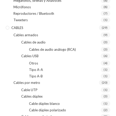
Megáfonos, Sirenas y Altavoces
(8)
Micrófonos
(8)
Reproductores / Bluetooth
(7)
Tweeters
(1)
CABLES
(29)
Cables armados
(9)
Cables de audio
(3)
Cables de audio análogo (RCA)
(3)
Cables USB
(6)
Otros
(4)
Tipo A-A
(1)
Tipo A-B
(1)
Cables por metro
(20)
Cable UTP
(1)
Cables dúplex
(3)
Cable dúplex blanco
(1)
Cable dúplex polarizado
(2)