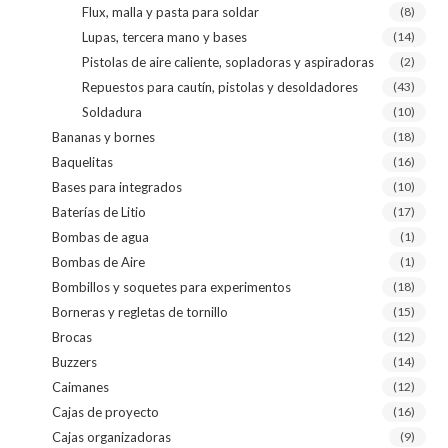
Flux, malla y pasta para soldar
(8)
Lupas, tercera mano y bases
(14)
Pistolas de aire caliente, sopladoras y aspiradoras
(2)
Repuestos para cautín, pistolas y desoldadores
(43)
Soldadura
(10)
Bananas y bornes
(18)
Baquelitas
(16)
Bases para integrados
(10)
Baterías de Litio
(17)
Bombas de agua
(1)
Bombas de Aire
(1)
Bombillos y soquetes para experimentos
(18)
Borneras y regletas de tornillo
(15)
Brocas
(12)
Buzzers
(14)
Caimanes
(12)
Cajas de proyecto
(16)
Cajas organizadoras
(9)