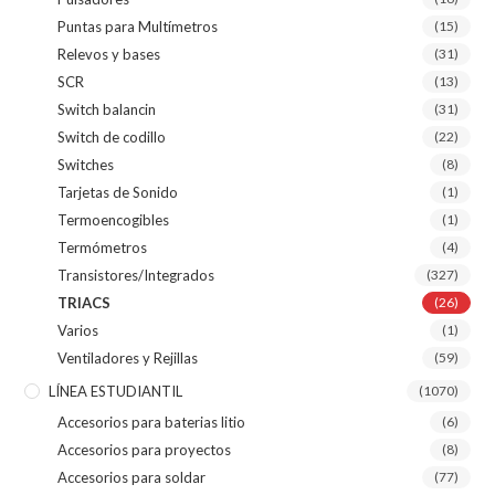
Puntas para Multímetros
(15)
Relevos y bases
(31)
SCR
(13)
Switch balancin
(31)
Switch de codillo
(22)
Switches
(8)
Tarjetas de Sonido
(1)
Termoencogibles
(1)
Termómetros
(4)
Transistores/Integrados
(327)
TRIACS
(26)
Varios
(1)
Ventiladores y Rejillas
(59)
LÍNEA ESTUDIANTIL
(1070)
Accesorios para baterias litio
(6)
Accesorios para proyectos
(8)
Accesorios para soldar
(77)