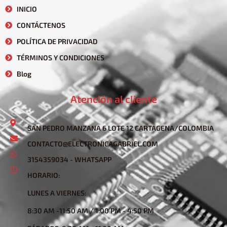
INICIO
CONTÁCTENOS
POLÍTICA DE PRIVACIDAD
TÉRMINOS Y CONDICIONES
Blog
Atención al cliente
SAN PEDRO MANZANA 6 LOTE 12 CARTAGENA/COLOMBIA
CONTACTO@ELECTRONICAGABRIEL.COM
3154359034 - WHATSAPP
HORARIO:
LUNES A VIERNES:
8:30 AM -11:50 AM / 1:00 PM - 4:50 PM