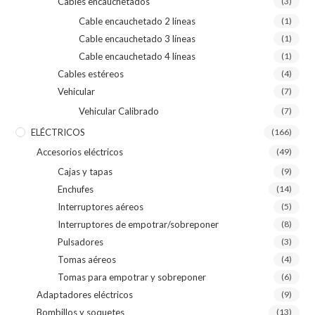
Cables encauchetados
(3)
Cable encauchetado 2 líneas
(1)
Cable encauchetado 3 líneas
(1)
Cable encauchetado 4 líneas
(1)
Cables estéreos
(4)
Vehicular
(7)
Vehicular Calibrado
(7)
ELÉCTRICOS
(166)
Accesorios eléctricos
(49)
Cajas y tapas
(9)
Enchufes
(14)
Interruptores aéreos
(5)
Interruptores de empotrar/sobreponer
(8)
Pulsadores
(3)
Tomas aéreos
(4)
Tomas para empotrar y sobreponer
(6)
Adaptadores eléctricos
(9)
Bombillos y soquetes
(13)