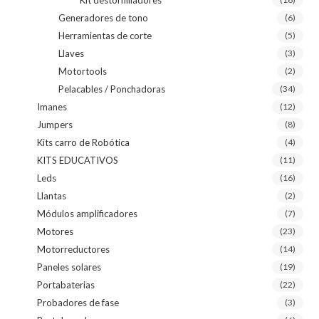
Generadores de tono
(6)
Herramientas de corte
(5)
Llaves
(3)
Motortools
(2)
Pelacables / Ponchadoras
(34)
Imanes
(12)
Jumpers
(8)
Kits carro de Robótica
(4)
KITS EDUCATIVOS
(11)
Leds
(16)
Llantas
(2)
Módulos amplificadores
(7)
Motores
(23)
Motorreductores
(14)
Paneles solares
(19)
Portabaterias
(22)
Probadores de fase
(3)