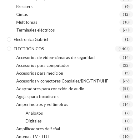
Breakers
(9)
Cintas
(12)
Multitomas
(10)
Terminales eléctricos
(60)
Electronica Gabriel
(1)
ELECTRÓNICOS
(1404)
Accesorios de video-cámaras de seguridad
(14)
Accesorios para computador
(22)
Accesorios para medición
(5)
Accesorios y conectores Coaxiales/BNC/TNT/UHF
(69)
Adaptadores para conexión de audio
(51)
Agujas para tocadiscos
(6)
Amperímetros y voltímetros
(14)
Análogos
(7)
Digitales
(7)
Amplificadores de Señal
(1)
Antenas TV - TDT
(10)