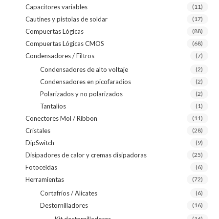
Capacitores variables
(11)
Cautines y pistolas de soldar
(17)
Compuertas Lógicas
(88)
Compuertas Lógicas CMOS
(68)
Condensadores / Filtros
(7)
Condensadores de alto voltaje
(2)
Condensadores en picofaradios
(2)
Polarizados y no polarizados
(2)
Tantalios
(1)
Conectores Mol / Ribbon
(11)
Cristales
(28)
DipSwitch
(9)
Disipadores de calor y cremas disipadoras
(25)
Fotoceldas
(6)
Herramientas
(72)
Cortafríos / Alicates
(6)
Destornilladores
(16)
Kit destornilladores
(16)