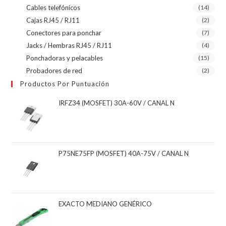
Cables telefónicos
(14)
Cajas RJ45 / RJ11
(2)
Conectores para ponchar
(7)
Jacks / Hembras RJ45 / RJ11
(4)
Ponchadoras y pelacables
(15)
Probadores de red
(2)
Productos Por Puntuación
IRFZ34 (MOSFET) 30A-60V / CANAL N
P75NE75FP (MOSFET) 40A-75V / CANAL N
EXACTO MEDIANO GENÉRICO