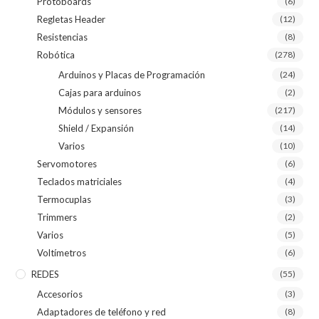
Protoboards
(6)
Regletas Header
(12)
Resistencias
(8)
Robótica
(278)
Arduinos y Placas de Programación
(24)
Cajas para arduinos
(2)
Módulos y sensores
(217)
Shield / Expansión
(14)
Varios
(10)
Servomotores
(6)
Teclados matriciales
(4)
Termocuplas
(3)
Trimmers
(2)
Varios
(5)
Voltímetros
(6)
REDES
(55)
Accesorios
(3)
Adaptadores de teléfono y red
(8)