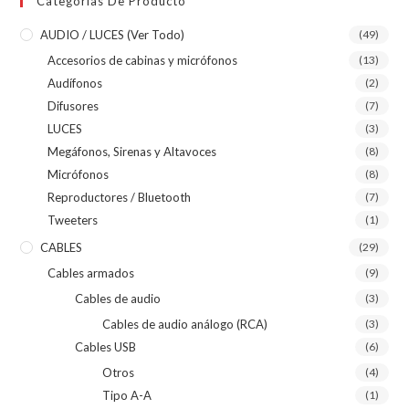
Categorías De Producto
AUDIO / LUCES (ver Todo)
(49)
Accesorios de cabinas y micrófonos
(13)
Audífonos
(2)
Difusores
(7)
LUCES
(3)
Megáfonos, Sirenas y Altavoces
(8)
Micrófonos
(8)
Reproductores / Bluetooth
(7)
Tweeters
(1)
CABLES
(29)
Cables armados
(9)
Cables de audio
(3)
Cables de audio análogo (RCA)
(3)
Cables USB
(6)
Otros
(4)
Tipo A-A
(1)