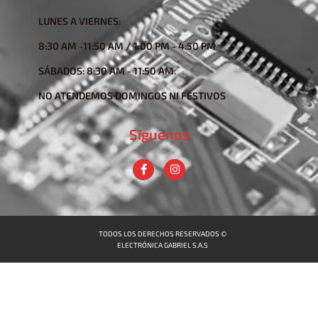
LUNES A VIERNES:
8:30 AM -11:50 AM / 1:00 PM - 4:50 PM
SÁBADOS: 8:30 AM - 11:50 AM.
NO ATENDEMOS DOMINGOS NI FESTIVOS
Síguenos
TODOS LOS DERECHOS RESERVADOS ©
ELECTRÓNICA GABRIEL S.A.S