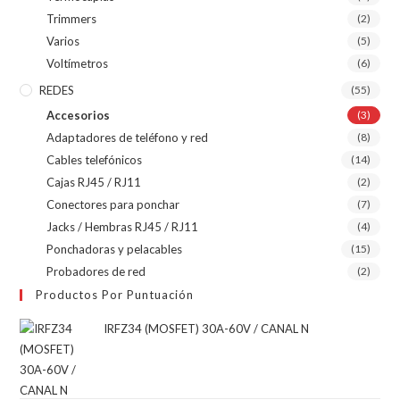
Trimmers
(2)
Varios
(5)
Voltímetros
(6)
REDES
(55)
Accesorios
(3)
Adaptadores de teléfono y red
(8)
Cables telefónicos
(14)
Cajas RJ45 / RJ11
(2)
Conectores para ponchar
(7)
Jacks / Hembras RJ45 / RJ11
(4)
Ponchadoras y pelacables
(15)
Probadores de red
(2)
Productos Por Puntuación
IRFZ34 (MOSFET) 30A-60V / CANAL N