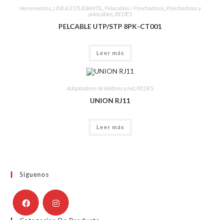
Herramientas
,
LÍNEA ESTUDIANTIL
,
Pelacables / Ponchadoras
,
Ponchadoras y
pelacables
,
REDES
PELCABLE UTP/STP 8PK-CT001
Leer más
Adaptadores de teléfono y red
,
REDES
UNION RJ11
Leer más
Síguenos