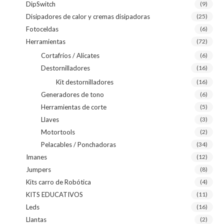
DipSwitch
(9)
Disipadores de calor y cremas disipadoras
(25)
Fotoceldas
(6)
Herramientas
(72)
Cortafríos / Alicates
(6)
Destornilladores
(16)
Kit destornilladores
(16)
Generadores de tono
(6)
Herramientas de corte
(5)
Llaves
(3)
Motortools
(2)
Pelacables / Ponchadoras
(34)
Imanes
(12)
Jumpers
(8)
Kits carro de Robótica
(4)
KITS EDUCATIVOS
(11)
Leds
(16)
Llantas
(2)