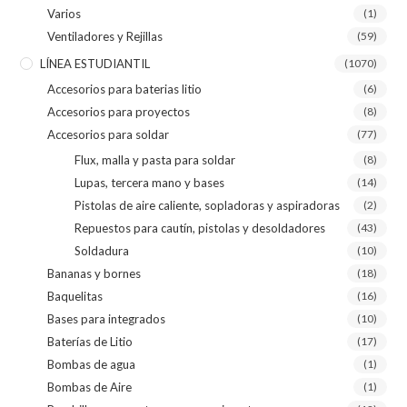
Varios
(1)
Ventiladores y Rejillas
(59)
LÍNEA ESTUDIANTIL
(1070)
Accesorios para baterias litio
(6)
Accesorios para proyectos
(8)
Accesorios para soldar
(77)
Flux, malla y pasta para soldar
(8)
Lupas, tercera mano y bases
(14)
Pistolas de aire caliente, sopladoras y aspiradoras
(2)
Repuestos para cautín, pistolas y desoldadores
(43)
Soldadura
(10)
Bananas y bornes
(18)
Baquelitas
(16)
Bases para integrados
(10)
Baterías de Litio
(17)
Bombas de agua
(1)
Bombas de Aire
(1)