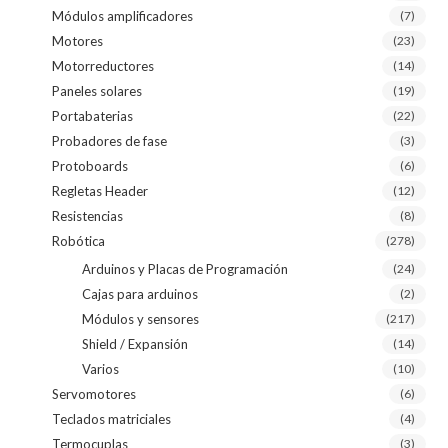
Módulos amplificadores
(7)
Motores
(23)
Motorreductores
(14)
Paneles solares
(19)
Portabaterias
(22)
Probadores de fase
(3)
Protoboards
(6)
Regletas Header
(12)
Resistencias
(8)
Robótica
(278)
Arduinos y Placas de Programación
(24)
Cajas para arduinos
(2)
Módulos y sensores
(217)
Shield / Expansión
(14)
Varios
(10)
Servomotores
(6)
Teclados matriciales
(4)
Termocuplas
(3)