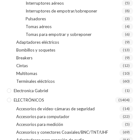
Interruptores aéreos
(5)
Interruptores de empotrar/sobreponer
(8)
Pulsadores
(3)
Tomas aéreos
(4)
Tomas para empotrar y sobreponer
(6)
Adaptadores eléctricos
(9)
Bombillos y soquetes
(13)
Breakers
(9)
Cintas
(12)
Multitomas
(10)
Terminales eléctricos
(60)
Electronica Gabriel
(1)
ELECTRÓNICOS
(1404)
Accesorios de video-cámaras de seguridad
(14)
Accesorios para computador
(22)
Accesorios para medición
(5)
Accesorios y conectores Coaxiales/BNC/TNT/UHF
(69)
Adaptadores para conexión de audio
(51)