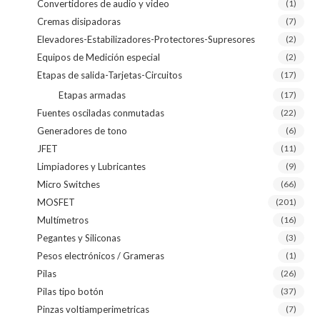
Convertidores de audio y video
(1)
Cremas disipadoras
(7)
Elevadores-Estabilizadores-Protectores-Supresores
(2)
Equipos de Medición especial
(2)
Etapas de salida-Tarjetas-Circuitos
(17)
Etapas armadas
(17)
Fuentes osciladas conmutadas
(22)
Generadores de tono
(6)
JFET
(11)
Limpiadores y Lubricantes
(9)
Micro Switches
(66)
MOSFET
(201)
Multímetros
(16)
Pegantes y Siliconas
(3)
Pesos electrónicos / Grameras
(1)
Pilas
(26)
Pilas tipo botón
(37)
Pinzas voltiamperimetricas
(7)