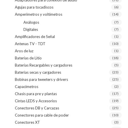
Agujas para tocadiscos
(6)
Amperímetros y voltímetros
(14)
Análogos
(7)
Digitales
(7)
Amplificadores de Señal
(1)
Antenas TV - TDT
(10)
Aros de luz
(1)
Baterías de Litio
(18)
Baterías Recargables y cargadores
(5)
Baterías secas y cargadores
(23)
Bobinas para tweeters y drivers
(25)
Capacímetros
(2)
Chasis para pre y plantas
(17)
Cintas LEDS y Accesorios
(19)
Conectores DB y Carcazas
(25)
Conectores para cable de poder
(10)
Conectores XT
(3)