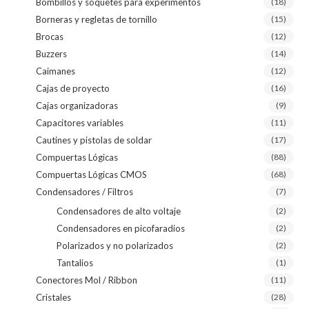
Bombillos y soquetes para experimentos
(18)
Borneras y regletas de tornillo
(15)
Brocas
(12)
Buzzers
(14)
Caimanes
(12)
Cajas de proyecto
(16)
Cajas organizadoras
(9)
Capacitores variables
(11)
Cautines y pistolas de soldar
(17)
Compuertas Lógicas
(88)
Compuertas Lógicas CMOS
(68)
Condensadores / Filtros
(7)
Condensadores de alto voltaje
(2)
Condensadores en picofaradios
(2)
Polarizados y no polarizados
(2)
Tantalios
(1)
Conectores Mol / Ribbon
(11)
Cristales
(28)