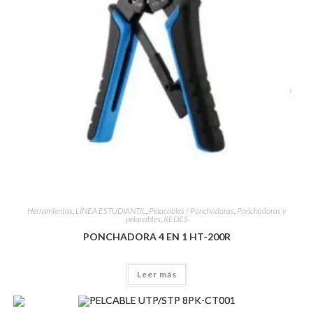
Herramientas
,
LÍNEA ESTUDIANTIL
,
Pelacables / Ponchadoras
,
Ponchadoras y
pelacables
,
REDES
PONCHADORA 4 EN 1 HT-200R
Leer más