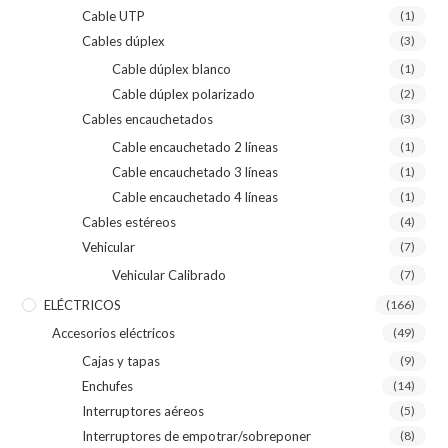
Cable UTP
(1)
Cables dúplex
(3)
Cable dúplex blanco
(1)
Cable dúplex polarizado
(2)
Cables encauchetados
(3)
Cable encauchetado 2 líneas
(1)
Cable encauchetado 3 líneas
(1)
Cable encauchetado 4 líneas
(1)
Cables estéreos
(4)
Vehicular
(7)
Vehicular Calibrado
(7)
ELÉCTRICOS
(166)
Accesorios eléctricos
(49)
Cajas y tapas
(9)
Enchufes
(14)
Interruptores aéreos
(5)
Interruptores de empotrar/sobreponer
(8)