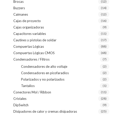
Brocas
(12)
Buzzers
(14)
Caimanes
(12)
Cajas de proyecto
(16)
Cajas organizadoras
(9)
Capacitores variables
(11)
Cautines y pistolas de soldar
(17)
Compuertas Lógicas
(88)
Compuertas Lógicas CMOS
(68)
Condensadores / Filtros
(7)
Condensadores de alto voltaje
(2)
Condensadores en picofaradios
(2)
Polarizados y no polarizados
(2)
Tantalios
(1)
Conectores Mol / Ribbon
(11)
Cristales
(28)
DipSwitch
(9)
Disipadores de calor y cremas disipadoras
(25)