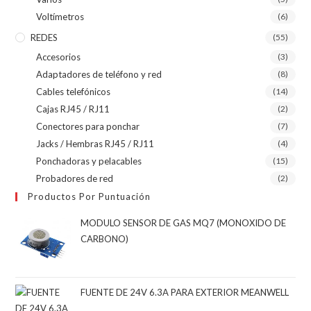
Voltímetros
(6)
REDES
(55)
Accesorios
(3)
Adaptadores de teléfono y red
(8)
Cables telefónicos
(14)
Cajas RJ45 / RJ11
(2)
Conectores para ponchar
(7)
Jacks / Hembras RJ45 / RJ11
(4)
Ponchadoras y pelacables
(15)
Probadores de red
(2)
Productos Por Puntuación
MODULO SENSOR DE GAS MQ7 (MONOXIDO DE
CARBONO)
FUENTE DE 24V 6.3A PARA EXTERIOR MEANWELL