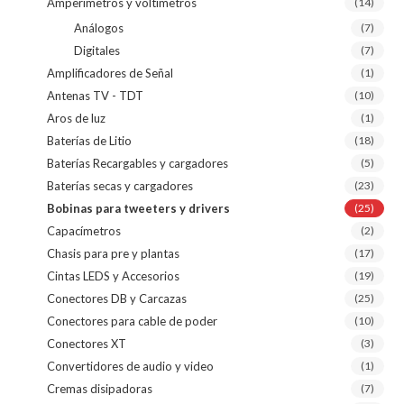
Amperímetros y voltímetros
(14)
Análogos
(7)
Digitales
(7)
Amplificadores de Señal
(1)
Antenas TV - TDT
(10)
Aros de luz
(1)
Baterías de Litio
(18)
Baterías Recargables y cargadores
(5)
Baterías secas y cargadores
(23)
Bobinas para tweeters y drivers
(25)
Capacímetros
(2)
Chasis para pre y plantas
(17)
Cintas LEDS y Accesorios
(19)
Conectores DB y Carcazas
(25)
Conectores para cable de poder
(10)
Conectores XT
(3)
Convertidores de audio y video
(1)
Cremas disipadoras
(7)