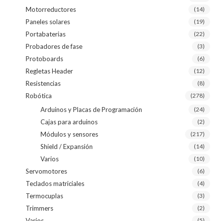
Motorreductores
(14)
Paneles solares
(19)
Portabaterias
(22)
Probadores de fase
(3)
Protoboards
(6)
Regletas Header
(12)
Resistencias
(8)
Robótica
(278)
Arduinos y Placas de Programación
(24)
Cajas para arduinos
(2)
Módulos y sensores
(217)
Shield / Expansión
(14)
Varios
(10)
Servomotores
(6)
Teclados matriciales
(4)
Termocuplas
(3)
Trimmers
(2)
Varios
(5)