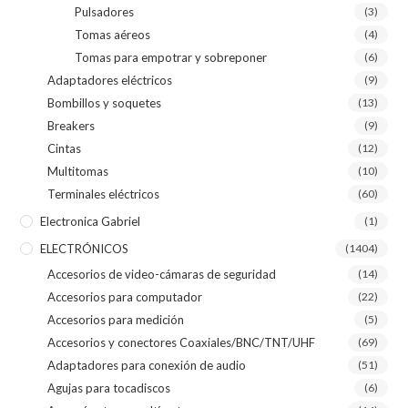
Pulsadores
(3)
Tomas aéreos
(4)
Tomas para empotrar y sobreponer
(6)
Adaptadores eléctricos
(9)
Bombillos y soquetes
(13)
Breakers
(9)
Cintas
(12)
Multitomas
(10)
Terminales eléctricos
(60)
Electronica Gabriel
(1)
ELECTRÓNICOS
(1404)
Accesorios de video-cámaras de seguridad
(14)
Accesorios para computador
(22)
Accesorios para medición
(5)
Accesorios y conectores Coaxiales/BNC/TNT/UHF
(69)
Adaptadores para conexión de audio
(51)
Agujas para tocadiscos
(6)