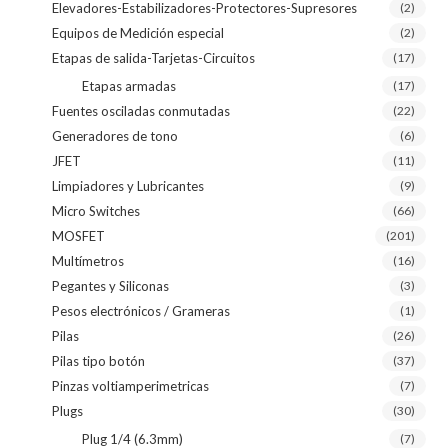
Elevadores-Estabilizadores-Protectores-Supresores
(2)
Equipos de Medición especial
(2)
Etapas de salida-Tarjetas-Circuitos
(17)
Etapas armadas
(17)
Fuentes osciladas conmutadas
(22)
Generadores de tono
(6)
JFET
(11)
Limpiadores y Lubricantes
(9)
Micro Switches
(66)
MOSFET
(201)
Multímetros
(16)
Pegantes y Siliconas
(3)
Pesos electrónicos / Grameras
(1)
Pilas
(26)
Pilas tipo botón
(37)
Pinzas voltiamperimetricas
(7)
Plugs
(30)
Plug 1/4 (6.3mm)
(7)