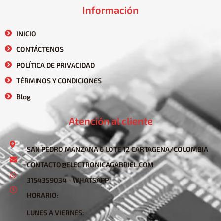
Información
INICIO
CONTÁCTENOS
POLÍTICA DE PRIVACIDAD
TÉRMINOS Y CONDICIONES
Blog
Atención al cliente
SAN PEDRO MANZANA 6 LOTE 12 CARTAGENA/COLOMBIA
CONTACTO@ELECTRONICAGABRIEL.COM
3154359034 - WHATSAPP
HORARIO:
LUNES A VIERNES: