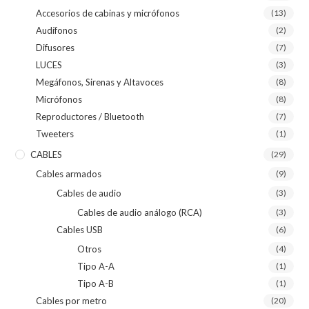
Accesorios de cabinas y micrófonos
(13)
Audífonos
(2)
Difusores
(7)
LUCES
(3)
Megáfonos, Sirenas y Altavoces
(8)
Micrófonos
(8)
Reproductores / Bluetooth
(7)
Tweeters
(1)
CABLES
(29)
Cables armados
(9)
Cables de audio
(3)
Cables de audio análogo (RCA)
(3)
Cables USB
(6)
Otros
(4)
Tipo A-A
(1)
Tipo A-B
(1)
Cables por metro
(20)