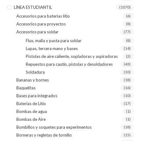
LÍNEA ESTUDIANTIL
(1070)
Accesorios para baterias litio
(6)
Accesorios para proyectos
(8)
Accesorios para soldar
(77)
Flux, malla y pasta para soldar
(8)
Lupas, tercera mano y bases
(14)
Pistolas de aire caliente, sopladoras y aspiradoras
(2)
Repuestos para cautín, pistolas y desoldadores
(43)
Soldadura
(10)
Bananas y bornes
(18)
Baquelitas
(16)
Bases para integrados
(10)
Baterías de Litio
(17)
Bombas de agua
(1)
Bombas de Aire
(1)
Bombillos y soquetes para experimentos
(18)
Borneras y regletas de tornillo
(15)