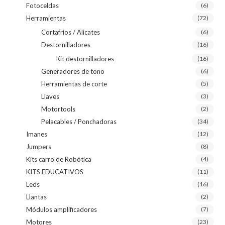
Fotoceldas
(6)
Herramientas
(72)
Cortafríos / Alicates
(6)
Destornilladores
(16)
Kit destornilladores
(16)
Generadores de tono
(6)
Herramientas de corte
(5)
Llaves
(3)
Motortools
(2)
Pelacables / Ponchadoras
(34)
Imanes
(12)
Jumpers
(8)
Kits carro de Robótica
(4)
KITS EDUCATIVOS
(11)
Leds
(16)
Llantas
(2)
Módulos amplificadores
(7)
Motores
(23)