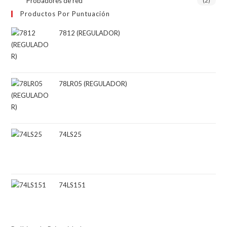
Probadores de red
(2)
Productos Por Puntuación
7812 (REGULADOR)
78LR05 (REGULADOR)
74LS25
74LS151