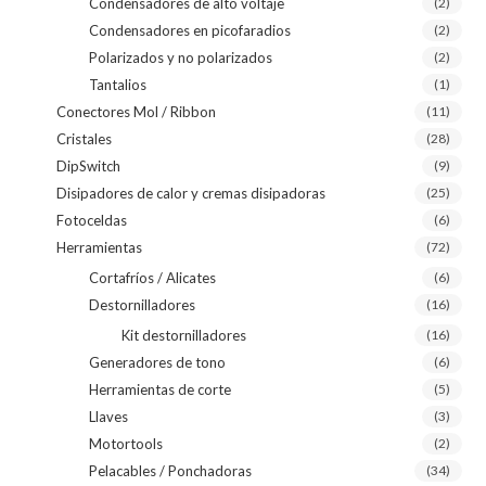
Condensadores de alto voltaje
(2)
Condensadores en picofaradios
(2)
Polarizados y no polarizados
(2)
Tantalios
(1)
Conectores Mol / Ribbon
(11)
Cristales
(28)
DipSwitch
(9)
Disipadores de calor y cremas disipadoras
(25)
Fotoceldas
(6)
Herramientas
(72)
Cortafríos / Alicates
(6)
Destornilladores
(16)
Kit destornilladores
(16)
Generadores de tono
(6)
Herramientas de corte
(5)
Llaves
(3)
Motortools
(2)
Pelacables / Ponchadoras
(34)