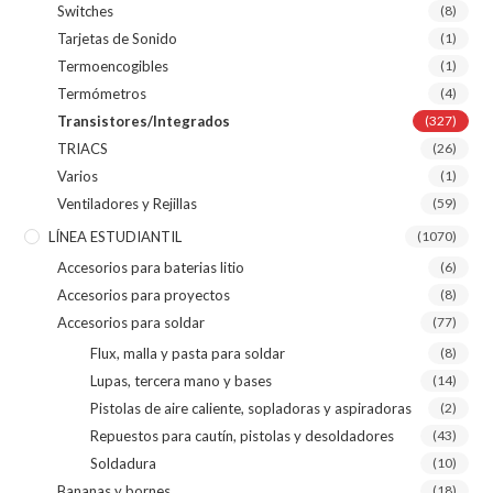
Switches
(8)
Tarjetas de Sonido
(1)
Termoencogibles
(1)
Termómetros
(4)
Transistores/Integrados
(327)
TRIACS
(26)
Varios
(1)
Ventiladores y Rejillas
(59)
LÍNEA ESTUDIANTIL
(1070)
Accesorios para baterias litio
(6)
Accesorios para proyectos
(8)
Accesorios para soldar
(77)
Flux, malla y pasta para soldar
(8)
Lupas, tercera mano y bases
(14)
Pistolas de aire caliente, sopladoras y aspiradoras
(2)
Repuestos para cautín, pistolas y desoldadores
(43)
Soldadura
(10)
Bananas y bornes
(18)