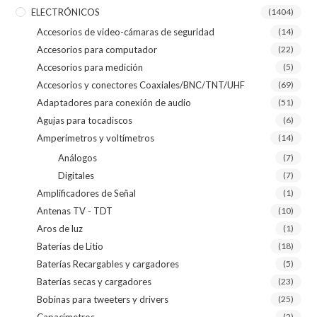
ELECTRÓNICOS
(1404)
Accesorios de video-cámaras de seguridad
(14)
Accesorios para computador
(22)
Accesorios para medición
(5)
Accesorios y conectores Coaxiales/BNC/TNT/UHF
(69)
Adaptadores para conexión de audio
(51)
Agujas para tocadiscos
(6)
Amperímetros y voltímetros
(14)
Análogos
(7)
Digitales
(7)
Amplificadores de Señal
(1)
Antenas TV - TDT
(10)
Aros de luz
(1)
Baterías de Litio
(18)
Baterías Recargables y cargadores
(5)
Baterías secas y cargadores
(23)
Bobinas para tweeters y drivers
(25)
(2)