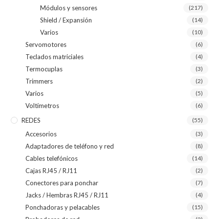
Módulos y sensores
(217)
Shield / Expansión
(14)
Varios
(10)
Servomotores
(6)
Teclados matriciales
(4)
Termocuplas
(3)
Trimmers
(2)
Varios
(5)
Voltímetros
(6)
REDES
(55)
Accesorios
(3)
Adaptadores de teléfono y red
(8)
Cables telefónicos
(14)
Cajas RJ45 / RJ11
(2)
Conectores para ponchar
(7)
Jacks / Hembras RJ45 / RJ11
(4)
Ponchadoras y pelacables
(15)