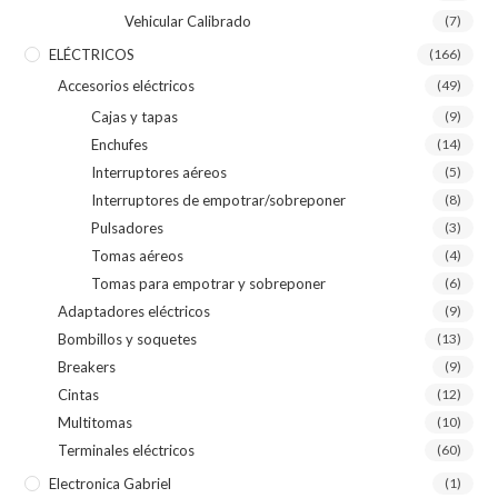
Vehicular Calibrado
(7)
ELÉCTRICOS
(166)
Accesorios eléctricos
(49)
Cajas y tapas
(9)
Enchufes
(14)
Interruptores aéreos
(5)
Interruptores de empotrar/sobreponer
(8)
Pulsadores
(3)
Tomas aéreos
(4)
Tomas para empotrar y sobreponer
(6)
Adaptadores eléctricos
(9)
Bombillos y soquetes
(13)
Breakers
(9)
Cintas
(12)
Multitomas
(10)
Terminales eléctricos
(60)
Electronica Gabriel
(1)