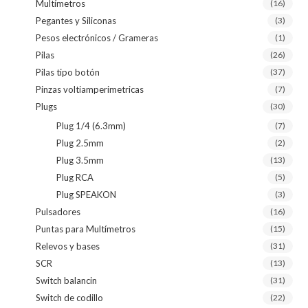
Multímetros
(16)
Pegantes y Siliconas
(3)
Pesos electrónicos / Grameras
(1)
Pilas
(26)
Pilas tipo botón
(37)
Pinzas voltiamperimetricas
(7)
Plugs
(30)
Plug 1/4 (6.3mm)
(7)
Plug 2.5mm
(2)
Plug 3.5mm
(13)
Plug RCA
(5)
Plug SPEAKON
(3)
Pulsadores
(16)
Puntas para Multímetros
(15)
Relevos y bases
(31)
SCR
(13)
Switch balancin
(31)
Switch de codillo
(22)