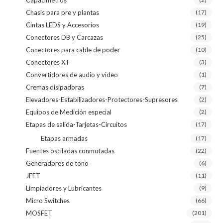
Capacímetros
Chasis para pre y plantas
(17)
Cintas LEDS y Accesorios
(19)
Conectores DB y Carcazas
(25)
Conectores para cable de poder
(10)
Conectores XT
(3)
Convertidores de audio y video
(1)
Cremas disipadoras
(7)
Elevadores-Estabilizadores-Protectores-Supresores
(2)
Equipos de Medición especial
(2)
Etapas de salida-Tarjetas-Circuitos
(17)
Etapas armadas
(17)
Fuentes osciladas conmutadas
(22)
Generadores de tono
(6)
JFET
(11)
Limpiadores y Lubricantes
(9)
Micro Switches
(66)
MOSFET
(201)