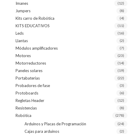
Imanes
(12)
Jumpers
(8)
Kits carro de Robótica
(4)
KITS EDUCATIVOS
(11)
Leds
(16)
Llantas
(2)
Módulos amplificadores
(7)
Motores
(23)
Motorreductores
(14)
Paneles solares
(19)
Portabaterias
(22)
Probadores de fase
(3)
Protoboards
(6)
Regletas Header
(12)
Resistencias
(8)
Robótica
(278)
Arduinos y Placas de Programación
(24)
Cajas para arduinos
(2)