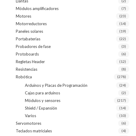
Llantas
(2)
Módulos amplificadores
(7)
Motores
(23)
Motorreductores
(14)
Paneles solares
(19)
Portabaterias
(22)
Probadores de fase
(3)
Protoboards
(6)
Regletas Header
(12)
Resistencias
(8)
Robótica
(278)
Arduinos y Placas de Programación
(24)
Cajas para arduinos
(2)
Módulos y sensores
(217)
Shield / Expansión
(14)
Varios
(10)
Servomotores
(6)
Teclados matriciales
(4)