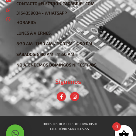
CONTACTO@ELECTRONICAGABRIEL.COM
3154359034 - WHATSAPP
HORARIO:
LUNES A VIERNES:
8:30 AM -11:50 AM / 1:00 PM - 4:50 PM
SÁBADOS: 8:30 AM - 11:50 AM.
NO ATENDEMOS DOMINGOS NI FESTIVOS
Síguenos
TODOS LOS DERECHOS RESERVADOS ©
0
ELECTRÓNICA GABRIEL S.A.S