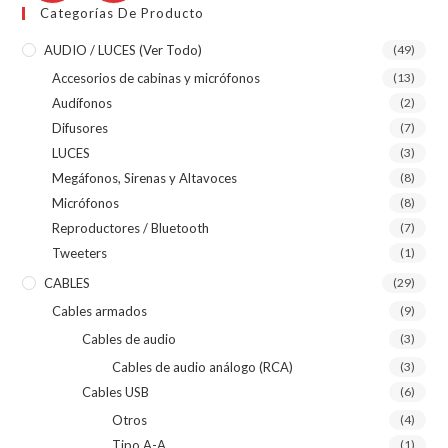
Categorías De Producto
AUDIO / LUCES (ver Todo)
(49)
Accesorios de cabinas y micrófonos
(13)
Audífonos
(2)
Difusores
(7)
LUCES
(3)
Megáfonos, Sirenas y Altavoces
(8)
Micrófonos
(8)
Reproductores / Bluetooth
(7)
Tweeters
(1)
CABLES
(29)
Cables armados
(9)
Cables de audio
(3)
Cables de audio análogo (RCA)
(3)
Cables USB
(6)
Otros
(4)
Tipo A-A
(1)