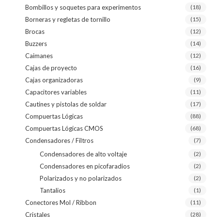
Bombillos y soquetes para experimentos
(18)
Borneras y regletas de tornillo
(15)
Brocas
(12)
Buzzers
(14)
Caimanes
(12)
Cajas de proyecto
(16)
Cajas organizadoras
(9)
Capacitores variables
(11)
Cautines y pistolas de soldar
(17)
Compuertas Lógicas
(88)
Compuertas Lógicas CMOS
(68)
Condensadores / Filtros
(7)
Condensadores de alto voltaje
(2)
Condensadores en picofaradios
(2)
Polarizados y no polarizados
(2)
Tantalios
(1)
Conectores Mol / Ribbon
(11)
Cristales
(28)