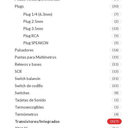
Plugs
(30)
Plug 1/4 (6.3mm)
(7)
Plug 2.5mm
(2)
Plug 3.5mm
(13)
Plug RCA
(5)
Plug SPEAKON
(3)
Pulsadores
(16)
Puntas para Multímetros
(15)
Relevos y bases
(31)
SCR
(13)
Switch balancin
(31)
Switch de codillo
(22)
Switches
(8)
Tarjetas de Sonido
(1)
Termoencogibles
(1)
Termómetros
(4)
Transistores/Integrados
(327)