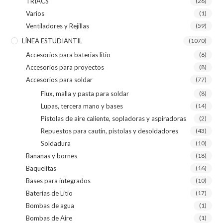
TRIACS
(26)
Varios
(1)
Ventiladores y Rejillas
(59)
LÍNEA ESTUDIANTIL
(1070)
Accesorios para baterias litio
(6)
Accesorios para proyectos
(8)
Accesorios para soldar
(77)
Flux, malla y pasta para soldar
(8)
Lupas, tercera mano y bases
(14)
Pistolas de aire caliente, sopladoras y aspiradoras
(2)
Repuestos para cautín, pistolas y desoldadores
(43)
Soldadura
(10)
Bananas y bornes
(18)
Baquelitas
(16)
Bases para integrados
(10)
Baterías de Litio
(17)
Bombas de agua
(1)
Bombas de Aire
(1)