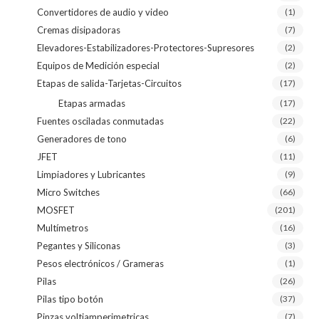
Convertidores de audio y video
(1)
Cremas disipadoras
(7)
Elevadores-Estabilizadores-Protectores-Supresores
(2)
Equipos de Medición especial
(2)
Etapas de salida-Tarjetas-Circuitos
(17)
Etapas armadas
(17)
Fuentes osciladas conmutadas
(22)
Generadores de tono
(6)
JFET
(11)
Limpiadores y Lubricantes
(9)
Micro Switches
(66)
MOSFET
(201)
Multímetros
(16)
Pegantes y Siliconas
(3)
Pesos electrónicos / Grameras
(1)
Pilas
(26)
Pilas tipo botón
(37)
Pinzas voltiamperimetricas
(7)