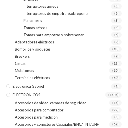
Interruptores aéreos
(5)
Interruptores de empotrar/sobreponer
(8)
Pulsadores
(3)
Tomas aéreos
(4)
Tomas para empotrar y sobreponer
(6)
Adaptadores eléctricos
(9)
Bombillos y soquetes
(13)
Breakers
(9)
Cintas
(12)
Multitomas
(10)
Terminales eléctricos
(60)
Electronica Gabriel
(1)
ELECTRÓNICOS
(1404)
Accesorios de video-cámaras de seguridad
(14)
Accesorios para computador
(22)
Accesorios para medición
(5)
Accesorios y conectores Coaxiales/BNC/TNT/UHF
(69)