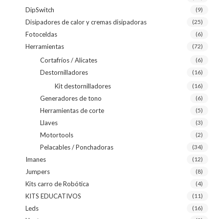
DipSwitch
(9)
Disipadores de calor y cremas disipadoras
(25)
Fotoceldas
(6)
Herramientas
(72)
Cortafríos / Alicates
(6)
Destornilladores
(16)
Kit destornilladores
(16)
Generadores de tono
(6)
Herramientas de corte
(5)
Llaves
(3)
Motortools
(2)
Pelacables / Ponchadoras
(34)
Imanes
(12)
Jumpers
(8)
Kits carro de Robótica
(4)
KITS EDUCATIVOS
(11)
Leds
(16)