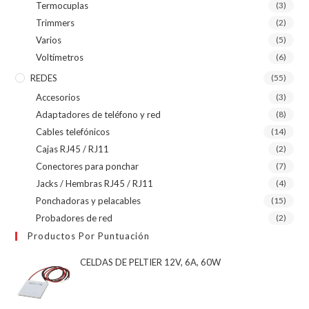
Termocuplas
(3)
Trimmers
(2)
Varios
(5)
Voltímetros
(6)
REDES
(55)
Accesorios
(3)
Adaptadores de teléfono y red
(8)
Cables telefónicos
(14)
Cajas RJ45 / RJ11
(2)
Conectores para ponchar
(7)
Jacks / Hembras RJ45 / RJ11
(4)
Ponchadoras y pelacables
(15)
Probadores de red
(2)
Productos Por Puntuación
CELDAS DE PELTIER 12V, 6A, 60W