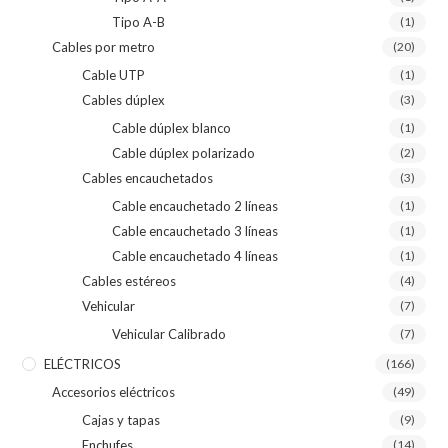
Tipo A-B
(1)
Cables por metro
(20)
Cable UTP
(1)
Cables dúplex
(3)
Cable dúplex blanco
(1)
Cable dúplex polarizado
(2)
Cables encauchetados
(3)
Cable encauchetado 2 líneas
(1)
Cable encauchetado 3 líneas
(1)
Cable encauchetado 4 líneas
(1)
Cables estéreos
(4)
Vehicular
(7)
Vehicular Calibrado
(7)
ELÉCTRICOS
(166)
Accesorios eléctricos
(49)
Cajas y tapas
(9)
Enchufes
(14)