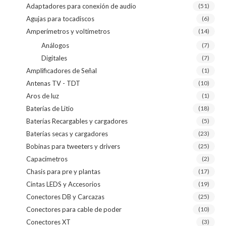
Adaptadores para conexión de audio
(51)
Agujas para tocadiscos
(6)
Amperímetros y voltímetros
(14)
Análogos
(7)
Digitales
(7)
Amplificadores de Señal
(1)
Antenas TV - TDT
(10)
Aros de luz
(1)
Baterías de Litio
(18)
Baterías Recargables y cargadores
(5)
Baterías secas y cargadores
(23)
Bobinas para tweeters y drivers
(25)
Capacímetros
(2)
Chasis para pre y plantas
(17)
Cintas LEDS y Accesorios
(19)
Conectores DB y Carcazas
(25)
Conectores para cable de poder
(10)
Conectores XT
(3)