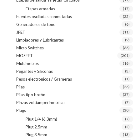
Etapas de salida-Tarjetas-Circuitos
Etapas armadas
(17)
Fuentes osciladas conmutadas
(22)
Generadores de tono
(6)
JFET
(11)
Limpiadores y Lubricantes
(9)
Micro Switches
(66)
MOSFET
(201)
Multímetros
(16)
Pegantes y Siliconas
(3)
Pesos electrónicos / Grameras
(1)
Pilas
(26)
Pilas tipo botón
(37)
Pinzas voltiamperimetricas
(7)
Plugs
(30)
Plug 1/4 (6.3mm)
(7)
Plug 2.5mm
(2)
Plug 3.5mm
(13)