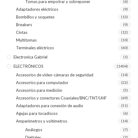
Tomas para empotrar y sobreponer
(6)
Adaptadores eléctricos
(9)
Bombillos y soquetes
(13)
Breakers
(9)
Cintas
(12)
Multitomas
(10)
Terminales eléctricos
(60)
Electronica Gabriel
(1)
ELECTRÓNICOS
(1404)
Accesorios de video-cámaras de seguridad
(14)
Accesorios para computador
(22)
Accesorios para medición
(5)
Accesorios y conectores Coaxiales/BNC/TNT/UHF
(69)
Adaptadores para conexión de audio
(51)
Agujas para tocadiscos
(6)
Amperímetros y voltímetros
(14)
Análogos
(7)
Digitales
(7)