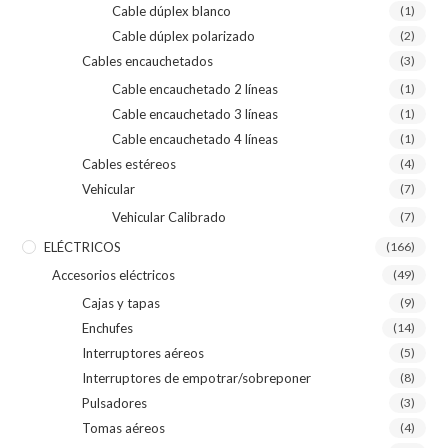
Cable dúplex blanco
(1)
Cable dúplex polarizado
(2)
Cables encauchetados
(3)
Cable encauchetado 2 líneas
(1)
Cable encauchetado 3 líneas
(1)
Cable encauchetado 4 líneas
(1)
Cables estéreos
(4)
Vehicular
(7)
Vehicular Calibrado
(7)
ELÉCTRICOS
(166)
Accesorios eléctricos
(49)
Cajas y tapas
(9)
Enchufes
(14)
Interruptores aéreos
(5)
Interruptores de empotrar/sobreponer
(8)
Pulsadores
(3)
Tomas aéreos
(4)