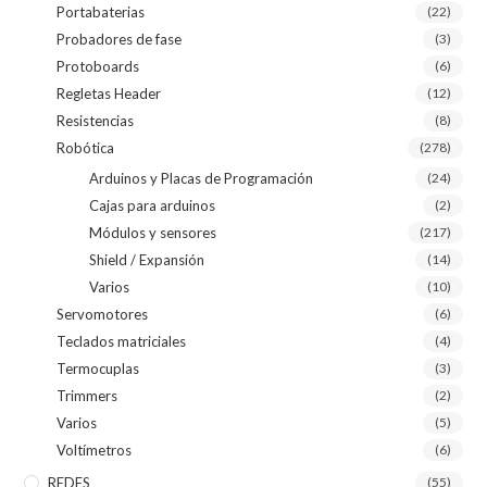
Portabaterias
(22)
Probadores de fase
(3)
Protoboards
(6)
Regletas Header
(12)
Resistencias
(8)
Robótica
(278)
Arduinos y Placas de Programación
(24)
Cajas para arduinos
(2)
Módulos y sensores
(217)
Shield / Expansión
(14)
Varios
(10)
Servomotores
(6)
Teclados matriciales
(4)
Termocuplas
(3)
Trimmers
(2)
Varios
(5)
Voltímetros
(6)
REDES
(55)