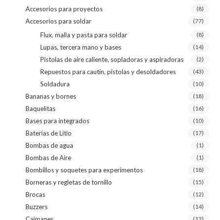
Accesorios para proyectos
(8)
Accesorios para soldar
(77)
Flux, malla y pasta para soldar
(8)
Lupas, tercera mano y bases
(14)
Pistolas de aire caliente, sopladoras y aspiradoras
(2)
Repuestos para cautín, pistolas y desoldadores
(43)
Soldadura
(10)
Bananas y bornes
(18)
Baquelitas
(16)
Bases para integrados
(10)
Baterías de Litio
(17)
Bombas de agua
(1)
Bombas de Aire
(1)
Bombillos y soquetes para experimentos
(18)
Borneras y regletas de tornillo
(15)
Brocas
(12)
Buzzers
(14)
Caimanes
(12)