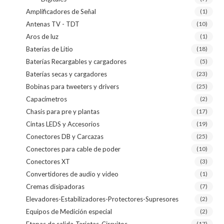
Amplificadores de Señal
(1)
Antenas TV - TDT
(10)
Aros de luz
(1)
Baterías de Litio
(18)
Baterías Recargables y cargadores
(5)
Baterías secas y cargadores
(23)
Bobinas para tweeters y drivers
(25)
Capacímetros
(2)
Chasis para pre y plantas
(17)
Cintas LEDS y Accesorios
(19)
Conectores DB y Carcazas
(25)
Conectores para cable de poder
(10)
Conectores XT
(3)
Convertidores de audio y video
(1)
Cremas disipadoras
(7)
Elevadores-Estabilizadores-Protectores-Supresores
(2)
Equipos de Medición especial
(2)
(17)