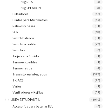
Plug RCA
(5)
Plug SPEAKON
(3)
Pulsadores
(16)
Puntas para Multímetros
(15)
Relevos y bases
(31)
SCR
(13)
Switch balancin
(31)
Switch de codillo
(22)
Switches
(8)
Tarjetas de Sonido
(1)
Termoencogibles
(1)
Termómetros
(4)
Transistores/Integrados
(327)
TRIACS
(26)
Varios
(1)
Ventiladores y Rejillas
(59)
LÍNEA ESTUDIANTIL
(1070)
Accesorios para baterias litio
(6)