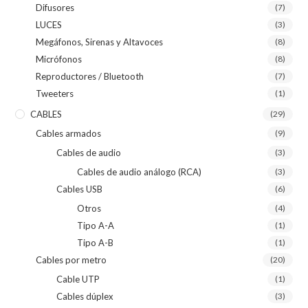
Difusores
(7)
LUCES
(3)
Megáfonos, Sirenas y Altavoces
(8)
Micrófonos
(8)
Reproductores / Bluetooth
(7)
Tweeters
(1)
CABLES
(29)
Cables armados
(9)
Cables de audio
(3)
Cables de audio análogo (RCA)
(3)
Cables USB
(6)
Otros
(4)
Tipo A-A
(1)
Tipo A-B
(1)
Cables por metro
(20)
Cable UTP
(1)
Cables dúplex
(3)