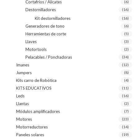
Cortafríos / Alicates
(6)
Destornilladores
(16)
Kit destornilladores
(16)
Generadores de tono
(6)
Herramientas de corte
(5)
Llaves
(3)
Motortools
(2)
Pelacables / Ponchadoras
(34)
Imanes
(12)
Jumpers
(8)
Kits carro de Robótica
(4)
KITS EDUCATIVOS
(11)
Leds
(16)
Llantas
(2)
Módulos amplificadores
(7)
Motores
(23)
Motorreductores
(14)
Paneles solares
(19)