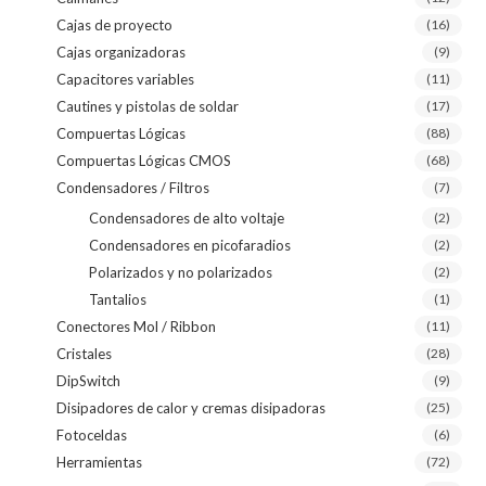
Cajas de proyecto
(16)
Cajas organizadoras
(9)
Capacitores variables
(11)
Cautines y pistolas de soldar
(17)
Compuertas Lógicas
(88)
Compuertas Lógicas CMOS
(68)
Condensadores / Filtros
(7)
Condensadores de alto voltaje
(2)
Condensadores en picofaradios
(2)
Polarizados y no polarizados
(2)
Tantalios
(1)
Conectores Mol / Ribbon
(11)
Cristales
(28)
DipSwitch
(9)
Disipadores de calor y cremas disipadoras
(25)
Fotoceldas
(6)
Herramientas
(72)