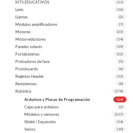
KITS EDUCATIVOS
(11)
Leds
(16)
Llantas
(2)
Módulos amplificadores
(7)
Motores
(23)
Motorreductores
(14)
Paneles solares
(19)
Portabaterias
(22)
Probadores de fase
(3)
Protoboards
(6)
Regletas Header
(12)
Resistencias
(8)
Robótica
(278)
Arduinos y Placas de Programación
(24)
Cajas para arduinos
(2)
Módulos y sensores
(217)
Shield / Expansión
(14)
Varios
(10)