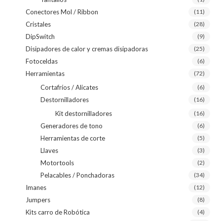
Conectores Mol / Ribbon
(11)
Cristales
(28)
DipSwitch
(9)
Disipadores de calor y cremas disipadoras
(25)
Fotoceldas
(6)
Herramientas
(72)
Cortafríos / Alicates
(6)
Destornilladores
(16)
Kit destornilladores
(16)
Generadores de tono
(6)
Herramientas de corte
(5)
Llaves
(3)
Motortools
(2)
Pelacables / Ponchadoras
(34)
Imanes
(12)
Jumpers
(8)
Kits carro de Robótica
(4)