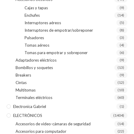
Cajas y tapas
(9)
Enchufes
(14)
Interruptores aéreos
(5)
Interruptores de empotrar/sobreponer
(8)
Pulsadores
(3)
Tomas aéreos
(4)
Tomas para empotrar y sobreponer
(6)
Adaptadores eléctricos
(9)
Bombillos y soquetes
(13)
Breakers
(9)
Cintas
(12)
Multitomas
(10)
Terminales eléctricos
(60)
Electronica Gabriel
(1)
ELECTRÓNICOS
(1404)
Accesorios de video-cámaras de seguridad
(14)
Accesorios para computador
(22)