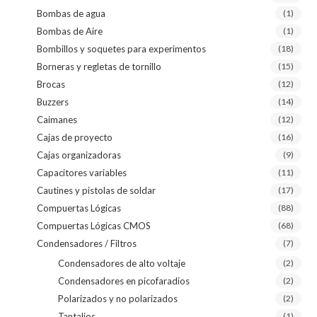
Bombas de agua
(1)
Bombas de Aire
(1)
Bombillos y soquetes para experimentos
(18)
Borneras y regletas de tornillo
(15)
Brocas
(12)
Buzzers
(14)
Caimanes
(12)
Cajas de proyecto
(16)
Cajas organizadoras
(9)
Capacitores variables
(11)
Cautines y pistolas de soldar
(17)
Compuertas Lógicas
(88)
Compuertas Lógicas CMOS
(68)
Condensadores / Filtros
(7)
Condensadores de alto voltaje
(2)
Condensadores en picofaradios
(2)
Polarizados y no polarizados
(2)
Tantalios
(1)