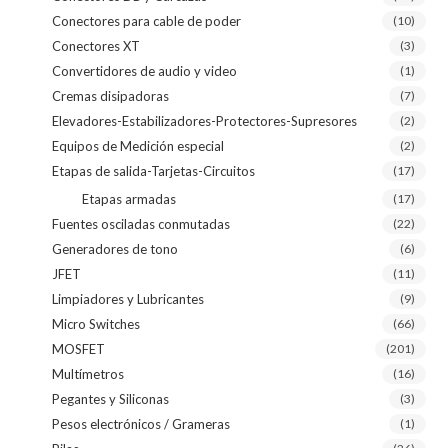
Conectores para cable de poder
(10)
Conectores XT
(3)
Convertidores de audio y video
(1)
Cremas disipadoras
(7)
Elevadores-Estabilizadores-Protectores-Supresores
(2)
Equipos de Medición especial
(2)
Etapas de salida-Tarjetas-Circuitos
(17)
Etapas armadas
(17)
Fuentes osciladas conmutadas
(22)
Generadores de tono
(6)
JFET
(11)
Limpiadores y Lubricantes
(9)
Micro Switches
(66)
MOSFET
(201)
Multímetros
(16)
Pegantes y Siliconas
(3)
Pesos electrónicos / Grameras
(1)