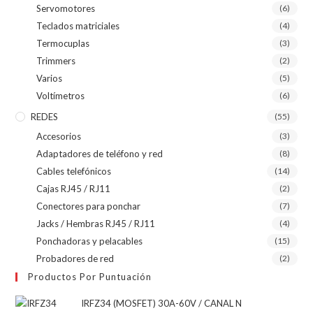
Servomotores
(6)
Teclados matriciales
(4)
Termocuplas
(3)
Trimmers
(2)
Varios
(5)
Voltímetros
(6)
REDES
(55)
Accesorios
(3)
Adaptadores de teléfono y red
(8)
Cables telefónicos
(14)
Cajas RJ45 / RJ11
(2)
Conectores para ponchar
(7)
Jacks / Hembras RJ45 / RJ11
(4)
Ponchadoras y pelacables
(15)
Probadores de red
(2)
Productos Por Puntuación
IRFZ34 (MOSFET) 30A-60V / CANAL N