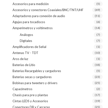
Accesorios para medición
(5)
Accesorios y conectores Coaxiales/BNC/TNT/UHF
(69)
Adaptadores para conexión de audio
(51)
Agujas para tocadiscos
(6)
Amperímetros y voltímetros
(14)
Análogos
(7)
Digitales
(7)
Amplificadores de Señal
(1)
Antenas TV - TDT
(10)
Aros de luz
(1)
Baterías de Litio
(18)
Baterías Recargables y cargadores
(5)
Baterías secas y cargadores
(23)
Bobinas para tweeters y drivers
(25)
Capacímetros
(2)
Chasis para pre y plantas
(17)
Cintas LEDS y Accesorios
(19)
Conectores DB y Carcazas
(25)