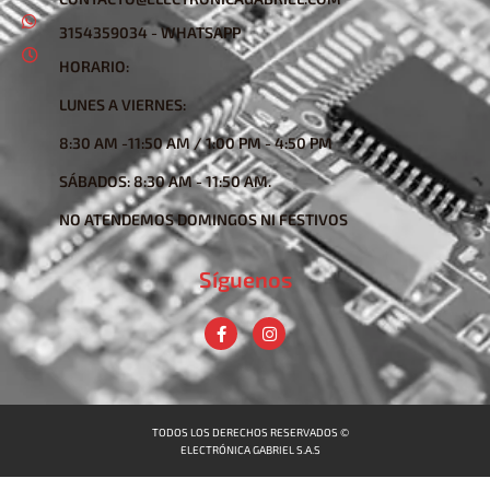
3154359034 - WHATSAPP
HORARIO:
LUNES A VIERNES:
8:30 AM -11:50 AM / 1:00 PM - 4:50 PM
SÁBADOS: 8:30 AM - 11:50 AM.
NO ATENDEMOS DOMINGOS NI FESTIVOS
Síguenos
TODOS LOS DERECHOS RESERVADOS ©
ELECTRÓNICA GABRIEL S.A.S