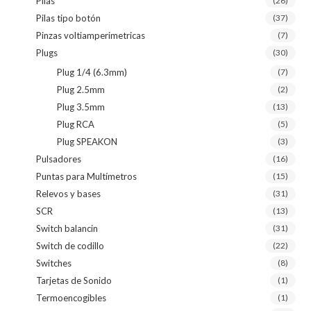
Pilas
(26)
Pilas tipo botón
(37)
Pinzas voltiamperimetricas
(7)
Plugs
(30)
Plug 1/4 (6.3mm)
(7)
Plug 2.5mm
(2)
Plug 3.5mm
(13)
Plug RCA
(5)
Plug SPEAKON
(3)
Pulsadores
(16)
Puntas para Multímetros
(15)
Relevos y bases
(31)
SCR
(13)
Switch balancin
(31)
Switch de codillo
(22)
Switches
(8)
Tarjetas de Sonido
(1)
Termoencogibles
(1)