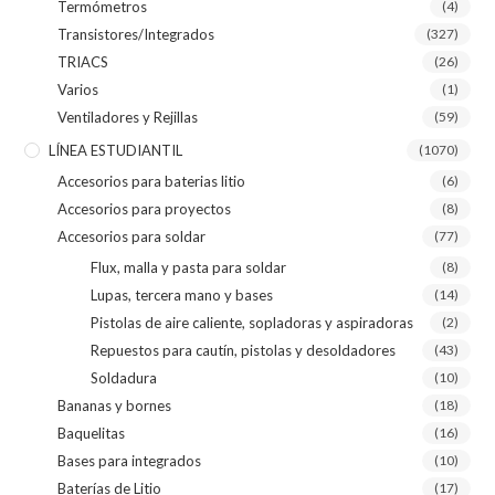
Termómetros
(4)
Transistores/Integrados
(327)
TRIACS
(26)
Varios
(1)
Ventiladores y Rejillas
(59)
LÍNEA ESTUDIANTIL
(1070)
Accesorios para baterias litio
(6)
Accesorios para proyectos
(8)
Accesorios para soldar
(77)
Flux, malla y pasta para soldar
(8)
Lupas, tercera mano y bases
(14)
Pistolas de aire caliente, sopladoras y aspiradoras
(2)
Repuestos para cautín, pistolas y desoldadores
(43)
Soldadura
(10)
Bananas y bornes
(18)
Baquelitas
(16)
Bases para integrados
(10)
Baterías de Litio
(17)