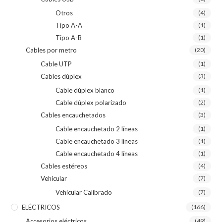
Otros
(4)
Tipo A-A
(1)
Tipo A-B
(1)
Cables por metro
(20)
Cable UTP
(1)
Cables dúplex
(3)
Cable dúplex blanco
(1)
Cable dúplex polarizado
(2)
Cables encauchetados
(3)
Cable encauchetado 2 líneas
(1)
Cable encauchetado 3 líneas
(1)
Cable encauchetado 4 líneas
(1)
Cables estéreos
(4)
Vehicular
(7)
Vehicular Calibrado
(7)
ELÉCTRICOS
(166)
Accesorios eléctricos
(49)