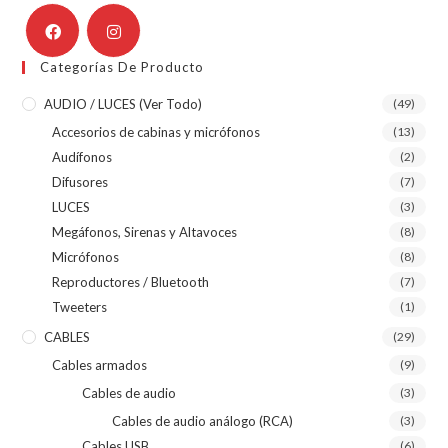
Categorías De Producto
AUDIO / LUCES (ver Todo)
(49)
Accesorios de cabinas y micrófonos
(13)
Audífonos
(2)
Difusores
(7)
LUCES
(3)
Megáfonos, Sirenas y Altavoces
(8)
Micrófonos
(8)
Reproductores / Bluetooth
(7)
Tweeters
(1)
CABLES
(29)
Cables armados
(9)
Cables de audio
(3)
Cables de audio análogo (RCA)
(3)
Cables USB
(6)