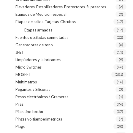
Elevadores-Estabilizadores-Protectores-Supresores
(2)
Equipos de Medición especial
(2)
Etapas de salida-Tarjetas-Circuitos
(17)
Etapas armadas
(17)
Fuentes osciladas conmutadas
(22)
Generadores de tono
(6)
JFET
(11)
Limpiadores y Lubricantes
(9)
Micro Switches
(66)
MOSFET
(201)
Multímetros
(16)
Pegantes y Siliconas
(3)
Pesos electrónicos / Grameras
(1)
Pilas
(26)
Pilas tipo botón
(37)
Pinzas voltiamperimetricas
(7)
Plugs
(30)