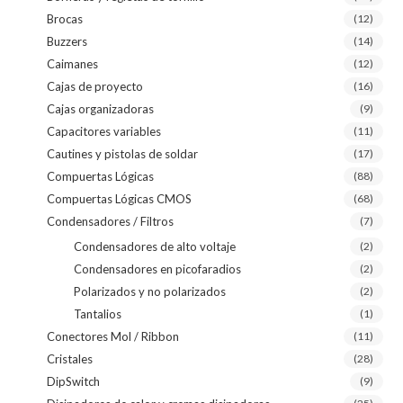
Brocas
(12)
Buzzers
(14)
Caimanes
(12)
Cajas de proyecto
(16)
Cajas organizadoras
(9)
Capacitores variables
(11)
Cautines y pistolas de soldar
(17)
Compuertas Lógicas
(88)
Compuertas Lógicas CMOS
(68)
Condensadores / Filtros
(7)
Condensadores de alto voltaje
(2)
Condensadores en picofaradios
(2)
Polarizados y no polarizados
(2)
Tantalios
(1)
Conectores Mol / Ribbon
(11)
Cristales
(28)
DipSwitch
(9)