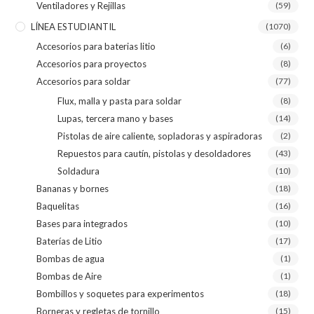
Ventiladores y Rejillas
(59)
LÍNEA ESTUDIANTIL
(1070)
Accesorios para baterias litio
(6)
Accesorios para proyectos
(8)
Accesorios para soldar
(77)
Flux, malla y pasta para soldar
(8)
Lupas, tercera mano y bases
(14)
Pistolas de aire caliente, sopladoras y aspiradoras
(2)
Repuestos para cautín, pistolas y desoldadores
(43)
Soldadura
(10)
Bananas y bornes
(18)
Baquelitas
(16)
Bases para integrados
(10)
Baterías de Litio
(17)
Bombas de agua
(1)
Bombas de Aire
(1)
Bombillos y soquetes para experimentos
(18)
Borneras y regletas de tornillo
(15)