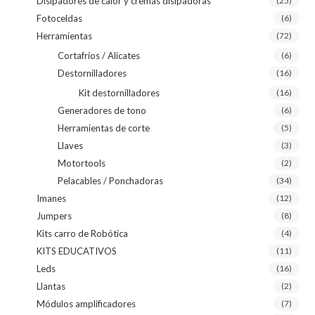
Disipadores de calor y cremas disipadoras
(25)
Fotoceldas
(6)
Herramientas
(72)
Cortafríos / Alicates
(6)
Destornilladores
(16)
Kit destornilladores
(16)
Generadores de tono
(6)
Herramientas de corte
(5)
Llaves
(3)
Motortools
(2)
Pelacables / Ponchadoras
(34)
Imanes
(12)
Jumpers
(8)
Kits carro de Robótica
(4)
KITS EDUCATIVOS
(11)
Leds
(16)
Llantas
(2)
Módulos amplificadores
(7)