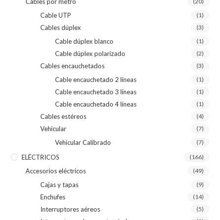
Cables por metro
(20)
Cable UTP
(1)
Cables dúplex
(3)
Cable dúplex blanco
(1)
Cable dúplex polarizado
(2)
Cables encauchetados
(3)
Cable encauchetado 2 líneas
(1)
Cable encauchetado 3 líneas
(1)
Cable encauchetado 4 líneas
(1)
Cables estéreos
(4)
Vehicular
(7)
Vehicular Calibrado
(7)
ELÉCTRICOS
(166)
Accesorios eléctricos
(49)
Cajas y tapas
(9)
Enchufes
(14)
Interruptores aéreos
(5)