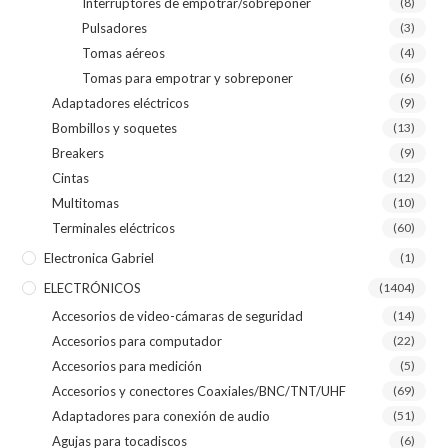
Interruptores de empotrar/sobreponer
(8)
Pulsadores
(3)
Tomas aéreos
(4)
Tomas para empotrar y sobreponer
(6)
Adaptadores eléctricos
(9)
Bombillos y soquetes
(13)
Breakers
(9)
Cintas
(12)
Multitomas
(10)
Terminales eléctricos
(60)
Electronica Gabriel
(1)
ELECTRÓNICOS
(1404)
Accesorios de video-cámaras de seguridad
(14)
Accesorios para computador
(22)
Accesorios para medición
(5)
Accesorios y conectores Coaxiales/BNC/TNT/UHF
(69)
Adaptadores para conexión de audio
(51)
Agujas para tocadiscos
(6)