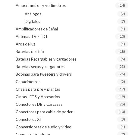
Amperímetros y voltímetros
(14)
Análogos
(7)
Digitales
(7)
Amplificadores de Señal
(1)
Antenas TV - TDT
(10)
Aros de luz
(1)
Baterías de Litio
(18)
Baterías Recargables y cargadores
(5)
Baterías secas y cargadores
(23)
Bobinas para tweeters y drivers
(25)
Capacímetros
(2)
Chasis para pre y plantas
(17)
Cintas LEDS y Accesorios
(19)
Conectores DB y Carcazas
(25)
Conectores para cable de poder
(10)
Conectores XT
(3)
Convertidores de audio y video
(1)
Cremas disipadoras
(7)