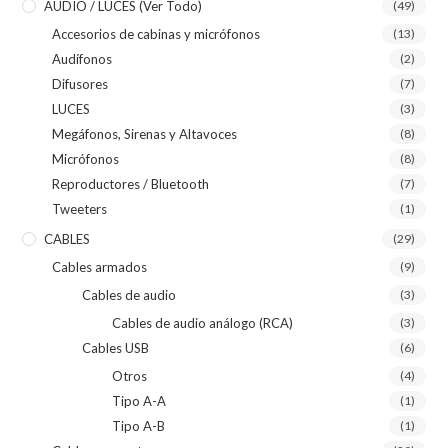
AUDIO / LUCES (ver Todo)
(49)
Accesorios de cabinas y micrófonos
(13)
Audífonos
(2)
Difusores
(7)
LUCES
(3)
Megáfonos, Sirenas y Altavoces
(8)
Micrófonos
(8)
Reproductores / Bluetooth
(7)
Tweeters
(1)
CABLES
(29)
Cables armados
(9)
Cables de audio
(3)
Cables de audio análogo (RCA)
(3)
Cables USB
(6)
Otros
(4)
Tipo A-A
(1)
Tipo A-B
(1)