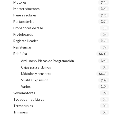
Motores
(23)
Motorreductores
(14)
Paneles solares
(19)
Portabaterias
(22)
Probadores de fase
(3)
Protoboards
(6)
Regletas Header
(12)
Resistencias
(8)
Robótica
(278)
Arduinos y Placas de Programación
(24)
Cajas para arduinos
(2)
Módulos y sensores
(217)
Shield / Expansión
(14)
Varios
(10)
Servomotores
(6)
Teclados matriciales
(4)
Termocuplas
(3)
Trimmers
(2)