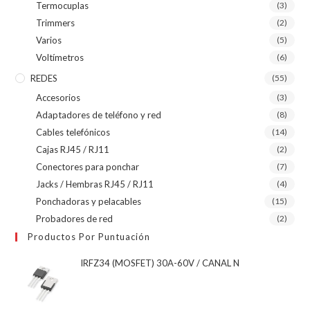
Termocuplas
(3)
Trimmers
(2)
Varios
(5)
Voltímetros
(6)
REDES
(55)
Accesorios
(3)
Adaptadores de teléfono y red
(8)
Cables telefónicos
(14)
Cajas RJ45 / RJ11
(2)
Conectores para ponchar
(7)
Jacks / Hembras RJ45 / RJ11
(4)
Ponchadoras y pelacables
(15)
Probadores de red
(2)
Productos Por Puntuación
IRFZ34 (MOSFET) 30A-60V / CANAL N