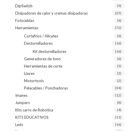
DipSwitch
(9)
Disipadores de calor y cremas disipadoras
(25)
Fotoceldas
(6)
Herramientas
(72)
Cortafríos / Alicates
(6)
Destornilladores
(16)
Kit destornilladores
(16)
Generadores de tono
(6)
Herramientas de corte
(5)
Llaves
(3)
Motortools
(2)
Pelacables / Ponchadoras
(34)
Imanes
(12)
Jumpers
(8)
Kits carro de Robótica
(4)
KITS EDUCATIVOS
(11)
Leds
(16)