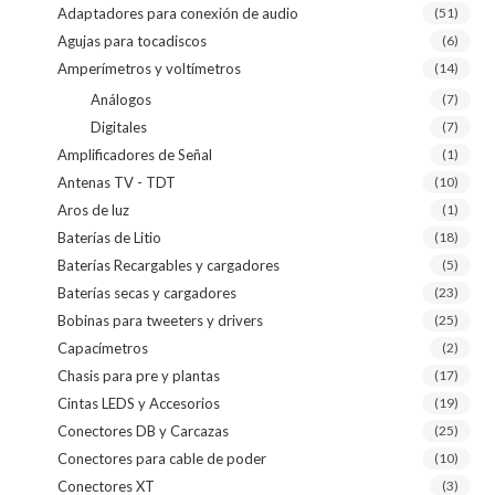
Adaptadores para conexión de audio
(51)
Agujas para tocadiscos
(6)
Amperímetros y voltímetros
(14)
Análogos
(7)
Digitales
(7)
Amplificadores de Señal
(1)
Antenas TV - TDT
(10)
Aros de luz
(1)
Baterías de Litio
(18)
Baterías Recargables y cargadores
(5)
Baterías secas y cargadores
(23)
Bobinas para tweeters y drivers
(25)
Capacímetros
(2)
Chasis para pre y plantas
(17)
Cintas LEDS y Accesorios
(19)
Conectores DB y Carcazas
(25)
Conectores para cable de poder
(10)
Conectores XT
(3)