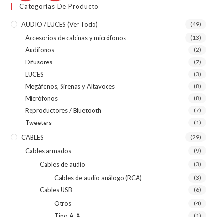
Categorías De Producto
AUDIO / LUCES (ver Todo)
(49)
Accesorios de cabinas y micrófonos
(13)
Audífonos
(2)
Difusores
(7)
LUCES
(3)
Megáfonos, Sirenas y Altavoces
(8)
Micrófonos
(8)
Reproductores / Bluetooth
(7)
Tweeters
(1)
CABLES
(29)
Cables armados
(9)
Cables de audio
(3)
Cables de audio análogo (RCA)
(3)
Cables USB
(6)
Otros
(4)
Tipo A-A
(1)