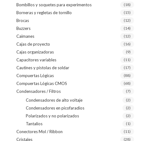
Bombillos y soquetes para experimentos
(18)
Borneras y regletas de tornillo
(15)
Brocas
(12)
Buzzers
(14)
Caimanes
(12)
Cajas de proyecto
(16)
Cajas organizadoras
(9)
Capacitores variables
(11)
Cautines y pistolas de soldar
(17)
Compuertas Lógicas
(88)
Compuertas Lógicas CMOS
(68)
Condensadores / Filtros
(7)
Condensadores de alto voltaje
(2)
Condensadores en picofaradios
(2)
Polarizados y no polarizados
(2)
Tantalios
(1)
Conectores Mol / Ribbon
(11)
Cristales
(28)