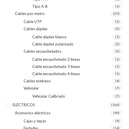
Tipo A-B
(1)
Cables por metro
(20)
Cable UTP
(1)
Cables dúplex
(3)
Cable dúplex blanco
(1)
Cable dúplex polarizado
(2)
Cables encauchetados
(3)
Cable encauchetado 2 líneas
(1)
Cable encauchetado 3 líneas
(1)
Cable encauchetado 4 líneas
(1)
Cables estéreos
(4)
Vehicular
(7)
Vehicular Calibrado
(7)
ELÉCTRICOS
(166)
Accesorios eléctricos
(49)
Cajas y tapas
(9)
Enchufes
(14)