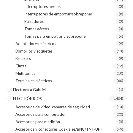
Interruptores aéreos
(5)
Interruptores de empotrar/sobreponer
(8)
Pulsadores
(3)
Tomas aéreos
(4)
Tomas para empotrar y sobreponer
(6)
Adaptadores eléctricos
(9)
Bombillos y soquetes
(13)
Breakers
(9)
Cintas
(12)
Multitomas
(10)
Terminales eléctricos
(60)
Electronica Gabriel
(1)
ELECTRÓNICOS
(1404)
Accesorios de video-cámaras de seguridad
(14)
Accesorios para computador
(22)
Accesorios para medición
(5)
Accesorios y conectores Coaxiales/BNC/TNT/UHF
(69)