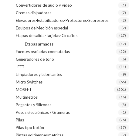
Convertidores de audio y video
(1)
Cremas disipadoras
(7)
Elevadores-Estabilizadores-Protectores-Supresores
(2)
Equipos de Medición especial
(2)
Etapas de salida-Tarjetas-Circuitos
(17)
Etapas armadas
(17)
Fuentes osciladas conmutadas
(22)
Generadores de tono
(6)
JFET
(11)
Limpiadores y Lubricantes
(9)
Micro Switches
(66)
MOSFET
(201)
Multímetros
(16)
Pegantes y Siliconas
(3)
Pesos electrónicos / Grameras
(1)
Pilas
(26)
Pilas tipo botón
(37)
Pinzas voltiamperimetricas
(7)