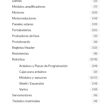
Llantas
(2)
Módulos amplificadores
(7)
Motores
(23)
Motorreductores
(14)
Paneles solares
(19)
Portabaterias
(22)
Probadores de fase
(3)
Protoboards
(6)
Regletas Header
(12)
Resistencias
(8)
Robótica
(278)
Arduinos y Placas de Programación
(24)
Cajas para arduinos
(2)
Módulos y sensores
(217)
Shield / Expansión
(14)
Varios
(10)
Servomotores
(6)
Teclados matriciales
(4)