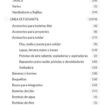
TRIACS
(26)
Varios
(1)
Ventiladores y Rejillas
(59)
LÍNEA ESTUDIANTIL
(1070)
Accesorios para baterias litio
(6)
Accesorios para proyectos
(8)
Accesorios para soldar
(77)
Flux, malla y pasta para soldar
(8)
Lupas, tercera mano y bases
(14)
Pistolas de aire caliente, sopladoras y aspiradoras
(2)
Repuestos para cautín, pistolas y desoldadores
(43)
Soldadura
(10)
Bananas y bornes
(18)
Baquelitas
(16)
Bases para integrados
(10)
Baterías de Litio
(17)
Bombas de agua
(1)
Bombas de Aire
(1)