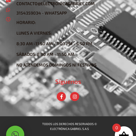
CONTACTO@ELECTRONICAGABRIEL.COM
3154359034 - WHATSAPP
HORARIO:
LUNES A VIERNES:
8:30 AM -11:50 AM / 1:00 PM - 4:50 PM
SÁBADOS: 8:30 AM - 11:50 AM.
NO ATENDEMOS DOMINGOS NI FESTIVOS
Síguenos
TODOS LOS DERECHOS RESERVADOS ©
0
ELECTRÓNICA GABRIEL S.A.S