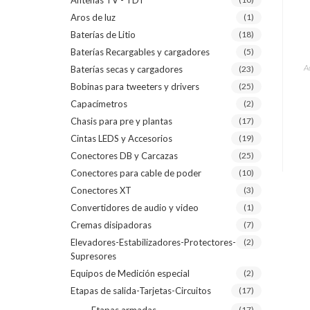
Antenas TV - TDT
Aros de luz
(1)
Baterías de Litio
(18)
Baterías Recargables y cargadores
(5)
A
Baterías secas y cargadores
(23)
Bobinas para tweeters y drivers
(25)
Capacímetros
(2)
Chasis para pre y plantas
(17)
Cintas LEDS y Accesorios
(19)
Conectores DB y Carcazas
(25)
Conectores para cable de poder
(10)
Conectores XT
(3)
Convertidores de audio y video
(1)
Cremas disipadoras
(7)
Elevadores-Estabilizadores-Protectores-
(2)
Supresores
Equipos de Medición especial
(2)
Etapas de salida-Tarjetas-Circuitos
(17)
(17)