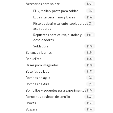
Accesorios para soldar
(77)
Flux, malla y pasta para soldar
(8)
Lupas, tercera mano y bases
(14)
Pistolas de aire caliente, sopladoras y
(2)
aspiradoras
Repuestos para cautín, pistolas y
(43)
desoldadores
Soldadura
(10)
Bananas y bornes
(18)
Baquelitas
(16)
Bases para integrados
(10)
Baterías de Litio
(17)
Bombas de agua
(1)
Bombas de Aire
(1)
Bombillos y soquetes para experimentos
(18)
Borneras y regletas de tornillo
(15)
Brocas
(12)
Buzzers
(14)