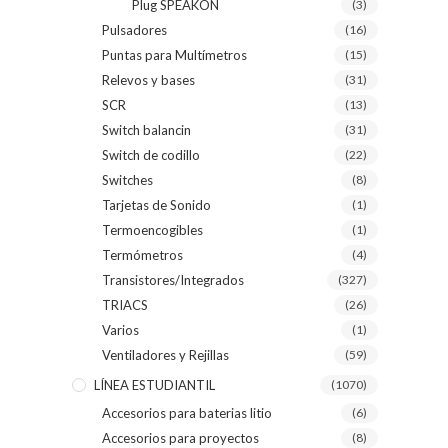
Plug SPEAKON
(3)
Pulsadores
(16)
Puntas para Multímetros
(15)
Relevos y bases
(31)
SCR
(13)
Switch balancin
(31)
Switch de codillo
(22)
Switches
(8)
Tarjetas de Sonido
(1)
Termoencogibles
(1)
Termómetros
(4)
Transistores/Integrados
(327)
TRIACS
(26)
Varios
(1)
Ventiladores y Rejillas
(59)
LÍNEA ESTUDIANTIL
(1070)
Accesorios para baterias litio
(6)
Accesorios para proyectos
(8)