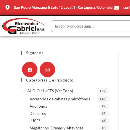
San Pedro Manzana 6 Lote 12 Local 1 - Cartagena/Colombia
con
Síguenos
Categorías De Producto
AUDIO / LUCES (ver Todo)
(49)
Accesorios de cabinas y micrófonos
(13)
Audífonos
(2)
Difusores
(7)
LUCES
(3)
Megáfonos, Sirenas y Altavoces
(8)