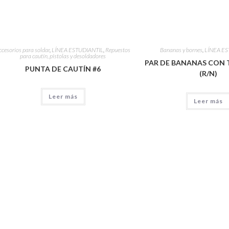
ccesorios para soldar
,
LÍNEA ESTUDIANTIL
,
Repuestos
Bananas y bornes
,
LÍNEA ES
para cautín, pistolas y desoldadores
PAR DE BANANAS CON 
PUNTA DE CAUTÍN #6
(R/N)
Leer más
Leer más