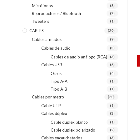
Micrófonos
(8)
Reproductores / Bluetooth
(7)
Tweeters
(1)
CABLES
(29)
Cables armados
(9)
Cables de audio
(3)
Cables de audio análogo (RCA)
(3)
Cables USB
(6)
Otros
(4)
Tipo A-A
(1)
Tipo A-B
(1)
Cables por metro
(20)
Cable UTP
(1)
Cables dúplex
(3)
Cable dúplex blanco
(1)
Cable dúplex polarizado
(2)
Cables encauchetados
(3)