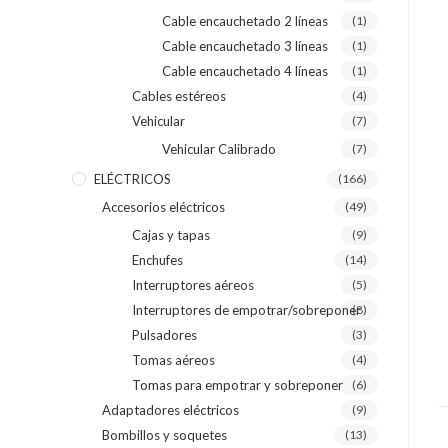
Cable encauchetado 2 líneas
(1)
Cable encauchetado 3 líneas
(1)
Cable encauchetado 4 líneas
(1)
Cables estéreos
(4)
Vehicular
(7)
Vehicular Calibrado
(7)
ELÉCTRICOS
(166)
Accesorios eléctricos
(49)
Cajas y tapas
(9)
Enchufes
(14)
Interruptores aéreos
(5)
Interruptores de empotrar/sobreponer
(8)
Pulsadores
(3)
Tomas aéreos
(4)
Tomas para empotrar y sobreponer
(6)
Adaptadores eléctricos
(9)
Bombillos y soquetes
(13)