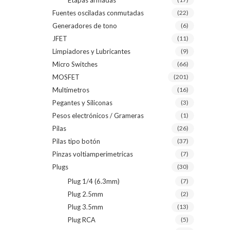
Etapas armadas
Fuentes osciladas conmutadas
(22)
Generadores de tono
(6)
JFET
(11)
Limpiadores y Lubricantes
(9)
Micro Switches
(66)
MOSFET
(201)
Multímetros
(16)
Pegantes y Siliconas
(3)
Pesos electrónicos / Grameras
(1)
Pilas
(26)
Pilas tipo botón
(37)
Pinzas voltiamperimetricas
(7)
Plugs
(30)
Plug 1/4 (6.3mm)
(7)
Plug 2.5mm
(2)
Plug 3.5mm
(13)
Plug RCA
(5)