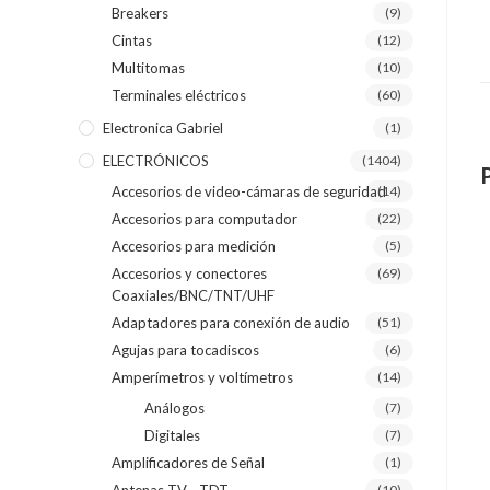
Breakers
(9)
Cintas
(12)
Multitomas
(10)
Terminales eléctricos
(60)
Electronica Gabriel
(1)
ELECTRÓNICOS
(1404)
Accesorios de video-cámaras de seguridad
(14)
Accesorios para computador
(22)
Accesorios para medición
(5)
Accesorios y conectores
(69)
Coaxiales/BNC/TNT/UHF
Adaptadores para conexión de audio
(51)
Agujas para tocadiscos
(6)
Amperímetros y voltímetros
(14)
Análogos
(7)
Digitales
(7)
Amplificadores de Señal
(1)
(10)