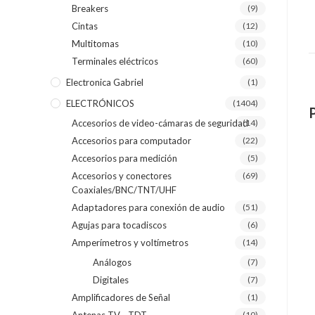
Breakers
(9)
Cintas
(12)
Multitomas
(10)
Terminales eléctricos
(60)
Electronica Gabriel
(1)
ELECTRÓNICOS
(1404)
Accesorios de video-cámaras de seguridad
(14)
Accesorios para computador
(22)
Accesorios para medición
(5)
Accesorios y conectores
(69)
Coaxiales/BNC/TNT/UHF
Adaptadores para conexión de audio
(51)
Agujas para tocadiscos
(6)
Amperímetros y voltímetros
(14)
Análogos
(7)
Digitales
(7)
Amplificadores de Señal
(1)
(10)