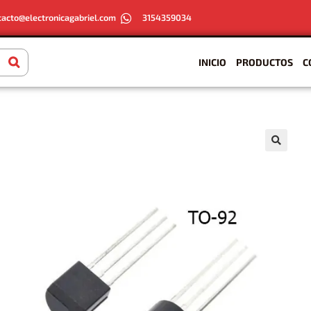
tacto@electronicagabriel.com
3154359034
INICIO
PRODUCTOS
C
🔍