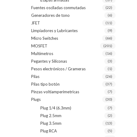
Etapas armadas
Fuentes osciladas conmutadas
(22)
Generadores de tono
(6)
JFET
(11)
Limpiadores y Lubricantes
(9)
Micro Switches
(66)
MOSFET
(201)
Multímetros
(16)
Pegantes y Siliconas
(3)
Pesos electrónicos / Grameras
(1)
Pilas
(26)
Pilas tipo botón
(37)
Pinzas voltiamperimetricas
(7)
Plugs
(30)
Plug 1/4 (6.3mm)
(7)
Plug 2.5mm
(2)
Plug 3.5mm
(13)
Plug RCA
(5)