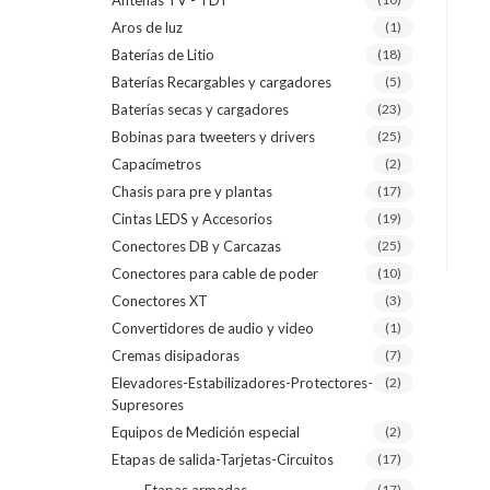
Antenas TV - TDT
Aros de luz
(1)
Baterías de Litio
(18)
Baterías Recargables y cargadores
(5)
Baterías secas y cargadores
(23)
Bobinas para tweeters y drivers
(25)
Capacímetros
(2)
Chasis para pre y plantas
(17)
Cintas LEDS y Accesorios
(19)
Conectores DB y Carcazas
(25)
Conectores para cable de poder
(10)
Conectores XT
(3)
Convertidores de audio y video
(1)
Cremas disipadoras
(7)
Elevadores-Estabilizadores-Protectores-
(2)
Supresores
Equipos de Medición especial
(2)
Etapas de salida-Tarjetas-Circuitos
(17)
(17)