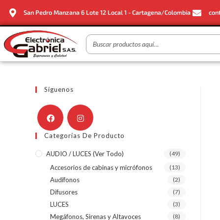
San Pedro Manzana 6 Lote 12 Local 1 - Cartagena/Colombia
con
Síguenos
Categorías De Producto
AUDIO / LUCES (ver Todo)
(49)
Accesorios de cabinas y micrófonos
(13)
Audífonos
(2)
Difusores
(7)
LUCES
(3)
Megáfonos, Sirenas y Altavoces
(8)