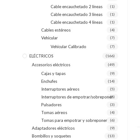
Cable encauchetado 2 líneas
(1)
Cable encauchetado 3 líneas
(1)
Cable encauchetado 4 líneas
(1)
Cables estéreos
(4)
Vehicular
(7)
Vehicular Calibrado
(7)
ELÉCTRICOS
(166)
Accesorios eléctricos
(49)
Cajas y tapas
(9)
Enchufes
(14)
Interruptores aéreos
(5)
Interruptores de empotrar/sobreponer
(8)
Pulsadores
(3)
Tomas aéreos
(4)
Tomas para empotrar y sobreponer
(6)
Adaptadores eléctricos
(9)
Bombillos y soquetes
(13)