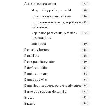
Accesorios para soldar
(77)
Flux, malla y pasta para soldar
(8)
Lupas, tercera mano y bases
(14)
Pistolas de aire caliente, sopladoras y
(2)
aspiradoras
Repuestos para cautín, pistolas y
(43)
desoldadores
Soldadura
(10)
Bananas y bornes
(18)
Baquelitas
(16)
Bases para integrados
(10)
Baterías de Litio
(17)
Bombas de agua
(1)
Bombas de Aire
(1)
Bombillos y soquetes para experimentos
(18)
Borneras y regletas de tornillo
(15)
Brocas
(12)
Buzzers
(14)