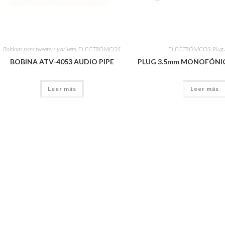
Bobinas para tweeters y drivers
,
ELECTRÓNICOS
ELECTRÓNICOS
,
Plug
BOBINA ATV-4053 AUDIO PIPE
PLUG 3.5mm MONOFÓNI
Leer más
Leer más