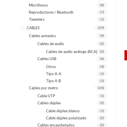
Micrófonos
(8)
Reproductores / Bluetooth
(7)
Tweeters
(1)
CABLES
(29)
Cables armados
(9)
Cables de audio
(3)
Cables de audio análogo (RCA)
(3)
Cables USB
(6)
Otros
(4)
Tipo A-A
(1)
Tipo A-B
(1)
Cables por metro
(20)
Cable UTP
(1)
Cables dúplex
(3)
Cable dúplex blanco
(1)
Cable dúplex polarizado
(2)
Cables encauchetados
(3)