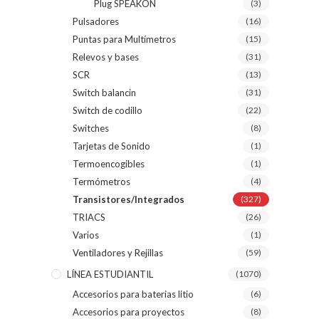
Plug SPEAKON
(3)
Pulsadores
(16)
Puntas para Multímetros
(15)
Relevos y bases
(31)
SCR
(13)
Switch balancin
(31)
Switch de codillo
(22)
Switches
(8)
Tarjetas de Sonido
(1)
Termoencogibles
(1)
Termómetros
(4)
Transistores/Integrados
(327)
TRIACS
(26)
Varios
(1)
Ventiladores y Rejillas
(59)
LÍNEA ESTUDIANTIL
(1070)
Accesorios para baterias litio
(6)
Accesorios para proyectos
(8)