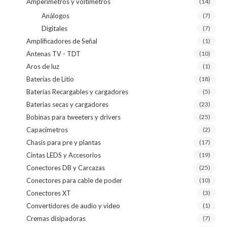
Amperímetros y voltímetros
(14)
Análogos
(7)
Digitales
(7)
Amplificadores de Señal
(1)
Antenas TV - TDT
(10)
Aros de luz
(1)
Baterías de Litio
(18)
Baterías Recargables y cargadores
(5)
Baterías secas y cargadores
(23)
Bobinas para tweeters y drivers
(25)
Capacímetros
(2)
Chasis para pre y plantas
(17)
Cintas LEDS y Accesorios
(19)
Conectores DB y Carcazas
(25)
Conectores para cable de poder
(10)
Conectores XT
(3)
Convertidores de audio y video
(1)
Cremas disipadoras
(7)