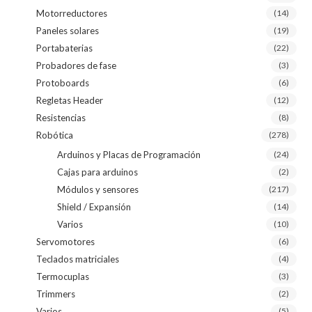
Motorreductores
(14)
Paneles solares
(19)
Portabaterias
(22)
Probadores de fase
(3)
Protoboards
(6)
Regletas Header
(12)
Resistencias
(8)
Robótica
(278)
Arduinos y Placas de Programación
(24)
Cajas para arduinos
(2)
Módulos y sensores
(217)
Shield / Expansión
(14)
Varios
(10)
Servomotores
(6)
Teclados matriciales
(4)
Termocuplas
(3)
Trimmers
(2)
Varios
(5)