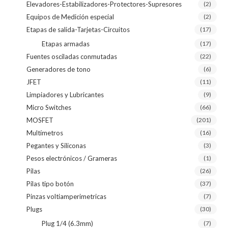
Elevadores-Estabilizadores-Protectores-Supresores
(2)
Equipos de Medición especial
(2)
Etapas de salida-Tarjetas-Circuitos
(17)
Etapas armadas
(17)
Fuentes osciladas conmutadas
(22)
Generadores de tono
(6)
JFET
(11)
Limpiadores y Lubricantes
(9)
Micro Switches
(66)
MOSFET
(201)
Multímetros
(16)
Pegantes y Siliconas
(3)
Pesos electrónicos / Grameras
(1)
Pilas
(26)
Pilas tipo botón
(37)
Pinzas voltiamperimetricas
(7)
Plugs
(30)
Plug 1/4 (6.3mm)
(7)