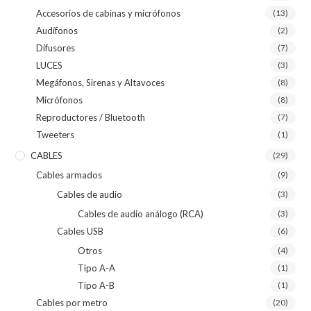
Accesorios de cabinas y micrófonos
(13)
Audífonos
(2)
Difusores
(7)
LUCES
(3)
Megáfonos, Sirenas y Altavoces
(8)
Micrófonos
(8)
Reproductores / Bluetooth
(7)
Tweeters
(1)
CABLES
(29)
Cables armados
(9)
Cables de audio
(3)
Cables de audio análogo (RCA)
(3)
Cables USB
(6)
Otros
(4)
Tipo A-A
(1)
Tipo A-B
(1)
Cables por metro
(20)