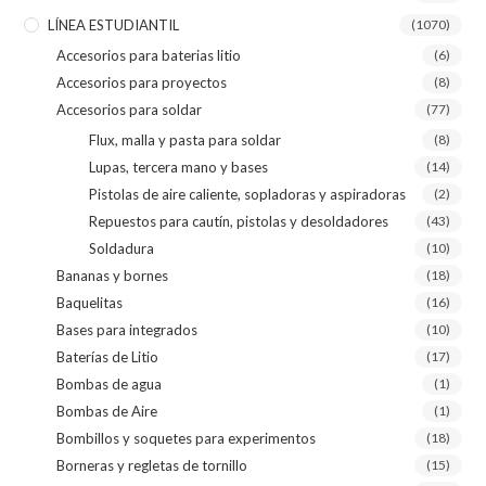
LÍNEA ESTUDIANTIL
(1070)
Accesorios para baterias litio
(6)
Accesorios para proyectos
(8)
Accesorios para soldar
(77)
Flux, malla y pasta para soldar
(8)
Lupas, tercera mano y bases
(14)
Pistolas de aire caliente, sopladoras y aspiradoras
(2)
Repuestos para cautín, pistolas y desoldadores
(43)
Soldadura
(10)
Bananas y bornes
(18)
Baquelitas
(16)
Bases para integrados
(10)
Baterías de Litio
(17)
Bombas de agua
(1)
Bombas de Aire
(1)
Bombillos y soquetes para experimentos
(18)
Borneras y regletas de tornillo
(15)