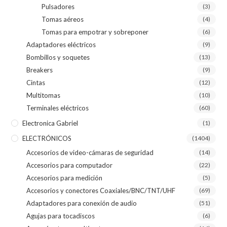
Pulsadores
(3)
Tomas aéreos
(4)
Tomas para empotrar y sobreponer
(6)
Adaptadores eléctricos
(9)
Bombillos y soquetes
(13)
Breakers
(9)
Cintas
(12)
Multitomas
(10)
Terminales eléctricos
(60)
Electronica Gabriel
(1)
ELECTRÓNICOS
(1404)
Accesorios de video-cámaras de seguridad
(14)
Accesorios para computador
(22)
Accesorios para medición
(5)
Accesorios y conectores Coaxiales/BNC/TNT/UHF
(69)
Adaptadores para conexión de audio
(51)
Agujas para tocadiscos
(6)