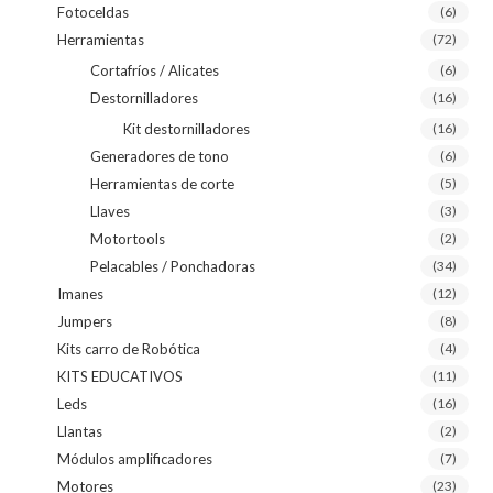
Fotoceldas
(6)
Herramientas
(72)
Cortafríos / Alicates
(6)
Destornilladores
(16)
Kit destornilladores
(16)
Generadores de tono
(6)
Herramientas de corte
(5)
Llaves
(3)
Motortools
(2)
Pelacables / Ponchadoras
(34)
Imanes
(12)
Jumpers
(8)
Kits carro de Robótica
(4)
KITS EDUCATIVOS
(11)
Leds
(16)
Llantas
(2)
Módulos amplificadores
(7)
Motores
(23)