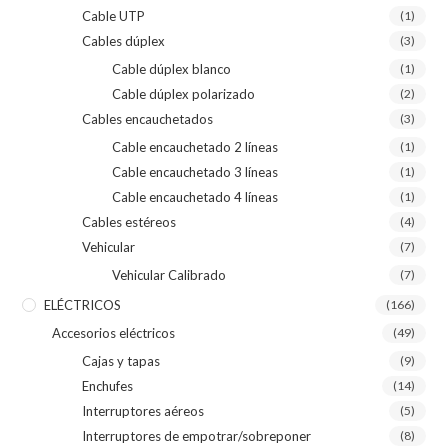
Cable UTP
(1)
Cables dúplex
(3)
Cable dúplex blanco
(1)
Cable dúplex polarizado
(2)
Cables encauchetados
(3)
Cable encauchetado 2 líneas
(1)
Cable encauchetado 3 líneas
(1)
Cable encauchetado 4 líneas
(1)
Cables estéreos
(4)
Vehicular
(7)
Vehicular Calibrado
(7)
ELÉCTRICOS
(166)
Accesorios eléctricos
(49)
Cajas y tapas
(9)
Enchufes
(14)
Interruptores aéreos
(5)
Interruptores de empotrar/sobreponer
(8)