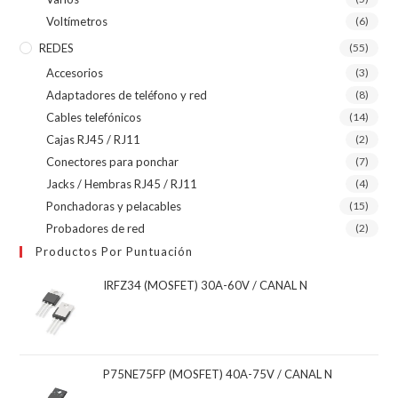
Voltímetros
(6)
REDES
(55)
Accesorios
(3)
Adaptadores de teléfono y red
(8)
Cables telefónicos
(14)
Cajas RJ45 / RJ11
(2)
Conectores para ponchar
(7)
Jacks / Hembras RJ45 / RJ11
(4)
Ponchadoras y pelacables
(15)
Probadores de red
(2)
Productos Por Puntuación
IRFZ34 (MOSFET) 30A-60V / CANAL N
P75NE75FP (MOSFET) 40A-75V / CANAL N