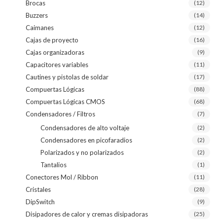
Brocas
(12)
Buzzers
(14)
Caimanes
(12)
Cajas de proyecto
(16)
Cajas organizadoras
(9)
Capacitores variables
(11)
Cautines y pistolas de soldar
(17)
Compuertas Lógicas
(88)
Compuertas Lógicas CMOS
(68)
Condensadores / Filtros
(7)
Condensadores de alto voltaje
(2)
Condensadores en picofaradios
(2)
Polarizados y no polarizados
(2)
Tantalios
(1)
Conectores Mol / Ribbon
(11)
Cristales
(28)
DipSwitch
(9)
Disipadores de calor y cremas disipadoras
(25)