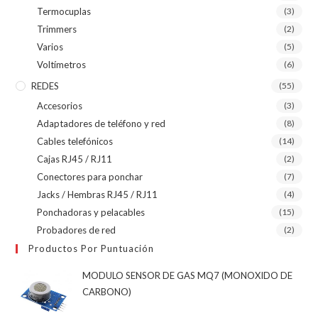
Termocuplas
(3)
Trimmers
(2)
Varios
(5)
Voltímetros
(6)
REDES
(55)
Accesorios
(3)
Adaptadores de teléfono y red
(8)
Cables telefónicos
(14)
Cajas RJ45 / RJ11
(2)
Conectores para ponchar
(7)
Jacks / Hembras RJ45 / RJ11
(4)
Ponchadoras y pelacables
(15)
Probadores de red
(2)
Productos Por Puntuación
MODULO SENSOR DE GAS MQ7 (MONOXIDO DE
CARBONO)