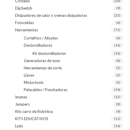
Cristales
(28)
DipSwitch
(9)
Disipadores de calor y cremas disipadoras
(25)
Fotoceldas
(6)
Herramientas
(72)
Cortafríos / Alicates
(6)
Destornilladores
(16)
Kit destornilladores
(16)
Generadores de tono
(6)
Herramientas de corte
(5)
Llaves
(3)
Motortools
(2)
Pelacables / Ponchadoras
(34)
Imanes
(12)
Jumpers
(8)
Kits carro de Robótica
(4)
KITS EDUCATIVOS
(11)
Leds
(16)