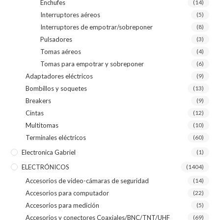
Enchufes
(14)
Interruptores aéreos
(5)
Interruptores de empotrar/sobreponer
(8)
Pulsadores
(3)
Tomas aéreos
(4)
Tomas para empotrar y sobreponer
(6)
Adaptadores eléctricos
(9)
Bombillos y soquetes
(13)
Breakers
(9)
Cintas
(12)
Multitomas
(10)
Terminales eléctricos
(60)
Electronica Gabriel
(1)
ELECTRÓNICOS
(1404)
Accesorios de video-cámaras de seguridad
(14)
Accesorios para computador
(22)
Accesorios para medición
(5)
Accesorios y conectores Coaxiales/BNC/TNT/UHF
(69)