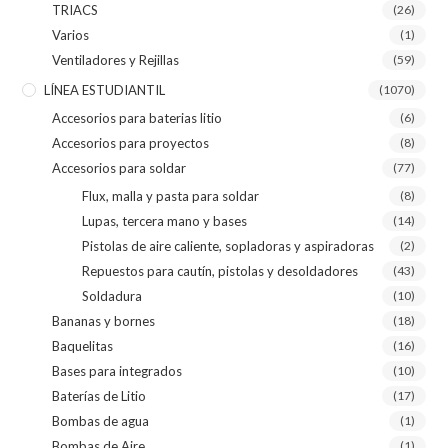
TRIACS
(26)
Varios
(1)
Ventiladores y Rejillas
(59)
LÍNEA ESTUDIANTIL
(1070)
Accesorios para baterias litio
(6)
Accesorios para proyectos
(8)
Accesorios para soldar
(77)
Flux, malla y pasta para soldar
(8)
Lupas, tercera mano y bases
(14)
Pistolas de aire caliente, sopladoras y aspiradoras
(2)
Repuestos para cautín, pistolas y desoldadores
(43)
Soldadura
(10)
Bananas y bornes
(18)
Baquelitas
(16)
Bases para integrados
(10)
Baterías de Litio
(17)
Bombas de agua
(1)
Bombas de Aire
(1)