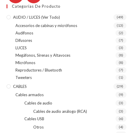
Categorías De Producto
AUDIO / LUCES (ver Todo)
(49)
Accesorios de cabinas y micrófonos
(13)
Audífonos
(2)
Difusores
(7)
LUCES
(3)
Megáfonos, Sirenas y Altavoces
(8)
Micrófonos
(8)
Reproductores / Bluetooth
(7)
Tweeters
(1)
CABLES
(29)
Cables armados
(9)
Cables de audio
(3)
Cables de audio análogo (RCA)
(3)
Cables USB
(6)
Otros
(4)