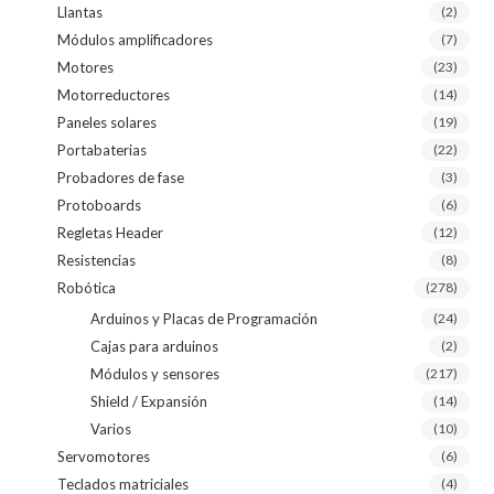
Llantas
(2)
Módulos amplificadores
(7)
Motores
(23)
Motorreductores
(14)
Paneles solares
(19)
Portabaterias
(22)
Probadores de fase
(3)
Protoboards
(6)
Regletas Header
(12)
Resistencias
(8)
Robótica
(278)
Arduinos y Placas de Programación
(24)
Cajas para arduinos
(2)
Módulos y sensores
(217)
Shield / Expansión
(14)
Varios
(10)
Servomotores
(6)
Teclados matriciales
(4)