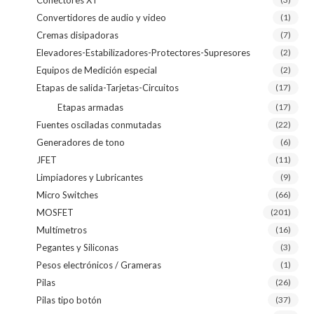
Convertidores de audio y video
(1)
Cremas disipadoras
(7)
Elevadores-Estabilizadores-Protectores-Supresores
(2)
Equipos de Medición especial
(2)
Etapas de salida-Tarjetas-Circuitos
(17)
Etapas armadas
(17)
Fuentes osciladas conmutadas
(22)
Generadores de tono
(6)
JFET
(11)
Limpiadores y Lubricantes
(9)
Micro Switches
(66)
MOSFET
(201)
Multímetros
(16)
Pegantes y Siliconas
(3)
Pesos electrónicos / Grameras
(1)
Pilas
(26)
Pilas tipo botón
(37)