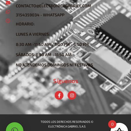
CONTACTO@ELECTRONICAGABRIEL.COM
3154359034 - WHATSAPP
HORARIO:
LUNES A VIERNES:
8:30 AM -11:50 AM / 1:00 PM - 4:50 PM
SÁBADOS: 8:30 AM - 11:50 AM.
NO ATENDEMOS DOMINGOS NI FESTIVOS
Síguenos
TODOS LOS DERECHOS RESERVADOS ©
0
ELECTRÓNICA GABRIEL S.A.S