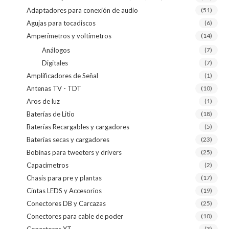
Adaptadores para conexión de audio
(51)
Agujas para tocadiscos
(6)
Amperímetros y voltímetros
(14)
Análogos
(7)
Digitales
(7)
Amplificadores de Señal
(1)
Antenas TV - TDT
(10)
Aros de luz
(1)
Baterías de Litio
(18)
Baterías Recargables y cargadores
(5)
Baterías secas y cargadores
(23)
Bobinas para tweeters y drivers
(25)
Capacímetros
(2)
Chasis para pre y plantas
(17)
Cintas LEDS y Accesorios
(19)
Conectores DB y Carcazas
(25)
Conectores para cable de poder
(10)
Conectores XT
(3)