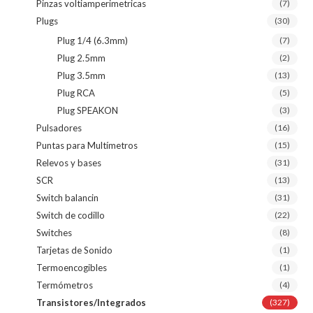
Pinzas voltiamperimetricas
(7)
Plugs
(30)
Plug 1/4 (6.3mm)
(7)
Plug 2.5mm
(2)
Plug 3.5mm
(13)
Plug RCA
(5)
Plug SPEAKON
(3)
Pulsadores
(16)
Puntas para Multímetros
(15)
Relevos y bases
(31)
SCR
(13)
Switch balancin
(31)
Switch de codillo
(22)
Switches
(8)
Tarjetas de Sonido
(1)
Termoencogibles
(1)
Termómetros
(4)
Transistores/Integrados
(327)