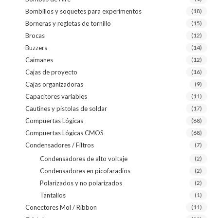
Bombillos y soquetes para experimentos
(18)
Borneras y regletas de tornillo
(15)
Brocas
(12)
Buzzers
(14)
Caimanes
(12)
Cajas de proyecto
(16)
Cajas organizadoras
(9)
Capacitores variables
(11)
Cautines y pistolas de soldar
(17)
Compuertas Lógicas
(88)
Compuertas Lógicas CMOS
(68)
Condensadores / Filtros
(7)
Condensadores de alto voltaje
(2)
Condensadores en picofaradios
(2)
Polarizados y no polarizados
(2)
Tantalios
(1)
Conectores Mol / Ribbon
(11)