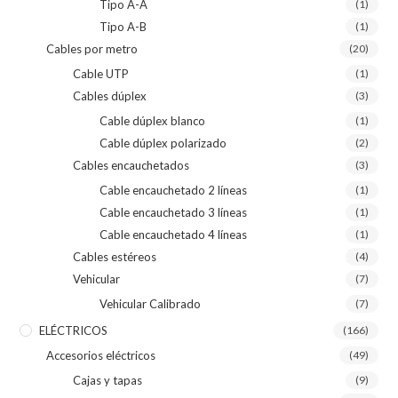
Tipo A-A
(1)
Tipo A-B
(1)
Cables por metro
(20)
Cable UTP
(1)
Cables dúplex
(3)
Cable dúplex blanco
(1)
Cable dúplex polarizado
(2)
Cables encauchetados
(3)
Cable encauchetado 2 líneas
(1)
Cable encauchetado 3 líneas
(1)
Cable encauchetado 4 líneas
(1)
Cables estéreos
(4)
Vehicular
(7)
Vehicular Calibrado
(7)
ELÉCTRICOS
(166)
Accesorios eléctricos
(49)
Cajas y tapas
(9)