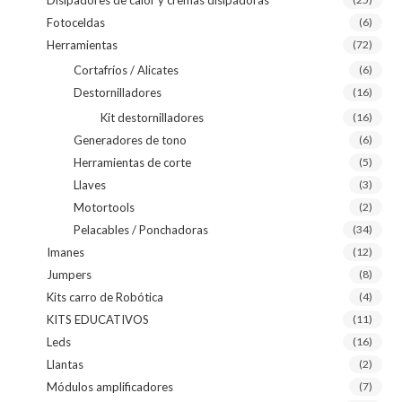
Fotoceldas
(6)
Herramientas
(72)
Cortafríos / Alicates
(6)
Destornilladores
(16)
Kit destornilladores
(16)
Generadores de tono
(6)
Herramientas de corte
(5)
Llaves
(3)
Motortools
(2)
Pelacables / Ponchadoras
(34)
Imanes
(12)
Jumpers
(8)
Kits carro de Robótica
(4)
KITS EDUCATIVOS
(11)
Leds
(16)
Llantas
(2)
Módulos amplificadores
(7)