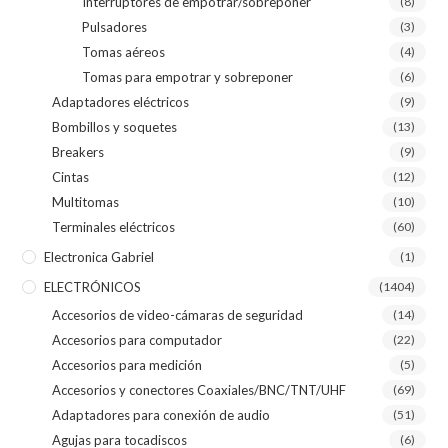
Interruptores de empotrar/sobreponer
(8)
Pulsadores
(3)
Tomas aéreos
(4)
Tomas para empotrar y sobreponer
(6)
Adaptadores eléctricos
(9)
Bombillos y soquetes
(13)
Breakers
(9)
Cintas
(12)
Multitomas
(10)
Terminales eléctricos
(60)
Electronica Gabriel
(1)
ELECTRÓNICOS
(1404)
Accesorios de video-cámaras de seguridad
(14)
Accesorios para computador
(22)
Accesorios para medición
(5)
Accesorios y conectores Coaxiales/BNC/TNT/UHF
(69)
Adaptadores para conexión de audio
(51)
Agujas para tocadiscos
(6)