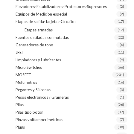
Elevadores-Estabilizadores-Protectores-Supresores
(2)
Equipos de Medición especial
(2)
Etapas de salida-Tarjetas-Circuitos
(17)
Etapas armadas
(17)
Fuentes osciladas conmutadas
(22)
Generadores de tono
(6)
JFET
(11)
Limpiadores y Lubricantes
(9)
Micro Switches
(66)
MOSFET
(201)
Multímetros
(16)
Pegantes y Siliconas
(3)
Pesos electrónicos / Grameras
(1)
Pilas
(26)
Pilas tipo botón
(37)
Pinzas voltiamperimetricas
(7)
Plugs
(30)