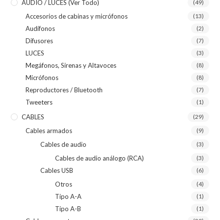
AUDIO / LUCES (ver Todo)
(49)
Accesorios de cabinas y micrófonos
(13)
Audífonos
(2)
Difusores
(7)
LUCES
(3)
Megáfonos, Sirenas y Altavoces
(8)
Micrófonos
(8)
Reproductores / Bluetooth
(7)
Tweeters
(1)
CABLES
(29)
Cables armados
(9)
Cables de audio
(3)
Cables de audio análogo (RCA)
(3)
Cables USB
(6)
Otros
(4)
Tipo A-A
(1)
Tipo A-B
(1)