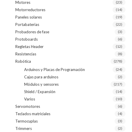
Motores
(23)
Motorreductores
(14)
Paneles solares
(19)
Portabaterias
(22)
Probadores de fase
(3)
Protoboards
(6)
Regletas Header
(12)
Resistencias
(8)
Robótica
(278)
Arduinos y Placas de Programación
(24)
Cajas para arduinos
(2)
Módulos y sensores
(217)
Shield / Expansión
(14)
Varios
(10)
Servomotores
(6)
Teclados matriciales
(4)
Termocuplas
(3)
Trimmers
(2)