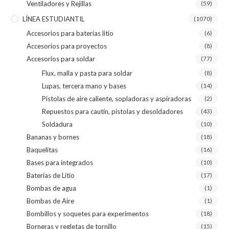
Ventiladores y Rejillas
(59)
LÍNEA ESTUDIANTIL
(1070)
Accesorios para baterias litio
(6)
Accesorios para proyectos
(8)
Accesorios para soldar
(77)
Flux, malla y pasta para soldar
(8)
Lupas, tercera mano y bases
(14)
Pistolas de aire caliente, sopladoras y aspiradoras
(2)
Repuestos para cautín, pistolas y desoldadores
(43)
Soldadura
(10)
Bananas y bornes
(18)
Baquelitas
(16)
Bases para integrados
(10)
Baterías de Litio
(17)
Bombas de agua
(1)
Bombas de Aire
(1)
Bombillos y soquetes para experimentos
(18)
Borneras y regletas de tornillo
(15)