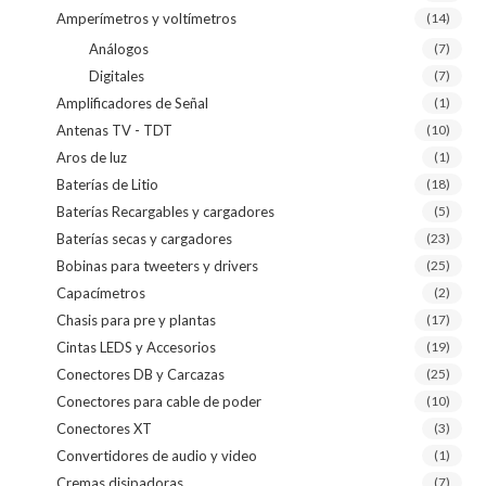
Amperímetros y voltímetros
(14)
Análogos
(7)
Digitales
(7)
Amplificadores de Señal
(1)
Antenas TV - TDT
(10)
Aros de luz
(1)
Baterías de Litio
(18)
Baterías Recargables y cargadores
(5)
Baterías secas y cargadores
(23)
Bobinas para tweeters y drivers
(25)
Capacímetros
(2)
Chasis para pre y plantas
(17)
Cintas LEDS y Accesorios
(19)
Conectores DB y Carcazas
(25)
Conectores para cable de poder
(10)
Conectores XT
(3)
Convertidores de audio y video
(1)
Cremas disipadoras
(7)