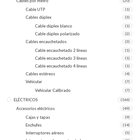
Cables por metro
(20)
Cable UTP
(1)
Cables dúplex
(3)
Cable dúplex blanco
(1)
Cable dúplex polarizado
(2)
Cables encauchetados
(3)
Cable encauchetado 2 líneas
(1)
Cable encauchetado 3 líneas
(1)
Cable encauchetado 4 líneas
(1)
Cables estéreos
(4)
Vehicular
(7)
Vehicular Calibrado
(7)
ELÉCTRICOS
(166)
Accesorios eléctricos
(49)
Cajas y tapas
(9)
Enchufes
(14)
Interruptores aéreos
(5)