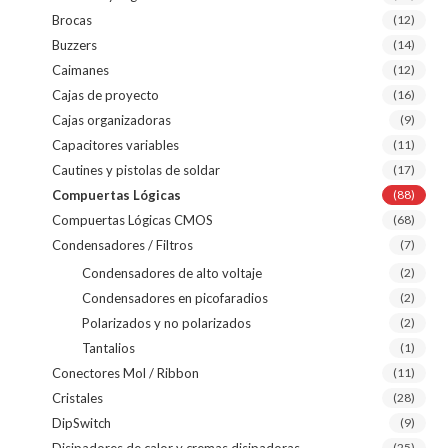
Brocas
(12)
Buzzers
(14)
Caimanes
(12)
Cajas de proyecto
(16)
Cajas organizadoras
(9)
Capacitores variables
(11)
Cautines y pistolas de soldar
(17)
Compuertas Lógicas
(88)
Compuertas Lógicas CMOS
(68)
Condensadores / Filtros
(7)
Condensadores de alto voltaje
(2)
Condensadores en picofaradios
(2)
Polarizados y no polarizados
(2)
Tantalios
(1)
Conectores Mol / Ribbon
(11)
Cristales
(28)
DipSwitch
(9)
Disipadores de calor y cremas disipadoras
(25)