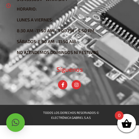
HORARIO:
LUNES A VIERNES:
8:30 AM -11:50 AM / 1:00 PM - 4:50 PM
SÁBADOS: 8:30 AM - 11:50 AM.
NO ATENDEMOS DOMINGOS NI FESTIVOS
Síguenos
TODOS LOS DERECHOS RESERVADOS ©
0
ELECTRÓNICA GABRIEL S.A.S